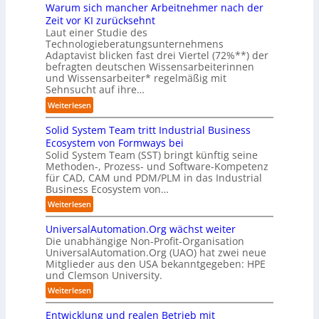
e
i
z
Warum sich mancher Arbeitnehmer nach der
I
m
d
n
d
-
a
Zeit vor KI zurücksehnt
e
g
e
A
t
Laut einer Studie des
r
e
r
Technologieberatungsunternehmens
s
i
I
g
O
Adaptavist blicken fast drei Viertel (72%**) der
s
s
n
e
r
befragten deutschen Wissensarbeiterinnen
i
i
d
n
i
und Wissensarbeiter* regelmäßig mit
s
e
u
ü
Sehnsucht auf ihre…
e
t
r
s
b
n
e
u
:
Weiterlesen
t
e
t
n
n
W
r
r
i
t
g
Solid System Team tritt Industrial Business
a
i
n
e
e
s
r
Ecosystem von Formways bei
e
i
r
n
l
u
Solid System Team (SST) bringt künftig seine
a
c
u
a
ö
Methoden-, Prozess- und Software-Kompetenz
m
u
h
n
l
für CAD, CAM und PDM/PLM in das Industrial
s
s
t
t
g
Business Ecosystem von…
s
u
i
o
-
e
n
c
:
Weiterlesen
m
e
r
g
h
S
a
u
s
e
m
UniversalAutomation.Org wächst weiter
o
t
r
t
n
a
Die unabhängige Non-Profit-Organisation
l
i
o
e
n
UniversalAutomation.Org (UAO) hat zwei neue
i
s
p
A
c
Mitglieder aus den USA bekanntgegeben: HPE
d
i
ä
n
h
und Clemson University.
S
e
i
l
e
y
r
:
Weiterlesen
s
a
r
s
u
U
c
u
A
t
n
Entwicklung und realen Betrieb mit
n
h