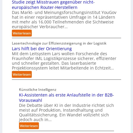
Studie zeigt Misstrauen gegenüber nicht-
:
n
C
r
D
europäischen Router-Herstellern
m
o
e
i
Das Markt- und Meinungsforschungsinstitut YouGov
i
-
f
hat in einer repräsentativen Umfrage in 14 Ländern
s
t
C
f
mit mehr als 16.000 Teilnehmenden die Sichtweise
r
n
E
p
europäischer Verbraucher…
u
a
O
u
p
:
Weiterlesen
t
n
t
S
i
k
b
t
Lasertechnologie zur Effizienzsteigerung in der Logistik
v
t
l
u
Lars hilft bei der Orientierung
e
f
i
d
Mit dem Leitsystem Lars wollen Forschende des
r
ü
c
Fraunhofer IML Logistikprozesse sicherer, effizienter
i
E
r
k
und schneller gestalten. Das laserbasierte
e
d
p
t
Projektionssystem leitet Mitarbeitende in Echtzeit…
z
g
r
a
e
:
e
Weiterlesen
a
u
i
L
-
x
f
g
a
I
i
d
t
Künstliche Intelligenz
r
n
s
i
M
KI-Assistenten als erste Anlaufstelle in der B2B-
s
t
n
e
i
h
e
Vorauswahl
a
Z
s
i
l
Die Debatte über KI in der Industrie richtet sich
h
u
s
meist auf Produktion, Instandhaltung und
l
l
e
k
t
Qualitätssicherung. Ein Wandel vollzieht sich
f
i
A
u
r
jedoch auch in…
t
g
u
n
a
b
e
:
t
Weiterlesen
f
u
e
n
K
o
t