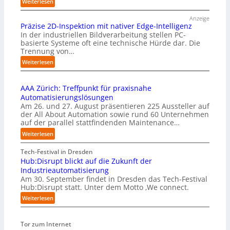
:
Weiterlesen
C
Anzeige
y
Präzise 2D-Inspektion mit nativer Edge-Intelligenz
b
In der industriellen Bildverarbeitung stellen PC-
u
basierte Systeme oft eine technische Hürde dar. Die
s
Trennung von…
b
:
e
Weiterlesen
P
r
r
u
AAA Zürich: Treffpunkt für praxisnahe
ä
f
Automatisierungslösungen
z
t
Am 26. und 27. August präsentieren 225 Aussteller auf
i
S
der All About Automation sowie rund 60 Unternehmen
s
t
auf der parallel stattfindenden Maintenance…
e
e
2
f
:
Weiterlesen
D
a
A
-
n
A
Tech-Festival in Dresden
I
S
A
Hub:Disrupt blickt auf die Zukunft der
n
c
Z
Industrieautomatisierung
s
h
ü
Am 30. September findet in Dresden das Tech-Festival
p
w
r
Hub:Disrupt statt. Unter dem Motto ‚We connect.
e
a
i
:
Weiterlesen
k
b
c
H
t
z
h
u
i
u
:
Tor zum Internet
b
o
m
T