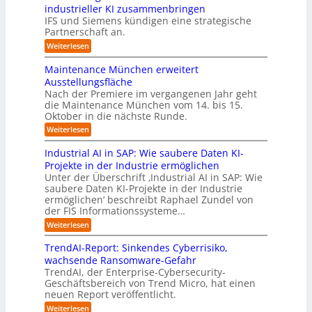
f
r
e
g
i
industrieller KI zusammenbringen
e
s
b
m
v
IFS und Siemens kündigen eine strategische
n
t
e
T
Partnerschaft an.
e
R
e
i
e
r
o
:
Weiterlesen
l
t
a
s
E
u
l
n
n
m
a
Maintenance München erweitert
t
e
e
t
t
l
e
Ausstellungsfläche
w
i
h
r
A
r
Nach der Premiere im vergangenen Jahr geht
i
n
m
i
u
die Maintenance München vom 14. bis 15.
c
-
d
e
t
k
t
Oktober in die nächste Runde.
H
e
r
l
t
o
e
:
Weiterlesen
r
u
n
I
m
M
r
n
B
a
n
a
a
s
Industrial AI in SAP: Wie saubere Daten KI-
g
2
c
i
d
t
u
t
Projekte in der Industrie ermöglichen
n
B
h
u
n
i
e
Unter der Überschrift ‚Industrial AI in SAP: Wie
t
-
d
d
s
o
l
saubere Daten KI-Projekte in der Industrie
e
r
V
e
t
n
n
ermöglichen‘ beschreibt Raphael Zundel von
l
e
o
r
r
a
.
der FIS Informationssysteme…
e
a
r
Z
n
i
O
l
r
:
Weiterlesen
c
a
e
e
a
r
I
n
e
u
i
n
l
n
g
M
TrendAI-Report: Sinkendes Cyberrisiko,
B
s
t
d
B
ü
w
wachsende Ransomware-Gefahr
e
w
u
v
n
u
ä
t
TrendAI, der Enterprise-Cybersecurity-
s
a
c
o
s
r
c
Geschäftsbereich von Trend Micro, hat einen
t
h
h
r
i
i
h
r
neuen Report veröffentlicht.
e
l
e
K
n
i
s
n
:
b
Weiterlesen
I
a