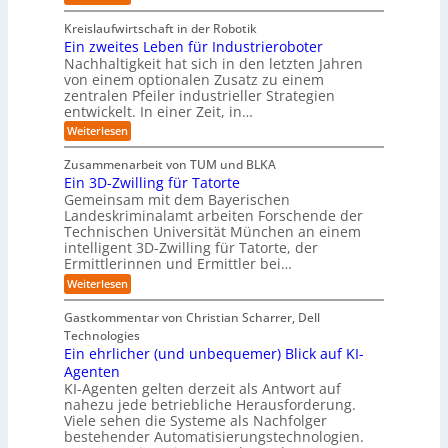
e
e
t
T
m
l
z
r
s
w
r
i
A
Kreislaufwirtschaft in der Robotik
w
u
e
s
t
e
I
Ein zweites Leben für Industrieroboter
e
r
n
i
E
i
i
i
Nachhaltigkeit hat sich in den letzten Jahren
d
n
ü
n
c
t
t
von einem optionalen Zusatz zu einem
A
d
S
c
o
e
e
I
u
zentralen Pfeiler industrieller Strategien
A
k
r
s
-
r
s
entwickelt. In einer Zeit, in…
P
t
s
R
t
y
:
A
:
Weiterlesen
e
e
r
s
W
u
E
p
i
h
i
t
s
i
o
e
Zusammenarbeit von TUM und BLKA
e
n
s
e
n
r
l
Ein 3D-Zwilling für Tatorte
s
t
t
z
m
t
l
a
Gemeinsam mit dem Bayerischen
e
w
:
e
v
u
l
Landeskriminalamt arbeiten Forschende der
e
S
r
o
b
l
i
Technischen Universität München an einem
i
K
e
n
u
t
n
intelligent 3D-Zwilling für Tatorte, der
I
r
n
e
F
k
z
Ermittlerinnen und Ermittler bei…
e
g
s
e
o
u
D
:
s
Weiterlesen
L
n
s
r
a
E
f
e
d
a
t
m
i
l
b
e
Gastkommentar von Christian Scharrer, Dell
m
e
n
w
ä
e
s
m
Technologies
n
3
c
n
a
C
e
K
Ein ehrlicher (und unbequemer) Blick auf KI-
D
h
f
y
n
y
I
-
e
ü
Agenten
b
b
s
-
Z
r
e
KI-Agenten gelten derzeit als Antwort auf
r
P
b
w
I
r
i
nahezu jede betriebliche Herausforderung.
r
i
e
n
r
n
Viele sehen die Systeme als Nachfolger
o
l
d
i
i
g
j
bestehender Automatisierungstechnologien.
l
u
s
e
e