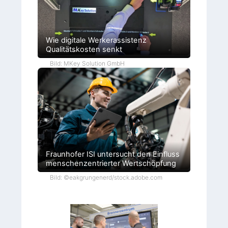
Wie digitale Werkerassistenz
Qualitätskosten senkt
Bild: MKey Solution GmbH
Fraunhofer ISI untersucht den Einfluss
menschenzentrierter Wertschöpfung
Bild: ©eakgrungenerd/stock.adobe.com