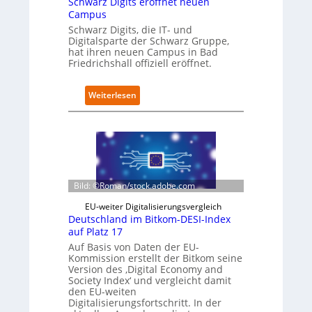
Schwarz Digits eröffnet neuen
D
Campus
a
Schwarz Digits, die IT- und
t
Digitalsparte der Schwarz Gruppe,
e
hat ihren neuen Campus in Bad
n
Friedrichshall offiziell eröffnet.
s
a
u
:
Weiterlesen
b
S
e
c
r
h
i
w
n
a
t
r
e
z
Bild: ©Roman/stock.adobe.com
g
D
r
EU-weiter Digitalisierungsvergleich
i
i
Deutschland im Bitkom-DESI-Index
g
e
auf Platz 17
i
r
t
Auf Basis von Daten der EU-
t
s
Kommission erstellt der Bitkom seine
Version des ‚Digital Economy and
e
Society Index‘ und vergleicht damit
r
den EU-weiten
ö
Digitalisierungsfortschritt. In der
f