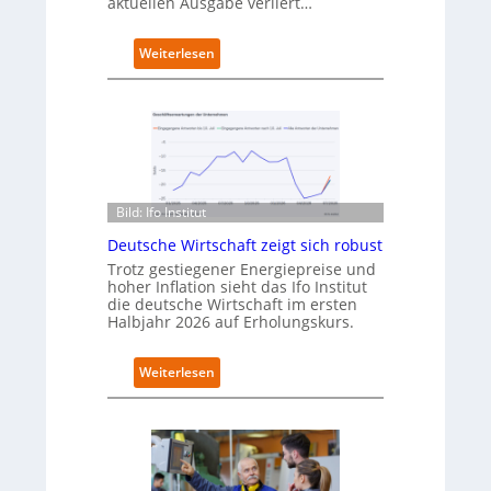
aktuellen Ausgabe verliert…
f
n
e
:
Weiterlesen
t
D
n
e
e
u
u
t
e
s
n
c
C
h
a
l
Bild: Ifo Institut
m
a
Deutsche Wirtschaft zeigt sich robust
p
n
Trotz gestiegener Energiepreise und
u
d
hoher Inflation sieht das Ifo Institut
s
i
die deutsche Wirtschaft im ersten
m
Halbjahr 2026 auf Erholungskurs.
B
i
t
:
Weiterlesen
k
D
o
e
m
u
-
t
D
s
E
c