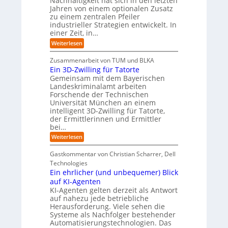
Nachhaltigkeit hat sich in den letzten
s
-
:
I
u
Jahren von einem optionalen Zusatz
b
W
-
e
n
zu einem zentralen Pfeiler
i
R
e
u
g
industrieller Strategien entwickelt. In
e
e
i
r
einer Zeit, in…
s
p
o
a
o
:
Weiterlesen
u
p
r
E
b
t
i
ä
Zusammenarbeit von TUM und BLKA
e
:
n
i
Ein 3D-Zwilling für Tatorte
r
S
z
s
e
i
Gemeinsam mit dem Bayerischen
w
c
D
n
Landeskriminalamt arbeiten
e
a
k
h
i
Forschende der Technischen
t
e
t
e
Universität München an einem
e
n
e
n
intelligent 3D-Zwilling für Tatorte,
n
d
s
R
der Ermittlerinnen und Ermittler
K
e
L
bei…
o
I
s
e
-
C
u
b
:
Weiterlesen
P
y
e
E
t
r
b
n
i
e
Gastkommentar von Christian Scharrer, Dell
o
e
f
n
r
j
r
Technologies
ü
3
e
-
r
r
Ein ehrlicher (und unbequemer) Blick
D
k
i
I
H
-
auf KI-Agenten
t
s
n
Z
e
KI-Agenten gelten derzeit als Antwort
e
i
d
w
r
auf nahezu jede betriebliche
i
k
u
i
s
n
o
Herausforderung. Viele sehen die
s
l
d
,
t
t
Systeme als Nachfolger bestehender
l
e
w
r
e
Automatisierungstechnologien. Das
i
r
a
i