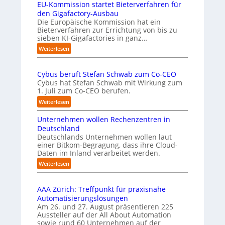
u
EU-Kommission startet Bieterverfahren für
E
s
s
s
den Gigafactory-Ausbau
c
t
k
Die Europäische Kommission hat ein
h
Bieterverfahren zur Errichtung von bis zu
o
r
sieben KI-Gigafactories in ganz…
m
u
m
:
Weiterlesen
m
t
E
p
a
U
f
u
Cybus beruft Stefan Schwab zum Co-CEO
-
f
e
Cybus hat Stefan Schwab mit Wirkung zum
K
d
n
1. Juli zum Co-CEO berufen.
o
i
u
m
:
Weiterlesen
e
n
m
C
I
i
d
Unternehmen wollen Rechenzentren in
y
m
s
v
b
Deutschland
p
s
i
u
Deutschlands Unternehmen wollen laut
l
i
e
einer Bitkom-Begragung, dass ihre Cloud-
s
e
o
Daten im Inland verarbeitet werden.
b
l
m
n
e
e
:
Weiterlesen
e
s
r
A
U
n
t
u
u
n
t
a
f
AAA Zürich: Treffpunkt für praxisnahe
t
s
i
r
t
Automatisierungslösungen
e
b
e
t
S
Am 26. und 27. August präsentieren 225
r
i
r
e
t
Aussteller auf der All About Automation
n
l
u
t
e
sowie rund 60 Unternehmen auf der
e