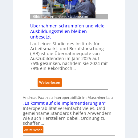
S
h
I
e
-
W
Bild: ©auremar/stock.adobe.com
I
i
Übernahmen schrumpfen und viele
n
r
Ausbildungsstellen bleiben
d
t
unbesetzt
e
s
x
Laut einer Studie des Instituts für
c
Arbeitsmarkt- und Berufsforschung
a
h
(IAB) ist die Übernahmequote von
u
a
Auszubildenden im Jahr 2025 auf
f
f
75% gesunken, nachdem sie 2024 mit
P
t
79% ein Rekordhoch…
l
z
a
e
t
:
Weiterlesen
i
z
Ü
g
1
b
t
Andreas Faath zu Interoperabilität im Maschinenbau
7
e
s
„Es kommt auf die Implementierung an“
r
i
Interoperabilität vereinfacht vieles. Und
n
c
gemeinsame Standards helfen Anwendern
a
h
wie auch Herstellern dabei, Ordnung zu
h
r
schaffen…
m
o
:
Weiterlesen
e
b
„
n