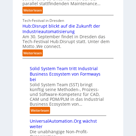
d
n
B
f
parallel stattfindenden Maintenance…
h
g
u
i
a
m
:
Weiterlesen
a
n
e
n
e
A
n
g
t
S
n
A
Tech-Festival in Dresden
“
s
e
c
w
A
Hub:Disrupt blickt auf die Zukunft der
r
s
h
o
Z
Industrieautomatisierung
v
t
w
l
ü
Am 30. September findet in Dresden das
e
e
a
l
r
Tech-Festival Hub:Disrupt statt. Unter dem
r
l
b
e
Motto ‚We connect.
i
f
z
l
n
c
:
Weiterlesen
a
u
e
R
h
H
h
m
n
e
:
u
r
C
b
c
T
Solid System Team tritt Industrial
b
e
o
h
l
r
Business Ecosystem von Formways
:
n
-
e
e
e
D
bei
f
C
n
i
f
i
Solid System Team (SST) bringt
ü
E
z
f
b
künftig seine Methoden-, Prozess-
s
r
O
e
p
e
und Software-Kompetenz für CAD,
r
d
n
u
n
CAM und PDM/PLM in das Industrial
u
e
t
n
Business Ecosystem von…
u
p
n
r
k
n
t
G
:
Weiterlesen
e
t
b
b
i
S
n
f
l
g
e
UniversalAutomation.Org wächst
o
i
ü
i
a
l
s
weiter
n
r
c
f
i
Die unabhängige Non-Profit-
e
D
p
k
a
d