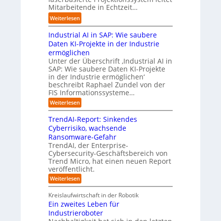
ö
a
u
r
Mitarbeitende in Echtzeit…
g
s
u
s
g
t
:
Weiterlesen
u
t
i
w
M
L
n
o
n
ä
i
Industrial AI in SAP: Wie saubere
a
g
m
e
c
s
r
Daten KI-Projekte in der Industrie
e
a
s
h
s
s
ermöglichen
n
t
s
s
t
h
Unter der Überschrift ‚Industrial AI in
i
E
t
r
i
SAP: Wie saubere Daten KI-Projekte
s
c
w
a
in der Industrie ermöglichen‘
l
i
o
e
u
beschreibt Raphael Zundel von der
f
e
s
i
e
FIS Informationssysteme…
t
r
y
t
n
b
:
Weiterlesen
u
s
e
g
I
e
n
t
r
n
e
i
TrendAI-Report: Sinkendes
g
d
e
g
d
Cyberrisiko, wachsende
u
m
e
e
Ransomware-Gefahr
s
v
n
r
t
TrendAI, der Enterprise-
o
r
ü
O
Cybersecurity-Geschäftsbereich von
n
i
b
r
Trend Micro, hat einen neuen Report
a
F
e
veröffentlicht.
i
l
o
r
e
A
:
Weiterlesen
r
n
I
T
n
m
i
r
i
t
Kreislaufwirtschaft in der Robotik
w
n
e
c
i
Ein zweites Leben für
S
n
a
h
e
Industrieroboter
A
d
y
t
r
P
A