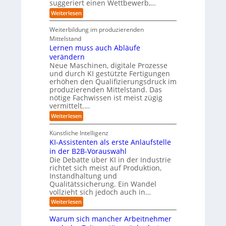
n
suggeriert einen Wettbewerb,…
l
I
c
e
g
l
:
n
h
Weiterlesen
r
f
e
E
d
s
o
ü
i
u
e
r
b
r
Weiterbildung im produzierenden
n
s
n
o
T
n
Mittelstand
e
t
d
t
a
Lernen muss auch Abläufe
h
r
e
e
t
r
i
R
verändern
r
o
l
e
a
r
Neue Maschinen, digitale Prozesse
i
e
n
t
und durch KI gestützte Fertigungen
c
r
s
e
erhöhen den Qualifizierungsdruck im
h
m
o
produzierenden Mittelstand. Das
e
ö
m
nötige Fachwissen ist meist zügig
r
g
w
(
l
a
vermittelt.…
u
i
r
:
Weiterlesen
n
c
e
L
d
h
-
e
u
Künstliche Intelligenz
e
G
r
n
n
e
KI-Assistenten als erste Anlaufstelle
n
b
f
in der B2B-Vorauswahl
e
e
a
n
Die Debatte über KI in der Industrie
q
h
m
richtet sich meist auf Produktion,
u
r
u
e
Instandhaltung und
s
m
Qualitätssicherung. Ein Wandel
s
e
vollzieht sich jedoch auch in…
a
r
u
:
Weiterlesen
)
c
K
B
h
I
l
Warum sich mancher Arbeitnehmer
A
-
i