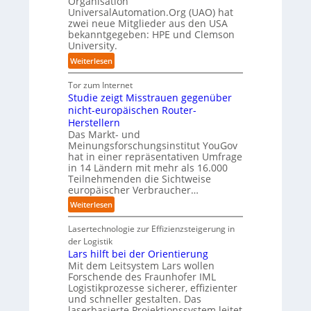
Organisation
t
e
r
t
UniversalAutomation.Org (UAO) hat
c
S
z
u
a
a
zwei neue Mitglieder aus den USA
t
y
t
t
x
bekanntgegeben: HPE und Clemson
u
o
s
s
i
University.
f
r
t
c
s
d
y
e
:
Weiterlesen
h
n
i
-
m
U
l
a
e
A
T
n
Tor zum Internet
a
h
Z
u
e
i
Studie zeigt Misstrauen gegenüber
n
e
u
s
a
v
nicht-europäischen Router-
d
A
k
b
m
e
Herstellern
u
u
a
t
r
Das Markt- und
t
n
u
r
s
Meinungsforschungsinstitut YouGov
o
f
i
a
hat in einer repräsentativen Umfrage
m
t
t
in 14 Ländern mit mehr als 16.000
l
a
d
t
Teilnehmenden die Sichtweise
A
t
e
europäischer Verbraucher…
I
u
i
r
n
t
:
Weiterlesen
s
I
d
o
S
i
n
u
m
t
Lasertechnologie zur Effizienzsteigerung in
e
d
s
a
u
der Logistik
r
u
t
t
d
Lars hilft bei der Orientierung
u
s
r
i
i
Mit dem Leitsystem Lars wollen
n
t
i
o
e
Forschende des Fraunhofer IML
g
r
a
n
Logistikprozesse sicherer, effizienter
z
s
i
l
.
und schneller gestalten. Das
e
l
e
B
O
laserbasierte Projektionssystem leitet
i