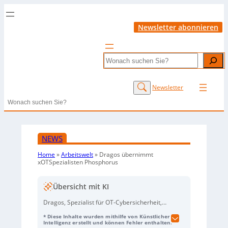
Newsletter abonnieren
Search
Newsletter
Search
NEWS
Home
»
Arbeitswelt
»
Dragos übernimmt
xOTSpezialisten Phosphorus
Übersicht mit KI
Dragos, Spezialist für OT-Cybersicherheit,
übernimmt den XOT-Security-Anbieter
* Diese Inhalte wurden mithilfe von Künstlicher
Phosphorus. Ziel ist es, die Absicherung von
Intelligenz erstellt und können Fehler enthalten.