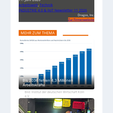
Arbeitswelt
,
Technik
INDUSTRIE 4.0 & IIoT Newsletter 11 2026
Dragos, Inc.
Zur Firmenwebsite
MEHR ZUM THEMA
Bis 2036 fehlen 4,3 Millionen
Arbeitskräfte
Bild: Institut der deutschen Wirtschaft Köln
e.V.