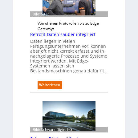
Bild: Sitec
Von offenen Protokollen bis zu Edge
Gateways
Retrofit-Daten sauber integriert
Daten liegen in vielen
Fertigungsunternehmen vor, können
aber oft nicht korrekt erfasst und in
nachgelagerte Prozesse und Systeme
integriert werden. Mit Edge-
Systemen lassen sich
Bestandsmaschinen genau dafür fit…
:
Weiterlesen
R
e
t
r
o
f
i
t
Bild: Schwarz Digits KG
-