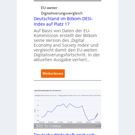
i
r
g
t
EU-weiter
i
Digitalisierungsvergleich
t
Deutschland im Bitkom-DESI-
s
Index auf Platz 17
e
Auf Basis von Daten der EU-
r
Kommission erstellt der Bitkom
ö
seine Version des ‚Digital
f
Economy and Society Index‘ und
f
vergleicht damit den EU-weiten
Digitalisierungsfortschritt. In der
n
aktuellen Ausgabe verliert…
e
t
n
:
Weiterlesen
e
D
u
e
e
u
n
t
C
s
a
c
m
h
p
l
u
a
s
Bild: Ifo Institut
n
d
Deutsche Wirtschaft zeigt sich