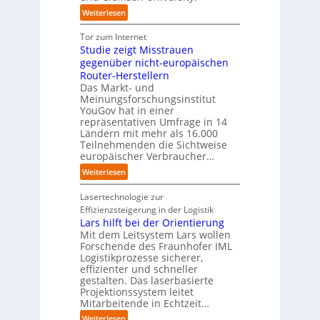
h
n
i
e
u
:
Weiterlesen
l
a
e
m
s
U
a
h
Z
T
b
n
Tor zum Internet
n
e
u
e
a
i
Studie zeigt Misstrauen
d
A
k
a
u
v
gegenüber nicht-europäischen
u
u
m
e
Router-Herstellern
t
n
t
r
Das Markt- und
o
f
r
s
Meinungsforschungsinstitut
m
t
i
a
YouGov hat in einer
a
d
t
repräsentativen Umfrage in 14
l
t
e
t
Ländern mit mehr als 16.000
A
i
r
Teilnehmenden die Sichtweise
I
u
s
europäischer Verbraucher…
I
n
t
i
n
d
o
:
Weiterlesen
e
d
u
m
S
r
u
s
a
t
Lasertechnologie zur
u
s
t
t
u
Effizienzsteigerung in der Logistik
n
t
r
i
d
Lars hilft bei der Orientierung
g
r
i
o
i
Mit dem Leitsystem Lars wollen
s
i
a
n
e
Forschende des Fraunhofer IML
l
e
l
.
Logistikprozesse sicherer,
z
ö
a
B
O
effizienter und schneller
e
s
u
u
r
gestalten. Das laserbasierte
i
u
t
s
Projektionssystem leitet
g
g
n
o
Mitarbeitende in Echtzeit…
i
w
t
g
m
n
ä
M
:
Weiterlesen