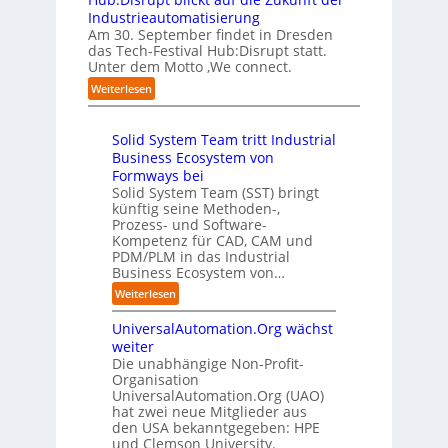
e
l
w
o
Z
Industrieautomatisierung
r
l
a
l
ü
Am 30. September findet in Dresden
f
e
b
l
r
das Tech-Festival Hub:Disrupt statt.
a
z
n
e
Unter dem Motto ‚We connect.
i
h
u
b
n
c
:
Weiterlesen
r
m
l
R
h
H
e
C
e
e
:
u
n
o
c
i
T
Solid System Team tritt Industrial
b
f
-
h
b
r
Business Ecosystem von
:
ü
C
e
e
e
D
Formways bei
r
E
n
f
n
i
Solid System Team (SST) bringt
d
O
z
f
u
künftig seine Methoden-,
s
e
e
p
n
Prozess- und Software-
r
n
n
u
Kompetenz für CAD, CAM und
b
u
G
t
n
PDM/PLM in das Industrial
p
e
i
r
k
Business Ecosystem von…
t
g
s
e
t
b
:
a
Weiterlesen
e
n
f
l
S
f
t
i
ü
i
UniversalAutomation.Org wächst
o
a
z
n
r
c
l
c
weiter
t
D
p
k
i
t
Die unabhängige Non-Profit-
e
r
t
Organisation
d
o
u
a
a
UniversalAutomation.Org (UAO)
S
r
t
x
hat zwei neue Mitglieder aus
u
y
y
s
i
den USA bekanntgegeben: HPE
f
s
-
c
s
und Clemson University.
d
t
A