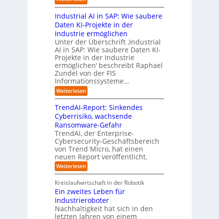
e
a
e
c
i
L
n
t
s
h
s
Industrial AI in SAP: Wie saubere
a
i
s
s
s
r
Daten KI-Projekte in der
s
E
t
t
s
Industrie ermöglichen
i
c
w
r
h
Unter der Überschrift ‚Industrial
e
o
e
a
i
AI in SAP: Wie saubere Daten KI-
r
s
i
u
Projekte in der Industrie
l
u
y
t
e
ermöglichen‘ beschreibt Raphael
f
n
s
e
Zundel von der FIS
n
t
g
t
r
Informationssysteme…
g
b
e
e
e
:
Weiterlesen
m
I
g
i
n
v
e
TrendAI-Report: Sinkendes
d
d
o
n
e
Cyberrisiko, wachsende
u
n
ü
r
Ransomware-Gefahr
s
F
b
t
O
TrendAI, der Enterprise-
o
r
e
r
Cybersecurity-Geschäftsbereich
i
r
r
von Trend Micro, hat einen
i
a
m
neuen Report veröffentlicht.
n
e
l
w
i
n
A
:
Weiterlesen
a
I
c
T
t
y
i
r
h
i
Kreislaufwirtschaft in der Robotik
n
e
s
t
e
Ein zweites Leben für
S
n
b
-
r
Industrieroboter
A
d
e
e
u
P
A
Nachhaltigkeit hat sich in den
i
:
I
u
n
letzten Jahren von einem