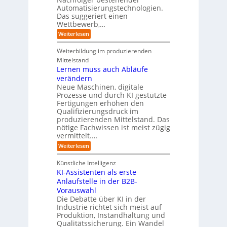
r
n
h
e
n
Automatisierungstechnologien.
d
s
n
r
g
Das suggeriert einen
u
e
o
f
s
n
Wettbewerb,…
b
ü
t
d
o
:
Weiterlesen
r
r
e
t
E
T
i
R
e
i
a
Weiterbildung im produzierenden
e
a
r
n
t
e
n
Mittelstand
e
o
r
s
Lernen muss auch Abläufe
h
r
m
o
r
t
verändern
ö
m
l
e
Neue Maschinen, digitale
g
w
i
l
a
Prozesse und durch KI gestützte
c
i
r
Fertigungen erhöhen den
h
c
e
Qualifizierungsdruck im
e
h
-
produzierenden Mittelstand. Das
r
e
G
(
nötige Fachwissen ist meist zügig
n
e
u
vermittelt.…
f
n
a
:
Weiterlesen
d
h
L
u
r
e
n
Künstliche Intelligenz
r
b
KI-Assistenten als erste
n
e
Anlaufstelle in der B2B-
e
q
n
Vorauswahl
u
m
e
Die Debatte über KI in der
u
m
Industrie richtet sich meist auf
s
e
Produktion, Instandhaltung und
s
r
Qualitätssicherung. Ein Wandel
a
)