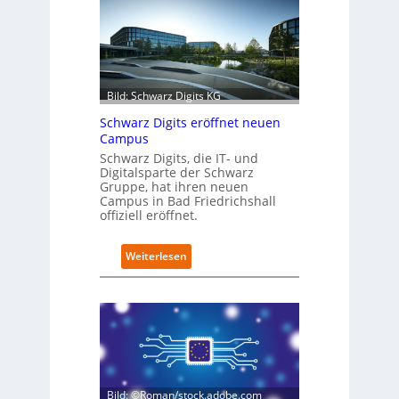
r
o
f
i
t
-
Bild: Schwarz Digits KG
D
a
Schwarz Digits eröffnet neuen
t
Campus
e
Schwarz Digits, die IT- und
n
Digitalsparte der Schwarz
s
Gruppe, hat ihren neuen
a
Campus in Bad Friedrichshall
u
offiziell eröffnet.
b
e
:
Weiterlesen
r
S
i
c
n
h
t
w
e
a
g
r
r
z
i
D
e
Bild: ©Roman/stock.adobe.com