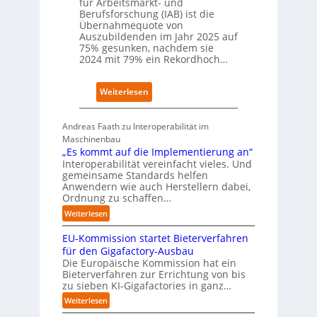
für Arbeitsmarkt- und
f
t
Berufsforschung (IAB) ist die
t
z
Übernahmequote von
z
1
Auszubildenden im Jahr 2025 auf
e
7
75% gesunken, nachdem sie
i
2024 mit 79% ein Rekordhoch…
g
t
:
Weiterlesen
s
Ü
i
b
c
Andreas Faath zu Interoperabilität im
e
h
Maschinenbau
r
r
„Es kommt auf die Implementierung an“
n
o
Interoperabilität vereinfacht vieles. Und
a
b
gemeinsame Standards helfen
h
u
Anwendern wie auch Herstellern dabei,
m
s
Ordnung zu schaffen…
e
t
:
Weiterlesen
n
„
s
EU-Kommission startet Bieterverfahren
E
c
s
für den Gigafactory-Ausbau
h
k
Die Europäische Kommission hat ein
r
Bieterverfahren zur Errichtung von bis
o
u
zu sieben KI-Gigafactories in ganz…
m
m
m
:
Weiterlesen
p
t
E