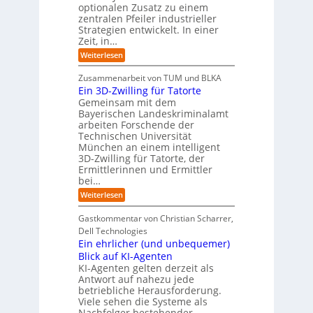
W
-
r
g
optionalen Zusatz zu einem
i
R
o
zentralen Pfeiler industrieller
e
e
Strategien entwickelt. In einer
p
s
p
Zeit, in…
ä
a
o
u
r
i
:
Weiterlesen
b
t
E
s
e
:
i
c
Zusammenarbeit von TUM und BLKA
r
S
n
h
Ein 3D-Zwilling für Tatorte
e
i
z
D
e
n
Gemeinsam mit dem
w
a
k
n
Bayerischen Landeskriminalamt
e
t
e
i
R
arbeiten Forschende der
e
n
t
Technischen Universität
o
n
d
e
München an einem intelligent
u
K
e
s
3D-Zwilling für Tatorte, der
I
s
t
L
-
C
Ermittlerinnen und Ermittler
e
e
P
y
bei…
b
r
r
b
e
:
Weiterlesen
-
o
e
n
E
H
j
r
f
i
e
r
Gastkommentar von Christian Scharrer,
e
ü
n
k
i
r
Dell Technologies
r
3
t
s
I
Ein ehrlicher (und unbequemer)
s
D
e
i
n
-
t
Blick auf KI-Agenten
i
k
d
Z
n
e
o
KI-Agenten gelten derzeit als
u
w
d
,
Antwort auf nahezu jede
l
s
i
e
w
t
betriebliche Herausforderung.
l
l
r
a
r
Viele sehen die Systeme als
l
e
I
c
i
Nachfolger bestehender
i