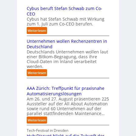
f
a
U
e
u
Cybus beruft Stefan Schwab zum Co-
-
f
n
CEO
K
d
u
Cybus hat Stefan Schwab mit Wirkung
o
i
n
zum 1. Juli zum Co-CEO berufen.
m
e
d
m
:
Weiterlesen
I
i
v
C
m
s
i
Unternehmen wollen Rechenzentren in
y
p
s
e
b
Deutschland
l
i
l
u
Deutschlands Unternehmen wollen laut
e
o
e
einer Bitkom-Begragung, dass ihre
s
m
n
Cloud-Daten im Inland verarbeitet
b
A
e
s
werden.
e
u
n
t
r
s
:
Weiterlesen
t
a
u
U
b
i
r
f
n
i
e
t
t
AAA Zürich: Treffpunkt für praxisnahe
t
l
r
e
S
Automatisierungslösungen
e
d
u
t
t
Am 26. und 27. August präsentieren 225
r
u
n
B
e
Aussteller auf der All About Automation
n
g
n
i
f
sowie rund 60 Unternehmen auf der
e
a
g
e
a
parallel stattfindenden Maintenance…
h
n
s
t
n
m
:
Weiterlesen
“
s
e
S
e
A
r
t
c
n
A
Tech-Festival in Dresden
v
e
h
w
A
Hub:Disrupt blickt auf die Zukunft der