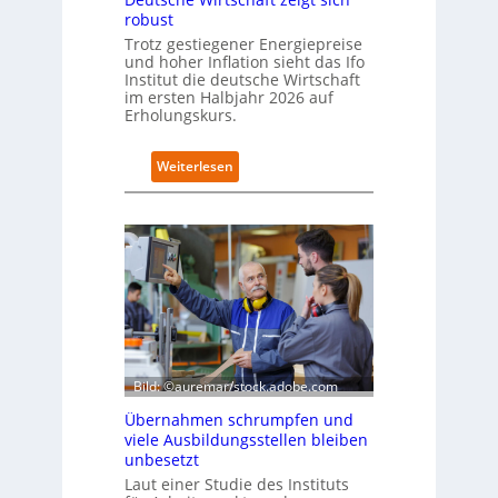
i
robust
m
Trotz gestiegener Energiepreise
B
und hoher Inflation sieht das Ifo
i
Institut die deutsche Wirtschaft
t
im ersten Halbjahr 2026 auf
k
Erholungskurs.
o
m
:
Weiterlesen
-
D
D
e
E
u
S
t
I
s
-
c
I
h
n
e
d
W
e
i
x
r
Bild: ©auremar/stock.adobe.com
a
t
u
Übernahmen schrumpfen und
s
f
viele Ausbildungsstellen bleiben
c
P
unbesetzt
h
l
Laut einer Studie des Instituts
a
a