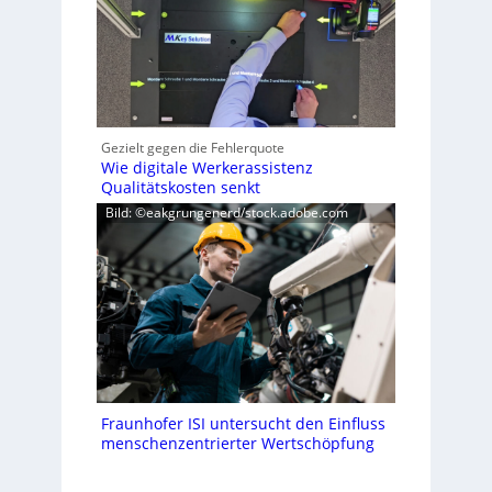
Gezielt gegen die Fehlerquote
Wie digitale Werkerassistenz
Qualitätskosten senkt
Bild: ©eakgrungenerd/stock.adobe.com
Fraunhofer ISI untersucht den Einfluss
menschenzentrierter Wertschöpfung