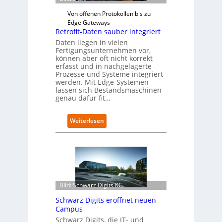
Von offenen Protokollen bis zu
Edge Gateways
Retrofit-Daten sauber integriert
Daten liegen in vielen
Fertigungsunternehmen vor,
können aber oft nicht korrekt
erfasst und in nachgelagerte
Prozesse und Systeme integriert
werden. Mit Edge-Systemen
lassen sich Bestandsmaschinen
genau dafür fit…
:
Weiterlesen
R
e
t
r
o
f
i
Bild: Schwarz Digits KG
t
Schwarz Digits eröffnet neuen
-
Campus
D
a
Schwarz Digits, die IT- und