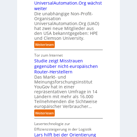
ü
i
UniversalAutomation.Org wächst
o
a
z
n
r
c
l
c
weiter
t
D
p
k
i
t
Die unabhängige Non-Profit-
e
r
t
Organisation
d
o
u
a
a
UniversalAutomation.Org (UAO)
S
r
t
x
hat zwei neue Mitglieder aus
u
y
y
s
i
den USA bekanntgegeben: HPE
f
s
-
c
s
und Clemson University.
d
t
A
h
n
i
e
u
:
Weiterlesen
l
a
e
m
s
U
a
h
Z
T
b
n
Tor zum Internet
n
e
u
e
a
i
Studie zeigt Misstrauen
d
A
k
a
u
v
gegenüber nicht-europäischen
u
u
m
e
Router-Herstellern
t
n
t
r
Das Markt- und
o
f
r
s
Meinungsforschungsinstitut
m
t
i
a
YouGov hat in einer
a
d
t
repräsentativen Umfrage in 14
l
t
e
t
Ländern mit mehr als 16.000
A
i
r
Teilnehmenden die Sichtweise
I
u
s
europäischer Verbraucher…
I
n
t
i
n
d
o
:
Weiterlesen
e
d
u
m
S
r
u
s
a
t
Lasertechnologie zur
u
s
t
t
u
Effizienzsteigerung in der Logistik
n
t
r
i
d
Lars hilft bei der Orientierung
g