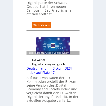
Digitalsparte der Schwarz
t
Gruppe, hat ihren neuen
e
Campus in Bad Friedrichshall
n
offiziell eröffnet.
s
a
u
:
Weiterlesen
b
S
e
c
r
h
i
w
n
a
t
r
Bild: ©Roman/stock.adobe.com
e
z
g
D
EU-weiter
r
i
Digitalisierungsvergleich
i
g
Deutschland im Bitkom-DESI-
e
i
Index auf Platz 17
r
t
Auf Basis von Daten der EU-
t
s
Kommission erstellt der Bitkom
e
seine Version des ‚Digital
r
Economy and Society Index‘ und
vergleicht damit den EU-weiten
ö
Digitalisierungsfortschritt. In der
f
aktuellen Ausgabe verliert…
f
n