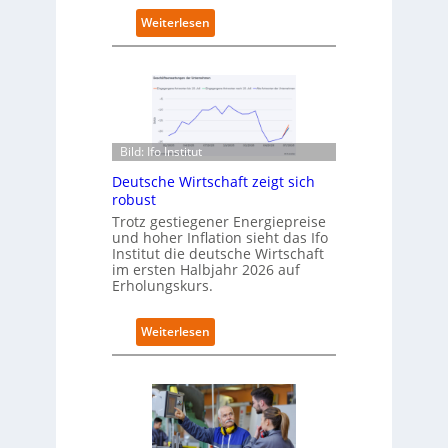
e
:
Weiterlesen
t
D
n
e
e
u
u
t
e
s
n
c
C
h
Bild: Ifo Institut
a
l
m
Deutsche Wirtschaft zeigt sich
a
p
robust
n
u
d
Trotz gestiegener Energiepreise
s
und hoher Inflation sieht das Ifo
i
Institut die deutsche Wirtschaft
m
im ersten Halbjahr 2026 auf
B
Erholungskurs.
i
t
k
:
Weiterlesen
o
D
m
e
-
u
D
t
E
s
S
c