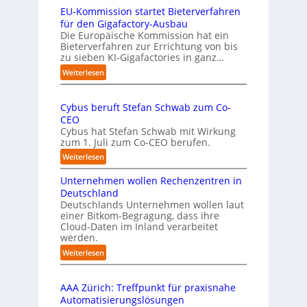
s
s
EU-Kommission startet Bieterverfahren
E
c
t
s
für den Gigafactory-Ausbau
h
k
Die Europäische Kommission hat ein
r
Bieterverfahren zur Errichtung von bis
o
u
zu sieben KI-Gigafactories in ganz…
m
m
m
:
Weiterlesen
p
t
E
f
a
U
e
u
Cybus beruft Stefan Schwab zum Co-
-
f
n
CEO
K
d
u
Cybus hat Stefan Schwab mit Wirkung
o
i
n
zum 1. Juli zum Co-CEO berufen.
m
e
d
m
:
Weiterlesen
I
i
v
C
m
s
i
Unternehmen wollen Rechenzentren in
y
p
s
e
b
Deutschland
l
i
l
u
Deutschlands Unternehmen wollen laut
e
o
e
einer Bitkom-Begragung, dass ihre
s
m
n
Cloud-Daten im Inland verarbeitet
b
A
e
s
werden.
e
u
n
t
r
s
:
Weiterlesen
t
a
u
U
b
i
r
f
n
i
e
t
t
AAA Zürich: Treffpunkt für praxisnahe
t
l
r
e
S
Automatisierungslösungen
e
d
u
t