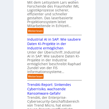
r
i
o
i
Mit dem Leitsystem Lars wollen
s
i
a
n
e
Forschende des Fraunhofer IML
l
e
l
.
Logistikprozesse sicherer,
z
ö
a
B
O
effizienter und schneller
e
s
u
u
r
gestalten. Das laserbasierte
i
u
t
s
Projektionssystem leitet
g
g
n
o
Mitarbeitende in Echtzeit…
i
w
t
g
m
n
ä
M
:
Weiterlesen
e
a
e
c
i
L
n
t
s
h
s
Industrial AI in SAP: Wie saubere
a
i
s
s
s
r
Daten KI-Projekte in der
s
E
t
t
s
Industrie ermöglichen
i
c
w
r
h
Unter der Überschrift ‚Industrial
e
o
e
a
i
AI in SAP: Wie saubere Daten KI-
r
s
i
u
Projekte in der Industrie
l
u
y
t
e
ermöglichen‘ beschreibt Raphael
f
n
s
e
Zundel von der FIS
n
t
g
t
r
Informationssysteme…
g
b
e
e
e
:
Weiterlesen
m
I
g
i
n
v
e
TrendAI-Report: Sinkendes
d
d
o
n
e
Cyberrisiko, wachsende
u
n
ü
r
Ransomware-Gefahr
s
F
b
t
O
TrendAI, der Enterprise-
o
r
e
r
Cybersecurity-Geschäftsbereich
i
r
r
von Trend Micro, hat einen
i
a
m
n