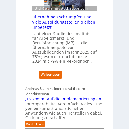
I
h
-
e
Bild: ©auremar/stock.adobe.com
I
W
Übernahmen schrumpfen und
n
i
viele Ausbildungsstellen bleiben
d
r
unbesetzt
e
t
x
Laut einer Studie des Instituts
s
a
für Arbeitsmarkt- und
c
Berufsforschung (IAB) ist die
u
h
Übernahmequote von
f
a
Auszubildenden im Jahr 2025 auf
P
f
75% gesunken, nachdem sie
l
t
2024 mit 79% ein Rekordhoch…
a
z
t
e
z
:
Weiterlesen
i
1
Ü
g
7
b
t
Andreas Faath zu Interoperabilität im
e
s
Maschinenbau
r
i
„Es kommt auf die Implementierung an“
n
c
Interoperabilität vereinfacht vieles. Und
a
h
gemeinsame Standards helfen
h
r
Anwendern wie auch Herstellern dabei,
m
o
Ordnung zu schaffen…
e
b
:
Weiterlesen
n
u
„