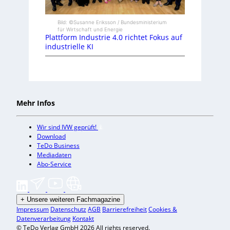
Bild: ©Susanne Eriksson / Bundesministerium
für Wirtschaft und Energie
Plattform Industrie 4.0 richtet Fokus auf
industrielle KI
Mehr Infos
Wir sind IVW geprüft!
Download
TeDo Business
Mediadaten
Abo-Service
+
Unsere weiteren Fachmagazine
Impressum
Datenschutz
AGB
Barrierefreiheit
Cookies &
Datenverarbeitung
Kontakt
© TeDo Verlag GmbH 2026 All rights reserved.