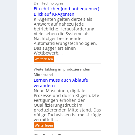
n
k
i
r
Dell Technologies
r
3
t
s
I
Ein ehrlicher (und unbequemer)
s
D
e
i
n
-
t
Blick auf KI-Agenten
i
k
d
Z
n
e
o
KI-Agenten gelten derzeit als
u
w
d
,
Antwort auf nahezu jede
l
s
i
e
w
t
betriebliche Herausforderung.
l
l
r
a
r
Viele sehen die Systeme als
l
e
I
c
i
Nachfolger bestehender
i
r
n
h
e
n
Automatisierungstechnologien.
d
s
n
r
g
Das suggeriert einen
u
e
o
f
s
n
Wettbewerb,…
b
ü
t
d
o
:
Weiterlesen
r
r
e
t
E
T
i
R
e
i
a
Weiterbildung im produzierenden
e
a
r
n
t
e
n
Mittelstand
e
o
r
s
Lernen muss auch Abläufe
h
r
m
o
r
t
verändern
ö
m
l
e
Neue Maschinen, digitale
g
w
i
l
a
Prozesse und durch KI gestützte
c
i
r
Fertigungen erhöhen den
h
c
e
Qualifizierungsdruck im
e
h
-
produzierenden Mittelstand. Das
r
e
G
(
nötige Fachwissen ist meist zügig
n
e
u
vermittelt.…
f
n
a
:
Weiterlesen
d
h
L
u
r
e
n