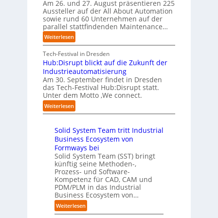
t
Am 26. und 27. August präsentieren 225
r
u
n
B
e
Aussteller auf der All About Automation
n
g
n
i
f
sowie rund 60 Unternehmen auf der
e
a
g
e
a
parallel stattfindenden Maintenance…
h
n
s
t
n
m
:
Weiterlesen
“
s
e
S
e
A
r
t
c
n
A
Tech-Festival in Dresden
v
e
h
w
A
Hub:Disrupt blickt auf die Zukunft der
e
l
w
o
Z
Industrieautomatisierung
r
l
a
l
ü
Am 30. September findet in Dresden
f
e
b
l
r
das Tech-Festival Hub:Disrupt statt.
a
z
n
e
Unter dem Motto ‚We connect.
i
h
u
b
n
c
:
Weiterlesen
r
m
l
R
h
H
e
C
e
e
:
u
n
o
c
i
T
Solid System Team tritt Industrial
b
f
-
h
b
r
Business Ecosystem von
:
ü
C
e
e
e
D
Formways bei
r
E
n
f
n
i
Solid System Team (SST) bringt
d
O
z
f
u
künftig seine Methoden-,
s
e
e
p
n
Prozess- und Software-
r
n
n
u
Kompetenz für CAD, CAM und
b
u
G
t
n
PDM/PLM in das Industrial
p
e
i
r
k
Business Ecosystem von…
t
g
s
e
t
b
:
a
Weiterlesen
e
n
f
l
S
f
t
i