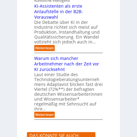
Künstliche Intelligenz
r
b
KI-Assistenten als erste
n
e
Anlaufstelle in der B2B-
e
q
n
Vorauswahl
u
m
e
Die Debatte über KI in der
u
m
Industrie richtet sich meist auf
s
e
Produktion, Instandhaltung und
s
r
Qualitätssicherung. Ein Wandel
a
)
vollzieht sich jedoch auch in…
u
B
c
l
:
Weiterlesen
h
i
K
A
c
I
Warum sich mancher
b
k
-
l
Arbeitnehmer nach der Zeit vor
a
A
ä
u
KI zurücksehnt
s
u
f
s
Laut einer Studie des
f
K
i
Technologieberatungsunterneh
e
I
s
mens Adaptavist blicken fast drei
v
-
t
e
Viertel (72%**) der befragten
A
e
r
deutschen Wissensarbeiterinnen
g
n
ä
e
und Wissensarbeiter*
t
n
n
regelmäßig mit Sehnsucht auf
e
d
t
n
ihre…
e
e
a
r
:
Weiterlesen
n
l
n
W
s
a
e
r
r
u
s
DAS KÖNNTE SIE AUCH
m