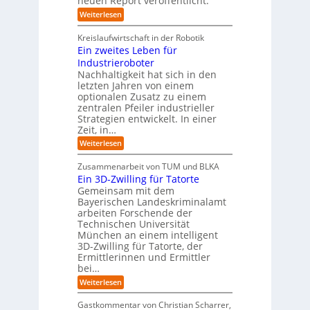
neuen Report veröffentlicht.
e
l
w
i
n
A
:
Weiterlesen
a
I
c
T
t
y
i
r
h
i
Kreislaufwirtschaft in der Robotik
n
e
s
t
e
Ein zweites Leben für
S
n
b
-
r
Industrieroboter
A
d
e
e
u
P
A
Nachhaltigkeit hat sich in den
i
:
I
u
n
letzten Jahren von einem
W
-
r
g
optionalen Zusatz zu einem
i
R
o
zentralen Pfeiler industrieller
e
e
Strategien entwickelt. In einer
p
s
p
Zeit, in…
ä
a
o
u
r
i
:
Weiterlesen
b
t
E
s
e
:
i
c
Zusammenarbeit von TUM und BLKA
r
S
n
h
Ein 3D-Zwilling für Tatorte
e
i
z
D
e
n
Gemeinsam mit dem
w
a
k
n
Bayerischen Landeskriminalamt
e
t
e
i
R
arbeiten Forschende der
e
n
t
Technischen Universität
o
n
d
e
München an einem intelligent
u
K
e
s
3D-Zwilling für Tatorte, der
I
s
t
L
-
C
Ermittlerinnen und Ermittler
e
e
P
y
bei…
b
r
r
b
e
:
Weiterlesen
-
o
e
n
E
H
j
r
f
i
e
r
Gastkommentar von Christian Scharrer,
e
ü