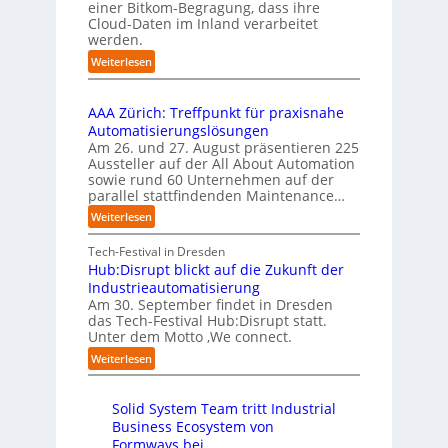
o
e
einer Bitkom-Begragung, dass ihre
s
m
n
Cloud-Daten im Inland verarbeitet
b
A
e
s
werden.
e
u
n
t
r
s
:
Weiterlesen
t
a
u
U
b
i
r
f
n
i
e
t
t
AAA Zürich: Treffpunkt für praxisnahe
t
l
r
e
S
Automatisierungslösungen
e
d
u
t
t
Am 26. und 27. August präsentieren 225
r
u
n
B
e
Aussteller auf der All About Automation
n
g
n
i
f
sowie rund 60 Unternehmen auf der
e
a
g
e
a
parallel stattfindenden Maintenance…
h
n
s
t
n
m
:
Weiterlesen
“
s
e
S
e
A
r
t
c
n
A
Tech-Festival in Dresden
v
e
h
w
A
Hub:Disrupt blickt auf die Zukunft der
e
l
w
o
Z
Industrieautomatisierung
r
l
a
l
ü
Am 30. September findet in Dresden
f
e
b
l
r
das Tech-Festival Hub:Disrupt statt.
a
z
n
e
Unter dem Motto ‚We connect.
i
h
u
b
n
c
:
Weiterlesen
r
m
l
R
h
H
e
C
e
e
:
u
n
o
c
i
T
Solid System Team tritt Industrial
b
f
-
h
b
r
Business Ecosystem von
:
ü
C
e
e
e
D
Formways bei
r
E