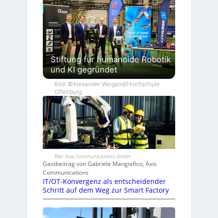
Stiftung für humanoide Robotik
und KI gegründet
Bild: ©Alexander Weigand/Hochschule
Offenburg
Bild: Axis Communications GmbH
Gastbeitrag von Gabriele Mangiafico, Axis
Communications
IT/OT-Konvergenz als entscheidender
Schritt auf dem Weg zur Smart Factory