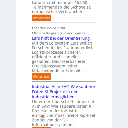
e
t
Ländern mit mehr als 16.000
A
i
r
Teilnehmenden die Sichtweise
I
u
s
europäischer Verbraucher…
I
n
t
i
n
d
o
:
Weiterlesen
e
d
u
m
S
r
u
s
a
t
Lasertechnologie zur
u
s
t
t
u
Effizienzsteigerung in der Logistik
n
t
r
i
d
Lars hilft bei der Orientierung
g
r
i
o
i
Mit dem Leitsystem Lars wollen
s
i
a
n
e
Forschende des Fraunhofer IML
l
e
l
.
Logistikprozesse sicherer,
z
ö
a
B
O
effizienter und schneller
e
s
u
u
r
gestalten. Das laserbasierte
i
u
t
s
Projektionssystem leitet
g
g
n
o
Mitarbeitende in Echtzeit…
i
w
t
g
m
n
ä
M
:
Weiterlesen
e
a
e
c
i
L
n
t
s
h
s
Industrial AI in SAP: Wie saubere
a
i
s
s
s
r
Daten KI-Projekte in der
s
E
t
t
s
Industrie ermöglichen
i
c
w
r
h
Unter der Überschrift ‚Industrial
e
o
e
a
i
AI in SAP: Wie saubere Daten KI-
r
s
i
u
Projekte in der Industrie
l
u
y
t
e
ermöglichen‘ beschreibt Raphael
f
n
s
e
Zundel von der FIS
n
t
g
t
r
Informationssysteme…
g
b