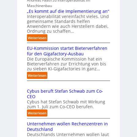
Andreas Faath zu Interoperabilität im
e
s
Maschinenbau
r
i
„Es kommt auf die Implementierung an“
n
c
Interoperabilität vereinfacht vieles. Und
a
h
gemeinsame Standards helfen
h
r
Anwendern wie auch Herstellern dabei,
m
o
Ordnung zu schaffen…
e
b
:
Weiterlesen
n
u
„
s
s
EU-Kommission startet Bieterverfahren
E
c
t
s
für den Gigafactory-Ausbau
h
k
Die Europäische Kommission hat ein
r
Bieterverfahren zur Errichtung von bis
o
u
zu sieben KI-Gigafactories in ganz…
m
m
m
:
Weiterlesen
p
t
E
f
a
U
e
u
Cybus beruft Stefan Schwab zum Co-
-
f
n
CEO
K
d
u
Cybus hat Stefan Schwab mit Wirkung
o
i
n
zum 1. Juli zum Co-CEO berufen.
m
e
d
m
:
Weiterlesen
I
i
v
C
m
s
i
Unternehmen wollen Rechenzentren in
y
p
s
e
b
Deutschland
l
i
l
u
Deutschlands Unternehmen wollen laut
e