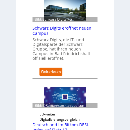
r
o
f
i
Bild: Schwarz Digits KG
t
Schwarz Digits eröffnet neuen
-
Campus
D
a
Schwarz Digits, die IT- und
Digitalsparte der Schwarz
t
Gruppe, hat ihren neuen
e
Campus in Bad Friedrichshall
n
offiziell eröffnet.
s
a
u
:
Weiterlesen
b
S
e
c
r
h
i
w
n
a
t
r
Bild: ©Roman/stock.adobe.com
e
z
g
D
EU-weiter
r
i
Digitalisierungsvergleich
i
g
Deutschland im Bitkom-DESI-
e
i
Index auf Platz 17