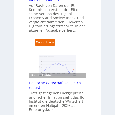
r
t
Auf Basis von Daten der EU-
t
s
Kommission erstellt der Bitkom
e
seine Version des ‚Digital
r
Economy and Society Index‘ und
vergleicht damit den EU-weiten
ö
Digitalisierungsfortschritt. In der
f
aktuellen Ausgabe verliert…
f
n
e
:
Weiterlesen
t
D
n
e
e
u
u
t
e
s
n
c
C
h
Bild: Ifo Institut
a
l
m
Deutsche Wirtschaft zeigt sich
a
p
robust
n
u
d
Trotz gestiegener Energiepreise
s
und hoher Inflation sieht das Ifo
i
Institut die deutsche Wirtschaft
m
im ersten Halbjahr 2026 auf
B
Erholungskurs.
i