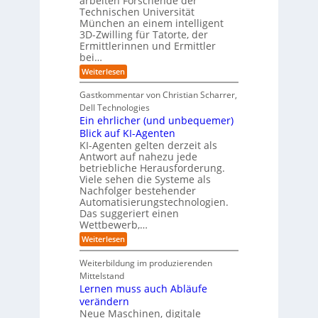
arbeiten Forschende der
e
n
t
Technischen Universität
o
n
d
e
München an einem intelligent
u
K
e
s
3D-Zwilling für Tatorte, der
I
s
t
L
-
C
Ermittlerinnen und Ermittler
e
e
P
y
bei…
b
r
r
b
e
:
Weiterlesen
-
o
e
n
E
H
j
r
f
i
e
r
Gastkommentar von Christian Scharrer,
e
ü
n
k
i
r
Dell Technologies
r
3
t
s
I
Ein ehrlicher (und unbequemer)
s
D
e
i
n
-
t
Blick auf KI-Agenten
i
k
d
Z
n
e
o
KI-Agenten gelten derzeit als
u
w
d
,
Antwort auf nahezu jede
l
s
i
e
w
t
betriebliche Herausforderung.
l
l
r
a
r
Viele sehen die Systeme als
l
e
I
c
i
Nachfolger bestehender
i
r
n
h
e
n
Automatisierungstechnologien.
d
s
n
r
g
Das suggeriert einen
u
e
o
f
s
n
Wettbewerb,…
b
ü
t
d
o
:
Weiterlesen
r
r
e
t
E
T
i
R
e
i
a
Weiterbildung im produzierenden
e
a
r
n
t
e
n
Mittelstand
e
o
r
s
Lernen muss auch Abläufe
h
r
m
o
r
t
verändern
ö
m
l
e
Neue Maschinen, digitale
g
w
i