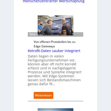
menschenzentrierter Wertschöpfung
Bild: Sitec
Von offenen Protokollen bis zu
Edge Gateways
Retrofit-Daten sauber integriert
Daten liegen in vielen
Fertigungsunternehmen vor,
können aber oft nicht korrekt
erfasst und in nachgelagerte
Prozesse und Systeme integriert
werden. Mit Edge-Systemen
lassen sich Bestandsmaschinen
genau dafür fit…
:
Weiterlesen
R
e
t