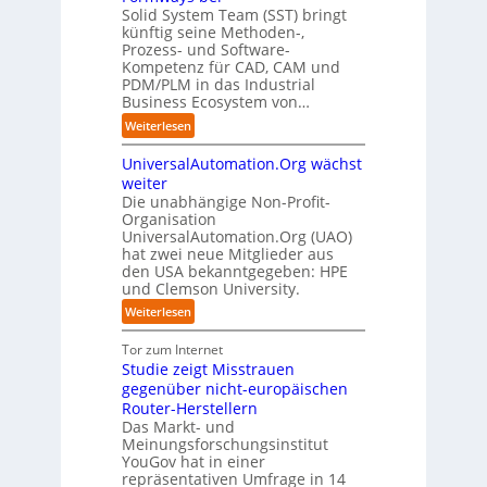
n
f
n
i
Solid System Team (SST) bringt
d
O
z
f
u
künftig seine Methoden-,
s
e
e
p
n
Prozess- und Software-
r
n
n
u
Kompetenz für CAD, CAM und
b
u
G
t
n
PDM/PLM in das Industrial
p
e
i
r
k
Business Ecosystem von…
t
g
s
e
t
b
:
a
Weiterlesen
e
n
f
l
S
f
t
i
ü
i
UniversalAutomation.Org wächst
o
a
z
n
r
c
l
c
weiter
t
D
p
k
i
t
Die unabhängige Non-Profit-
e
r
t
Organisation
d
o
u
a
a
UniversalAutomation.Org (UAO)
S
r
t
x
hat zwei neue Mitglieder aus
u
y
y
s
i
den USA bekanntgegeben: HPE
f
s
-
c
s
und Clemson University.
d
t
A
h
n
i
e
u
:
Weiterlesen
l
a
e
m
s
U
a
h
Z
T
b
n
Tor zum Internet
n
e
u
e
a
i
Studie zeigt Misstrauen
d
A
k
a
u
v
gegenüber nicht-europäischen
u
u
m
e
Router-Herstellern
t
n
t
r
Das Markt- und
o
f
r
s
Meinungsforschungsinstitut
m
t
i
a
YouGov hat in einer
a
d
t
repräsentativen Umfrage in 14
l
t