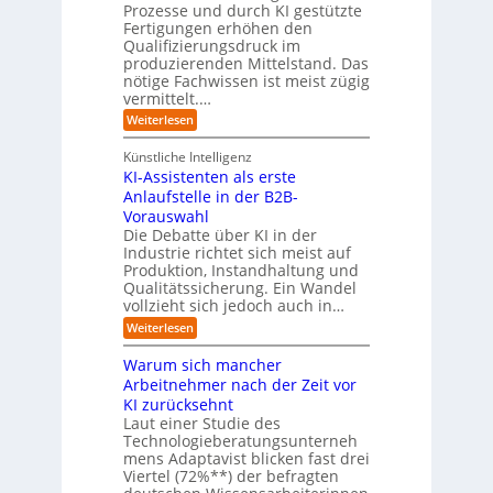
l
a
Prozesse und durch KI gestützte
c
i
r
Fertigungen erhöhen den
h
c
e
Qualifizierungsdruck im
e
h
-
produzierenden Mittelstand. Das
r
e
G
(
nötige Fachwissen ist meist zügig
n
e
u
vermittelt.…
f
n
a
:
Weiterlesen
d
h
L
u
r
e
n
Künstliche Intelligenz
r
b
KI-Assistenten als erste
n
e
Anlaufstelle in der B2B-
e
q
n
Vorauswahl
u
m
e
Die Debatte über KI in der
u
m
Industrie richtet sich meist auf
s
e
Produktion, Instandhaltung und
s
r
Qualitätssicherung. Ein Wandel
a
)
vollzieht sich jedoch auch in…
u
B
c
l
:
Weiterlesen
h
i
K
A
c
I
Warum sich mancher
b
k
-
l
Arbeitnehmer nach der Zeit vor
a
A
ä
u
KI zurücksehnt
s
u
f
s
Laut einer Studie des
f
K
i
Technologieberatungsunterneh
e
I
s
mens Adaptavist blicken fast drei
v
-
t
e
Viertel (72%**) der befragten
A
e
r
g