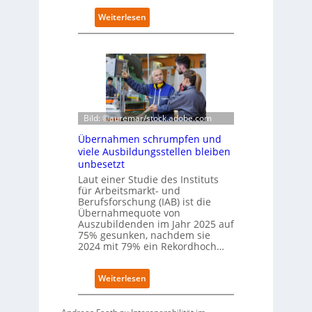
t
k
:
Weiterlesen
o
D
m
e
-
u
D
t
E
s
S
c
I
h
-
e
Bild: ©auremar/stock.adobe.com
I
W
Übernahmen schrumpfen und
n
i
viele Ausbildungsstellen bleiben
d
r
unbesetzt
e
t
x
Laut einer Studie des Instituts
s
a
für Arbeitsmarkt- und
c
Berufsforschung (IAB) ist die
u
h
Übernahmequote von
f
a
Auszubildenden im Jahr 2025 auf
P
f
75% gesunken, nachdem sie
l
t
2024 mit 79% ein Rekordhoch…
a
z
t
e
z
:
Weiterlesen
i
1
Ü
g
7
b
t