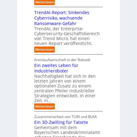
e
e
e
:
Weiterlesen
m
I
g
i
n
v
e
TrendAI-Report: Sinkendes
d
d
o
n
e
Cyberrisiko, wachsende
u
n
ü
r
Ransomware-Gefahr
s
F
b
t
O
TrendAI, der Enterprise-
o
r
e
r
Cybersecurity-Geschäftsbereich
i
r
r
von Trend Micro, hat einen
i
a
m
neuen Report veröffentlicht.
n
e
l
w
i
n
A
:
Weiterlesen
a
I
c
T
t
y
i
r
h
i
Kreislaufwirtschaft in der Robotik
n
e
s
t
e
Ein zweites Leben für
S
n
b
-
r
Industrieroboter
A
d
e
e
u
P
A
Nachhaltigkeit hat sich in den
i
:
I
u
n
letzten Jahren von einem
W
-
r
g
optionalen Zusatz zu einem
i
R
o
zentralen Pfeiler industrieller
e
e
Strategien entwickelt. In einer
p
s
p
Zeit, in…
ä
a
o
u
r
i
:
Weiterlesen
b
t
E
s
e
:
i
c
Zusammenarbeit von TUM und BLKA
r
S
n
h
Ein 3D-Zwilling für Tatorte
e
i
z
D
e
n
Gemeinsam mit dem
w
a
k
n
Bayerischen Landeskriminalamt
e
t
e
i
R