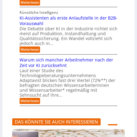
e
e
:
e
Weiterlesen
e
s
l
L
R
r
t
e
l
a
(
Künstliche Intelligenz
r
r
n
u
e
i
KI-Assistenten als erste Anlaufstelle in der B2B-
n
s
n
e
r
Vorauswahl
e
o
d
e
n
n
m
u
Die Debatte über KI in der Industrie richtet sich
r
m
w
n
meist auf Produktion, Instandhaltung und
m
u
a
b
Qualitätssicherung. Ein Wandel vollzieht sich
ö
s
r
e
g
jedoch auch in…
s
e
q
l
a
:
-
Weiterlesen
u
i
u
K
G
e
c
c
I
e
m
Warum sich mancher Arbeitnehmer nach der
h
h
-
f
e
e
Zeit vor KI zurücksehnt
A
A
a
r
n
Laut einer Studie des
b
s
h
)
l
Technologieberatungsunternehmens
s
r
B
ä
i
l
Adaptavist blicken fast drei Viertel (72%**) der
u
s
i
befragten deutschen Wissensarbeiterinnen
f
t
c
und Wissensarbeiter* regelmäßig mit
e
e
k
Sehnsucht auf ihre…
v
n
a
e
t
:
u
Weiterlesen
r
e
W
f
ä
n
a
K
n
a
r
I
d
l
u
-
DAS KÖNNTE SIE AUCH INTERESSIEREN
e
s
m
A
r
e
s
g
n
r
i
e
s
c
n