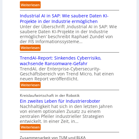
n
t
n
i
:
i
Weiterlesen
d
r
.
g
L
e
u
i
O
t
Industrial AI in SAP: Wie saubere Daten KI-
a
r
s
a
r
M
r
u
Projekte in der Industrie ermöglichen
t
l
g
i
s
n
Unter der Überschrift ‚Industrial AI in SAP: Wie
r
B
w
s
saubere Daten KI-Projekte in der Industrie
h
g
i
u
ä
s
ermöglichen‘ beschreibt Raphael Zundel von
i
s
e
s
c
t
der FIS Informationssysteme…
l
l
a
i
h
r
f
ö
:
Weiterlesen
u
n
s
a
I
t
s
t
e
t
n
u
b
u
TrendAI-Report: Sinkendes Cyberrisiko,
o
s
d
w
e
e
n
wachsende Ransomware-Gefahr
u
m
s
e
n
i
g
TrendAI, der Enterprise-Cybersecurity-
s
a
E
i
g
d
e
Geschäftsbereich von Trend Micro, hat einen
t
t
c
t
r
e
neuen Report veröffentlicht.
e
n
i
o
e
i
g
r
:
Weiterlesen
s
a
s
r
e
T
O
l
i
y
r
n
r
A
Kreislaufwirtschaft in der Robotik
e
s
e
ü
I
i
Ein zweites Leben für Industrieroboter
r
n
t
i
b
e
Nachhaltigkeit hat sich in den letzten Jahren
d
u
e
n
e
n
von einem optionalen Zusatz zu einem
A
n
S
m
r
I
t
zentralen Pfeiler industrieller Strategien
A
g
v
-
n
entwickelt. In einer Zeit, in…
i
P
o
R
i
:
e
:
Weiterlesen
e
n
W
c
r
E
p
F
i
i
h
u
o
Zusammenarbeit von TUM und BLKA
e