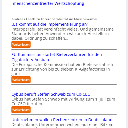
menschenzentrierter Wertschöpfung
Andreas Faath zu Interoperabilität im Maschinenbau
„Es kommt auf die Implementierung an“
Interoperabilität vereinfacht vieles. Und gemeinsame
Standards helfen Anwendern wie auch Herstellern
dabei, Ordnung zu schaffen…
:
Weiterlesen
„
EU-Kommission startet Bieterverfahren für den
E
s
Gigafactory-Ausbau
k
Die Europäische Kommission hat ein Bieterverfahren
zur Errichtung von bis zu sieben KI-Gigafactories in
o
ganz…
m
m
:
Weiterlesen
t
E
a
U
u
Cybus beruft Stefan Schwab zum Co-CEO
-
f
Cybus hat Stefan Schwab mit Wirkung zum 1. Juli zum
K
d
Co-CEO berufen.
o
i
m
:
Weiterlesen
e
m
C
I
i
Unternehmen wollen Rechenzentren in Deutschland
y
m
s
Deutschlands Unternehmen wollen laut einer Bitkom-
b
p
s