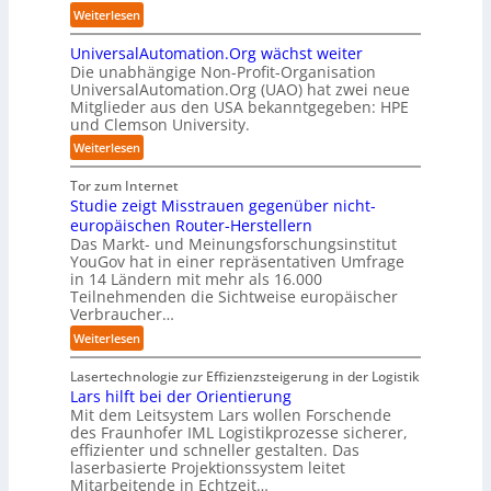
z
p
u
ü
:
Weiterlesen
E
e
u
p
r
S
O
n
n
t
d
UniversalAutomation.Org wächst weiter
o
t
k
b
e
Die unabhängige Non-Profit-Organisation
l
r
t
l
n
UniversalAutomation.Org (UAO) hat zwei neue
i
e
f
i
Mitglieder aus den USA bekanntgegeben: HPE
G
d
n
ü
und Clemson University.
c
i
S
i
r
k
g
y
:
Weiterlesen
n
p
t
a
s
U
D
r
a
f
t
n
Tor zum Internet
e
a
u
a
e
i
Studie zeigt Misstrauen gegenüber nicht-
u
x
f
c
m
v
europäischen Router-Herstellern
t
i
d
t
T
e
Das Markt- und Meinungsforschungsinstitut
s
s
i
o
e
r
YouGov hat in einer repräsentativen Umfrage
c
n
e
r
a
in 14 Ländern mit mehr als 16.000
s
h
a
Z
y
m
Teilnehmenden die Sichtweise europäischer
a
l
h
u
-
t
Verbraucher…
l
a
e
k
A
r
A
n
:
Weiterlesen
A
u
u
i
u
d
S
u
n
s
t
t
t
Lasertechnologie zur Effizienzsteigerung in der Logistik
t
f
b
t
o
u
Lars hilft bei der Orientierung
o
t
a
I
m
d
Mit dem Leitsystem Lars wollen Forschende
m
d
u
n
a
des Fraunhofer IML Logistikprozesse sicherer,
i
a
e
d
t
effizienter und schneller gestalten. Das
e
t
r
u
i
laserbasierte Projektionssystem leitet
z
i
I
s
o
Mitarbeitende in Echtzeit…
e
s