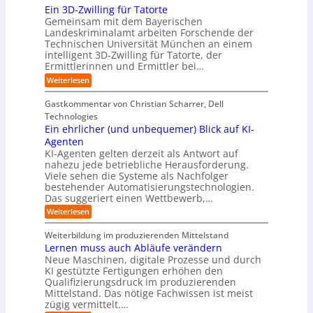
o
n
t
r
n
Ein 3D-Zwilling für Tatorte
s
z
r
t
-
g
a
Gemeinsam mit dem Bayerischen
w
:
m
u
e
Landeskriminalamt arbeiten Forschende der
e
S
w
b
u
i
Technischen Universität München an einem
i
e
a
t
r
n
intelligent 3D-Zwilling für Tatorte, der
r
y
e
k
o
Ermittlerinnen und Ermittler bei…
e
s
s
e
p
D
:
Weiterlesen
L
n
b
a
ä
E
e
d
e
t
i
i
b
e
Gastkommentar von Christian Scharrer, Dell
e
i
n
e
s
s
Technologies
n
3
n
C
c
K
Ein ehrlicher (und unbequemer) Blick auf KI-
D
f
y
h
I
-
ü
Agenten
b
-
e
Z
r
e
KI-Agenten gelten derzeit als Antwort auf
P
w
I
n
r
nahezu jede betriebliche Herausforderung.
r
i
n
R
r
Viele sehen die Systeme als Nachfolger
o
l
d
i
o
j
bestehender Automatisierungstechnologien.
l
u
s
e
u
Das suggeriert einen Wettbewerb,…
i
s
i
k
n
t
t
k
:
Weiterlesen
t
g
r
e
o
E
e
f
i
,
r
i
i
Weiterbildung im produzierenden Mittelstand
ü
e
w
n
-
n
r
Lernen muss auch Abläufe verändern
r
a
e
d
H
T
o
Neue Maschinen, digitale Prozesse und durch
c
h
e
a
e
b
h
KI gestützte Fertigungen erhöhen den
r
r
t
o
r
s
l
Qualifizierungsdruck im produzierenden
I
o
t
e
i
s
Mittelstand. Das nötige Fachwissen ist meist
n
r
e
n
c
t
d
zügig vermittelt.…
t
r
d
h
u