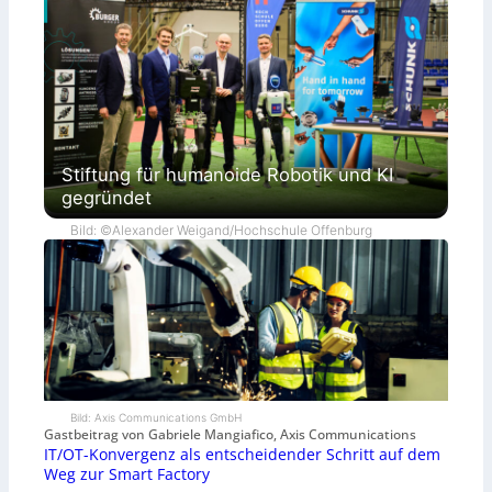
Stiftung für humanoide Robotik und KI
gegründet
Bild: ©Alexander Weigand/Hochschule Offenburg
Bild: Axis Communications GmbH
Gastbeitrag von Gabriele Mangiafico, Axis Communications
IT/OT-Konvergenz als entscheidender Schritt auf dem
Weg zur Smart Factory