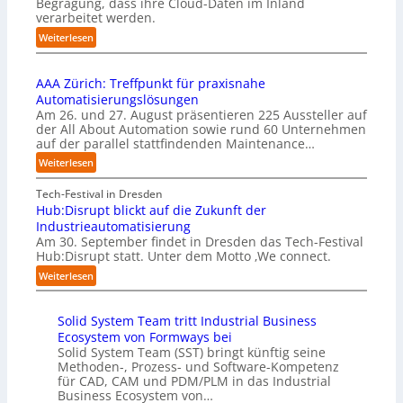
Begragung, dass ihre Cloud-Daten im Inland
u
l
i
verarbeitet werden.
s
e
o
b
:
Weiterlesen
m
n
e
U
e
s
r
n
n
t
u
AAA Zürich: Treffpunkt für praxisnahe
t
t
a
f
Automatisierungslösungen
e
i
r
t
Am 26. und 27. August präsentieren 225 Aussteller auf
r
e
t
S
der All About Automation sowie rund 60 Unternehmen
n
r
e
t
auf der parallel stattfindenden Maintenance…
e
u
t
e
h
:
Weiterlesen
n
B
f
m
A
g
i
a
e
A
Tech-Festival in Dresden
a
e
n
n
A
Hub:Disrupt blickt auf die Zukunft der
n
t
S
w
Z
Industrieautomatisierung
“
e
c
o
ü
Am 30. September findet in Dresden das Tech-Festival
r
h
l
r
Hub:Disrupt statt. Unter dem Motto ‚We connect.
v
w
l
i
:
e
Weiterlesen
a
e
c
H
r
b
n
h
u
f
z
R
:
Solid System Team tritt Industrial Business
b
a
u
e
T
Ecosystem von Formways bei
:
h
m
c
r
Solid System Team (SST) bringt künftig seine
D
r
C
h
e
Methoden-, Prozess- und Software-Kompetenz
i
e
o
e
f
für CAD, CAM und PDM/PLM in das Industrial
s
n
-
n
f
Business Ecosystem von…
r
f
C