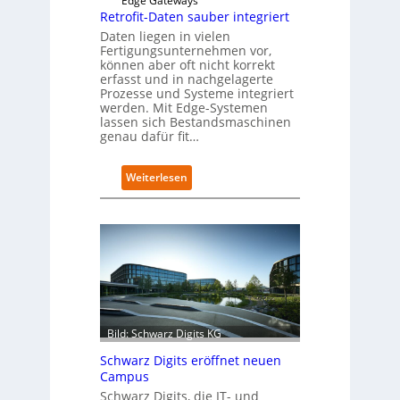
Edge Gateways
Retrofit-Daten sauber integriert
Daten liegen in vielen
Fertigungsunternehmen vor,
können aber oft nicht korrekt
erfasst und in nachgelagerte
Prozesse und Systeme integriert
werden. Mit Edge-Systemen
lassen sich Bestandsmaschinen
genau dafür fit…
:
Weiterlesen
R
e
t
r
o
f
i
t
-
Bild: Schwarz Digits KG
D
a
Schwarz Digits eröffnet neuen
t
Campus
e
Schwarz Digits, die IT- und