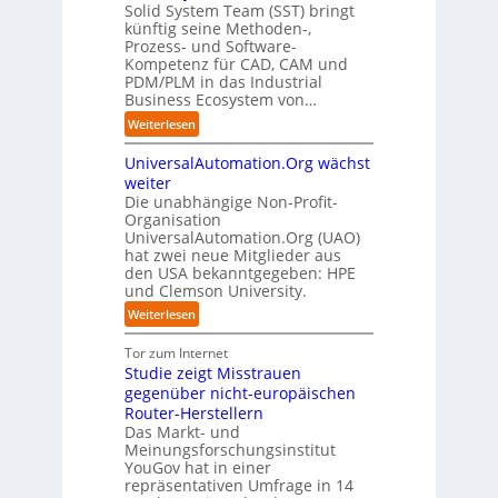
f
n
i
Solid System Team (SST) bringt
d
O
z
f
u
künftig seine Methoden-,
s
e
e
p
n
Prozess- und Software-
r
n
n
u
Kompetenz für CAD, CAM und
b
u
G
t
n
PDM/PLM in das Industrial
p
e
i
r
k
Business Ecosystem von…
t
g
s
e
t
b
:
a
Weiterlesen
e
n
f
l
S
f
t
i
ü
i
UniversalAutomation.Org wächst
o
a
z
n
r
c
l
c
weiter
t
D
p
k
i
t
Die unabhängige Non-Profit-
e
r
t
Organisation
d
o
u
a
a
UniversalAutomation.Org (UAO)
S
r
t
x
hat zwei neue Mitglieder aus
u
y
y
s
i
den USA bekanntgegeben: HPE
f
s
-
c
s
und Clemson University.
d
t
A
h
n
i
e
u
:
Weiterlesen
l
a
e
m
s
U
a
h
Z
T
b
n
Tor zum Internet
n
e
u
e
a
i
Studie zeigt Misstrauen
d
A
k
a
u
v
gegenüber nicht-europäischen
u
u
m
e
Router-Herstellern
t
n
t
r
Das Markt- und
o
f
r
s
Meinungsforschungsinstitut
m
t
i
a
YouGov hat in einer
a
d
t
repräsentativen Umfrage in 14
l
t