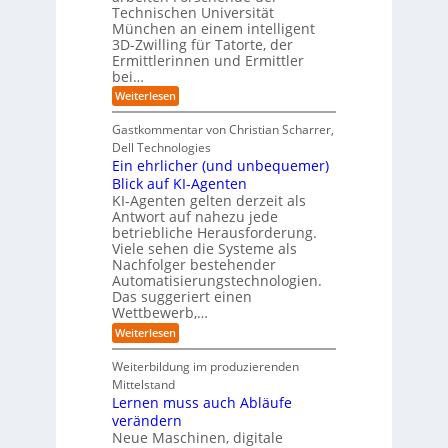
e
n
t
Technischen Universität
o
n
d
e
München an einem intelligent
u
K
e
s
3D-Zwilling für Tatorte, der
I
s
t
L
-
C
Ermittlerinnen und Ermittler
e
e
P
y
bei…
b
r
r
b
e
:
Weiterlesen
-
o
e
n
E
H
j
r
f
i
e
r
Gastkommentar von Christian Scharrer,
e
ü
n
k
i
r
Dell Technologies
r
3
t
s
I
Ein ehrlicher (und unbequemer)
s
D
e
i
n
-
t
Blick auf KI-Agenten
i
k
d
Z
n
e
o
KI-Agenten gelten derzeit als
u
w
d
,
Antwort auf nahezu jede
l
s
i
e
w
t
betriebliche Herausforderung.
l
l
r
a
r
Viele sehen die Systeme als
l
e
I
c
i
Nachfolger bestehender
i
r
n
h
e
n
Automatisierungstechnologien.
d
s
n
r
g
Das suggeriert einen
u
e
o
f
s
n
Wettbewerb,…
b
ü
t
d
o
:
Weiterlesen
r
r
e
t
E
T
i
R
e
i
a
Weiterbildung im produzierenden
e
a
r
n
t
e
n
Mittelstand
e
o
r
s
Lernen muss auch Abläufe
h
r
m
o
r
t
verändern
ö
m
l
e
Neue Maschinen, digitale
g
w
i