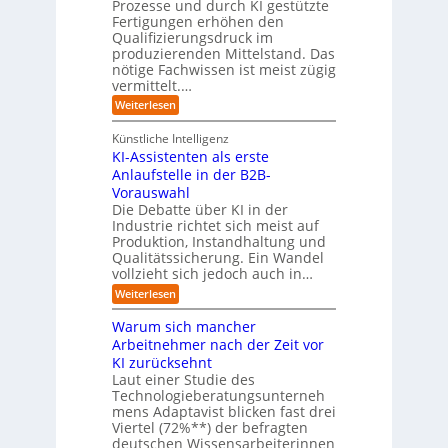
l
a
Prozesse und durch KI gestützte
c
i
r
Fertigungen erhöhen den
h
c
e
Qualifizierungsdruck im
e
h
-
produzierenden Mittelstand. Das
r
e
G
(
nötige Fachwissen ist meist zügig
n
e
u
vermittelt.…
f
n
a
:
Weiterlesen
d
h
L
u
r
e
n
Künstliche Intelligenz
r
b
KI-Assistenten als erste
n
e
Anlaufstelle in der B2B-
e
q
n
Vorauswahl
u
m
e
Die Debatte über KI in der
u
m
Industrie richtet sich meist auf
s
e
Produktion, Instandhaltung und
s
r
Qualitätssicherung. Ein Wandel
a
)
vollzieht sich jedoch auch in…
u
B
c
l
:
Weiterlesen
h
i
K
A
c
I
Warum sich mancher
b
k
-
l
Arbeitnehmer nach der Zeit vor
a
A
ä
u
KI zurücksehnt
s
u
f
s
Laut einer Studie des
f
K
i
Technologieberatungsunterneh
e
I
s
mens Adaptavist blicken fast drei
v
-
t
e
Viertel (72%**) der befragten
A
e
r
deutschen Wissensarbeiterinnen
g
n