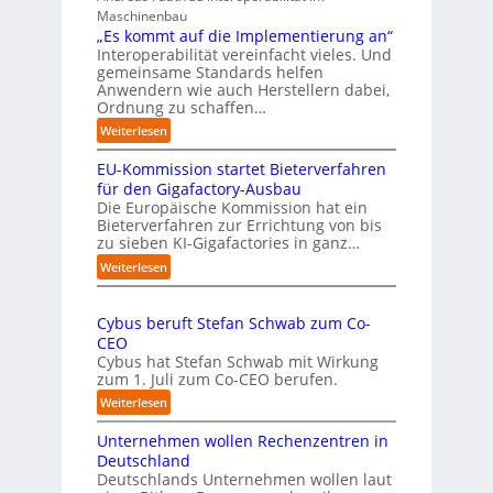
e
h
Maschinenbau
r
r
„Es kommt auf die Implementierung an“
n
o
Interoperabilität vereinfacht vieles. Und
a
b
gemeinsame Standards helfen
h
u
Anwendern wie auch Herstellern dabei,
m
s
Ordnung zu schaffen…
e
t
:
Weiterlesen
n
„
s
EU-Kommission startet Bieterverfahren
E
c
s
für den Gigafactory-Ausbau
h
k
Die Europäische Kommission hat ein
r
Bieterverfahren zur Errichtung von bis
o
u
zu sieben KI-Gigafactories in ganz…
m
m
m
:
Weiterlesen
p
t
E
f
a
U
e
u
Cybus beruft Stefan Schwab zum Co-
-
f
n
CEO
K
d
u
Cybus hat Stefan Schwab mit Wirkung
o
i
n
zum 1. Juli zum Co-CEO berufen.
m
e
d
m
:
Weiterlesen
I
i
v
C
m
s
i
Unternehmen wollen Rechenzentren in
y
p
s
e
b
Deutschland
l
i
l
u
Deutschlands Unternehmen wollen laut
e
o