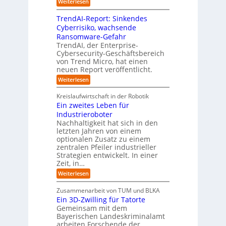
e
:
Weiterlesen
m
I
g
i
n
v
e
TrendAI-Report: Sinkendes
d
d
o
n
e
Cyberrisiko, wachsende
u
n
ü
r
Ransomware-Gefahr
s
F
b
t
O
TrendAI, der Enterprise-
o
r
e
r
Cybersecurity-Geschäftsbereich
i
r
r
von Trend Micro, hat einen
i
a
m
neuen Report veröffentlicht.
n
e
l
w
i
n
A
:
Weiterlesen
a
I
c
T
t
y
i
r
h
i
Kreislaufwirtschaft in der Robotik
n
e
s
t
e
Ein zweites Leben für
S
n
b
-
r
Industrieroboter
A
d
e
e
u
P
A
Nachhaltigkeit hat sich in den
i
:
I
u
n
letzten Jahren von einem
W
-
r
g
optionalen Zusatz zu einem
i
R
o
zentralen Pfeiler industrieller
e
e
Strategien entwickelt. In einer
p
s
p
Zeit, in…
ä
a
o
u
r
i
:
Weiterlesen
b
t
E
s
e
:
i
c
Zusammenarbeit von TUM und BLKA
r
S
n
h
Ein 3D-Zwilling für Tatorte
e
i
z
D
e
n
Gemeinsam mit dem
w
a
k
n
Bayerischen Landeskriminalamt
e
t
e
i
R
arbeiten Forschende der