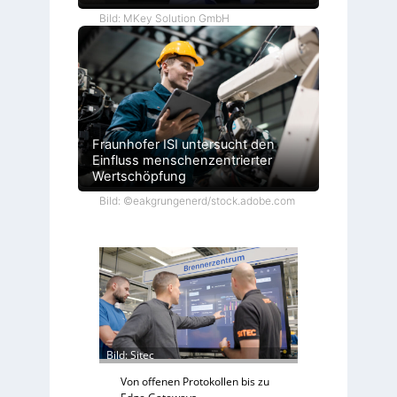
Bild: MKey Solution GmbH
Fraunhofer ISI untersucht den
Einfluss menschenzentrierter
Wertschöpfung
Bild: ©eakgrungenerd/stock.adobe.com
Bild: Sitec
Von offenen Protokollen bis zu