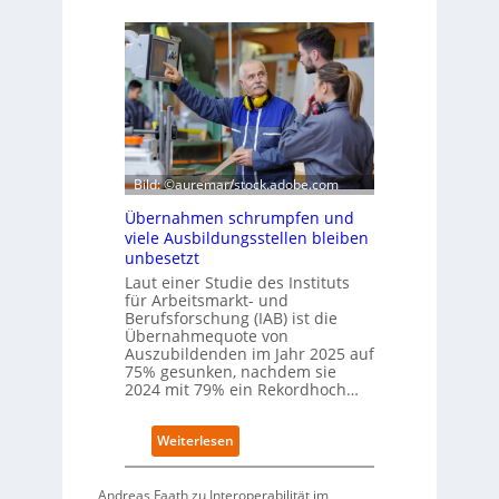
e
E
u
S
t
I
s
-
c
I
h
n
e
d
W
e
i
x
r
Bild: ©auremar/stock.adobe.com
a
t
u
Übernahmen schrumpfen und
s
f
viele Ausbildungsstellen bleiben
c
P
unbesetzt
h
l
Laut einer Studie des Instituts
a
a
für Arbeitsmarkt- und
f
t
Berufsforschung (IAB) ist die
t
z
Übernahmequote von
z
1
Auszubildenden im Jahr 2025 auf
e
7
75% gesunken, nachdem sie
i
2024 mit 79% ein Rekordhoch…
g
t
:
Weiterlesen
s
Ü
i
b
c
Andreas Faath zu Interoperabilität im