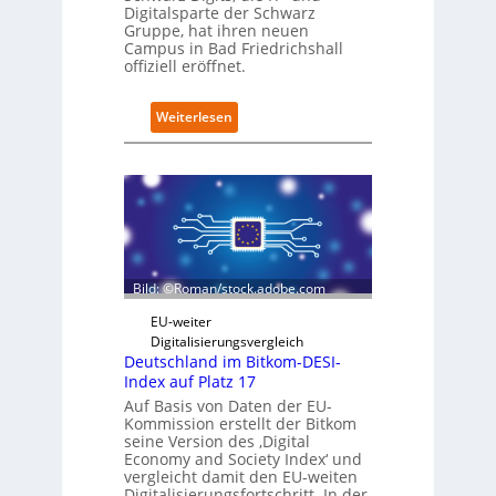
n
Digitalsparte der Schwarz
s
Gruppe, hat ihren neuen
a
Campus in Bad Friedrichshall
u
offiziell eröffnet.
b
e
:
Weiterlesen
r
S
i
c
n
h
t
w
e
a
g
r
r
z
i
D
e
Bild: ©Roman/stock.adobe.com
i
r
g
t
EU-weiter
i
Digitalisierungsvergleich
t
Deutschland im Bitkom-DESI-
s
Index auf Platz 17
e
Auf Basis von Daten der EU-
r
Kommission erstellt der Bitkom
ö
seine Version des ‚Digital
f
Economy and Society Index‘ und
f
vergleicht damit den EU-weiten
Digitalisierungsfortschritt. In der
n