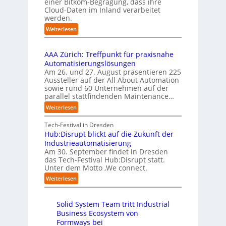
e
einer Bitkom-Begragung, dass ihre
s
m
n
Cloud-Daten im Inland verarbeitet
b
A
e
s
werden.
e
u
n
t
r
s
:
Weiterlesen
t
a
u
U
b
i
r
f
n
i
e
t
t
AAA Zürich: Treffpunkt für praxisnahe
t
l
r
e
S
Automatisierungslösungen
e
d
u
t
t
Am 26. und 27. August präsentieren 225
r
u
n
B
e
Aussteller auf der All About Automation
n
g
n
i
f
sowie rund 60 Unternehmen auf der
e
a
g
e
a
parallel stattfindenden Maintenance…
h
n
s
t
n
m
:
Weiterlesen
“
s
e
S
e
A
r
t
c
n
A
Tech-Festival in Dresden
v
e
h
w
A
Hub:Disrupt blickt auf die Zukunft der
e
l
w
o
Z
Industrieautomatisierung
r
l
a
l
ü
Am 30. September findet in Dresden
f
e
b
l
r
das Tech-Festival Hub:Disrupt statt.
a
z
n
e
Unter dem Motto ‚We connect.
i
h
u
b
n
c
:
Weiterlesen
r
m
l
R
h
H
e
C
e
e
:
u
n
o
c
i
T
Solid System Team tritt Industrial
b
f
-
h
b
r
Business Ecosystem von
:
ü
C
e
e
e
D
Formways bei
r
E
n