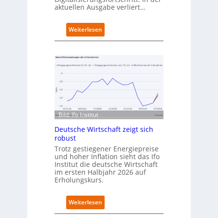
aktuellen Ausgabe verliert…
e
t
n
:
Weiterlesen
e
D
u
e
e
u
n
t
C
s
a
c
m
h
p
l
u
a
s
Bild: Ifo Institut
n
d
Deutsche Wirtschaft zeigt sich
i
robust
m
Trotz gestiegener Energiepreise
B
und hoher Inflation sieht das Ifo
i
Institut die deutsche Wirtschaft
t
im ersten Halbjahr 2026 auf
k
Erholungskurs.
o
m
:
Weiterlesen
-
D
D