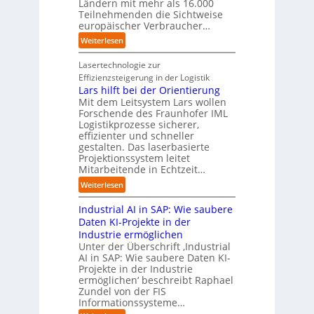
e
t
Ländern mit mehr als 16.000
A
i
r
Teilnehmenden die Sichtweise
I
u
s
europäischer Verbraucher…
I
n
t
i
n
d
o
:
Weiterlesen
e
d
u
m
S
r
u
s
a
t
Lasertechnologie zur
u
s
t
t
u
Effizienzsteigerung in der Logistik
n
t
r
i
d
Lars hilft bei der Orientierung
g
r
i
o
i
Mit dem Leitsystem Lars wollen
s
i
a
n
e
Forschende des Fraunhofer IML
l
e
l
.
Logistikprozesse sicherer,
z
ö
a
B
O
effizienter und schneller
e
s
u
u
r
gestalten. Das laserbasierte
i
u
t
s
Projektionssystem leitet
g
g
n
o
Mitarbeitende in Echtzeit…
i
w
t
g
m
n
ä
M
:
Weiterlesen
e
a
e
c
i
L
n
t
s
h
s
Industrial AI in SAP: Wie saubere
a
i
s
s
s
r
Daten KI-Projekte in der
s
E
t
t
s
Industrie ermöglichen
i
c
w
r
h
Unter der Überschrift ‚Industrial
e
o
e
a
i
AI in SAP: Wie saubere Daten KI-
r
s
i
u
Projekte in der Industrie
l
u
y
t
e
ermöglichen‘ beschreibt Raphael
f
n
s
e
Zundel von der FIS
n
t
g
t
r
Informationssysteme…
g
b
e
e