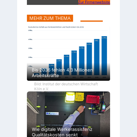
Zur Firmenwebsite
MEHR ZUM THEMA
Bis 2036 fehlen 4,3 Millionen
Arbeitskräfte
Bild: Institut der deutschen Wirtschaft
Köln e.V.
Wie digitale Werkerassistenz
Qualitätskosten senkt