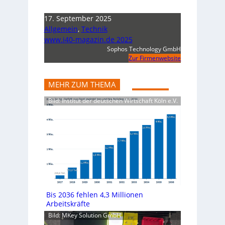
17. September 2025
Allgemein
,
Technik
www.i40-magazin.de 2025
Sophos Technology GmbH
Zur Firmenwebsite
MEHR ZUM THEMA
Bild: Institut der deutschen Wirtschaft Köln e.V.
Bis 2036 fehlen 4,3 Millionen
Arbeitskräfte
Bild: MKey Solution GmbH