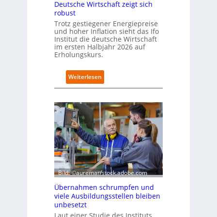
d
Deutsche Wirtschaft zeigt sich
i
robust
m
Trotz gestiegener Energiepreise
B
und hoher Inflation sieht das Ifo
i
Institut die deutsche Wirtschaft
t
im ersten Halbjahr 2026 auf
k
Erholungskurs.
o
m
:
Weiterlesen
-
D
D
e
E
u
S
t
I
s
-
c
I
h
n
e
d
W
e
i
x
r
Bild: ©auremar/stock.adobe.com
a
t
u
Übernahmen schrumpfen und
s
f
viele Ausbildungsstellen bleiben
c
P
unbesetzt
h
l
Laut einer Studie des Instituts
a