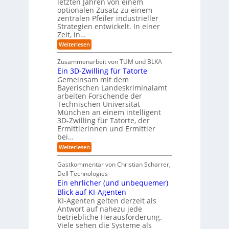
letzten Jahren von einem
W
-
r
g
optionalen Zusatz zu einem
i
R
o
zentralen Pfeiler industrieller
e
e
Strategien entwickelt. In einer
p
s
p
Zeit, in…
ä
a
o
u
r
i
:
Weiterlesen
b
t
E
s
e
:
i
c
Zusammenarbeit von TUM und BLKA
r
S
n
h
Ein 3D-Zwilling für Tatorte
e
i
z
D
e
n
Gemeinsam mit dem
w
a
k
n
Bayerischen Landeskriminalamt
e
t
e
i
R
arbeiten Forschende der
e
n
t
Technischen Universität
o
n
d
e
München an einem intelligent
u
K
e
s
3D-Zwilling für Tatorte, der
I
s
t
L
-
C
Ermittlerinnen und Ermittler
e
e
P
y
bei…
b
r
r
b
e
:
Weiterlesen
-
o
e
n
E
H
j
r
f
i
e
r
Gastkommentar von Christian Scharrer,
e
ü
n
k
i
r
Dell Technologies
r
3
t
s
I
Ein ehrlicher (und unbequemer)
s
D
e
i
n
-
t
Blick auf KI-Agenten
i
k
d
Z
n
e
o
KI-Agenten gelten derzeit als
u
w
d
,
Antwort auf nahezu jede
l
s
i
e
w
t
betriebliche Herausforderung.
l
l
r
a
r
Viele sehen die Systeme als
l
e
I
c