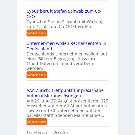
E
f
a
U
e
u
Cybus beruft Stefan Schwab zum Co-
-
f
n
CEO
K
d
u
Cybus hat Stefan Schwab mit Wirkung
o
i
n
zum 1. Juli zum Co-CEO berufen.
m
e
d
m
:
Weiterlesen
I
i
v
C
m
s
i
Unternehmen wollen Rechenzentren in
y
p
s
e
b
Deutschland
l
i
l
u
Deutschlands Unternehmen wollen laut
e
o
e
einer Bitkom-Begragung, dass ihre
s
m
n
Cloud-Daten im Inland verarbeitet
b
A
e
s
werden.
e
u
n
t
r
s
:
Weiterlesen
t
a
u
U
b
i
r
f
n
i
e
t
t
AAA Zürich: Treffpunkt für praxisnahe
t
l
r
e
S
Automatisierungslösungen
e
d
u
t
t
Am 26. und 27. August präsentieren 225
r
u
n
B
e
Aussteller auf der All About Automation
n
g
n
i
f
sowie rund 60 Unternehmen auf der
e
a
g
e
a
parallel stattfindenden Maintenance…
h
n
s
t
n
m
:
Weiterlesen
“
s
e
S
e
A
r
t
c
n
A
Tech-Festival in Dresden
v
e