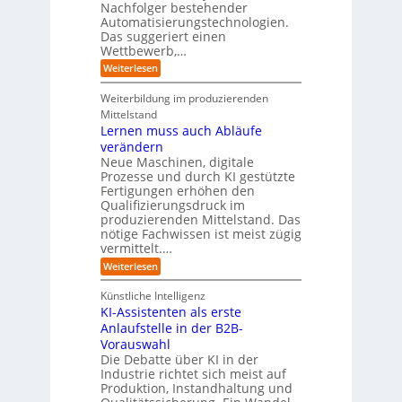
i
Nachfolger bestehender
i
r
n
h
e
n
Automatisierungstechnologien.
d
s
n
r
g
Das suggeriert einen
u
e
o
f
s
n
Wettbewerb,…
b
ü
t
d
o
:
Weiterlesen
r
r
e
t
E
T
i
R
e
i
a
Weiterbildung im produzierenden
e
a
r
n
t
e
n
Mittelstand
e
o
r
s
Lernen muss auch Abläufe
h
r
m
o
r
t
verändern
ö
m
l
e
Neue Maschinen, digitale
g
w
i
l
a
Prozesse und durch KI gestützte
c
i
r
Fertigungen erhöhen den
h
c
e
Qualifizierungsdruck im
e
h
-
produzierenden Mittelstand. Das
r
e
G
(
nötige Fachwissen ist meist zügig
n
e
u
vermittelt.…
f
n
a
:
Weiterlesen
d
h
L
u
r
e
n
Künstliche Intelligenz
r
b
KI-Assistenten als erste
n
e
Anlaufstelle in der B2B-
e
q
n
Vorauswahl
u
m
e
Die Debatte über KI in der
u
m
Industrie richtet sich meist auf
s
e
Produktion, Instandhaltung und
s
r