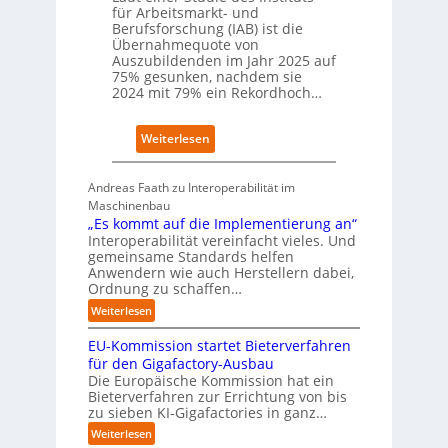
a
für Arbeitsmarkt- und
f
t
Berufsforschung (IAB) ist die
t
z
Übernahmequote von
z
1
Auszubildenden im Jahr 2025 auf
e
7
75% gesunken, nachdem sie
i
2024 mit 79% ein Rekordhoch…
g
t
:
Weiterlesen
s
Ü
i
b
c
Andreas Faath zu Interoperabilität im
e
h
Maschinenbau
r
r
„Es kommt auf die Implementierung an“
n
o
Interoperabilität vereinfacht vieles. Und
a
b
gemeinsame Standards helfen
h
u
Anwendern wie auch Herstellern dabei,
m
s
Ordnung zu schaffen…
e
t
:
Weiterlesen
n
„
s
EU-Kommission startet Bieterverfahren
E
c
s
für den Gigafactory-Ausbau
h
k
Die Europäische Kommission hat ein
r
Bieterverfahren zur Errichtung von bis
o
u
zu sieben KI-Gigafactories in ganz…
m
m
m
:
Weiterlesen
p
t