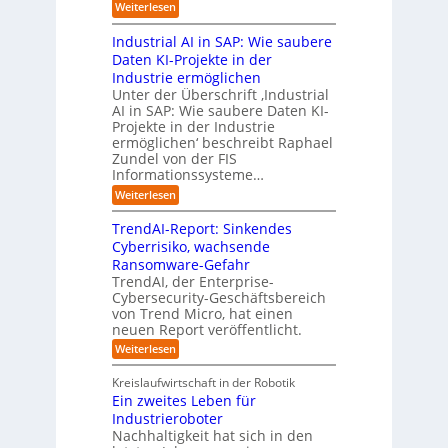
n
ä
M
:
Weiterlesen
e
a
e
c
i
L
n
t
s
h
s
Industrial AI in SAP: Wie saubere
a
i
s
s
s
r
Daten KI-Projekte in der
s
E
t
t
s
Industrie ermöglichen
i
c
w
r
h
Unter der Überschrift ‚Industrial
e
o
e
a
i
AI in SAP: Wie saubere Daten KI-
r
s
i
u
Projekte in der Industrie
l
u
y
t
e
ermöglichen‘ beschreibt Raphael
f
n
s
e
Zundel von der FIS
n
t
g
t
r
Informationssysteme…
g
b
e
e
e
:
Weiterlesen
m
I
g
i
n
v
e
TrendAI-Report: Sinkendes
d
d
o
n
e
Cyberrisiko, wachsende
u
n
ü
r
Ransomware-Gefahr
s
F
b
t
O
TrendAI, der Enterprise-
o
r
e
r
Cybersecurity-Geschäftsbereich
i
r
r
von Trend Micro, hat einen
i
a
m
neuen Report veröffentlicht.
n
e
l
w
i
n
A
:
Weiterlesen
a
I
c
T
t
y
i
r
h
i
Kreislaufwirtschaft in der Robotik
n
e
s
t
e
Ein zweites Leben für
S
n
b
-
r
Industrieroboter
A
d
e
e
u
P
A
Nachhaltigkeit hat sich in den
i
:
I
u
n