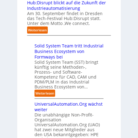
h
w
A
Hub:Disrupt blickt auf die Zukunft der
e
l
w
o
Z
Industrieautomatisierung
r
l
a
l
ü
Am 30. September findet in Dresden
f
e
b
l
r
das Tech-Festival Hub:Disrupt statt.
a
z
n
e
Unter dem Motto ‚We connect.
i
h
u
b
n
c
:
Weiterlesen
r
m
l
R
h
H
e
C
e
e
:
u
n
o
c
i
T
Solid System Team tritt Industrial
b
f
-
h
b
r
Business Ecosystem von
:
ü
C
e
e
e
D
Formways bei
r
E
n
f
n
i
Solid System Team (SST) bringt
d
O
z
f
u
künftig seine Methoden-,
s
e
e
p
n
Prozess- und Software-
r
n
n
u
Kompetenz für CAD, CAM und
b
u
G
t
n
PDM/PLM in das Industrial
p
e
i
r
k
Business Ecosystem von…
t
g
s
e
t
b
:
a
Weiterlesen
e
n
f
l
S
f
t
i
ü
i
UniversalAutomation.Org wächst
o
a
z
n
r
c
l
c
weiter
t
D
p
k
i
t
Die unabhängige Non-Profit-
e
r
t
Organisation
d
o
u
a
a
UniversalAutomation.Org (UAO)
S
r
t
x
hat zwei neue Mitglieder aus
u
y
y
s
i
den USA bekanntgegeben: HPE
f
s
-
c
s