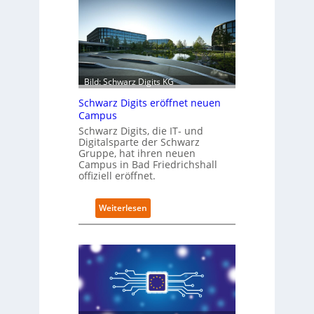
r
o
f
i
t
-
Bild: Schwarz Digits KG
D
a
Schwarz Digits eröffnet neuen
t
Campus
e
Schwarz Digits, die IT- und
n
Digitalsparte der Schwarz
s
Gruppe, hat ihren neuen
a
Campus in Bad Friedrichshall
u
offiziell eröffnet.
b
e
:
Weiterlesen
r
S
i
c
n
h
t
w
e
a
g
r
r
z
i
D
e