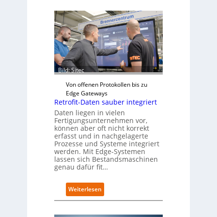
Bild: Sitec
Von offenen Protokollen bis zu
Edge Gateways
Retrofit-Daten sauber integriert
Daten liegen in vielen
Fertigungsunternehmen vor,
können aber oft nicht korrekt
erfasst und in nachgelagerte
Prozesse und Systeme integriert
werden. Mit Edge-Systemen
lassen sich Bestandsmaschinen
genau dafür fit…
:
Weiterlesen
R
e
t