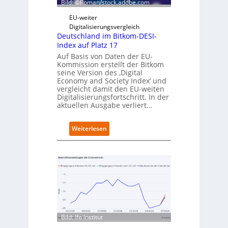
Bild: ©Roman/stock.adobe.com
i
r
g
t
EU-weiter
i
Digitalisierungsvergleich
t
Deutschland im Bitkom-DESI-
s
Index auf Platz 17
e
Auf Basis von Daten der EU-
r
Kommission erstellt der Bitkom
ö
seine Version des ‚Digital
f
Economy and Society Index‘ und
f
vergleicht damit den EU-weiten
Digitalisierungsfortschritt. In der
n
aktuellen Ausgabe verliert…
e
t
n
:
Weiterlesen
e
D
u
e
e
u
n
t
C
s
a
c
m
h
p
l
u
a
s
Bild: Ifo Institut
n