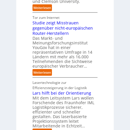
und Clemson University.
d
t
A
h
n
i
e
u
:
Weiterlesen
l
a
e
m
s
U
a
h
Z
T
b
n
Tor zum Internet
n
e
u
e
a
i
Studie zeigt Misstrauen
d
A
k
a
u
v
gegenüber nicht-europäischen
u
u
m
e
Router-Herstellern
t
n
t
r
Das Markt- und
o
f
r
s
Meinungsforschungsinstitut
m
t
i
a
YouGov hat in einer
a
d
t
repräsentativen Umfrage in 14
l
t
e
t
Ländern mit mehr als 16.000
A
i
r
Teilnehmenden die Sichtweise
I
u
s
europäischer Verbraucher…
I
n
t
i
n
d
o
:
Weiterlesen
e
d
u
m
S
r
u
s
a
t
Lasertechnologie zur
u
s
t
t
u
Effizienzsteigerung in der Logistik
n
t
r
i
d
Lars hilft bei der Orientierung
g
r
i
o
i
Mit dem Leitsystem Lars wollen
s
i
a
n
e
Forschende des Fraunhofer IML
l
e
l
.
Logistikprozesse sicherer,
z
ö
a
B
O
effizienter und schneller
e
s
u
u
r
gestalten. Das laserbasierte
i
u
t
s
Projektionssystem leitet
g
g
n
o
Mitarbeitende in Echtzeit…
i
w
t
g
m