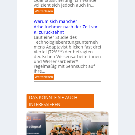
Qualitätssicherung. Ein Wandel
a
)
vollzieht sich jedoch auch in…
u
B
c
l
:
Weiterlesen
h
i
K
A
c
I
Warum sich mancher
b
k
-
l
Arbeitnehmer nach der Zeit vor
a
A
ä
u
KI zurücksehnt
s
u
f
s
Laut einer Studie des
f
K
i
Technologieberatungsunterneh
e
I
s
mens Adaptavist blicken fast drei
v
-
t
e
Viertel (72%**) der befragten
A
e
r
deutschen Wissensarbeiterinnen
g
n
ä
e
und Wissensarbeiter*
t
n
n
regelmäßig mit Sehnsucht auf
e
d
t
n
ihre…
e
e
a
r
:
Weiterlesen
n
l
n
W
s
a
e
r
r
u
s
DAS KÖNNTE SIE AUCH
m
t
s
e
INTERESSIEREN
i
A
c
n
h
l
m
a
a
u
n
f
c
s