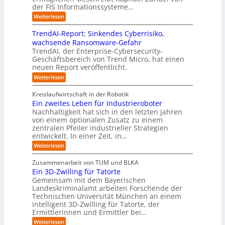
l
t
B
a
w
der FIS Informationssysteme…
s
ö
v
n
u
ä
s
:
Weiterlesen
c
s
o
s
c
I
t
e
u
r
i
h
n
r
M
TrendAI-Report: Sinkendes Cyberrisiko,
n
K
d
n
s
ü
a
wachsende Ransomware-Gefahr
g
u
I
e
n
t
u
TrendAI, der Enterprise-Cybersecurity-
s
e
z
c
s
w
e
Geschäftsbereich von Trend Micro, hat einen
t
h
n
u
s
e
r
n
neuen Report veröffentlicht.
e
r
E
i
i
n
g
:
Weiterlesen
ü
a
c
e
t
e
T
l
c
r
o
e
r
g
A
Kreislaufwirtschaft in der Robotik
w
k
s
e
r
e
I
Ein zweites Leben für Industrieroboter
e
s
n
y
i
n
i
Nachhaltigkeit hat sich in den letzten Jahren
d
e
s
n
t
ü
von einem optionalen Zusatz zu einem
A
h
S
t
e
b
I
zentralen Pfeiler industrieller Strategien
A
n
r
e
-
e
entwickelt. In einer Zeit, in…
P
t
t
R
m
:
r
A
:
Weiterlesen
e
v
W
n
u
E
p
i
o
s
i
i
o
Zusammenarbeit von TUM und BLKA
e
n
s
n
r
c
Ein 3D-Zwilling für Tatorte
s
t
z
F
t
h
a
Gemeinsam mit dem Bayerischen
e
w
:
o
u
t
l
Landeskriminalamt arbeiten Forschende der
e
S
r
b
l
-
i
Technischen Universität München an einem
i
e
m
u
t
e
n
intelligent 3D-Zwilling für Tatorte, der
r
n
w
e
k
u
Ermittlerinnen und Ermittler bei…
e
g
s
a
e
r
D
:
s
Weiterlesen
L
n