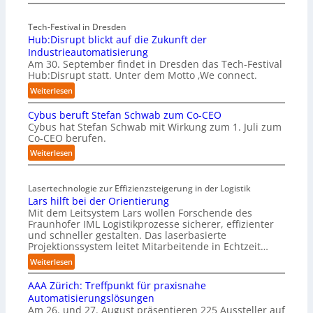
P
h
r
m
Tech-Festival in Dresden
ä
e
Hub:Disrupt blickt auf die Zukunft der
z
n
i
w
Industrieautomatisierung
s
o
Am 30. September findet in Dresden das Tech-Festival
Hub:Disrupt statt. Unter dem Motto ‚We connect.
e
l
2
l
:
Weiterlesen
D
e
H
-
n
Cybus beruft Stefan Schwab zum Co-CEO
u
I
R
Cybus hat Stefan Schwab mit Wirkung zum 1. Juli zum
b
n
e
Co-CEO berufen.
:
s
c
D
:
Weiterlesen
p
h
i
C
e
e
s
y
k
n
r
Lasertechnologie zur Effizienzsteigerung in der Logistik
b
t
z
u
Lars hilft bei der Orientierung
u
i
e
p
Mit dem Leitsystem Lars wollen Forschende des
s
o
n
t
Fraunhofer IML Logistikprozesse sicherer, effizienter
b
n
t
b
und schneller gestalten. Das laserbasierte
e
m
r
l
Projektionssystem leitet Mitarbeitende in Echtzeit…
r
i
e
i
u
:
Weiterlesen
t
n
c
f
L
n
i
k
t
AAA Zürich: Treffpunkt für praxisnahe
a
a
n
t
S
r
Automatisierungslösungen
t
D
a
t
s
Am 26. und 27. August präsentieren 225 Aussteller auf
i
e