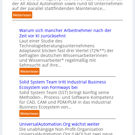
u
e
der All About Automation sowie rund 60 Unternehmen
h
v
u
f
f
auf der parallel stattfindenden Maintenance…
i
e
t
d
a
l
:
r
Weiterlesen
s
i
n
f
A
E
c
e
S
t
A
d
h
Z
c
b
Warum sich mancher Arbeitnehmer nach der
A
g
l
u
h
e
Zeit vor KI zurücksehnt
Z
e
a
k
w
i
Laut einer Studie des
ü
-
n
u
a
d
Technologieberatungsunternehmens
r
I
d
n
b
e
Adaptavist blicken fast drei Viertel (72%**) der
i
n
f
z
r
befragten deutschen Wissensarbeiterinnen
c
t
t
u
O
und Wissensarbeiter* regelmäßig mit
h
e
d
m
Sehnsucht auf ihre…
r
:
l
e
C
i
T
:
l
Weiterlesen
r
o
e
r
W
i
I
-
n
e
Solid System Team tritt Industrial Business
a
g
n
C
t
f
r
e
Ecosystem von Formways bei
d
E
i
f
u
n
Solid System Team (SST) bringt künftig seine
u
O
e
p
Methoden-, Prozess- und Software-Kompetenz
m
z
s
r
für CAD, CAM und PDM/PLM in das Industrial
u
s
t
u
Business Ecosystem von…
n
i
r
n
k
c
:
Weiterlesen
i
g
t
h
S
e
f
m
UniversalAutomation.Org wächst weiter
o
a
ü
a
Die unabhängige Non-Profit-Organisation
l
u
r
n
UniversalAutomation.Org (UAO) hat zwei neue
i
t