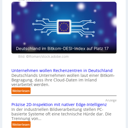
Deutschland im Bitkom-DESI-Index auf Platz 17
Bild: ©Roman/stock.adobe.com
Unternehmen wollen Rechenzentren in Deutschland
Deutschlands Unternehmen wollen laut einer Bitkom-
Begragung, dass ihre Cloud-Daten im Inland
verarbeitet werden.
:
Weiterlesen
U
Anzeige
n
Präzise 2D-Inspektion mit nativer Edge-Intelligenz
t
In der industriellen Bildverarbeitung stellen PC-
e
basierte Systeme oft eine technische Hürde dar. Die
r
Trennung von…
n
:
e
Weiterlesen