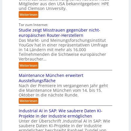
p
c
Mitglieder aus den USA bekanntgegeben: HPE
d
o
r
h
und Clemson University.
S
m
a
e
y
a
:
Weiterlesen
x
r
s
t
U
i
A
t
i
n
Tor zum Internet
s
r
e
s
i
Studie zeigt Misstrauen gegenüber nicht-
n
b
m
i
v
europäischen Router-Herstellern
a
e
T
e
e
Das Markt- und Meinungsforschungsinstitut
h
i
e
r
r
YouGov hat in einer repräsentativen Umfrage
e
t
a
u
in 14 Ländern mit mehr als 16.000
s
A
n
m
Teilnehmenden die Sichtweise europäischer
n
a
u
e
t
Verbraucher…
g
l
t
h
r
A
:
Weiterlesen
o
m
i
u
S
m
e
t
t
Maintenance München erweitert
t
a
r
t
o
u
Ausstellungsfläche
t
n
I
m
d
Nach der Premiere im vergangenen Jahr geht
i
a
n
a
die Maintenance München vom 14. bis 15.
i
s
c
d
t
Oktober in die nächste Runde.
e
i
h
u
i
z
:
Weiterlesen
e
d
s
o
M
e
r
e
t
a
n
i
Industrial AI in SAP: Wie saubere Daten KI-
u
r
i
r
.
g
Projekte in der Industrie ermöglichen
n
n
Z
i
O
t
Unter der Überschrift ‚Industrial AI in SAP: Wie
t
g
e
a
r
M
saubere Daten KI-Projekte in der Industrie
e
s
i
l
g
n
i
ermöglichen‘ beschreibt Raphael Zundel von