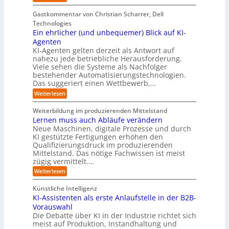
y
a
o
E
f
e
d
s
t
i
l
b
p
e
Gastkommentar von Christian Scharrer, Dell
e
b
n
ä
e
ä
s
Technologies
n
3
c
n
e
C
i
K
Ein ehrlicher (und unbequemer) Blick auf KI-
D
h
f
y
i
I
s
-
e
ü
Agenten
b
-
Z
c
r
e
KI-Agenten gelten derzeit als Antwort auf
P
w
I
h
r
nahezu jede betriebliche Herausforderung.
r
i
n
r
e
Viele sehen die Systeme als Nachfolger
o
l
d
i
n
j
bestehender Automatisierungstechnologien.
l
u
s
e
R
Das suggeriert einen Wettbewerb,…
i
s
i
k
n
o
t
k
:
Weiterlesen
t
g
r
u
o
E
e
f
i
,
i
t
i
Weiterbildung im produzierenden Mittelstand
ü
e
w
n
e
n
r
Lernen muss auch Abläufe verändern
r
a
e
d
r
T
o
Neue Maschinen, digitale Prozesse und durch
c
h
e
a
b
-
h
KI gestützte Fertigungen erhöhen den
r
r
t
o
H
s
l
Qualifizierungsdruck im produzierenden
I
o
t
e
i
e
Mittelstand. Das nötige Fachwissen ist meist
n
r
e
n
c
d
r
zügig vermittelt.…
t
r
d
h
u
e
s
:
e
Weiterlesen
e
s
t
L
R
r
t
e
a
e
(
Künstliche Intelligenz
r
r
n
u
l
i
KI-Assistenten als erste Anlaufstelle in der B2B-
n
s
n
e
l
Vorauswahl
e
o
d
e
e
n
m
u
Die Debatte über KI in der Industrie richtet sich
r
r
m
w
n
meist auf Produktion, Instandhaltung und
m
u
a
b