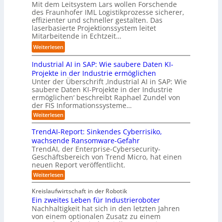
I
m
d
Mit dem Leitsystem Lars wollen Forschende
m
d
u
n
a
des Fraunhofer IML Logistikprozesse sicherer,
i
a
e
d
t
effizienter und schneller gestalten. Das
e
t
r
u
i
laserbasierte Projektionssystem leitet
z
i
I
s
o
Mitarbeitende in Echtzeit…
e
s
n
t
n
i
:
i
Weiterlesen
d
r
.
g
L
e
u
i
O
t
Industrial AI in SAP: Wie saubere Daten KI-
a
r
s
a
r
M
r
u
Projekte in der Industrie ermöglichen
t
l
g
i
s
n
Unter der Überschrift ‚Industrial AI in SAP: Wie
r
B
w
s
saubere Daten KI-Projekte in der Industrie
h
g
i
u
ä
s
ermöglichen‘ beschreibt Raphael Zundel von
i
s
e
s
c
t
der FIS Informationssysteme…
l
l
a
i
h
r
f
ö
:
Weiterlesen
u
n
s
a
I
t
s
t
e
t
n
u
b
u
TrendAI-Report: Sinkendes Cyberrisiko,
o
s
d
w
e
e
n
wachsende Ransomware-Gefahr
u
m
s
e
n
i
g
TrendAI, der Enterprise-Cybersecurity-
s
a
E
i
g
d
e
Geschäftsbereich von Trend Micro, hat einen
t
t
c
t
r
e
neuen Report veröffentlicht.
e
n
i
o
e
i
g
r
:
Weiterlesen
s
a
s
r
e
T
O
l
i
y
r
n
r
A
Kreislaufwirtschaft in der Robotik
e
s
e
ü
I
i
Ein zweites Leben für Industrieroboter
r
n
t
i
b
e
Nachhaltigkeit hat sich in den letzten Jahren
d
u
e
n
e
n
von einem optionalen Zusatz zu einem
A
n
S
m
r