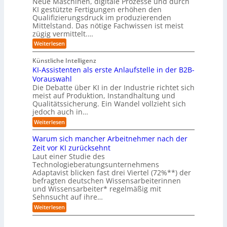
Neue Maschinen, digitale Prozesse und durch
c
h
e
a
e
b
h
KI gestützte Fertigungen erhöhen den
r
r
t
o
r
s
l
Qualifizierungsdruck im produzierenden
I
o
t
e
i
s
Mittelstand. Das nötige Fachwissen ist meist
n
r
e
n
c
t
d
zügig vermittelt.…
t
r
d
h
u
e
e
:
e
Weiterlesen
e
s
l
L
R
r
t
e
l
a
(
Künstliche Intelligenz
r
r
n
u
e
i
KI-Assistenten als erste Anlaufstelle in der B2B-
n
s
n
e
r
Vorauswahl
e
o
d
e
n
n
m
u
Die Debatte über KI in der Industrie richtet sich
r
m
w
n
meist auf Produktion, Instandhaltung und
m
u
a
b
Qualitätssicherung. Ein Wandel vollzieht sich
ö
s
r
e
g
jedoch auch in…
s
e
q
l
a
:
-
Weiterlesen
u
i
u
K
G
e
c
c
I
e
m
Warum sich mancher Arbeitnehmer nach der
h
h
-
f
e
e
Zeit vor KI zurücksehnt
A
A
a
r
n
Laut einer Studie des
b
s
h
)
l
Technologieberatungsunternehmens
s
r
B
ä
i
l
Adaptavist blicken fast drei Viertel (72%**) der
u
s
i
befragten deutschen Wissensarbeiterinnen
f
t
c
und Wissensarbeiter* regelmäßig mit
e
e
k
Sehnsucht auf ihre…
v
n
a
e
t
:
u
Weiterlesen
r
e
W
f
ä
n
a
K