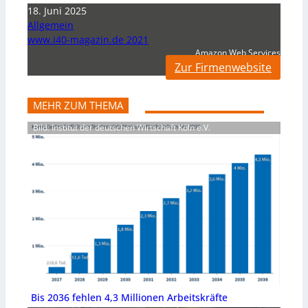
18. Juni 2025
Allgemein
www.i40-magazin.de 2021
Amazon Web Services
Zur Firmenwebsite
MEHR ZUM THEMA
Bild: Institut der deutschen Wirtschaft Köln e.V.
Bis 2036 fehlen 4,3 Millionen Arbeitskräfte