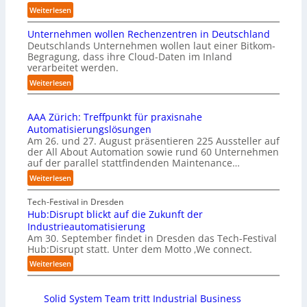
i
m
:
Weiterlesen
e
m
C
I
i
Unternehmen wollen Rechenzentren in Deutschland
y
m
s
Deutschlands Unternehmen wollen laut einer Bitkom-
b
p
s
Begragung, dass ihre Cloud-Daten im Inland
u
l
i
verarbeitet werden.
s
e
o
b
:
Weiterlesen
m
n
e
U
e
s
r
n
n
t
u
AAA Zürich: Treffpunkt für praxisnahe
t
t
a
f
Automatisierungslösungen
e
i
r
t
Am 26. und 27. August präsentieren 225 Aussteller auf
r
e
t
S
der All About Automation sowie rund 60 Unternehmen
n
r
e
t
auf der parallel stattfindenden Maintenance…
e
u
t
e
h
:
Weiterlesen
n
B
f
m
A
g
i
a
e
A
Tech-Festival in Dresden
a
e
n
n
A
Hub:Disrupt blickt auf die Zukunft der
n
t
S
w
Z
Industrieautomatisierung
“
e
c
o
ü
Am 30. September findet in Dresden das Tech-Festival
r
h
l
r
Hub:Disrupt statt. Unter dem Motto ‚We connect.
v
w
l
i
:
e
Weiterlesen
a
e
c
H
r
b
n
h
u
f
z
R
:
Solid System Team tritt Industrial Business
b
a
u
e
T