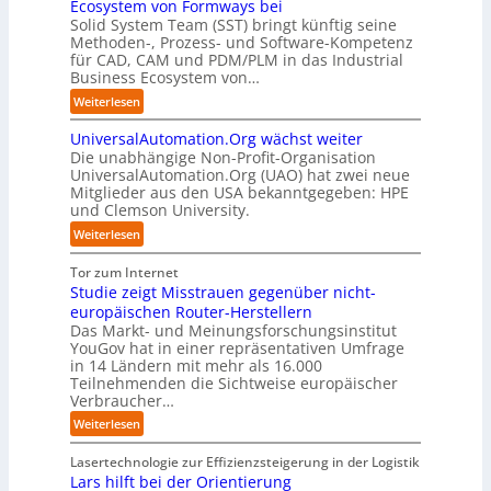
Ecosystem von Formways bei
:
h
m
c
r
Solid System Team (SST) bringt künftig seine
D
r
C
h
e
Methoden-, Prozess- und Software-Kompetenz
i
e
o
e
f
für CAD, CAM und PDM/PLM in das Industrial
s
n
-
n
f
Business Ecosystem von…
r
f
C
z
p
u
ü
:
Weiterlesen
E
e
u
p
r
S
O
n
n
t
d
UniversalAutomation.Org wächst weiter
o
t
k
b
e
Die unabhängige Non-Profit-Organisation
l
r
t
l
n
UniversalAutomation.Org (UAO) hat zwei neue
i
e
f
i
Mitglieder aus den USA bekanntgegeben: HPE
G
d
n
ü
und Clemson University.
c
i
S
i
r
k
g
y
:
Weiterlesen
n
p
t
a
s
U
D
r
a
f
t
n
Tor zum Internet
e
a
u
a
e
i
Studie zeigt Misstrauen gegenüber nicht-
u
x
f
c
m
v
europäischen Router-Herstellern
t
i
d
t
T
e
Das Markt- und Meinungsforschungsinstitut
s
s
i
o
e
r
YouGov hat in einer repräsentativen Umfrage
c
n
e
r
a
in 14 Ländern mit mehr als 16.000
s
h
a
Z
y
m
Teilnehmenden die Sichtweise europäischer
a
l
h
u
-
t
Verbraucher…
l
a
e
k
A
r
A
n
:
Weiterlesen
A
u
u
i
u
d
S
u
n
s
t
t
t
Lasertechnologie zur Effizienzsteigerung in der Logistik
t
f
b
t
o
u
Lars hilft bei der Orientierung
o
t
a