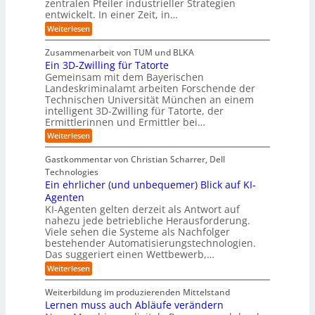
I
t
zentralen Pfeiler industrieller Strategien
A
g
v
-
n
entwickelt. In einer Zeit, in…
i
P
o
R
i
:
e
:
Weiterlesen
e
n
W
c
r
E
p
F
i
i
h
u
o
Zusammenarbeit von TUM und BLKA
e
o
n
t
r
n
Ein 3D-Zwilling für Tatorte
s
z
r
t
-
g
a
Gemeinsam mit dem Bayerischen
w
:
m
u
e
Landeskriminalamt arbeiten Forschende der
e
S
w
b
u
i
Technischen Universität München an einem
i
e
a
t
r
n
intelligent 3D-Zwilling für Tatorte, der
r
y
e
k
o
Ermittlerinnen und Ermittler bei…
e
s
s
e
p
D
:
Weiterlesen
L
n
b
a
ä
E
e
d
e
t
i
i
b
e
Gastkommentar von Christian Scharrer, Dell
e
i
n
e
s
s
Technologies
n
3
n
C
c
K
Ein ehrlicher (und unbequemer) Blick auf KI-
D
f
y
h
I
-
ü
Agenten
b
-
e
Z
r
e
KI-Agenten gelten derzeit als Antwort auf
P
w
I
n
r
nahezu jede betriebliche Herausforderung.
r
i
n
R
r
Viele sehen die Systeme als Nachfolger
o
l
d
i
o
j
bestehender Automatisierungstechnologien.
l
u
s
e
u
Das suggeriert einen Wettbewerb,…
i
s
i
k
n
t
t
k
:
Weiterlesen
t
g
r
e
o
E
e
f
i
,
r
i
i
Weiterbildung im produzierenden Mittelstand
ü
e
w
n
-
n
r
Lernen muss auch Abläufe verändern
r
a
e
d
H
T
o