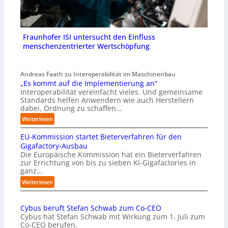
Fraunhofer ISI untersucht den Einfluss
menschenzentrierter Wertschöpfung
Andreas Faath zu Interoperabilität im Maschinenbau
„Es kommt auf die Implementierung an“
Interoperabilität vereinfacht vieles. Und gemeinsame
Standards helfen Anwendern wie auch Herstellern
dabei, Ordnung zu schaffen…
:
Weiterlesen
„
EU-Kommission startet Bieterverfahren für den
E
s
Gigafactory-Ausbau
k
Die Europäische Kommission hat ein Bieterverfahren
zur Errichtung von bis zu sieben KI-Gigafactories in
o
ganz…
m
m
:
Weiterlesen
t
E
a
U
u
Cybus beruft Stefan Schwab zum Co-CEO
-
f
Cybus hat Stefan Schwab mit Wirkung zum 1. Juli zum
K
d
Co-CEO berufen.
o