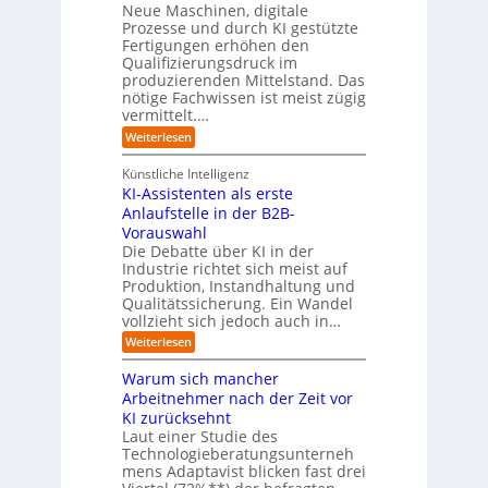
l
e
Neue Maschinen, digitale
g
w
i
l
a
Prozesse und durch KI gestützte
c
i
r
Fertigungen erhöhen den
h
c
e
Qualifizierungsdruck im
e
h
-
produzierenden Mittelstand. Das
r
e
G
(
nötige Fachwissen ist meist zügig
n
e
u
vermittelt.…
f
n
a
:
Weiterlesen
d
h
L
u
r
e
n
Künstliche Intelligenz
r
b
KI-Assistenten als erste
n
e
Anlaufstelle in der B2B-
e
q
n
Vorauswahl
u
m
e
Die Debatte über KI in der
u
m
Industrie richtet sich meist auf
s
e
Produktion, Instandhaltung und
s
r
Qualitätssicherung. Ein Wandel
a
)
vollzieht sich jedoch auch in…
u
B
c
l
:
Weiterlesen
h
i
K
A
c
I
Warum sich mancher
b
k
-
l
Arbeitnehmer nach der Zeit vor
a
A
ä
u
KI zurücksehnt
s
u
f
s
Laut einer Studie des
f
K
i
Technologieberatungsunterneh
e
I
s
mens Adaptavist blicken fast drei
v
-
t
e