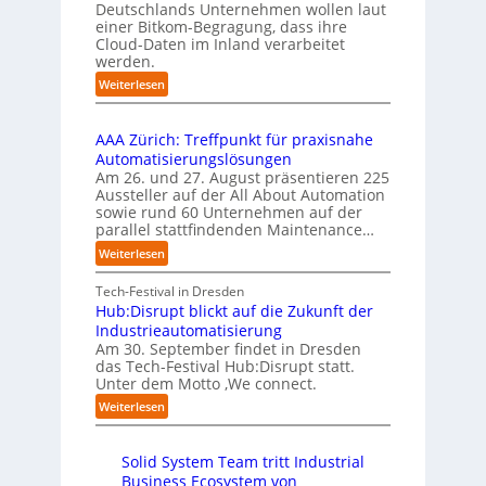
i
l
u
Deutschlands Unternehmen wollen laut
e
o
e
einer Bitkom-Begragung, dass ihre
s
m
n
Cloud-Daten im Inland verarbeitet
b
A
e
s
werden.
e
u
n
t
r
s
:
Weiterlesen
t
a
u
U
b
i
r
f
n
i
e
t
t
AAA Zürich: Treffpunkt für praxisnahe
t
l
r
e
S
Automatisierungslösungen
e
d
u
t
t
Am 26. und 27. August präsentieren 225
r
u
n
B
e
Aussteller auf der All About Automation
n
g
n
i
f
sowie rund 60 Unternehmen auf der
e
a
g
e
a
parallel stattfindenden Maintenance…
h
n
s
t
n
m
:
Weiterlesen
“
s
e
S
e
A
r
t
c
n
A
Tech-Festival in Dresden
v
e
h
w
A
Hub:Disrupt blickt auf die Zukunft der
e
l
w
o
Z
Industrieautomatisierung
r
l
a
l
ü
Am 30. September findet in Dresden
f
e
b
l
r
das Tech-Festival Hub:Disrupt statt.
a
z
n
e
Unter dem Motto ‚We connect.
i
h
u
b
n
c
:
Weiterlesen
r
m
l
R
h
H
e
C
e
e
:
u
n
o
c
i
T
Solid System Team tritt Industrial
b
f
-
h
b
r
Business Ecosystem von
:
ü
C