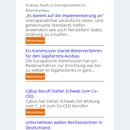
b
c
Andreas Faath zu Interoperabilität im
e
h
Maschinenbau
r
r
„Es kommt auf die Implementierung an“
n
o
Interoperabilität vereinfacht vieles. Und
a
b
gemeinsame Standards helfen
h
u
Anwendern wie auch Herstellern dabei,
m
s
Ordnung zu schaffen…
e
t
:
Weiterlesen
n
„
s
EU-Kommission startet Bieterverfahren
E
c
s
für den Gigafactory-Ausbau
h
k
Die Europäische Kommission hat ein
r
Bieterverfahren zur Errichtung von bis
o
u
zu sieben KI-Gigafactories in ganz…
m
m
m
:
Weiterlesen
p
t
E
f
a
U
e
u
Cybus beruft Stefan Schwab zum Co-
-
f
n
CEO
K
d
u
Cybus hat Stefan Schwab mit Wirkung
o
i
n
zum 1. Juli zum Co-CEO berufen.
m
e
d
m
:
Weiterlesen
I
i
v
C
m
s
i
Unternehmen wollen Rechenzentren in
y
p
s
e
b
Deutschland
l