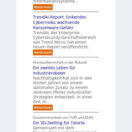
t
r
Informationssysteme…
g
b
e
e
e
:
Weiterlesen
m
I
g
i
n
v
e
TrendAI-Report: Sinkendes
d
d
o
n
e
Cyberrisiko, wachsende
u
n
ü
r
Ransomware-Gefahr
s
F
b
t
O
TrendAI, der Enterprise-
o
r
e
r
Cybersecurity-Geschäftsbereich
i
r
r
von Trend Micro, hat einen
i
a
m
neuen Report veröffentlicht.
n
e
l
w
i
n
A
:
Weiterlesen
a
I
c
T
t
y
i
r
h
i
Kreislaufwirtschaft in der Robotik
n
e
s
t
e
Ein zweites Leben für
S
n
b
-
r
Industrieroboter
A
d
e
e
u
P
A
Nachhaltigkeit hat sich in den
i
:
I
u
n
letzten Jahren von einem
W
-
r
g
optionalen Zusatz zu einem
i
R
o
zentralen Pfeiler industrieller
e
e
Strategien entwickelt. In einer
p
s
p
Zeit, in…
ä
a
o
u
r
i
:
Weiterlesen
b
t
E
s
e
:
i
c
Zusammenarbeit von TUM und BLKA
r
S
n
h
Ein 3D-Zwilling für Tatorte
e
i
z
D
e
n
Gemeinsam mit dem
w
a
k
n
e