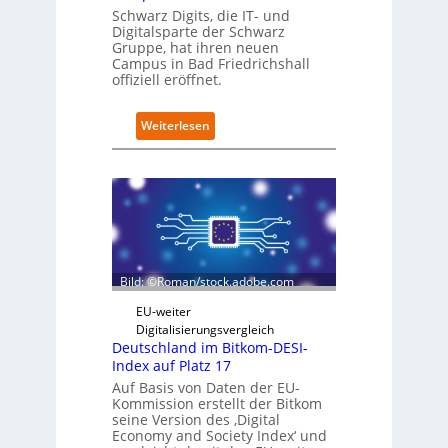
e
Schwarz Digits, die IT- und
n
Digitalsparte der Schwarz
s
Gruppe, hat ihren neuen
a
Campus in Bad Friedrichshall
u
offiziell eröffnet.
b
e
:
Weiterlesen
r
S
i
c
n
h
t
w
e
a
g
r
r
z
i
D
e
Bild: ©Roman/stock.adobe.com
i
r
g
t
EU-weiter
i
Digitalisierungsvergleich
t
Deutschland im Bitkom-DESI-
s
Index auf Platz 17
e
Auf Basis von Daten der EU-
r
Kommission erstellt der Bitkom
ö
seine Version des ‚Digital
f
Economy and Society Index‘ und