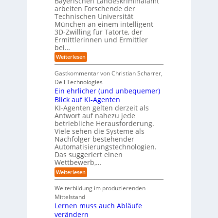
Bayerischen Landeskriminalamt
t
e
i
R
arbeiten Forschende der
e
n
t
Technischen Universität
o
n
d
e
München an einem intelligent
u
K
e
s
3D-Zwilling für Tatorte, der
I
s
t
L
-
C
Ermittlerinnen und Ermittler
e
e
P
y
bei…
b
r
r
b
e
:
Weiterlesen
-
o
e
n
E
H
j
r
f
i
e
r
Gastkommentar von Christian Scharrer,
e
ü
n
k
i
r
Dell Technologies
r
3
t
s
I
Ein ehrlicher (und unbequemer)
s
D
e
i
n
-
t
Blick auf KI-Agenten
i
k
d
Z
n
e
o
KI-Agenten gelten derzeit als
u
w
d
,
Antwort auf nahezu jede
l
s
i
e
w
t
betriebliche Herausforderung.
l
l
r
a
r
Viele sehen die Systeme als
l
e
I
c
i
Nachfolger bestehender
i
r
n
h
e
n
Automatisierungstechnologien.
d
s
n
r
g
Das suggeriert einen
u
e
o
f
s
n
Wettbewerb,…
b
ü
t
d
o
:
Weiterlesen
r
r
e
t
E
T
i
R
e
i
a
Weiterbildung im produzierenden
e
a
r
n
t
e
n
Mittelstand
e
o
r
s
Lernen muss auch Abläufe
h
r
m
o
r
t
verändern
ö
m