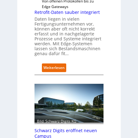
Von offenen Protokollen bis zu
Edge Gateways
Retrofit-Daten sauber integriert
Daten liegen in vielen
Fertigungsunternehmen vor,
können aber oft nicht korrekt
erfasst und in nachgelagerte
Prozesse und Systeme integriert
werden. Mit Edge-Systemen
lassen sich Bestandsmaschinen
genau dafür fit…
:
Weiterlesen
R
e
t
r
o
f
i
t
-
Bild: Schwarz Digits KG
D
a
Schwarz Digits eröffnet neuen
t
Campus