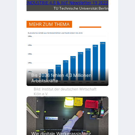
INDUSTRIE 4.0 & IIoT Newsletter 19 2022
TU Technische Universität Berlin
MEHR ZUM THEMA
Bis 2036 fehlen 4,3 Millionen
Arbeitskräfte
Bild: Institut der deutschen Wirtschaft
Köln e.V.
Wie digitale Werkerassistenz