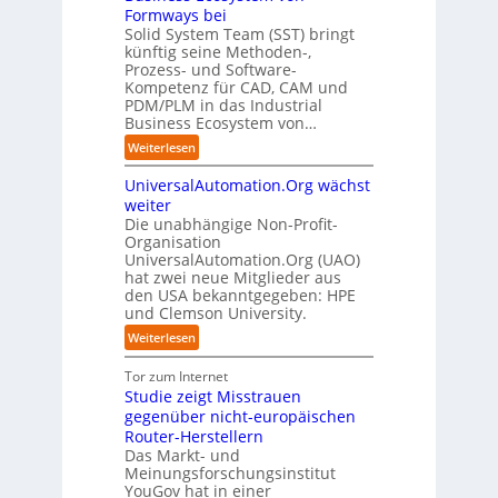
e
e
e
D
Formways bei
r
E
n
f
n
i
Solid System Team (SST) bringt
d
O
z
f
u
künftig seine Methoden-,
s
e
e
p
n
Prozess- und Software-
r
n
n
u
Kompetenz für CAD, CAM und
b
u
G
t
n
PDM/PLM in das Industrial
p
e
i
r
k
Business Ecosystem von…
t
g
s
e
t
b
:
a
Weiterlesen
e
n
f
l
S
f
t
i
ü
i
UniversalAutomation.Org wächst
o
a
z
n
r
c
l
c
weiter
t
D
p
k
i
t
Die unabhängige Non-Profit-
e
r
t
Organisation
d
o
u
a
a
UniversalAutomation.Org (UAO)
S
r
t
x
hat zwei neue Mitglieder aus
u
y
y
s
i
den USA bekanntgegeben: HPE
f
s
-
c
s
und Clemson University.
d
t
A
h
n
i
e
u
:
Weiterlesen
l
a
e
m
s
U
a
h
Z
T
b
n
Tor zum Internet
n
e
u
e
a
i
Studie zeigt Misstrauen
d
A
k
a
u
v
gegenüber nicht-europäischen
u
u
m
e
Router-Herstellern
t
n
t
r
Das Markt- und
o
f
r
s
Meinungsforschungsinstitut
m
t
i
a
YouGov hat in einer
a