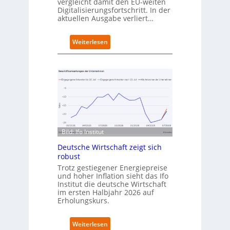
f
vergleicht damit den EU-weiten
Digitalisierungsfortschritt. In der
n
aktuellen Ausgabe verliert…
e
t
n
:
Weiterlesen
e
D
u
e
e
u
n
t
C
s
a
c
m
h
p
l
u
a
s
Bild: Ifo Institut
n
d
Deutsche Wirtschaft zeigt sich
i
robust
m
Trotz gestiegener Energiepreise
B
und hoher Inflation sieht das Ifo
i
Institut die deutsche Wirtschaft
t
im ersten Halbjahr 2026 auf
k
Erholungskurs.
o
m
:
Weiterlesen
-