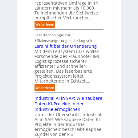
d
t
repräsentativen Umfrage in 14
l
t
e
t
Ländern mit mehr als 16.000
A
i
r
Teilnehmenden die Sichtweise
I
u
s
europäischer Verbraucher…
I
n
t
i
n
d
o
:
Weiterlesen
e
d
u
m
S
r
u
s
a
t
Lasertechnologie zur
u
s
t
t
u
Effizienzsteigerung in der Logistik
n
t
r
i
d
Lars hilft bei der Orientierung
g
r
i
o
i
Mit dem Leitsystem Lars wollen
s
i
a
n
e
Forschende des Fraunhofer IML
l
e
l
.
Logistikprozesse sicherer,
z
ö
a
B
O
effizienter und schneller
e
s
u
u
r
gestalten. Das laserbasierte
i
u
t
s
Projektionssystem leitet
g
g
n
o
Mitarbeitende in Echtzeit…
i
w
t
g
m
n
ä
M
:
Weiterlesen
e
a
e
c
i
L
n
t
s
h
s
Industrial AI in SAP: Wie saubere
a
i
s
s
s
r
Daten KI-Projekte in der
s
E
t
t
s
Industrie ermöglichen
i
c
w
r
h
Unter der Überschrift ‚Industrial
e
o
e
a
i
AI in SAP: Wie saubere Daten KI-
r
s
i
u
Projekte in der Industrie
l
u
y
t
e
ermöglichen‘ beschreibt Raphael
f
n
s
e
Zundel von der FIS
n
t
g