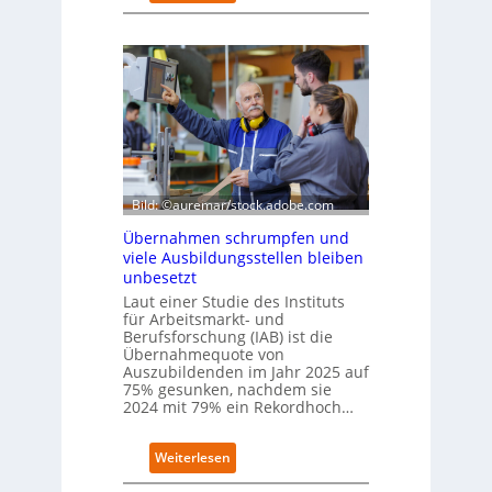
D
D
e
E
u
S
t
I
s
-
c
I
h
n
e
d
W
e
i
x
r
Bild: ©auremar/stock.adobe.com
a
t
u
Übernahmen schrumpfen und
s
f
viele Ausbildungsstellen bleiben
c
P
unbesetzt
h
l
Laut einer Studie des Instituts
a
a
für Arbeitsmarkt- und
f
t
Berufsforschung (IAB) ist die
t
z
Übernahmequote von
z
1
Auszubildenden im Jahr 2025 auf
e
7
75% gesunken, nachdem sie
i
2024 mit 79% ein Rekordhoch…
g
t
:
Weiterlesen
s
Ü
i