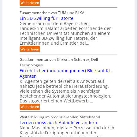
i
:
e
:
Weiterlesen
e
n
W
c
r
E
p
F
i
i
h
u
o
Zusammenarbeit von TUM und BLKA
e
o
n
t
r
n
Ein 3D-Zwilling für Tatorte
s
z
r
t
-
g
a
Gemeinsam mit dem Bayerischen
w
:
m
u
e
Landeskriminalamt arbeiten Forschende der
e
S
w
b
u
i
Technischen Universität München an einem
i
e
a
t
r
n
intelligent 3D-Zwilling für Tatorte, der
r
y
e
k
o
Ermittlerinnen und Ermittler bei…
e
s
s
e
p
D
:
Weiterlesen
L
n
b
a
ä
E
e
d
e
t
i
i
b
e
Gastkommentar von Christian Scharrer, Dell
e
i
n
e
s
s
Technologies
n
3
n
C
c
K
Ein ehrlicher (und unbequemer) Blick auf KI-
D
f
y
h
I
-
ü
Agenten
b
-
e
Z
r
e
KI-Agenten gelten derzeit als Antwort auf
P
w
I
n
r
nahezu jede betriebliche Herausforderung.
r
i
n
R
r
Viele sehen die Systeme als Nachfolger
o
l
d
i
o
j
bestehender Automatisierungstechnologien.
l
u
s
e
u
Das suggeriert einen Wettbewerb,…
i
s
i
k
n
t
t
k
:
Weiterlesen
t
g
r
e
o
E
e
f
i
,
r
i
i
Weiterbildung im produzierenden Mittelstand
ü
e
w
n
-
n
r
Lernen muss auch Abläufe verändern
r
a
e
d
H
T
o
Neue Maschinen, digitale Prozesse und durch
c
h
e
a
e
b
h
KI gestützte Fertigungen erhöhen den
r
r
t
o
r
s
l