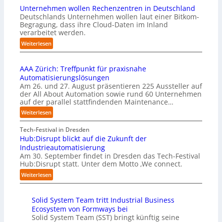
I
i
Unternehmen wollen Rechenzentren in Deutschland
y
m
s
Deutschlands Unternehmen wollen laut einer Bitkom-
b
p
s
Begragung, dass ihre Cloud-Daten im Inland
u
l
i
verarbeitet werden.
s
e
o
b
:
Weiterlesen
m
n
e
U
e
s
r
n
n
t
u
AAA Zürich: Treffpunkt für praxisnahe
t
t
a
f
Automatisierungslösungen
e
i
r
t
Am 26. und 27. August präsentieren 225 Aussteller auf
r
e
t
S
der All About Automation sowie rund 60 Unternehmen
n
r
e
t
auf der parallel stattfindenden Maintenance…
e
u
t
e
h
:
Weiterlesen
n
B
f
m
A
g
i
a
e
A
Tech-Festival in Dresden
a
e
n
n
A
Hub:Disrupt blickt auf die Zukunft der
n
t
S
w
Z
Industrieautomatisierung
“
e
c
o
ü
Am 30. September findet in Dresden das Tech-Festival
r
h
l
r
Hub:Disrupt statt. Unter dem Motto ‚We connect.
v
w
l
i
:
e
Weiterlesen
a
e
c
H
r
b
n
h
u
f
z
R
:
Solid System Team tritt Industrial Business
b
a
u
e
T
Ecosystem von Formways bei
:
h
m
c
r
Solid System Team (SST) bringt künftig seine
D
r
C
h
e