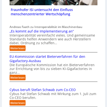
Fraunhofer ISI untersucht den Einfluss
menschenzentrierter Wertschöpfung
Andreas Faath zu Interoperabilität im Maschinenbau
„Es kommt auf die Implementierung an“
Interoperabilität vereinfacht vieles. Und gemeinsame
Standards helfen Anwendern wie auch Herstellern
dabei, Ordnung zu schaffen…
:
Weiterlesen
„
EU-Kommission startet Bieterverfahren für den
E
s
Gigafactory-Ausbau
k
Die Europäische Kommission hat ein Bieterverfahren
zur Errichtung von bis zu sieben KI-Gigafactories in
o
ganz…
m
m
:
Weiterlesen
t
E
a
U
u
Cybus beruft Stefan Schwab zum Co-CEO
-
f
Cybus hat Stefan Schwab mit Wirkung zum 1. Juli zum
K
d
Co-CEO berufen.
o
i
m
:
Weiterlesen
e
m
C