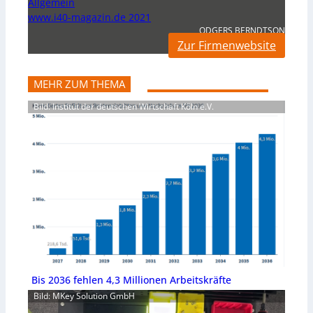
Allgemein
www.i40-magazin.de 2021
ODGERS BERNDTSON
Zur Firmenwebsite
MEHR ZUM THEMA
Bild: Institut der deutschen Wirtschaft Köln e.V.
Bis 2036 fehlen 4,3 Millionen Arbeitskräfte
Bild: MKey Solution GmbH