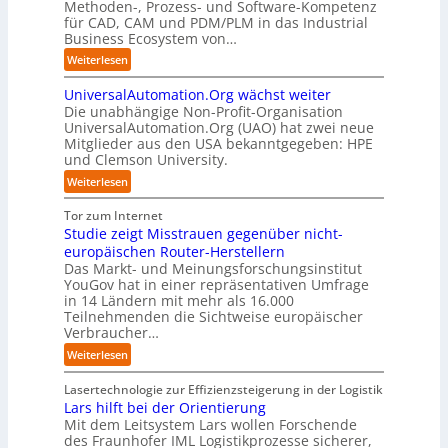
Methoden-, Prozess- und Software-Kompetenz
i
e
o
e
f
für CAD, CAM und PDM/PLM in das Industrial
s
n
-
n
f
Business Ecosystem von…
r
f
C
z
p
u
ü
:
Weiterlesen
E
e
u
p
r
S
O
n
n
t
d
UniversalAutomation.Org wächst weiter
o
t
k
b
e
Die unabhängige Non-Profit-Organisation
l
r
t
l
n
UniversalAutomation.Org (UAO) hat zwei neue
i
e
f
i
Mitglieder aus den USA bekanntgegeben: HPE
G
d
n
ü
und Clemson University.
c
i
S
i
r
k
g
y
:
Weiterlesen
n
p
t
a
s
U
D
r
a
f
t
n
Tor zum Internet
e
a
u
a
e
i
Studie zeigt Misstrauen gegenüber nicht-
u
x
f
c
m
v
europäischen Router-Herstellern
t
i
d
t
T
e
Das Markt- und Meinungsforschungsinstitut
s
s
i
o
e
r
YouGov hat in einer repräsentativen Umfrage
c
n
e
r
a
in 14 Ländern mit mehr als 16.000
s
h
a
Z
y
m
Teilnehmenden die Sichtweise europäischer
a
l
h
u
-
t
Verbraucher…
l
a
e
k
A
r
A
n
:
Weiterlesen
A
u
u
i
u
d
S
u
n
s
t
t
t
Lasertechnologie zur Effizienzsteigerung in der Logistik
t
f
b
t
o
u
Lars hilft bei der Orientierung
o
t
a
I
m
d
Mit dem Leitsystem Lars wollen Forschende
m
d
u
n
a
des Fraunhofer IML Logistikprozesse sicherer,
i
a
e