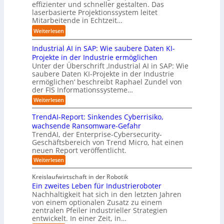
d
t
effizienter und schneller gestalten. Das
e
t
r
u
i
laserbasierte Projektionssystem leitet
z
i
I
s
o
Mitarbeitende in Echtzeit…
e
s
n
t
n
i
:
i
Weiterlesen
d
r
.
g
L
e
u
i
O
t
Industrial AI in SAP: Wie saubere Daten KI-
a
r
s
a
r
M
r
u
Projekte in der Industrie ermöglichen
t
l
g
i
s
n
Unter der Überschrift ‚Industrial AI in SAP: Wie
r
B
w
s
saubere Daten KI-Projekte in der Industrie
h
g
i
u
ä
s
ermöglichen‘ beschreibt Raphael Zundel von
i
s
e
s
c
t
der FIS Informationssysteme…
l
l
a
i
h
r
f
ö
:
Weiterlesen
u
n
s
a
I
t
s
t
e
t
n
u
b
u
TrendAI-Report: Sinkendes Cyberrisiko,
o
s
d
w
e
e
n
wachsende Ransomware-Gefahr
u
m
s
e
n
i
g
TrendAI, der Enterprise-Cybersecurity-
s
a
E
i
g
d
e
Geschäftsbereich von Trend Micro, hat einen
t
t
c
t
r
e
neuen Report veröffentlicht.
e
n
i
o
e
i
g
r
:
Weiterlesen
s
a
s
r
e
T
O
l
i
y
r
n
r
A
Kreislaufwirtschaft in der Robotik
e
s
e
ü
I
i
Ein zweites Leben für Industrieroboter
r
n
t
i
b
e
Nachhaltigkeit hat sich in den letzten Jahren
d
u
e
n
e
n
von einem optionalen Zusatz zu einem
A
n
S
m
r
I
t
zentralen Pfeiler industrieller Strategien
A
g
v
-
n
entwickelt. In einer Zeit, in…
i
P
o
R