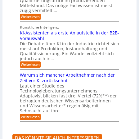
Qualifizierungsdruck im produzierenden
I
o
t
e
i
s
Mittelstand. Das nötige Fachwissen ist meist
n
r
e
n
c
t
d
zügig vermittelt.…
t
r
d
h
u
e
e
:
e
Weiterlesen
e
s
l
L
R
r
t
e
l
a
(
Künstliche Intelligenz
r
r
n
u
e
i
KI-Assistenten als erste Anlaufstelle in der B2B-
n
s
n
e
r
Vorauswahl
e
o
d
e
n
n
m
u
Die Debatte über KI in der Industrie richtet sich
r
m
w
n
meist auf Produktion, Instandhaltung und
m
u
a
b
Qualitätssicherung. Ein Wandel vollzieht sich
ö
s
r
e
g
jedoch auch in…
s
e
q
l
a
:
-
Weiterlesen
u
i
u
K
G
e
c
c
I
e
m
Warum sich mancher Arbeitnehmer nach der
h
h
-
f
e
e
Zeit vor KI zurücksehnt
A
A
a
r
n
Laut einer Studie des
b
s
h
)
l
Technologieberatungsunternehmens
s
r
B
ä
i
l
Adaptavist blicken fast drei Viertel (72%**) der
u
s
i
befragten deutschen Wissensarbeiterinnen
f
t
c
und Wissensarbeiter* regelmäßig mit
e
e
k
Sehnsucht auf ihre…
v
n
a
e
t
:
u
Weiterlesen
r
e
W
f
ä
n
a
K
n
a
r
I
d
l
u
-
DAS KÖNNTE SIE AUCH INTERESSIEREN
e
s
m
A