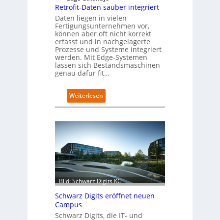
Retrofit-Daten sauber integriert
Daten liegen in vielen
Fertigungsunternehmen vor,
können aber oft nicht korrekt
erfasst und in nachgelagerte
Prozesse und Systeme integriert
werden. Mit Edge-Systemen
lassen sich Bestandsmaschinen
genau dafür fit…
:
Weiterlesen
R
e
t
r
o
f
i
t
-
Bild: Schwarz Digits KG
D
a
Schwarz Digits eröffnet neuen
t
Campus
e
Schwarz Digits, die IT- und
n