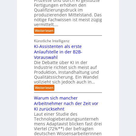
Prozesse und durch KI gestützte
c
i
r
Fertigungen erhöhen den
h
c
e
Qualifizierungsdruck im
e
h
-
produzierenden Mittelstand. Das
r
e
G
(
nötige Fachwissen ist meist zügig
n
e
u
vermittelt.…
f
n
a
:
Weiterlesen
d
h
L
u
r
e
n
Künstliche Intelligenz
r
b
KI-Assistenten als erste
n
e
Anlaufstelle in der B2B-
e
q
n
Vorauswahl
u
m
e
Die Debatte über KI in der
u
m
Industrie richtet sich meist auf
s
e
Produktion, Instandhaltung und
s
r
Qualitätssicherung. Ein Wandel
a
)
vollzieht sich jedoch auch in…
u
B
c
l
:
Weiterlesen
h
i
K
A
c
I
Warum sich mancher
b
k
-
l
Arbeitnehmer nach der Zeit vor
a
A
ä
u
KI zurücksehnt
s
u
f
s
Laut einer Studie des
f
K
i
Technologieberatungsunterneh
e
I
s
mens Adaptavist blicken fast drei
v
-
t
e
Viertel (72%**) der befragten
A
e
r
deutschen Wissensarbeiterinnen
g
n