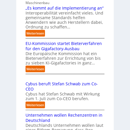
h
Maschinenbau
r
r
„Es kommt auf die Implementierung an“
n
o
Interoperabilität vereinfacht vieles. Und
a
b
gemeinsame Standards helfen
h
u
Anwendern wie auch Herstellern dabei,
m
s
Ordnung zu schaffen…
e
t
:
Weiterlesen
n
„
s
EU-Kommission startet Bieterverfahren
E
c
s
für den Gigafactory-Ausbau
h
k
Die Europäische Kommission hat ein
r
Bieterverfahren zur Errichtung von bis
o
u
zu sieben KI-Gigafactories in ganz…
m
m
m
:
Weiterlesen
p
t
E
f
a
U
e
u
Cybus beruft Stefan Schwab zum Co-
-
f
n
CEO
K
d
u
Cybus hat Stefan Schwab mit Wirkung
o
i
n
zum 1. Juli zum Co-CEO berufen.
m
e
d
m
:
Weiterlesen
I
i
v
C
m
s
i
Unternehmen wollen Rechenzentren in
y
p
s
e
b
Deutschland
l
i
l
u
Deutschlands Unternehmen wollen laut
e
o
e
einer Bitkom-Begragung, dass ihre
s