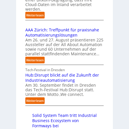
m
n
Cloud-Daten im Inland verarbeitet
b
A
e
s
werden.
e
u
n
t
r
s
:
Weiterlesen
t
a
u
U
b
i
r
f
n
i
e
t
t
AAA Zürich: Treffpunkt für praxisnahe
t
l
r
e
S
Automatisierungslösungen
e
d
u
t
t
Am 26. und 27. August präsentieren 225
r
u
n
B
e
Aussteller auf der All About Automation
n
g
n
i
f
sowie rund 60 Unternehmen auf der
e
a
g
e
a
parallel stattfindenden Maintenance…
h
n
s
t
n
m
:
Weiterlesen
“
s
e
S
e
A
r
t
c
n
A
Tech-Festival in Dresden
v
e
h
w
A
Hub:Disrupt blickt auf die Zukunft der
e
l
w
o
Z
Industrieautomatisierung
r
l
a
l
ü
Am 30. September findet in Dresden
f
e
b
l
r
das Tech-Festival Hub:Disrupt statt.
a
z
n
e
Unter dem Motto ‚We connect.
i
h
u
b
n
c
:
Weiterlesen
r
m
l
R
h
H
e
C
e
e
:
u
n
o
c
i
T
Solid System Team tritt Industrial
b
f
-
h
b
r
Business Ecosystem von
:
ü
C
e
e
e
D
Formways bei
r
E
n
f
n