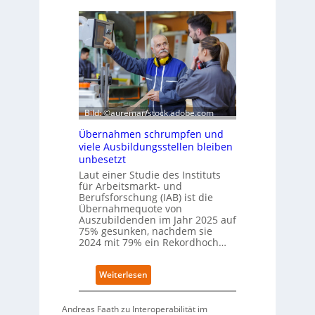
E
u
S
t
I
s
-
c
I
h
n
e
d
W
e
i
x
r
Bild: ©auremar/stock.adobe.com
a
t
u
Übernahmen schrumpfen und
s
f
viele Ausbildungsstellen bleiben
c
P
unbesetzt
h
l
Laut einer Studie des Instituts
a
a
für Arbeitsmarkt- und
f
t
Berufsforschung (IAB) ist die
t
z
Übernahmequote von
z
1
Auszubildenden im Jahr 2025 auf
e
7
75% gesunken, nachdem sie
i
2024 mit 79% ein Rekordhoch…
g
t
:
Weiterlesen
s
Ü
i
b
c
Andreas Faath zu Interoperabilität im
e