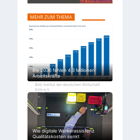
Zur Firmenwebsite
MEHR ZUM THEMA
Bis 2036 fehlen 4,3 Millionen
Arbeitskräfte
Bild: Institut der deutschen Wirtschaft
Köln e.V.
Wie digitale Werkerassistenz
Qualitätskosten senkt