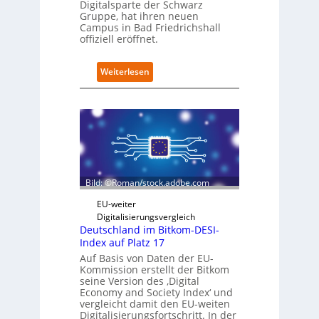
Digitalsparte der Schwarz
s
Gruppe, hat ihren neuen
a
Campus in Bad Friedrichshall
u
offiziell eröffnet.
b
e
:
Weiterlesen
r
S
i
c
n
h
t
w
e
a
g
r
r
z
i
D
e
Bild: ©Roman/stock.adobe.com
i
r
g
t
EU-weiter
i
Digitalisierungsvergleich
t
Deutschland im Bitkom-DESI-
s
Index auf Platz 17
e
Auf Basis von Daten der EU-
r
Kommission erstellt der Bitkom
ö
seine Version des ‚Digital
f
Economy and Society Index‘ und
f
vergleicht damit den EU-weiten
Digitalisierungsfortschritt. In der
n