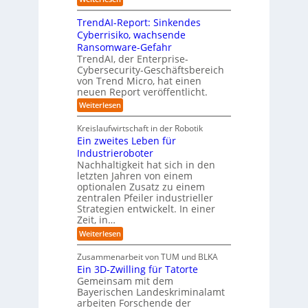
m
I
g
i
n
v
e
TrendAI-Report: Sinkendes
d
d
o
n
e
Cyberrisiko, wachsende
u
n
ü
r
Ransomware-Gefahr
s
F
b
t
O
TrendAI, der Enterprise-
o
r
e
r
Cybersecurity-Geschäftsbereich
i
r
r
von Trend Micro, hat einen
i
a
m
neuen Report veröffentlicht.
n
e
l
w
i
n
A
:
Weiterlesen
a
I
c
T
t
y
i
r
h
i
Kreislaufwirtschaft in der Robotik
n
e
s
t
e
Ein zweites Leben für
S
n
b
-
r
Industrieroboter
A
d
e
e
u
P
A
Nachhaltigkeit hat sich in den
i
:
I
u
n
letzten Jahren von einem
W
-
r
g
optionalen Zusatz zu einem
i
R
o
zentralen Pfeiler industrieller
e
e
Strategien entwickelt. In einer
p
s
p
Zeit, in…
ä
a
o
u
r
i
:
Weiterlesen
b
t
E
s
e
:
i
c
Zusammenarbeit von TUM und BLKA
r
S
n
h
Ein 3D-Zwilling für Tatorte
e
i
z
D
e
n
Gemeinsam mit dem
w
a
k
n
Bayerischen Landeskriminalamt
e
t
e
i
R
arbeiten Forschende der
e
n