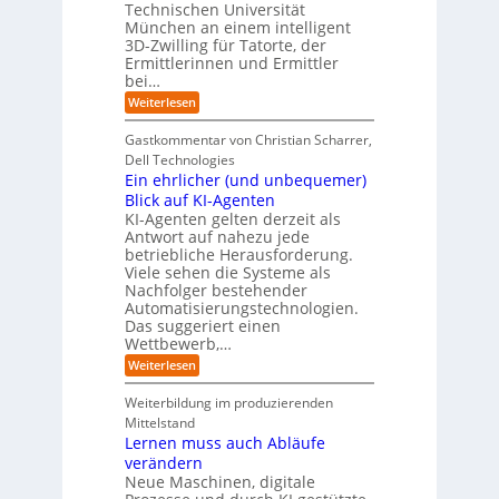
t
Technischen Universität
o
n
d
e
München an einem intelligent
u
K
e
s
3D-Zwilling für Tatorte, der
I
s
t
L
-
C
Ermittlerinnen und Ermittler
e
e
P
y
bei…
b
r
r
b
e
:
Weiterlesen
-
o
e
n
E
H
j
r
f
i
e
r
Gastkommentar von Christian Scharrer,
e
ü
n
k
i
r
Dell Technologies
r
3
t
s
I
Ein ehrlicher (und unbequemer)
s
D
e
i
n
-
t
Blick auf KI-Agenten
i
k
d
Z
n
e
o
KI-Agenten gelten derzeit als
u
w
d
,
Antwort auf nahezu jede
l
s
i
e
w
t
betriebliche Herausforderung.
l
l
r
a
r
Viele sehen die Systeme als
l
e
I
c
i
Nachfolger bestehender
i
r
n
h
e
n
Automatisierungstechnologien.
d
s
n
r
g
Das suggeriert einen
u
e
o
f
s
n
Wettbewerb,…
b
ü
t
d
o
:
Weiterlesen
r
r
e
t
E
T
i
R
e
i
a
Weiterbildung im produzierenden
e
a
r
n
t
e
n
Mittelstand
e
o
r
s
Lernen muss auch Abläufe
h
r
m
o
r
t
verändern
ö
m
l
e
Neue Maschinen, digitale
g
w
i
l
a