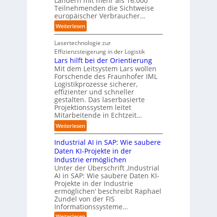
Ländern mit mehr als 16.000
i
r
Teilnehmenden die Sichtweise
I
u
s
europäischer Verbraucher…
I
n
t
i
n
d
o
:
Weiterlesen
e
d
u
m
S
r
u
s
a
t
Lasertechnologie zur
u
s
t
t
u
Effizienzsteigerung in der Logistik
n
t
r
i
d
Lars hilft bei der Orientierung
g
r
i
o
i
Mit dem Leitsystem Lars wollen
s
i
a
n
e
Forschende des Fraunhofer IML
l
e
l
.
Logistikprozesse sicherer,
z
ö
a
B
O
effizienter und schneller
e
s
u
u
r
gestalten. Das laserbasierte
i
u
t
s
Projektionssystem leitet
g
g
n
o
Mitarbeitende in Echtzeit…
i
w
t
g
m
n
ä
M
:
Weiterlesen
e
a
e
c
i
L
n
t
s
h
s
Industrial AI in SAP: Wie saubere
a
i
s
s
s
r
Daten KI-Projekte in der
s
E
t
t
s
Industrie ermöglichen
i
c
w
r
h
Unter der Überschrift ‚Industrial
e
o
e
a
i
AI in SAP: Wie saubere Daten KI-
r
s
i
u
Projekte in der Industrie
l
u
y
t
e
ermöglichen‘ beschreibt Raphael
f
n
s
e
Zundel von der FIS
n
t
g
t
r
Informationssysteme…
g
b
e
e
e
:
Weiterlesen