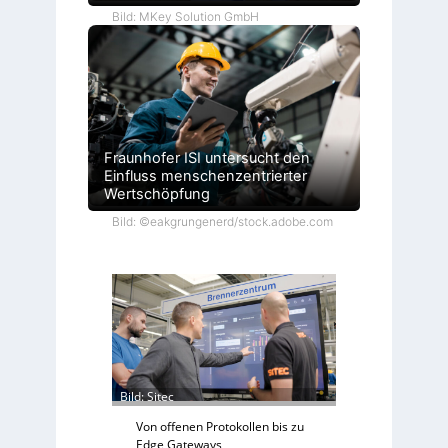
Bild: MKey Solution GmbH
Fraunhofer ISI untersucht den
Einfluss menschenzentrierter
Wertschöpfung
Bild: ©eakgrungenerd/stock.adobe.com
Bild: Sitec
Von offenen Protokollen bis zu
Edge Gateways