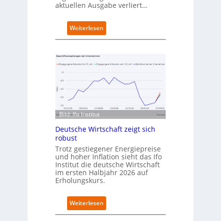
aktuellen Ausgabe verliert…
e
t
n
:
Weiterlesen
e
D
u
e
e
u
n
t
C
s
a
c
m
h
p
l
u
a
s
Bild: Ifo Institut
n
d
Deutsche Wirtschaft zeigt sich
i
robust
m
Trotz gestiegener Energiepreise
B
und hoher Inflation sieht das Ifo
i
Institut die deutsche Wirtschaft
t
im ersten Halbjahr 2026 auf
k
Erholungskurs.
o
m
:
Weiterlesen
-
D
D
e