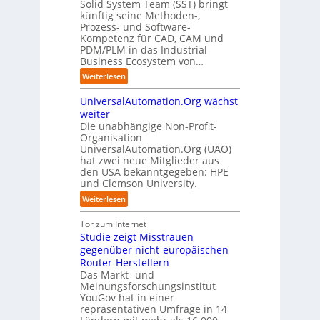
i
Solid System Team (SST) bringt
d
O
z
f
u
künftig seine Methoden-,
s
e
e
p
n
Prozess- und Software-
r
n
n
u
Kompetenz für CAD, CAM und
b
u
G
t
n
PDM/PLM in das Industrial
p
e
i
r
k
Business Ecosystem von…
t
g
s
e
t
b
:
a
Weiterlesen
e
n
f
l
S
f
t
i
ü
i
UniversalAutomation.Org wächst
o
a
z
n
r
c
l
c
weiter
t
D
p
k
i
t
Die unabhängige Non-Profit-
e
r
t
Organisation
d
o
u
a
a
UniversalAutomation.Org (UAO)
S
r
t
x
hat zwei neue Mitglieder aus
u
y
y
s
i
den USA bekanntgegeben: HPE
f
s
-
c
s
und Clemson University.
d
t
A
h
n
i
e
u
:
Weiterlesen
l
a
e
m
s
U
a
h
Z
T
b
n
Tor zum Internet
n
e
u
e
a
i
Studie zeigt Misstrauen
d
A
k
a
u
v
gegenüber nicht-europäischen
u
u
m
e
Router-Herstellern
t
n
t
r
Das Markt- und
o
f
r
s
Meinungsforschungsinstitut
m
t
i
a
YouGov hat in einer
a
d
t
repräsentativen Umfrage in 14
l
t
e
t
A