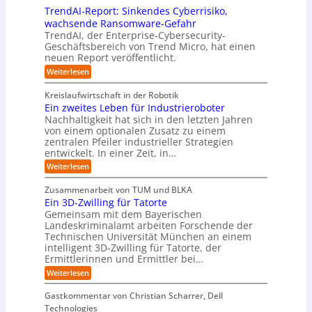
t
e
t
n
u
b
u
TrendAI-Report: Sinkendes Cyberrisiko,
o
s
d
w
e
e
n
wachsende Ransomware-Gefahr
u
m
s
e
n
i
g
TrendAI, der Enterprise-Cybersecurity-
s
a
E
i
g
d
e
Geschäftsbereich von Trend Micro, hat einen
t
t
c
t
r
e
neuen Report veröffentlicht.
e
n
i
o
e
i
g
r
:
Weiterlesen
s
a
s
r
e
T
O
l
i
y
r
n
r
A
Kreislaufwirtschaft in der Robotik
e
s
e
ü
I
i
Ein zweites Leben für Industrieroboter
r
n
t
i
b
e
Nachhaltigkeit hat sich in den letzten Jahren
d
u
e
n
e
n
von einem optionalen Zusatz zu einem
A
n
S
m
r
I
t
zentralen Pfeiler industrieller Strategien
A
g
v
-
n
entwickelt. In einer Zeit, in…
i
P
o
R
i
:
e
:
Weiterlesen
e
n
W
c
r
E
p
F
i
i
h
u
o
Zusammenarbeit von TUM und BLKA
e
o
n
t
r
n
Ein 3D-Zwilling für Tatorte
s
z
r
t
-
g
a
Gemeinsam mit dem Bayerischen
w
:
m
u
e
Landeskriminalamt arbeiten Forschende der
e
S
w
b
u
i
Technischen Universität München an einem
i
e
a
t
r
n
intelligent 3D-Zwilling für Tatorte, der
r
y
e
k
o
Ermittlerinnen und Ermittler bei…
e
s
s
e
p
D
:
Weiterlesen
L
n
b
a
ä
E
e
d
e
t
i
i
b
e
Gastkommentar von Christian Scharrer, Dell
e
i
n
e
s
s
Technologies
n
3
n