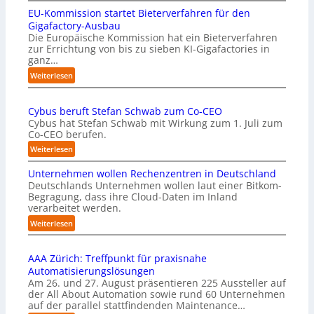
EU-Kommission startet Bieterverfahren für den
E
s
Gigafactory-Ausbau
k
Die Europäische Kommission hat ein Bieterverfahren
zur Errichtung von bis zu sieben KI-Gigafactories in
o
ganz…
m
m
:
Weiterlesen
t
E
a
U
u
Cybus beruft Stefan Schwab zum Co-CEO
-
f
Cybus hat Stefan Schwab mit Wirkung zum 1. Juli zum
K
d
Co-CEO berufen.
o
i
m
:
Weiterlesen
e
m
C
I
i
Unternehmen wollen Rechenzentren in Deutschland
y
m
s
Deutschlands Unternehmen wollen laut einer Bitkom-
b
p
s
Begragung, dass ihre Cloud-Daten im Inland
u
l
i
verarbeitet werden.
s
e
o
b
:
Weiterlesen
m
n
e
U
e
s
r
n
n
t
u
AAA Zürich: Treffpunkt für praxisnahe
t
t
a
f
Automatisierungslösungen
e
i
r
t
Am 26. und 27. August präsentieren 225 Aussteller auf
r
e
t
S
der All About Automation sowie rund 60 Unternehmen
n
r
e
t
auf der parallel stattfindenden Maintenance…
e
u
t