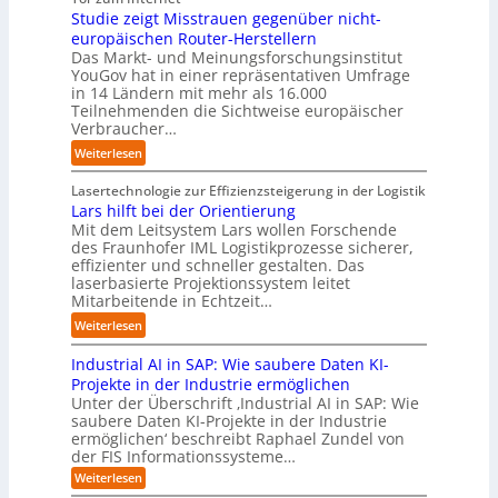
a
u
a
e
i
Studie zeigt Misstrauen gegenüber nicht-
u
x
f
c
m
v
europäischen Router-Herstellern
t
i
d
t
T
e
Das Markt- und Meinungsforschungsinstitut
s
s
i
o
e
r
YouGov hat in einer repräsentativen Umfrage
c
n
e
r
a
in 14 Ländern mit mehr als 16.000
s
h
a
Z
y
m
Teilnehmenden die Sichtweise europäischer
a
l
h
u
-
t
Verbraucher…
l
a
e
k
A
r
A
n
:
Weiterlesen
A
u
u
i
u
d
S
u
n
s
t
t
t
Lasertechnologie zur Effizienzsteigerung in der Logistik
t
f
b
t
o
u
Lars hilft bei der Orientierung
o
t
a
I
m
d
Mit dem Leitsystem Lars wollen Forschende
m
d
u
n
a
des Fraunhofer IML Logistikprozesse sicherer,
i
a
e
d
t
effizienter und schneller gestalten. Das
e
t
r
u
i
laserbasierte Projektionssystem leitet
z
i
I
s
o
Mitarbeitende in Echtzeit…
e
s
n
t
n
i
:
i
Weiterlesen
d
r
.
g
L
e
u
i
O
t
Industrial AI in SAP: Wie saubere Daten KI-
a
r
s
a
r
M
r
u
Projekte in der Industrie ermöglichen
t
l
g
i
s
n
Unter der Überschrift ‚Industrial AI in SAP: Wie
r
B
w
s
saubere Daten KI-Projekte in der Industrie
h
g
i
u
ä
s
ermöglichen‘ beschreibt Raphael Zundel von
i
s
e
s
c
t
der FIS Informationssysteme…
l
l
a
i
h
r
f
ö
:
Weiterlesen
u
n
s
a
I
t
s