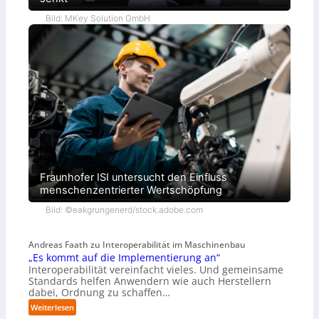
Bild: MKey Solution GmbH
Fraunhofer ISI untersucht den Einfluss
menschenzentrierter Wertschöpfung
Bild: ©eakgrungenerd/stock.adobe.com
Andreas Faath zu Interoperabilität im Maschinenbau
„Es kommt auf die Implementierung an“
Interoperabilität vereinfacht vieles. Und gemeinsame
Standards helfen Anwendern wie auch Herstellern
dabei, Ordnung zu schaffen…
:
Weiterlesen
„