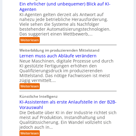
C
c
K
Ein ehrlicher (und unbequemer) Blick auf KI-
D
f
y
h
I
-
ü
Agenten
b
-
e
Z
r
e
KI-Agenten gelten derzeit als Antwort auf
P
w
I
n
r
nahezu jede betriebliche Herausforderung.
r
i
n
R
r
Viele sehen die Systeme als Nachfolger
o
l
d
i
o
j
bestehender Automatisierungstechnologien.
l
u
s
e
u
Das suggeriert einen Wettbewerb,…
i
s
i
k
n
t
t
k
:
Weiterlesen
t
g
r
e
o
E
e
f
i
,
r
i
i
Weiterbildung im produzierenden Mittelstand
ü
e
w
n
-
n
r
Lernen muss auch Abläufe verändern
r
a
e
d
H
T
o
Neue Maschinen, digitale Prozesse und durch
c
h
e
a
e
b
h
KI gestützte Fertigungen erhöhen den
r
r
t
o
r
s
l
Qualifizierungsdruck im produzierenden
I
o
t
e
i
s
Mittelstand. Das nötige Fachwissen ist meist
n
r
e
n
c
t
d
zügig vermittelt.…
t
r
d
h
u
e
e
:
e
Weiterlesen
e
s
l
L
R
r
t
e
l
a
(
Künstliche Intelligenz
r
r
n
u
e
i
KI-Assistenten als erste Anlaufstelle in der B2B-
n
s
n
e
r
Vorauswahl
e
o
d
e
n
n
m
u
Die Debatte über KI in der Industrie richtet sich
r
m
w
n
meist auf Produktion, Instandhaltung und
m
u
a
b
Qualitätssicherung. Ein Wandel vollzieht sich
ö
s
r
e
g
jedoch auch in…
s
e
q
l
a
:
-
Weiterlesen
u
i