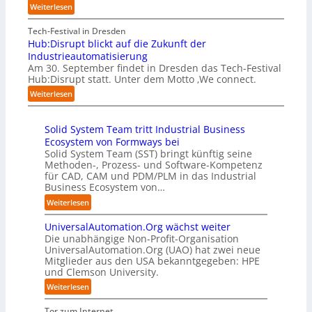
e
h
:
Weiterlesen
n
B
f
m
A
g
i
a
e
A
Tech-Festival in Dresden
a
e
n
n
A
Hub:Disrupt blickt auf die Zukunft der
n
t
S
w
Z
Industrieautomatisierung
“
e
c
o
ü
Am 30. September findet in Dresden das Tech-Festival
r
h
l
r
Hub:Disrupt statt. Unter dem Motto ‚We connect.
v
w
l
i
:
e
Weiterlesen
a
e
c
H
r
b
n
h
u
f
z
R
:
Solid System Team tritt Industrial Business
b
a
u
e
T
Ecosystem von Formways bei
:
h
m
c
r
Solid System Team (SST) bringt künftig seine
D
r
C
h
e
Methoden-, Prozess- und Software-Kompetenz
i
e
o
e
f
für CAD, CAM und PDM/PLM in das Industrial
s
n
-
n
f
Business Ecosystem von…
r
f
C
z
p
u
ü
:
Weiterlesen
E
e
u
p
r
S
O
n
n
t
d
UniversalAutomation.Org wächst weiter
o
t
k
b
e
Die unabhängige Non-Profit-Organisation
l
r
t
l
n
UniversalAutomation.Org (UAO) hat zwei neue
i
e
f
i
Mitglieder aus den USA bekanntgegeben: HPE
G
d
n
ü
und Clemson University.
c
i
S
i
r
k
g
y
:
Weiterlesen
n
p
t
a
s
U
D
r
a
f
t
n
Tor zum Internet
e