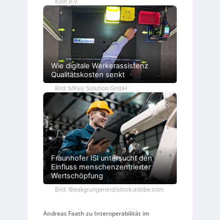
Köln e.V.
Wie digitale Werkerassistenz
Qualitätskosten senkt
Bild: MKey Solution GmbH
Fraunhofer ISI untersucht den
Einfluss menschenzentrierter
Wertschöpfung
Bild: ©eakgrungenerd/stock.adobe.com
Andreas Faath zu Interoperabilität im