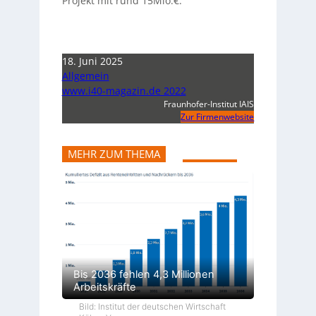
Projekt mit rund 15Mio.€.
18. Juni 2025
Allgemein
www.i40-magazin.de 2022
Fraunhofer-Institut IAIS
Zur Firmenwebsite
MEHR ZUM THEMA
Bis 2036 fehlen 4,3 Millionen
Arbeitskräfte
Bild: Institut der deutschen Wirtschaft