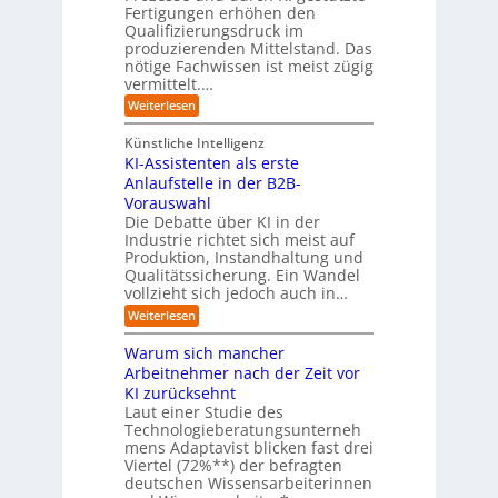
i
r
Fertigungen erhöhen den
h
c
e
Qualifizierungsdruck im
e
h
-
produzierenden Mittelstand. Das
r
e
G
(
nötige Fachwissen ist meist zügig
n
e
u
vermittelt.…
f
n
a
:
Weiterlesen
d
h
L
u
r
e
n
Künstliche Intelligenz
r
b
KI-Assistenten als erste
n
e
Anlaufstelle in der B2B-
e
q
n
Vorauswahl
u
m
e
Die Debatte über KI in der
u
m
Industrie richtet sich meist auf
s
e
Produktion, Instandhaltung und
s
r
Qualitätssicherung. Ein Wandel
a
)
vollzieht sich jedoch auch in…
u
B
c
l
:
Weiterlesen
h
i
K
A
c
I
Warum sich mancher
b
k
-
l
Arbeitnehmer nach der Zeit vor
a
A
ä
u
KI zurücksehnt
s
u
f
s
Laut einer Studie des
f
K
i
Technologieberatungsunterneh
e
I
s
mens Adaptavist blicken fast drei
v
-
t
e
Viertel (72%**) der befragten
A
e
r
deutschen Wissensarbeiterinnen
g
n
ä
e