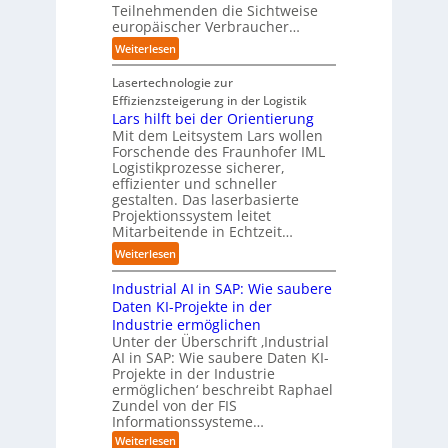
i
r
Teilnehmenden die Sichtweise
I
u
s
europäischer Verbraucher…
I
n
t
i
n
d
o
:
Weiterlesen
e
d
u
m
S
r
u
s
a
t
Lasertechnologie zur
u
s
t
t
u
Effizienzsteigerung in der Logistik
n
t
r
i
d
Lars hilft bei der Orientierung
g
r
i
o
i
Mit dem Leitsystem Lars wollen
s
i
a
n
e
Forschende des Fraunhofer IML
l
e
l
.
Logistikprozesse sicherer,
z
ö
a
B
O
effizienter und schneller
e
s
u
u
r
gestalten. Das laserbasierte
i
u
t
s
Projektionssystem leitet
g
g
n
o
Mitarbeitende in Echtzeit…
i
w
t
g
m
n
ä
M
:
Weiterlesen
e
a
e
c
i
L
n
t
s
h
s
Industrial AI in SAP: Wie saubere
a
i
s
s
s
r
Daten KI-Projekte in der
s
E
t
t
s
Industrie ermöglichen
i
c
w
r
h
Unter der Überschrift ‚Industrial
e
o
e
a
i
AI in SAP: Wie saubere Daten KI-
r
s
i
u
Projekte in der Industrie
l
u
y
t
e
ermöglichen‘ beschreibt Raphael
f
n
s
e
Zundel von der FIS
n
t
g
t
r
Informationssysteme…
g
b
e
e
e
:
Weiterlesen