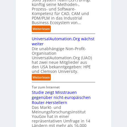
O
z
f
künftig seine Methoden-,
s
e
e
p
Prozess- und Software-
r
n
n
u
Kompetenz für CAD, CAM und
u
G
t
n
PDM/PLM in das Industrial
p
i
r
k
Business Ecosystem von…
t
g
e
t
b
:
a
Weiterlesen
n
f
l
S
f
i
ü
i
UniversalAutomation.Org wächst
o
a
n
r
c
l
c
weiter
D
p
k
i
t
Die unabhängige Non-Profit-
e
r
t
Organisation
d
o
u
a
a
UniversalAutomation.Org (UAO)
S
r
t
x
hat zwei neue Mitglieder aus
u
y
y
s
i
den USA bekanntgegeben: HPE
f
s
-
c
s
und Clemson University.
d
t
A
h
n
i
e
u
:
Weiterlesen
l
a
e
m
s
U
a
h
Z
T
b
n
Tor zum Internet
n
e
u
e
a
i
Studie zeigt Misstrauen
d
A
k
a
u
v
gegenüber nicht-europäischen
u
u
m
e
Router-Herstellern
t
n
t
r
Das Markt- und
o
f
r
s
Meinungsforschungsinstitut
m
t
i
a
YouGov hat in einer
a
d
t
repräsentativen Umfrage in 14
l
t
e
t
Ländern mit mehr als 16.000
A