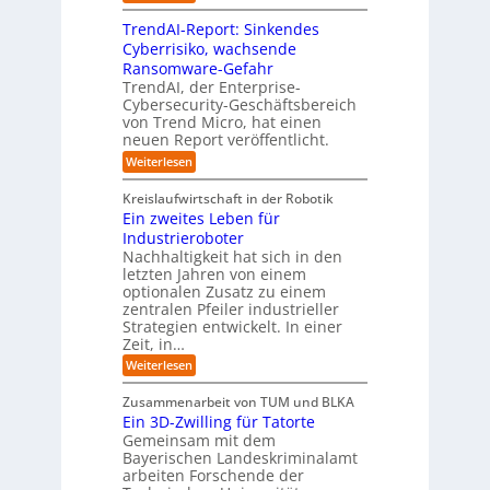
m
I
g
i
n
v
e
TrendAI-Report: Sinkendes
d
d
o
n
e
Cyberrisiko, wachsende
u
n
ü
r
Ransomware-Gefahr
s
F
b
t
O
TrendAI, der Enterprise-
o
r
e
r
Cybersecurity-Geschäftsbereich
i
r
r
von Trend Micro, hat einen
i
a
m
neuen Report veröffentlicht.
n
e
l
w
i
n
A
:
Weiterlesen
a
I
c
T
t
y
i
r
h
i
Kreislaufwirtschaft in der Robotik
n
e
s
t
e
Ein zweites Leben für
S
n
b
-
r
Industrieroboter
A
d
e
e
u
P
A
Nachhaltigkeit hat sich in den
i
:
I
u
n
letzten Jahren von einem
W
-
r
g
optionalen Zusatz zu einem
i
R
o
zentralen Pfeiler industrieller
e
e
Strategien entwickelt. In einer
p
s
p
Zeit, in…
ä
a
o
u
r
i
:
Weiterlesen
b
t
E
s
e
:
i
c
Zusammenarbeit von TUM und BLKA
r
S
n
h
Ein 3D-Zwilling für Tatorte
e
i
z
D
e
n
Gemeinsam mit dem
w
a
k
n
Bayerischen Landeskriminalamt
e
t
e
i
R
arbeiten Forschende der
e
n
t