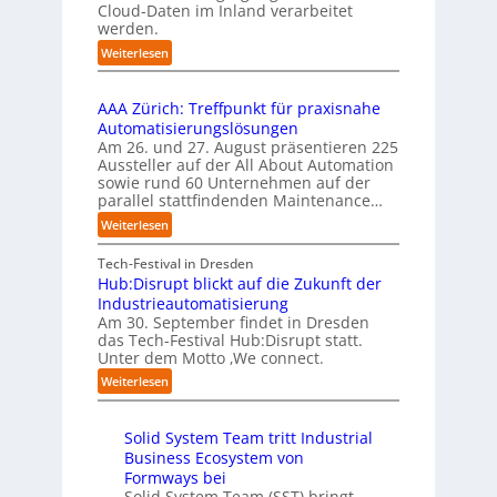
m
n
Cloud-Daten im Inland verarbeitet
b
e
s
werden.
e
n
t
r
:
Weiterlesen
t
a
u
U
i
r
f
n
e
t
t
AAA Zürich: Treffpunkt für praxisnahe
t
r
e
S
Automatisierungslösungen
e
u
t
t
Am 26. und 27. August präsentieren 225
r
n
B
e
Aussteller auf der All About Automation
n
g
i
f
sowie rund 60 Unternehmen auf der
e
a
e
a
parallel stattfindenden Maintenance…
h
n
t
n
m
:
Weiterlesen
“
e
S
e
A
r
c
n
A
Tech-Festival in Dresden
v
h
w
A
Hub:Disrupt blickt auf die Zukunft der
e
w
o
Z
Industrieautomatisierung
r
a
l
ü
Am 30. September findet in Dresden
f
b
l
r
das Tech-Festival Hub:Disrupt statt.
a
z
e
Unter dem Motto ‚We connect.
i
h
u
n
c
:
Weiterlesen
r
m
R
h
H
e
C
e
:
u
n
o
c
T
Solid System Team tritt Industrial
b
f
-
h
r
Business Ecosystem von
:
ü
C
e
e
D
Formways bei
r
E
n
f
i
Solid System Team (SST) bringt
d