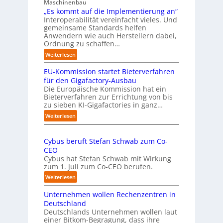
Maschinenbau
„Es kommt auf die Implementierung an“
Interoperabilität vereinfacht vieles. Und
gemeinsame Standards helfen
Anwendern wie auch Herstellern dabei,
Ordnung zu schaffen…
:
Weiterlesen
„
EU-Kommission startet Bieterverfahren
E
s
für den Gigafactory-Ausbau
k
Die Europäische Kommission hat ein
Bieterverfahren zur Errichtung von bis
o
zu sieben KI-Gigafactories in ganz…
m
m
:
Weiterlesen
t
E
a
U
u
Cybus beruft Stefan Schwab zum Co-
-
f
CEO
K
d
Cybus hat Stefan Schwab mit Wirkung
o
i
zum 1. Juli zum Co-CEO berufen.
m
e
m
:
Weiterlesen
I
i
C
m
s
Unternehmen wollen Rechenzentren in
y
p
s
b
Deutschland
l
i
u
Deutschlands Unternehmen wollen laut
e
o
einer Bitkom-Begragung, dass ihre
s