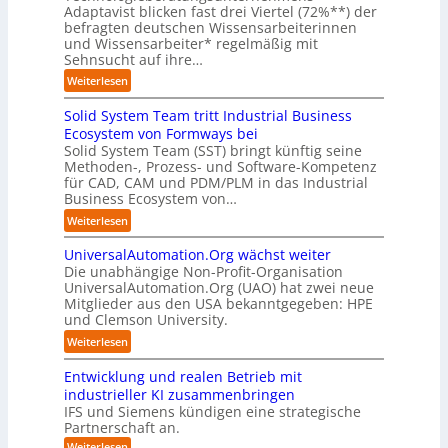
I
g
O
Adaptavist blicken fast drei Viertel (72%**) der
s
s
n
e
r
befragten deutschen Wissensarbeiterinnen
i
i
d
n
i
und Wissensarbeiter* regelmäßig mit
s
e
u
ü
Sehnsucht auf ihre…
e
t
r
s
b
n
e
u
:
Weiterlesen
t
e
t
n
n
W
r
r
i
t
g
Solid System Team tritt Industrial Business
a
i
n
e
e
s
r
Ecosystem von Formways bei
e
i
r
n
l
u
Solid System Team (SST) bringt künftig seine
a
c
u
a
ö
Methoden-, Prozess- und Software-Kompetenz
m
u
h
n
l
für CAD, CAM und PDM/PLM in das Industrial
s
s
t
t
g
Business Ecosystem von…
s
u
i
o
-
e
n
c
:
Weiterlesen
m
e
r
g
h
S
a
u
s
e
m
UniversalAutomation.Org wächst weiter
o
t
r
t
n
a
Die unabhängige Non-Profit-Organisation
l
i
o
e
n
UniversalAutomation.Org (UAO) hat zwei neue
i
s
p
A
c
Mitglieder aus den USA bekanntgegeben: HPE
d
i
ä
n
h
und Clemson University.
S
e
i
l
e
y
r
:
Weiterlesen
s
a
r
s
u
U
c
u
A
t
n
Entwicklung und realen Betrieb mit
n
h
f
r
e
g
i
industrieller KI zusammenbringen
e
s
b
m
v
IFS und Siemens kündigen eine strategische
n
t
e
T
Partnerschaft an.
e
R
e
i
e
r
o
:
Weiterlesen