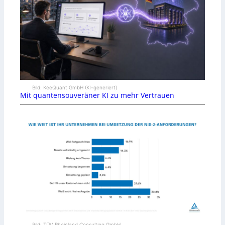
Bild: KeeQuant GmbH (KI-generiert)
Mit quantensouveräner KI zu mehr Vertrauen
Bild: TÜV Rheinland Consulting GmbH