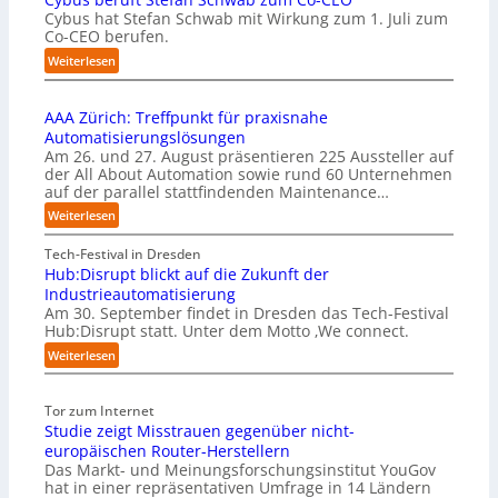
Cybus hat Stefan Schwab mit Wirkung zum 1. Juli zum
ä
Co-CEO berufen.
z
i
:
Weiterlesen
s
C
e
y
2
AAA Zürich: Treffpunkt für praxisnahe
b
D
Automatisierungslösungen
u
-
Am 26. und 27. August präsentieren 225 Aussteller auf
s
I
der All About Automation sowie rund 60 Unternehmen
b
n
auf der parallel stattfindenden Maintenance…
e
s
r
:
Weiterlesen
p
u
A
e
f
A
Tech-Festival in Dresden
k
t
A
Hub:Disrupt blickt auf die Zukunft der
t
S
Z
Industrieautomatisierung
i
t
ü
Am 30. September findet in Dresden das Tech-Festival
o
e
r
Hub:Disrupt statt. Unter dem Motto ‚We connect.
n
f
i
:
Weiterlesen
m
a
c
H
i
n
h
u
t
S
:
Tor zum Internet
b
n
c
T
Studie zeigt Misstrauen gegenüber nicht-
:
a
h
r
D
europäischen Router-Herstellern
t
w
e
i
Das Markt- und Meinungsforschungsinstitut YouGov
i
a
f
hat in einer repräsentativen Umfrage in 14 Ländern
s
v
b
f