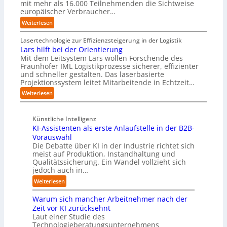
mit mehr als 16.000 Teilnehmenden die Sichtweise
r
e
z
p
europäischer Verbraucher…
u
r
u
u
p
E
:
Weiterlesen
m
n
t
d
S
C
k
b
g
t
Lasertechnologie zur Effizienzsteigerung in der Logistik
o
t
l
e
u
Lars hilft bei der Orientierung
-
f
i
-
d
Mit dem Leitsystem Lars wollen Forschende des
C
ü
c
I
Fraunhofer IML Logistikprozesse sicherer, effizienter
i
E
r
k
und schneller gestalten. Das laserbasierte
n
e
O
p
t
Projektionssystem leitet Mitarbeitende in Echtzeit…
t
z
r
a
e
e
:
Weiterlesen
a
u
l
i
L
x
f
l
g
a
i
d
i
t
Künstliche Intelligenz
r
s
i
g
M
KI-Assistenten als erste Anlaufstelle in der B2B-
s
n
e
e
i
h
Vorauswahl
a
Z
n
s
i
Die Debatte über KI in der Industrie richtet sich
h
u
z
s
meist auf Produktion, Instandhaltung und
l
e
k
t
Qualitätssicherung. Ein Wandel vollzieht sich
f
A
u
r
jedoch auch in…
t
u
n
a
b
:
t
Weiterlesen
f
u
e
K
o
t
e
i
Warum sich mancher Arbeitnehmer nach der
I
m
d
n
d
-
a
Zeit vor KI zurücksehnt
e
g
e
A
t
Laut einer Studie des
r
e
r
Technologieberatungsunternehmens
s
i