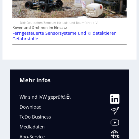
Bild: Deutsches Zentrum für Luft und Raumfahrt e.V.
Rover und Drohnen im Einsatz
Ferngesteuerte Sensorsysteme und KI detektieren
Gefahrstoffe
Mehr Infos
Wir sind IVW geprüft!
Download
TeDo Business
Mediadaten
Abo-Service