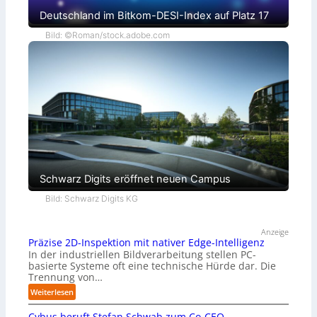
Deutschland im Bitkom-DESI-Index auf Platz 17
Bild: ©Roman/stock.adobe.com
Schwarz Digits eröffnet neuen Campus
Bild: Schwarz Digits KG
Anzeige
Präzise 2D-Inspektion mit nativer Edge-Intelligenz
In der industriellen Bildverarbeitung stellen PC-
basierte Systeme oft eine technische Hürde dar. Die
Trennung von…
:
Weiterlesen
P
Cybus beruft Stefan Schwab zum Co-CEO
r