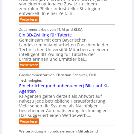
n
c
t
t
von einem optionalen Zusatz zu einem
A
d
S
c
o
e
e
I
u
zentralen Pfeiler industrieller Strategien
A
k
r
s
-
r
s
entwickelt. In einer Zeit, in…
P
t
s
R
t
y
:
A
:
Weiterlesen
e
e
r
s
W
u
E
p
i
h
i
t
s
i
o
e
Zusammenarbeit von TUM und BLKA
e
n
s
e
n
r
l
Ein 3D-Zwilling für Tatorte
s
t
t
z
m
t
l
a
Gemeinsam mit dem Bayerischen
e
w
:
e
v
u
l
Landeskriminalamt arbeiten Forschende der
e
S
r
o
b
l
i
Technischen Universität München an einem
i
K
e
n
u
t
n
intelligent 3D-Zwilling für Tatorte, der
I
r
n
e
F
k
z
Ermittlerinnen und Ermittler bei…
e
g
s
e
o
u
D
:
s
Weiterlesen
L
n
s
r
a
E
f
e
d
a
t
m
i
l
b
e
Gastkommentar von Christian Scharrer, Dell
m
e
n
w
ä
e
s
m
Technologies
n
3
c
n
a
C
e
K
Ein ehrlicher (und unbequemer) Blick auf KI-
D
h
f
y
n
y
I
-
e
ü
Agenten
b
b
s
-
Z
r
e
KI-Agenten gelten derzeit als Antwort auf
r
P
b
w
I
r
i
nahezu jede betriebliche Herausforderung.
r
i
e
n
r
n
Viele sehen die Systeme als Nachfolger
o
l
d
i
i
g
j
bestehender Automatisierungstechnologien.
l
u
s
e
e
Das suggeriert einen Wettbewerb,…
i
s
i
n
k
n
t
k
:
Weiterlesen
t
g
r
o
E
e
f
i
,
i
i
Weiterbildung im produzierenden Mittelstand
ü
e
w
n