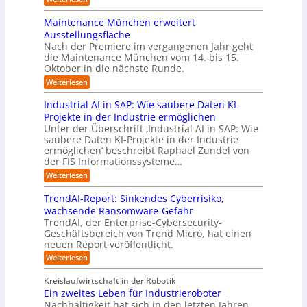
l
t
a
s
E
u
l
n
n
m
a
Maintenance München erweitert
t
e
e
t
t
l
e
Ausstellungsfläche
w
i
h
r
A
r
Nach der Premiere im vergangenen Jahr geht
i
n
m
i
u
die Maintenance München vom 14. bis 15.
c
-
d
e
t
k
t
Oktober in die nächste Runde.
H
e
r
l
t
o
e
:
Weiterlesen
r
u
n
I
m
M
r
n
B
a
n
a
a
s
Industrial AI in SAP: Wie saubere Daten KI-
g
2
c
i
d
t
u
t
Projekte in der Industrie ermöglichen
n
B
h
u
n
i
e
Unter der Überschrift ‚Industrial AI in SAP: Wie
t
-
d
d
s
o
l
saubere Daten KI-Projekte in der Industrie
e
r
V
e
t
n
n
ermöglichen‘ beschreibt Raphael Zundel von
l
e
o
r
r
a
.
der FIS Informationssysteme…
e
a
r
Z
n
i
O
l
r
:
Weiterlesen
c
a
e
e
a
r
I
n
e
u
i
n
l
n
g
M
TrendAI-Report: Sinkendes Cyberrisiko,
B
s
t
d
B
ü
w
wachsende Ransomware-Gefahr
e
w
u
v
n
u
ä
t
TrendAI, der Enterprise-Cybersecurity-
s
a
c
o
s
r
c
Geschäftsbereich von Trend Micro, hat einen
t
h
h
r
i
i
h
r
neuen Report veröffentlicht.
e
l
e
K
n
i
s
n
:
b
Weiterlesen
I
a
e
e
t
T
m
l
z
r
s
w
r
i
A
Kreislaufwirtschaft in der Robotik
w
u
e
s
t
e
I
Ein zweites Leben für Industrieroboter
e
r
n
i
E
i
i
i
Nachhaltigkeit hat sich in den letzten Jahren
d
n
ü