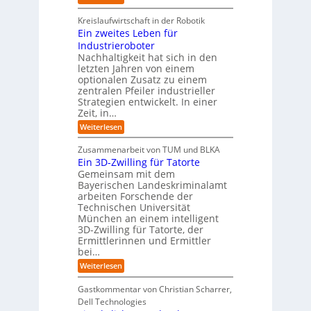
e
t
m
I
T
r
r
i
r
v
Kreislaufwirtschaft in der Robotik
t
i
n
e
o
Ein zweites Leben für
A
e
S
n
n
u
l
Industrieroboter
A
d
F
s
l
P
A
Nachhaltigkeit hat sich in den
s
e
o
:
I
letzten Jahren von einem
t
r
W
-
r
optionalen Zusatz zu einem
e
K
i
R
m
zentralen Pfeiler industrieller
l
I
e
e
w
l
Strategien entwickelt. In einer
z
s
p
u
a
u
Zeit, in…
a
o
n
s
y
u
r
:
Weiterlesen
g
a
b
t
s
E
s
m
e
:
i
b
f
Zusammenarbeit von TUM und BLKA
m
r
S
n
e
l
e
Ein 3D-Zwilling für Tatorte
e
i
z
ä
n
i
D
n
Gemeinsam mit dem
w
c
b
a
k
Bayerischen Landeskriminalamt
e
h
r
t
e
i
arbeiten Forschende der
e
i
e
n
t
Technischen Universität
n
n
d
e
München an einem intelligent
g
K
e
s
e
3D-Zwilling für Tatorte, der
I
s
L
n
-
C
Ermittlerinnen und Ermittler
e
P
y
bei…
b
r
b
e
:
Weiterlesen
o
e
n
E
j
r
f
i
e
r
Gastkommentar von Christian Scharrer,
ü
n
k
i
r
Dell Technologies
3
t
s
I