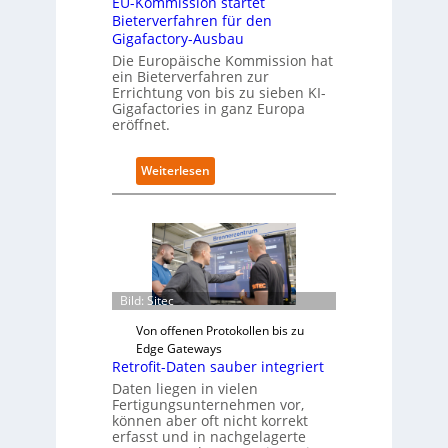
EU-Kommission startet
a
Bieterverfahren für den
u
Gigafactory-Ausbau
f
d
Die Europäische Kommission hat
ein Bieterverfahren zur
i
Errichtung von bis zu sieben KI-
e
Gigafactories in ganz Europa
I
eröffnet.
m
p
l
:
Weiterlesen
e
E
m
U
e
-
n
K
t
o
i
m
e
m
Bild: Sitec
r
i
u
Von offenen Protokollen bis zu
s
n
Edge Gateways
s
g
Retrofit-Daten sauber integriert
i
a
o
Daten liegen in vielen
n
Fertigungsunternehmen vor,
n
“
können aber oft nicht korrekt
s
erfasst und in nachgelagerte
t