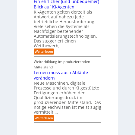
Ein ehrlicher (und unbequemer)
D
e
i
n
-
Blick auf KI-Agenten
i
k
d
Z
n
o
KI-Agenten gelten derzeit als
u
w
d
,
Antwort auf nahezu jede
s
i
e
w
t
betriebliche Herausforderung.
l
r
a
r
Viele sehen die Systeme als
l
I
c
i
Nachfolger bestehender
i
n
h
e
n
Automatisierungstechnologien.
d
s
r
g
Das suggeriert einen
u
e
o
f
s
n
Wettbewerb,…
b
ü
t
d
o
:
Weiterlesen
r
r
e
t
E
T
i
R
e
i
a
Weiterbildung im produzierenden
e
a
r
n
t
e
n
Mittelstand
e
o
r
s
Lernen muss auch Abläufe
h
r
m
o
r
t
verändern
ö
m
l
e
Neue Maschinen, digitale
g
w
i
l
a
Prozesse und durch KI gestützte
c
i
r
Fertigungen erhöhen den
h
c
e
Qualifizierungsdruck im
e
h
-
produzierenden Mittelstand. Das
r
e
G
(
nötige Fachwissen ist meist zügig
n
e
u
vermittelt.…
f
n
a
:
Weiterlesen
d
h
L
u
r
e
n
r
b
n