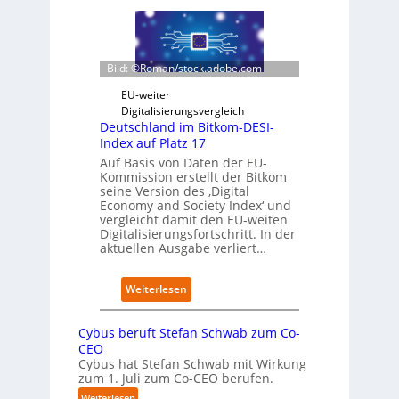
r
n
h
i
G
w
n
i
a
t
g
r
Bild: ©Roman/stock.adobe.com
e
a
z
g
f
D
EU-weiter
r
a
i
Digitalisierungsvergleich
i
c
g
Deutschland im Bitkom-DESI-
e
t
i
Index auf Platz 17
r
o
t
Auf Basis von Daten der EU-
t
r
s
Kommission erstellt der Bitkom
y
e
seine Version des ‚Digital
-
r
Economy and Society Index‘ und
A
vergleicht damit den EU-weiten
ö
Digitalisierungsfortschritt. In der
u
f
aktuellen Ausgabe verliert…
s
f
b
n
a
e
:
Weiterlesen
u
t
D
n
e
e
Cybus beruft Stefan Schwab zum Co-
u
u
CEO
t
Cybus hat Stefan Schwab mit Wirkung
e
s
zum 1. Juli zum Co-CEO berufen.
n
c
C
:
Weiterlesen