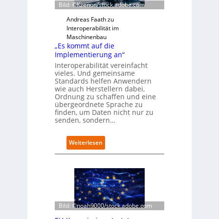
Bild: ©Kzenon/stock.adobe.com
Andreas Faath zu
Interoperabilität im
Maschinenbau
„Es kommt auf die
Implementierung an“
Interoperabilität vereinfacht
vieles. Und gemeinsame
Standards helfen Anwendern
wie auch Herstellern dabei,
Ordnung zu schaffen und eine
übergeordnete Sprache zu
finden, um Daten nicht nur zu
senden, sondern…
:
Weiterlesen
„
E
s
k
o
m
m
Bild: ©noah9000/stock.adobe.com
t