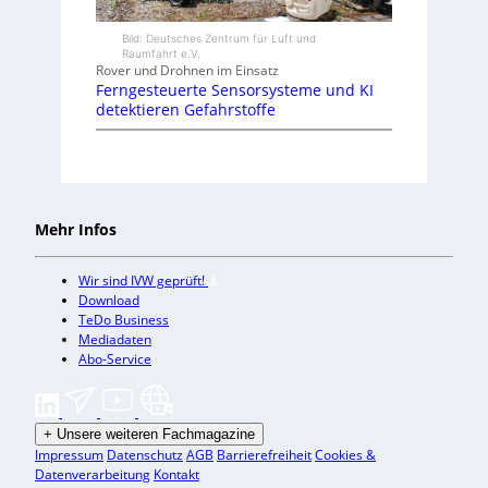
Bild: Deutsches Zentrum für Luft und
Raumfahrt e.V.
Rover und Drohnen im Einsatz
Ferngesteuerte Sensorsysteme und KI
detektieren Gefahrstoffe
Mehr Infos
Wir sind IVW geprüft!
Download
TeDo Business
Mediadaten
Abo-Service
+
Unsere weiteren Fachmagazine
Impressum
Datenschutz
AGB
Barrierefreiheit
Cookies &
Datenverarbeitung
Kontakt