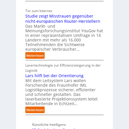
H
u
C
e
:
u
f
o
c
T
Tor zum Internet
b
P
-
h
r
Studie zeigt Misstrauen gegenüber
:
l
C
e
e
D
nicht-europäischen Router-Herstellern
a
E
n
f
i
Das Markt- und
t
O
z
f
Meinungsforschungsinstitut YouGov hat
s
z
e
p
in einer repräsentativen Umfrage in 14
r
1
n
u
Ländern mit mehr als 16.000
u
7
t
n
Teilnehmenden die Sichtweise
p
r
k
europäischer Verbraucher…
t
e
t
b
:
Weiterlesen
n
f
l
S
i
ü
i
t
Lasertechnologie zur Effizienzsteigerung in der
n
r
c
u
Logistik
D
p
k
d
Lars hilft bei der Orientierung
e
r
t
i
Mit dem Leitsystem Lars wollen
u
a
a
e
Forschende des Fraunhofer IML
t
x
u
Logistikprozesse sicherer, effizienter
z
s
i
f
und schneller gestalten. Das
e
c
s
laserbasierte Projektionssystem leitet
d
i
h
n
Mitarbeitende in Echtzeit…
i
g
l
a
e
t
:
Weiterlesen
a
h
Z
M
L
n
e
u
i
a
d
A
k
s
Künstliche Intelligenz
r
u
u
s