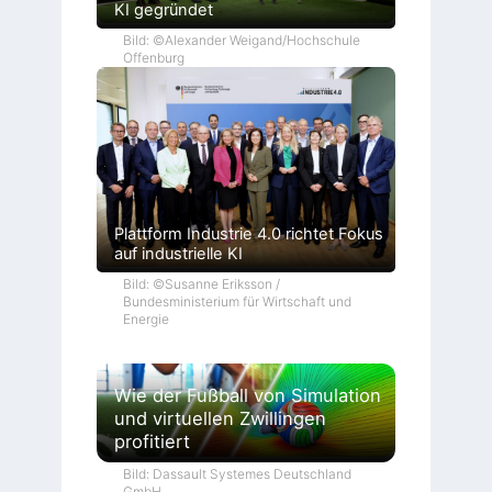
KI gegründet
Bild: ©Alexander Weigand/Hochschule
Offenburg
Plattform Industrie 4.0 richtet Fokus
auf industrielle KI
Bild: ©Susanne Eriksson /
Bundesministerium für Wirtschaft und
Energie
Wie der Fußball von Simulation
und virtuellen Zwillingen
profitiert
Bild: Dassault Systemes Deutschland
GmbH