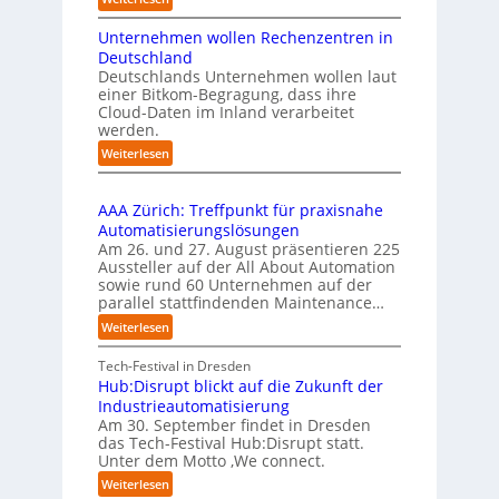
h
a
C
l
Unternehmen wollen Rechenzentren in
y
m
a
b
Deutschland
p
n
u
Deutschlands Unternehmen wollen laut
u
d
einer Bitkom-Begragung, dass ihre
s
s
i
Cloud-Daten im Inland verarbeitet
b
m
werden.
e
B
r
:
Weiterlesen
i
u
U
t
f
n
k
t
AAA Zürich: Treffpunkt für praxisnahe
t
o
S
Automatisierungslösungen
e
m
t
Am 26. und 27. August präsentieren 225
r
-
e
Aussteller auf der All About Automation
n
f
D
sowie rund 60 Unternehmen auf der
e
a
parallel stattfindenden Maintenance…
E
h
n
S
m
:
Weiterlesen
S
e
I
A
c
n
-
A
Tech-Festival in Dresden
h
w
I
A
Hub:Disrupt blickt auf die Zukunft der
w
o
Z
n
Industrieautomatisierung
a
l
ü
d
Am 30. September findet in Dresden
b
l
r
das Tech-Festival Hub:Disrupt statt.
e
z
e
Unter dem Motto ‚We connect.
i
x
u
n
c
a
:
Weiterlesen
m
R
h