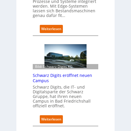
Prozesse und Systeme integriert
a
werden. Mit Edge-Systemen
r
lassen sich Bestandsmaschinen
t
genau dafür fit…
e
t
:
Weiterlesen
B
R
i
e
e
t
t
r
e
o
r
f
v
i
e
Bild: Schwarz Digits KG
t
r
Schwarz Digits eröffnet neuen
-
f
Campus
D
a
a
Schwarz Digits, die IT- und
h
Digitalsparte der Schwarz
t
r
Gruppe, hat ihren neuen
e
e
Campus in Bad Friedrichshall
n
n
offiziell eröffnet.
s
f
a
ü
u
r
:
Weiterlesen
b
d
S
e
e
c