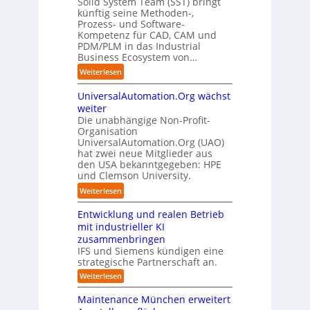
Solid System Team (SST) bringt
r
ä
r
s
künftig seine Methoden-,
u
i
s
Prozess- und Software-
i
n
s
Kompetenz für CAD, CAM und
t
c
g
c
PDM/PLM in das Industrial
e
h
h
Business Ecosystem von…
A
m
e
n
a
:
Weiterlesen
n
l
n
S
R
a
c
UniversalAutomation.Org wächst
o
o
u
h
l
weiter
u
f
e
i
Die unabhängige Non-Profit-
t
s
r
Organisation
d
e
t
A
UniversalAutomation.Org (UAO)
S
r
e
r
hat zwei neue Mitglieder aus
y
-
den USA bekanntgegeben: HPE
l
b
s
H
und Clemson University.
l
e
t
e
e
i
e
:
Weiterlesen
r
i
t
m
U
s
n
n
T
Entwicklung und realen Betrieb
n
t
d
e
e
i
mit industrieller KI
e
e
h
a
v
zusammenbringen
l
r
m
m
e
IFS und Siemens kündigen eine
l
B
e
t
r
strategische Partnerschaft an.
e
2
r
r
s
:
Weiterlesen
r
B
n
i
a
E
n
-
a
n
t
l
Maintenance München erweitert
t
V
c
t
A