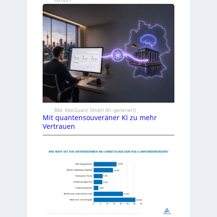
Bild: KeeQuant GmbH (KI-generiert)
Mit quantensouveräner KI zu mehr
Vertrauen