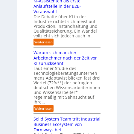
KI-Assistenten als erste
s
t
n
t
h
Anlaufstelle in der B2B-
o
f
r
i
Vorauswahl
m
t
a
l
Die Debatte über KI in der
a
d
u
f
Industrie richtet sich meist auf
t
e
e
Produktion, Instandhaltung und
t
i
r
n
Qualitätssicherung. Ein Wandel
b
s
I
g
vollzieht sich jedoch auch in…
e
i
n
e
i
:
Weiterlesen
e
d
g
d
K
r
u
e
e
Warum sich mancher
I
u
s
n
r
-
Arbeitnehmer nach der Zeit vor
n
t
ü
O
A
KI zurücksehnt
g
r
b
r
s
Laut einer Studie des
s
i
e
i
s
Technologieberatungsunterneh
l
e
r
e
mens Adaptavist blicken fast drei
i
ö
a
n
n
Viertel (72%**) der befragten
s
s
u
i
t
deutschen Wissensarbeiterinnen
t
u
t
c
i
und Wissensarbeiter*
e
n
o
h
regelmäßig mit Sehnsucht auf
e
n
g
m
t
ihre…
r
t
e
a
-
u
e
:
Weiterlesen
n
t
e
n
n
W
i
u
g
a
Solid System Team tritt Industrial
a
s
r
l
r
Business Ecosystem von
i
o
s
u
Formways bei
e
p
e
m