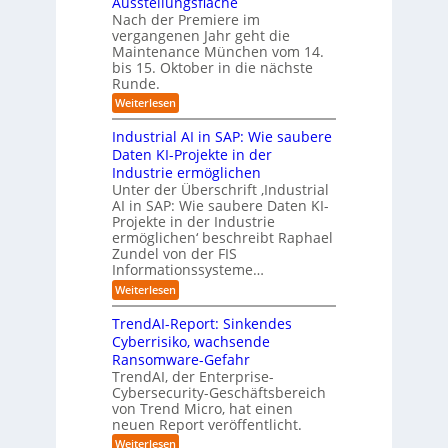
Ausstellungsfläche
w
o
h
I
u
Nach der Premiere im
i
r
d
n
t
vergangenen Jahr geht die
c
a
e
d
o
k
Maintenance München vom 14.
u
r
l
u
m
bis 15. Oktober in die nächste
u
s
Z
s
a
Runde.
n
w
e
t
t
:
Weiterlesen
g
a
i
r
i
M
u
h
t
a
i
n
o
Industrial AI in SAP: Wie saubere
i
l
v
d
a
n
Daten KI-Projekte in der
n
r
o
l
.
Industrie ermöglichen
t
e
r
B
O
e
a
Unter der Überschrift ‚Industrial
K
u
n
r
l
AI in SAP: Wie saubere Daten KI-
I
a
e
s
g
Projekte in der Industrie
n
n
z
i
w
ermöglichen‘ beschreibt Raphael
c
B
u
n
ä
Zundel von der FIS
e
e
r
e
Informationssysteme…
c
M
t
ü
s
ü
h
r
:
Weiterlesen
n
c
i
s
s
I
c
e
k
n
E
t
TrendAI-Report: Sinkendes
h
b
d
s
c
w
Cyberrisiko, wachsende
e
m
u
e
o
e
n
i
Ransomware-Gefahr
s
h
e
s
t
i
t
TrendAI, der Enterprise-
r
n
i
y
r
t
Cybersecurity-Geschäftsbereich
w
n
i
t
s
e
von Trend Micro, hat einen
e
d
a
t
r
neuen Report veröffentlicht.
i
u
l
e
t
s
A
:
Weiterlesen