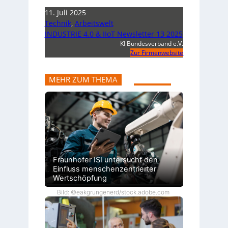
11. Juli 2025
Technik
,
Arbeitswelt
INDUSTRIE 4.0 & IIoT Newsletter 13 2025
KI Bundesverband e.V.
Zur Firmenwebsite
MEHR ZUM THEMA
Fraunhofer ISI untersucht den
Einfluss menschenzentrierter
Wertschöpfung
Bild: ©eakgrungenerd/stock.adobe.com