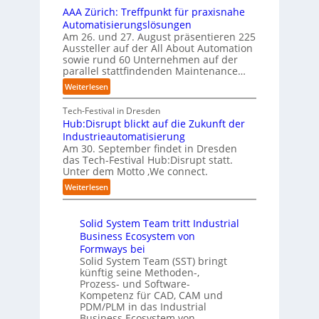
i
e
t
t
AAA Zürich: Treffpunkt für praxisnahe
t
l
r
e
S
Automatisierungslösungen
e
d
u
t
t
Am 26. und 27. August präsentieren 225
r
u
n
B
e
Aussteller auf der All About Automation
n
g
n
i
f
sowie rund 60 Unternehmen auf der
e
a
g
e
a
parallel stattfindenden Maintenance…
h
n
s
t
n
m
:
Weiterlesen
“
s
e
S
e
A
r
t
c
n
A
Tech-Festival in Dresden
v
e
h
w
A
Hub:Disrupt blickt auf die Zukunft der
e
l
w
o
Z
Industrieautomatisierung
r
l
a
l
ü
Am 30. September findet in Dresden
f
e
b
l
r
das Tech-Festival Hub:Disrupt statt.
a
z
n
e
Unter dem Motto ‚We connect.
i
h
u
b
n
c
:
Weiterlesen
r
m
l
R
h
H
e
C
e
e
:
u
n
o
c
i
T
Solid System Team tritt Industrial
b
f
-
h
b
r
Business Ecosystem von
:
ü
C
e
e
e
D
Formways bei
r
E
n
f
n
i
Solid System Team (SST) bringt
d
O
z
f
u
künftig seine Methoden-,
s
e
e
p
n
Prozess- und Software-
r
n
n
u
Kompetenz für CAD, CAM und
b
u
G
t
n
PDM/PLM in das Industrial
p
e
i
r
k
Business Ecosystem von…