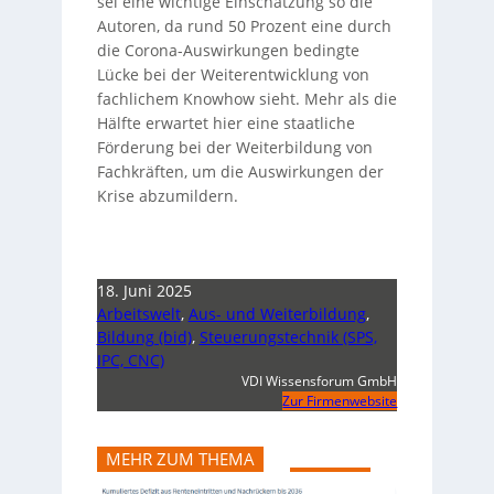
sei eine wichtige Einschätzung so die
Autoren, da rund 50 Prozent eine durch
die Corona-Auswirkungen bedingte
Lücke bei der Weiterentwicklung von
fachlichem Knowhow sieht. Mehr als die
Hälfte erwartet hier eine staatliche
Förderung bei der Weiterbildung von
Fachkräften, um die Auswirkungen der
Krise abzumildern.
18. Juni 2025
Arbeitswelt
,
Aus- und Weiterbildung
,
Bildung (bid)
,
Steuerungstechnik (SPS,
IPC, CNC)
VDI Wissensforum GmbH
Zur Firmenwebsite
MEHR ZUM THEMA