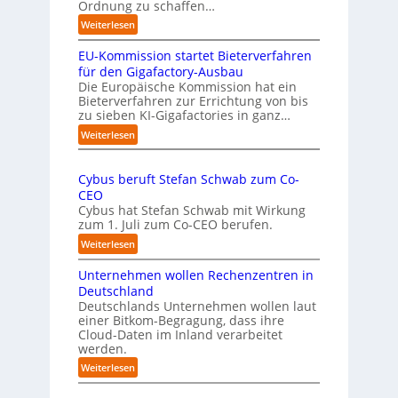
s
Ordnung zu schaffen…
e
t
:
Weiterlesen
n
„
s
EU-Kommission startet Bieterverfahren
E
c
s
für den Gigafactory-Ausbau
h
k
Die Europäische Kommission hat ein
r
Bieterverfahren zur Errichtung von bis
o
u
zu sieben KI-Gigafactories in ganz…
m
m
m
:
Weiterlesen
p
t
E
f
a
U
e
u
Cybus beruft Stefan Schwab zum Co-
-
f
n
CEO
K
d
u
Cybus hat Stefan Schwab mit Wirkung
o
i
n
zum 1. Juli zum Co-CEO berufen.
m
e
d
m
:
Weiterlesen
I
i
v
C
m
s
i
Unternehmen wollen Rechenzentren in
y
p
s
e
b
Deutschland
l
i
l
u
Deutschlands Unternehmen wollen laut
e
o
e
einer Bitkom-Begragung, dass ihre
s
m
n
Cloud-Daten im Inland verarbeitet
b
A
e
s
werden.
e
u
n
t
r
s
:
Weiterlesen
t
a
u
U
b
i
r
f
n