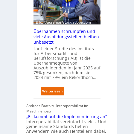
h
n
e
d
W
e
i
x
r
Bild: ©auremar/stock.adobe.com
a
t
u
Übernahmen schrumpfen und
s
f
viele Ausbildungsstellen bleiben
c
P
unbesetzt
h
l
Laut einer Studie des Instituts
a
a
für Arbeitsmarkt- und
f
t
Berufsforschung (IAB) ist die
t
z
Übernahmequote von
z
1
Auszubildenden im Jahr 2025 auf
e
7
75% gesunken, nachdem sie
i
2024 mit 79% ein Rekordhoch…
g
t
:
Weiterlesen
s
Ü
i
b
c
Andreas Faath zu Interoperabilität im
e
h
Maschinenbau
r
r
„Es kommt auf die Implementierung an“
n
o
Interoperabilität vereinfacht vieles. Und
a
b
gemeinsame Standards helfen
h
u
Anwendern wie auch Herstellern dabei,
m