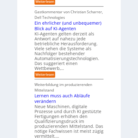
:
Weiterlesen
-
o
e
n
E
H
j
r
f
i
e
r
Gastkommentar von Christian Scharrer,
e
ü
n
k
i
r
Dell Technologies
r
3
t
s
I
Ein ehrlicher (und unbequemer)
s
D
e
i
n
-
t
Blick auf KI-Agenten
i
k
d
Z
n
e
o
KI-Agenten gelten derzeit als
u
w
d
,
Antwort auf nahezu jede
l
s
i
e
w
t
betriebliche Herausforderung.
l
l
r
a
r
Viele sehen die Systeme als
l
e
I
c
i
Nachfolger bestehender
i
r
n
h
e
n
Automatisierungstechnologien.
d
s
n
r
g
Das suggeriert einen
u
e
o
f
s
n
Wettbewerb,…
b
ü
t
d
o
:
Weiterlesen
r
r
e
t
E
T
i
R
e
i
a
Weiterbildung im produzierenden
e
a
r
n
t
e
n
Mittelstand
e
o
r
s
Lernen muss auch Abläufe
h
r
m
o
r
t
verändern
ö
m
l
e
Neue Maschinen, digitale
g
w
i
l
a
Prozesse und durch KI gestützte
c
i
r
Fertigungen erhöhen den
h
c
e
Qualifizierungsdruck im
e
h
-
produzierenden Mittelstand. Das
r
e
G
(
nötige Fachwissen ist meist zügig
n
e
u
vermittelt.…
f