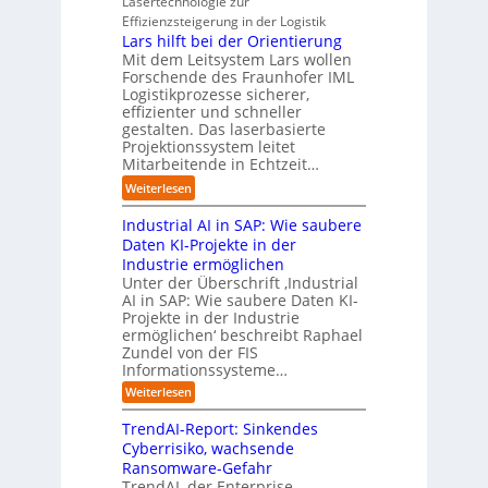
Lasertechnologie zur
u
s
t
t
u
Effizienzsteigerung in der Logistik
n
t
r
i
d
Lars hilft bei der Orientierung
g
r
i
o
i
Mit dem Leitsystem Lars wollen
s
i
a
n
e
Forschende des Fraunhofer IML
l
e
l
.
Logistikprozesse sicherer,
z
ö
a
B
O
effizienter und schneller
e
s
u
u
r
gestalten. Das laserbasierte
i
u
t
s
Projektionssystem leitet
g
g
n
o
Mitarbeitende in Echtzeit…
i
w
t
g
m
n
ä
M
:
Weiterlesen
e
a
e
c
i
L
n
t
s
h
s
Industrial AI in SAP: Wie saubere
a
i
s
s
s
r
Daten KI-Projekte in der
s
E
t
t
s
Industrie ermöglichen
i
c
w
r
h
Unter der Überschrift ‚Industrial
e
o
e
a
i
AI in SAP: Wie saubere Daten KI-
r
s
i
u
Projekte in der Industrie
l
u
y
t
e
ermöglichen‘ beschreibt Raphael
f
n
s
e
Zundel von der FIS
n
t
g
t
r
Informationssysteme…
g
b
e
e
e
:
Weiterlesen
m
I
g
i
n
v
e
TrendAI-Report: Sinkendes
d
d
o
n
e
Cyberrisiko, wachsende
u
n
ü
r
Ransomware-Gefahr
s
F
b
t
O
TrendAI, der Enterprise-