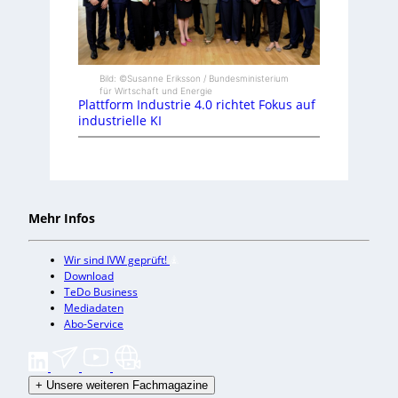
Bild: ©Susanne Eriksson / Bundesministerium
für Wirtschaft und Energie
Plattform Industrie 4.0 richtet Fokus auf
industrielle KI
Mehr Infos
Wir sind IVW geprüft!
Download
TeDo Business
Mediadaten
Abo-Service
+
Unsere weiteren Fachmagazine