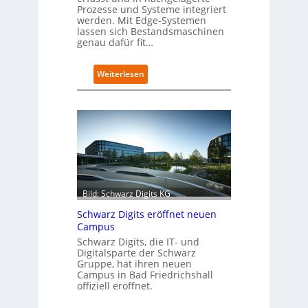
Prozesse und Systeme integriert
werden. Mit Edge-Systemen
lassen sich Bestandsmaschinen
genau dafür fit…
:
Weiterlesen
R
e
t
r
o
f
i
t
-
Bild: Schwarz Digits KG
D
a
Schwarz Digits eröffnet neuen
t
Campus
e
Schwarz Digits, die IT- und
n
Digitalsparte der Schwarz
s
Gruppe, hat ihren neuen
a
Campus in Bad Friedrichshall
u
offiziell eröffnet.
b