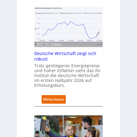
e
e
u
n
t
C
s
a
c
m
h
p
l
u
a
s
Bild: Ifo Institut
n
d
Deutsche Wirtschaft zeigt sich
i
robust
m
Trotz gestiegener Energiepreise
B
und hoher Inflation sieht das Ifo
i
Institut die deutsche Wirtschaft
t
im ersten Halbjahr 2026 auf
k
Erholungskurs.
o
m
:
Weiterlesen
-
D
D
e
E
u
S
t
I
s
-
c
I