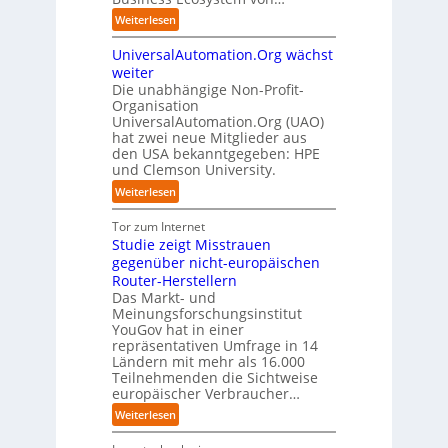
t
g
s
e
t
b
:
a
Weiterlesen
e
n
f
l
S
f
t
i
ü
i
UniversalAutomation.Org wächst
o
a
z
n
r
c
l
c
weiter
t
D
p
k
i
t
Die unabhängige Non-Profit-
e
r
t
Organisation
d
o
u
a
a
UniversalAutomation.Org (UAO)
S
r
t
x
hat zwei neue Mitglieder aus
u
y
y
s
i
den USA bekanntgegeben: HPE
f
s
-
c
s
und Clemson University.
d
t
A
h
n
i
e
u
:
Weiterlesen
l
a
e
m
s
U
a
h
Z
T
b
n
Tor zum Internet
n
e
u
e
a
i
Studie zeigt Misstrauen
d
A
k
a
u
v
gegenüber nicht-europäischen
u
u
m
e
Router-Herstellern
t
n
t
r
Das Markt- und
o
f
r
s
Meinungsforschungsinstitut
m
t
i
a
YouGov hat in einer
a
d
t
repräsentativen Umfrage in 14
l
t
e
t
Ländern mit mehr als 16.000
A
i
r
Teilnehmenden die Sichtweise
I
u
s
europäischer Verbraucher…
I
n
t
i
n
d
o
:
Weiterlesen
e
d
u
m
S
r
u
s
a
t