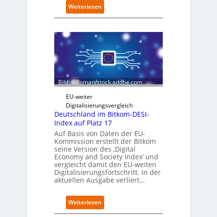
e
:
Weiterlesen
r
S
i
c
n
h
t
w
e
a
g
r
r
z
i
D
e
Bild: ©Roman/stock.adobe.com
i
r
g
t
EU-weiter
i
Digitalisierungsvergleich
t
Deutschland im Bitkom-DESI-
s
Index auf Platz 17
e
Auf Basis von Daten der EU-
r
Kommission erstellt der Bitkom
ö
seine Version des ‚Digital
f
Economy and Society Index‘ und
f
vergleicht damit den EU-weiten
Digitalisierungsfortschritt. In der
n
aktuellen Ausgabe verliert…
e
t
n
:
Weiterlesen
e
D
u