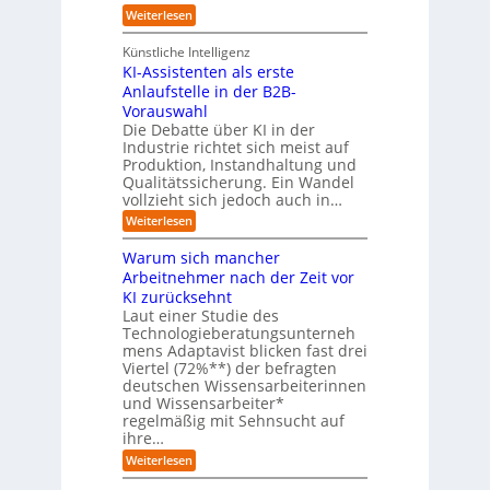
n
a
:
Weiterlesen
d
h
L
u
r
e
n
Künstliche Intelligenz
r
b
KI-Assistenten als erste
n
e
Anlaufstelle in der B2B-
e
q
n
Vorauswahl
u
m
e
Die Debatte über KI in der
u
m
Industrie richtet sich meist auf
s
e
Produktion, Instandhaltung und
s
r
Qualitätssicherung. Ein Wandel
a
)
vollzieht sich jedoch auch in…
u
B
c
l
:
Weiterlesen
h
i
K
A
c
I
Warum sich mancher
b
k
-
l
Arbeitnehmer nach der Zeit vor
a
A
ä
u
KI zurücksehnt
s
u
f
s
Laut einer Studie des
f
K
i
Technologieberatungsunterneh
e
I
s
mens Adaptavist blicken fast drei
v
-
t
e
Viertel (72%**) der befragten
A
e
r
deutschen Wissensarbeiterinnen
g
n
ä
e
und Wissensarbeiter*
t
n
n
regelmäßig mit Sehnsucht auf
e
d
t
n
ihre…
e
e
a
r
:
Weiterlesen
n
l
n
W
s
a