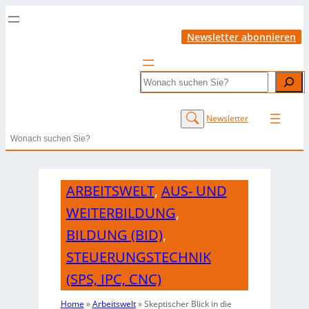
Newsletter abonnieren
Search
Newsletter
Search
ARBEITSWELT
,
AUS- UND
WEITERBILDUNG
,
BILDUNG (BID)
,
STEUERUNGSTECHNIK
(SPS, IPC, CNC)
Home
»
Arbeitswelt
»
Skeptischer Blick in die