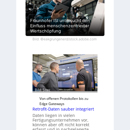
Fraunhofer ISI untersucht den
Einfluss menschenzentrierter
Wertschöpfung
Bild: ©eakgrungenerd/stock.adobe.com
Bild: Sitec
Von offenen Protokollen bis zu
Edge Gateways
Retrofit-Daten sauber integriert
Daten liegen in vielen
Fertigungsunternehmen vor,
können aber oft nicht korrekt
erfasst und in nachgelagerte