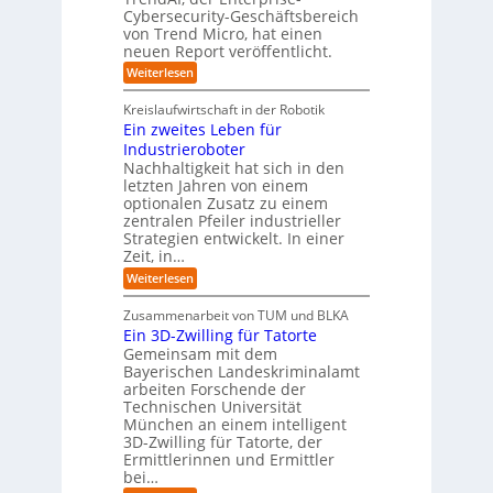
o
r
e
r
Cybersecurity-Geschäftsbereich
i
r
r
von Trend Micro, hat einen
i
a
m
neuen Report veröffentlicht.
n
e
l
w
i
n
A
:
Weiterlesen
a
I
c
T
t
y
i
r
h
i
Kreislaufwirtschaft in der Robotik
n
e
s
t
e
Ein zweites Leben für
S
n
b
-
r
Industrieroboter
A
d
e
e
u
P
A
Nachhaltigkeit hat sich in den
i
:
I
u
n
letzten Jahren von einem
W
-
r
g
optionalen Zusatz zu einem
i
R
o
zentralen Pfeiler industrieller
e
e
Strategien entwickelt. In einer
p
s
p
Zeit, in…
ä
a
o
u
r
i
:
Weiterlesen
b
t
E
s
e
:
i
c
Zusammenarbeit von TUM und BLKA
r
S
n
h
Ein 3D-Zwilling für Tatorte
e
i
z
D
e
n
Gemeinsam mit dem
w
a
k
n
Bayerischen Landeskriminalamt
e
t
e
i
R
arbeiten Forschende der
e
n
t
Technischen Universität
o
n
d
e
München an einem intelligent
u
K
e
s
3D-Zwilling für Tatorte, der
I
s
t
L
-
C
Ermittlerinnen und Ermittler
e
e
P
y
bei…
b
r
r
b
e