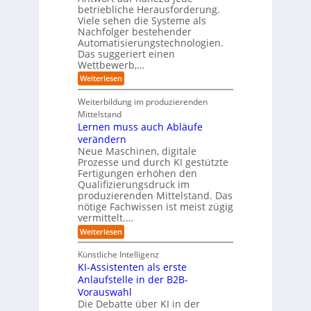
i
e
w
t
betriebliche Herausforderung.
l
l
r
a
r
Viele sehen die Systeme als
l
e
I
c
i
Nachfolger bestehender
i
r
n
h
e
n
Automatisierungstechnologien.
d
s
n
r
g
Das suggeriert einen
u
e
o
f
s
n
Wettbewerb,…
b
ü
t
d
o
:
Weiterlesen
r
r
e
t
E
T
i
R
e
i
a
Weiterbildung im produzierenden
e
a
r
n
t
e
n
Mittelstand
e
o
r
s
Lernen muss auch Abläufe
h
r
m
o
r
t
verändern
ö
m
l
e
Neue Maschinen, digitale
g
w
i
l
a
Prozesse und durch KI gestützte
c
i
r
Fertigungen erhöhen den
h
c
e
Qualifizierungsdruck im
e
h
-
produzierenden Mittelstand. Das
r
e
G
(
nötige Fachwissen ist meist zügig
n
e
u
vermittelt.…
f
n
a
:
Weiterlesen
d
h
L
u
r
e
n
Künstliche Intelligenz
r
b
KI-Assistenten als erste
n
e
Anlaufstelle in der B2B-
e
q
n
Vorauswahl
u
m
e
Die Debatte über KI in der
u
m