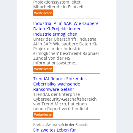
t
s
Projektionssystem leitet
g
g
n
o
Mitarbeitende in Echtzeit…
i
w
t
g
m
n
ä
M
:
Weiterlesen
e
a
e
c
i
L
n
t
s
h
s
Industrial AI in SAP: Wie saubere
a
i
s
s
s
r
Daten KI-Projekte in der
s
E
t
t
s
Industrie ermöglichen
i
c
w
r
h
Unter der Überschrift ‚Industrial
e
o
e
a
i
AI in SAP: Wie saubere Daten KI-
r
s
i
u
Projekte in der Industrie
l
u
y
t
e
ermöglichen‘ beschreibt Raphael
f
n
s
e
Zundel von der FIS
n
t
g
t
r
Informationssysteme…
g
b
e
e
e
:
Weiterlesen
m
I
g
i
n
v
e
TrendAI-Report: Sinkendes
d
d
o
n
e
Cyberrisiko, wachsende
u
n
ü
r
Ransomware-Gefahr
s
F
b
t
O
TrendAI, der Enterprise-
o
r
e
r
Cybersecurity-Geschäftsbereich
i
r
r
von Trend Micro, hat einen
i
a
m
neuen Report veröffentlicht.
n
e
l
w
i
n
A
:
Weiterlesen
a
I
c
T
t
y
i
r
h
i
Kreislaufwirtschaft in der Robotik
n
e
s
t
e
Ein zweites Leben für
S
n
b