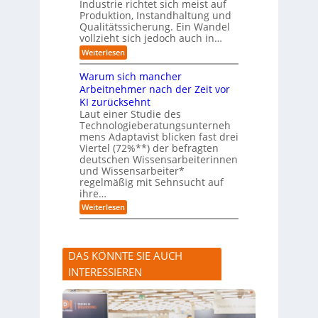
Industrie richtet sich meist auf
s
e
Produktion, Instandhaltung und
s
r
Qualitätssicherung. Ein Wandel
a
)
vollzieht sich jedoch auch in…
u
B
c
l
:
Weiterlesen
h
i
K
A
c
I
Warum sich mancher
b
k
-
l
Arbeitnehmer nach der Zeit vor
a
A
ä
u
KI zurücksehnt
s
u
f
s
Laut einer Studie des
f
K
i
Technologieberatungsunterneh
e
I
s
mens Adaptavist blicken fast drei
v
-
t
e
Viertel (72%**) der befragten
A
e
r
deutschen Wissensarbeiterinnen
g
n
ä
e
und Wissensarbeiter*
t
n
n
regelmäßig mit Sehnsucht auf
e
d
t
n
ihre…
e
e
a
r
:
Weiterlesen
n
l
n
W
s
a
e
r
r
u
s
DAS KÖNNTE SIE AUCH
m
t
s
e
INTERESSIEREN
i
A
c
n
h
l
m
a
a