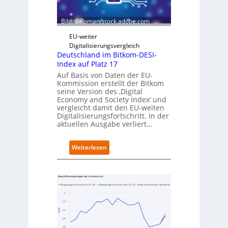
z
i
D
e
Bild: ©Roman/stock.adobe.com
i
r
g
t
EU-weiter
i
Digitalisierungsvergleich
t
Deutschland im Bitkom-DESI-
s
Index auf Platz 17
e
Auf Basis von Daten der EU-
r
Kommission erstellt der Bitkom
ö
seine Version des ‚Digital
f
Economy and Society Index‘ und
f
vergleicht damit den EU-weiten
Digitalisierungsfortschritt. In der
n
aktuellen Ausgabe verliert…
e
t
n
:
Weiterlesen
e
D
u
e
e
u
n
t
C
s
a
c
m
h
p
l
u