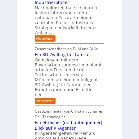
-
r
Industrieroboter
A
d
e
e
u
P
A
Nachhaltigkeit hat sich in den
i
:
I
u
n
letzten Jahren von einem
W
-
r
g
optionalen Zusatz zu einem
i
R
o
zentralen Pfeiler industrieller
e
e
Strategien entwickelt. In einer
p
s
p
Zeit, in…
ä
a
o
u
r
i
:
Weiterlesen
b
t
E
s
e
:
i
c
Zusammenarbeit von TUM und BLKA
r
S
n
h
Ein 3D-Zwilling für Tatorte
e
i
z
D
e
n
Gemeinsam mit dem
w
a
k
n
Bayerischen Landeskriminalamt
e
t
e
i
R
arbeiten Forschende der
e
n
t
Technischen Universität
o
n
d
e
München an einem intelligent
u
K
e
s
3D-Zwilling für Tatorte, der
I
s
t
L
-
C
Ermittlerinnen und Ermittler
e
e
P
y
bei…
b
r
r
b
e
:
Weiterlesen
-
o
e
n
E
H
j
r
f
i
e
r
Gastkommentar von Christian Scharrer,
e
ü
n
k
i
r
Dell Technologies
r
3
t
s
I
Ein ehrlicher (und unbequemer)
s
D
e
i
n
-
t
Blick auf KI-Agenten
i
k
d
Z
n
e
o
KI-Agenten gelten derzeit als
u
w
d
,
Antwort auf nahezu jede
l
s