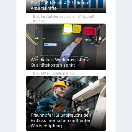
Bis 2036 fehlen 4,3 Millionen
Arbeitskräfte
Bild: Institut der deutschen Wirtschaft
Köln e.V.
Wie digitale Werkerassistenz
Qualitätskosten senkt
Bild: MKey Solution GmbH
Fraunhofer ISI untersucht den
Einfluss menschenzentrierter
Wertschöpfung