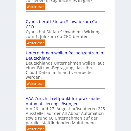
zu sieben KI-Gigafactories in ganz…
m
m
m
:
Weiterlesen
p
t
E
f
a
U
e
u
Cybus beruft Stefan Schwab zum Co-
-
f
n
CEO
K
d
u
Cybus hat Stefan Schwab mit Wirkung
o
i
n
zum 1. Juli zum Co-CEO berufen.
m
e
d
m
:
Weiterlesen
I
i
v
C
m
s
i
Unternehmen wollen Rechenzentren in
y
p
s
e
b
Deutschland
l
i
l
u
Deutschlands Unternehmen wollen laut
e
o
e
einer Bitkom-Begragung, dass ihre
s
m
n
Cloud-Daten im Inland verarbeitet
b
A
e
s
werden.
e
u
n
t
r
s
:
Weiterlesen
t
a
u
U
b
i
r
f
n
i
e
t
t
AAA Zürich: Treffpunkt für praxisnahe
t
l
r
e
S
Automatisierungslösungen
e
d
u
t
t
Am 26. und 27. August präsentieren 225
r
u
n
B
e
Aussteller auf der All About Automation
n
g
n
i
f
sowie rund 60 Unternehmen auf der
e
a
g
e
a
parallel stattfindenden Maintenance…
h
n
s
t
n
m
:
Weiterlesen
“
s
e