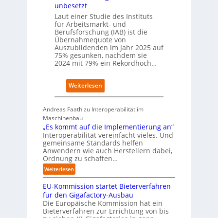
P
unbesetzt
h
l
Laut einer Studie des Instituts
a
a
für Arbeitsmarkt- und
f
t
Berufsforschung (IAB) ist die
t
z
Übernahmequote von
z
1
Auszubildenden im Jahr 2025 auf
e
7
75% gesunken, nachdem sie
i
2024 mit 79% ein Rekordhoch…
g
t
:
Weiterlesen
s
Ü
i
b
c
Andreas Faath zu Interoperabilität im
e
h
Maschinenbau
r
r
„Es kommt auf die Implementierung an“
n
o
Interoperabilität vereinfacht vieles. Und
a
b
gemeinsame Standards helfen
h
u
Anwendern wie auch Herstellern dabei,
m
s
Ordnung zu schaffen…
e
t
:
Weiterlesen
n
„
s
EU-Kommission startet Bieterverfahren
E
c
s
für den Gigafactory-Ausbau
h
k
Die Europäische Kommission hat ein
r
Bieterverfahren zur Errichtung von bis
o
u