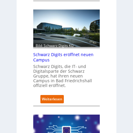
e
t
r
o
f
i
t
-
Bild: Schwarz Digits KG
D
a
Schwarz Digits eröffnet neuen
t
Campus
e
Schwarz Digits, die IT- und
n
Digitalsparte der Schwarz
s
Gruppe, hat ihren neuen
a
Campus in Bad Friedrichshall
u
offiziell eröffnet.
b
e
:
Weiterlesen
r
S
i
c
n
h
t
w
e
a
g
r
r