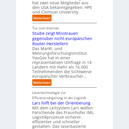
t
x
hat zwei neue Mitglieder aus
u
y
y
s
i
den USA bekanntgegeben: HPE
f
s
-
c
s
und Clemson University.
d
t
A
h
n
i
e
u
:
Weiterlesen
l
a
e
m
s
U
a
h
Z
T
b
n
Tor zum Internet
n
e
u
e
a
i
Studie zeigt Misstrauen
d
A
k
a
u
v
gegenüber nicht-europäischen
u
u
m
e
Router-Herstellern
t
n
t
r
Das Markt- und
o
f
r
s
Meinungsforschungsinstitut
m
t
i
a
YouGov hat in einer
a
d
t
repräsentativen Umfrage in 14
l
t
e
t
Ländern mit mehr als 16.000
A
i
r
Teilnehmenden die Sichtweise
I
u
s
europäischer Verbraucher…
I
n
t
i
n
d
o
:
Weiterlesen
e
d
u
m
S
r
u
s
a
t
Lasertechnologie zur
u
s
t
t
u
Effizienzsteigerung in der Logistik
n
t
r
i
d
Lars hilft bei der Orientierung
g
r
i
o
i
Mit dem Leitsystem Lars wollen
s
i
a
n
e
Forschende des Fraunhofer IML
l
e
l
.
Logistikprozesse sicherer,
z
ö
a
B
O
effizienter und schneller
e
s
u
u
r
gestalten. Das laserbasierte
i
u