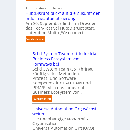
S
e
A
r
t
c
n
A
Tech-Festival in Dresden
v
e
h
w
A
Hub:Disrupt blickt auf die Zukunft der
e
l
w
o
Z
Industrieautomatisierung
r
l
a
l
ü
Am 30. September findet in Dresden
f
e
b
l
r
das Tech-Festival Hub:Disrupt statt.
a
z
n
e
Unter dem Motto ‚We connect.
i
h
u
b
n
c
:
Weiterlesen
r
m
l
R
h
H
e
C
e
e
:
u
n
o
c
i
T
Solid System Team tritt Industrial
b
f
-
h
b
r
Business Ecosystem von
:
ü
C
e
e
e
D
Formways bei
r
E
n
f
n
i
Solid System Team (SST) bringt
d
O
z
f
u
künftig seine Methoden-,
s
e
e
p
n
Prozess- und Software-
r
n
n
u
Kompetenz für CAD, CAM und
b
u
G
t
n
PDM/PLM in das Industrial
p
e
i
r
k
Business Ecosystem von…
t
g
s
e
t
b
:
a
Weiterlesen
e
n
f
l
S
f
t
i
ü
i
UniversalAutomation.Org wächst
o
a
z
n
r
c
l
c
weiter
t
D
p
k
i
t
Die unabhängige Non-Profit-
e
r
t
Organisation
d
o
u
a
a
UniversalAutomation.Org (UAO)
S
r