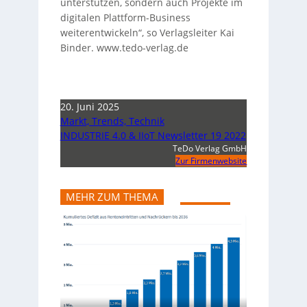
unterstützen, sondern auch Projekte im
digitalen Plattform-Business
weiterentwickeln“, so Verlagsleiter Kai
Binder. www.tedo-verlag.de
20. Juni 2025
Markt, Trends, Technik
INDUSTRIE 4.0 & IIoT Newsletter 19 2022
TeDo Verlag GmbH
Zur Firmenwebsite
MEHR ZUM THEMA