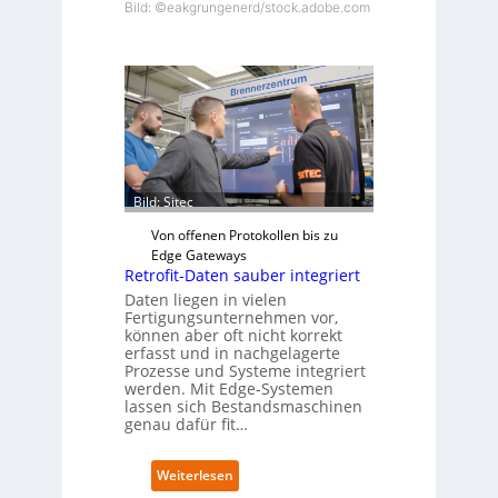
Bild: ©eakgrungenerd/stock.adobe.com
Bild: Sitec
Von offenen Protokollen bis zu
Edge Gateways
Retrofit-Daten sauber integriert
Daten liegen in vielen
Fertigungsunternehmen vor,
können aber oft nicht korrekt
erfasst und in nachgelagerte
Prozesse und Systeme integriert
werden. Mit Edge-Systemen
lassen sich Bestandsmaschinen
genau dafür fit…
:
Weiterlesen
R