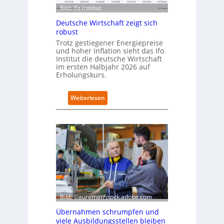
a
s
Bild: Ifo Institut
n
d
Deutsche Wirtschaft zeigt sich
i
robust
m
Trotz gestiegener Energiepreise
B
und hoher Inflation sieht das Ifo
i
Institut die deutsche Wirtschaft
t
im ersten Halbjahr 2026 auf
k
Erholungskurs.
o
m
:
Weiterlesen
-
D
D
e
E
u
S
t
I
s
-
c
I
h
n
e
d
W
e
i
x
r
Bild: ©auremar/stock.adobe.com
a
t
u
Übernahmen schrumpfen und
s
f
viele Ausbildungsstellen bleiben
c