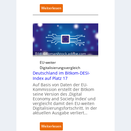
e
:
Weiterlesen
r
S
i
c
n
h
t
w
e
a
g
r
r
z
i
D
e
Bild: ©Roman/stock.adobe.com
i
r
g
t
EU-weiter
i
Digitalisierungsvergleich
t
Deutschland im Bitkom-DESI-
s
Index auf Platz 17
e
Auf Basis von Daten der EU-
r
Kommission erstellt der Bitkom
ö
seine Version des ‚Digital
f
Economy and Society Index‘ und
f
vergleicht damit den EU-weiten
Digitalisierungsfortschritt. In der
n
aktuellen Ausgabe verliert…
e
t
n
:
Weiterlesen
e