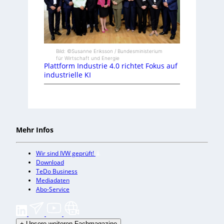
Bild: ©Susanne Eriksson / Bundesministerium
für Wirtschaft und Energie
Plattform Industrie 4.0 richtet Fokus auf
industrielle KI
Mehr Infos
Wir sind IVW geprüft!
Download
TeDo Business
Mediadaten
Abo-Service
+
Unsere weiteren Fachmagazine