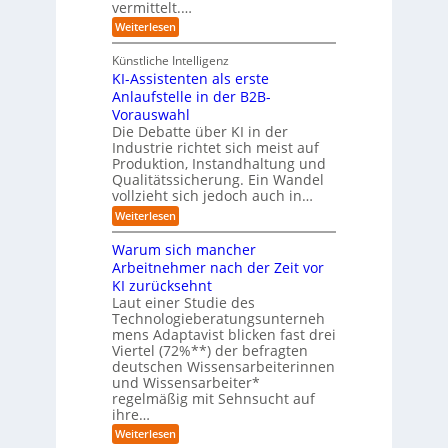
u
vermittelt.…
f
n
a
:
Weiterlesen
d
h
L
u
r
e
n
Künstliche Intelligenz
r
b
KI-Assistenten als erste
n
e
Anlaufstelle in der B2B-
e
q
n
Vorauswahl
u
m
e
Die Debatte über KI in der
u
m
Industrie richtet sich meist auf
s
e
Produktion, Instandhaltung und
s
r
Qualitätssicherung. Ein Wandel
a
)
vollzieht sich jedoch auch in…
u
B
c
l
:
Weiterlesen
h
i
K
A
c
I
Warum sich mancher
b
k
-
l
Arbeitnehmer nach der Zeit vor
a
A
ä
u
KI zurücksehnt
s
u
f
s
Laut einer Studie des
f
K
i
Technologieberatungsunterneh
e
I
s
mens Adaptavist blicken fast drei
v
-
t
e
Viertel (72%**) der befragten
A
e
r
deutschen Wissensarbeiterinnen
g
n
ä
e
und Wissensarbeiter*
t
n
n
regelmäßig mit Sehnsucht auf
e
d
t
n
ihre…
e
e
a
r
:
Weiterlesen
n
l
n
W