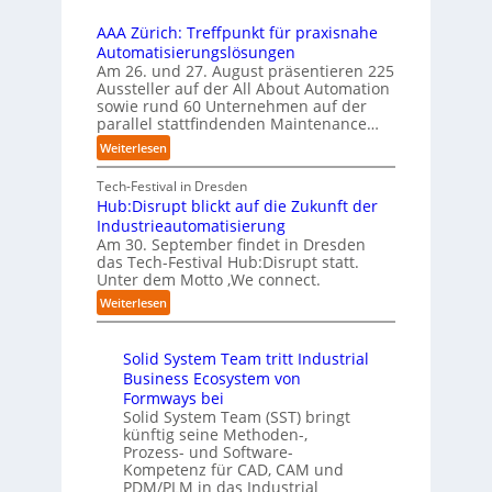
i
r
f
n
i
e
t
t
AAA Zürich: Treffpunkt für praxisnahe
t
l
r
e
S
Automatisierungslösungen
e
d
u
t
t
Am 26. und 27. August präsentieren 225
r
u
n
B
e
Aussteller auf der All About Automation
n
g
n
i
f
sowie rund 60 Unternehmen auf der
e
a
g
e
a
parallel stattfindenden Maintenance…
h
n
s
t
n
m
:
Weiterlesen
“
s
e
S
e
A
r
t
c
n
A
Tech-Festival in Dresden
v
e
h
w
A
Hub:Disrupt blickt auf die Zukunft der
e
l
w
o
Z
Industrieautomatisierung
r
l
a
l
ü
Am 30. September findet in Dresden
f
e
b
l
r
das Tech-Festival Hub:Disrupt statt.
a
z
n
e
Unter dem Motto ‚We connect.
i
h
u
b
n
c
:
Weiterlesen
r
m
l
R
h
H
e
C
e
e
:
u
n
o
c
i
T
Solid System Team tritt Industrial
b
f
-
h
b
r
Business Ecosystem von
:
ü
C
e
e
e
D
Formways bei
r
E
n
f
n
i
Solid System Team (SST) bringt
d
O
z
f
u
künftig seine Methoden-,
s
e
e
p
n
Prozess- und Software-
r
n
n
u
Kompetenz für CAD, CAM und
b
u
G
t
n
PDM/PLM in das Industrial
p
e
i