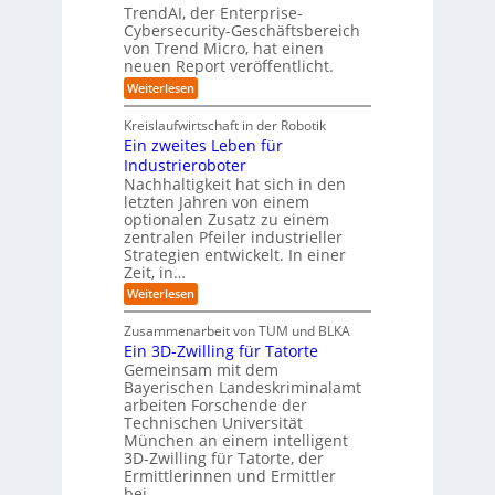
F
b
t
O
TrendAI, der Enterprise-
o
r
e
r
Cybersecurity-Geschäftsbereich
i
r
r
von Trend Micro, hat einen
i
a
m
neuen Report veröffentlicht.
n
e
l
w
i
n
A
:
Weiterlesen
a
I
c
T
t
y
i
r
h
i
Kreislaufwirtschaft in der Robotik
n
e
s
t
e
Ein zweites Leben für
S
n
b
-
r
Industrieroboter
A
d
e
e
u
P
A
Nachhaltigkeit hat sich in den
i
:
I
u
n
letzten Jahren von einem
W
-
r
g
optionalen Zusatz zu einem
i
R
o
zentralen Pfeiler industrieller
e
e
Strategien entwickelt. In einer
p
s
p
Zeit, in…
ä
a
o
u
r
i
:
Weiterlesen
b
t
E
s
e
:
i
c
Zusammenarbeit von TUM und BLKA
r
S
n
h
Ein 3D-Zwilling für Tatorte
e
i
z
D
e
n
Gemeinsam mit dem
w
a
k
n
Bayerischen Landeskriminalamt
e
t
e
i
R
arbeiten Forschende der
e
n
t
Technischen Universität
o
n
d
e
München an einem intelligent
u
K
e
s
3D-Zwilling für Tatorte, der
I
s
t
L
-
C
Ermittlerinnen und Ermittler
e
e
P
y
bei…
b