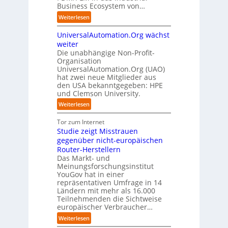
r
k
Business Ecosystem von…
t
g
s
e
t
b
:
a
Weiterlesen
e
n
f
l
S
f
t
i
ü
i
UniversalAutomation.Org wächst
o
a
z
n
r
c
l
c
weiter
t
D
p
k
i
t
Die unabhängige Non-Profit-
e
r
t
Organisation
d
o
u
a
a
UniversalAutomation.Org (UAO)
S
r
t
x
hat zwei neue Mitglieder aus
u
y
y
s
i
den USA bekanntgegeben: HPE
f
s
-
c
s
und Clemson University.
d
t
A
h
n
i
e
u
:
Weiterlesen
l
a
e
m
s
U
a
h
Z
T
b
n
Tor zum Internet
n
e
u
e
a
i
Studie zeigt Misstrauen
d
A
k
a
u
v
gegenüber nicht-europäischen
u
u
m
e
Router-Herstellern
t
n
t
r
Das Markt- und
o
f
r
s
Meinungsforschungsinstitut
m
t
i
a
YouGov hat in einer
a
d
t
repräsentativen Umfrage in 14
l
t
e
t
Ländern mit mehr als 16.000
A
i
r
Teilnehmenden die Sichtweise
I
u
s
europäischer Verbraucher…
I
n
t
i
n
d
o
:
Weiterlesen
e
d
u
m
S