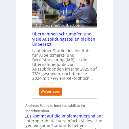
I
h
n
e
d
W
e
i
x
r
Bild: ©auremar/stock.adobe.com
a
t
u
Übernahmen schrumpfen und
s
f
viele Ausbildungsstellen bleiben
c
P
unbesetzt
h
l
Laut einer Studie des Instituts
a
a
für Arbeitsmarkt- und
f
t
Berufsforschung (IAB) ist die
t
z
Übernahmequote von
z
1
Auszubildenden im Jahr 2025 auf
e
7
75% gesunken, nachdem sie
i
2024 mit 79% ein Rekordhoch…
g
t
:
Weiterlesen
s
Ü
i
b
c
Andreas Faath zu Interoperabilität im
e
h
Maschinenbau
r
r
„Es kommt auf die Implementierung an“
n
o
Interoperabilität vereinfacht vieles. Und
a
b
gemeinsame Standards helfen
h
u