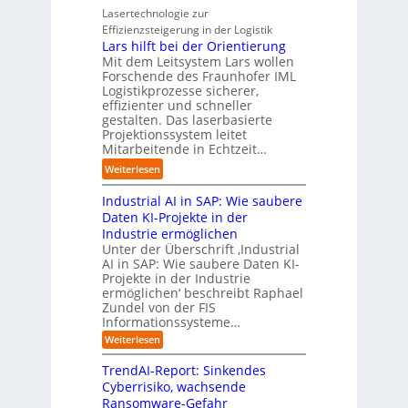
r
u
s
a
t
Lasertechnologie zur
u
s
t
t
u
Effizienzsteigerung in der Logistik
n
t
r
i
d
Lars hilft bei der Orientierung
g
r
i
o
i
Mit dem Leitsystem Lars wollen
s
i
a
n
e
Forschende des Fraunhofer IML
l
e
l
.
Logistikprozesse sicherer,
z
ö
a
B
O
effizienter und schneller
e
s
u
u
r
gestalten. Das laserbasierte
i
u
t
s
Projektionssystem leitet
g
g
n
o
Mitarbeitende in Echtzeit…
i
w
t
g
m
n
ä
M
:
Weiterlesen
e
a
e
c
i
L
n
t
s
h
s
Industrial AI in SAP: Wie saubere
a
i
s
s
s
r
Daten KI-Projekte in der
s
E
t
t
s
Industrie ermöglichen
i
c
w
r
h
Unter der Überschrift ‚Industrial
e
o
e
a
i
AI in SAP: Wie saubere Daten KI-
r
s
i
u
Projekte in der Industrie
l
u
y
t
e
ermöglichen‘ beschreibt Raphael
f
n
s
e
Zundel von der FIS
n
t
g
t
r
Informationssysteme…
g
b
e
e
e
:
Weiterlesen
m
I
g
i
n
v
e
TrendAI-Report: Sinkendes
d
d
o
n
e
Cyberrisiko, wachsende
u
n
ü
r
Ransomware-Gefahr
s