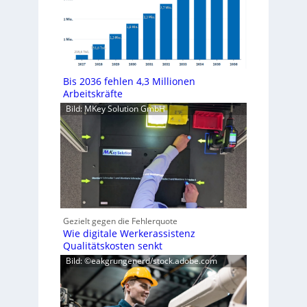
Bis 2036 fehlen 4,3 Millionen
Arbeitskräfte
Bild: MKey Solution GmbH
Gezielt gegen die Fehlerquote
Wie digitale Werkerassistenz
Qualitätskosten senkt
Bild: ©eakgrungenerd/stock.adobe.com