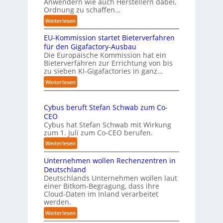
Anwendern wie auch Herstellern dabei,
m
s
Ordnung zu schaffen…
e
t
:
Weiterlesen
n
„
s
EU-Kommission startet Bieterverfahren
E
c
s
für den Gigafactory-Ausbau
h
k
Die Europäische Kommission hat ein
r
Bieterverfahren zur Errichtung von bis
o
u
zu sieben KI-Gigafactories in ganz…
m
m
m
:
Weiterlesen
p
t
E
f
a
U
e
u
Cybus beruft Stefan Schwab zum Co-
-
f
n
CEO
K
d
u
Cybus hat Stefan Schwab mit Wirkung
o
i
n
zum 1. Juli zum Co-CEO berufen.
m
e
d
m
:
Weiterlesen
I
i
v
C
m
s
i
Unternehmen wollen Rechenzentren in
y
p
s
e
b
Deutschland
l
i
l
u
Deutschlands Unternehmen wollen laut
e
o
e
einer Bitkom-Begragung, dass ihre
s
m
n
Cloud-Daten im Inland verarbeitet
b
A
e
s
werden.
e
u
n
t
r
s
:
Weiterlesen
t
a
u
U
b