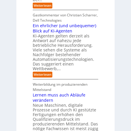
r
r
b
e
:
Weiterlesen
-
o
e
n
E
H
j
r
f
i
e
r
Gastkommentar von Christian Scharrer,
e
ü
n
k
i
r
Dell Technologies
r
3
t
s
I
Ein ehrlicher (und unbequemer)
s
D
e
i
n
-
t
Blick auf KI-Agenten
i
k
d
Z
n
e
o
KI-Agenten gelten derzeit als
u
w
d
,
Antwort auf nahezu jede
l
s
i
e
w
t
betriebliche Herausforderung.
l
l
r
a
r
Viele sehen die Systeme als
l
e
I
c
i
Nachfolger bestehender
i
r
n
h
e
n
Automatisierungstechnologien.
d
s
n
r
g
Das suggeriert einen
u
e
o
f
s
n
Wettbewerb,…
b
ü
t
d
o
:
Weiterlesen
r
r
e
t
E
T
i
R
e
i
a
Weiterbildung im produzierenden
e
a
r
n
t
e
n
Mittelstand
e
o
r
s
Lernen muss auch Abläufe
h
r
m
o
r
t
verändern
ö
m
l
e
Neue Maschinen, digitale
g
w
i
l
a
Prozesse und durch KI gestützte
c
i
r
Fertigungen erhöhen den
h
c
e
Qualifizierungsdruck im
e
h
-
produzierenden Mittelstand. Das
r
e
G
(
nötige Fachwissen ist meist zügig
n
e