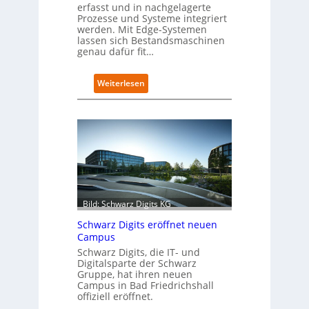
erfasst und in nachgelagerte
Prozesse und Systeme integriert
werden. Mit Edge-Systemen
lassen sich Bestandsmaschinen
genau dafür fit…
:
Weiterlesen
R
e
t
r
o
f
i
t
-
Bild: Schwarz Digits KG
D
a
Schwarz Digits eröffnet neuen
t
Campus
e
Schwarz Digits, die IT- und
n
Digitalsparte der Schwarz
s
Gruppe, hat ihren neuen
a
Campus in Bad Friedrichshall
u
offiziell eröffnet.
b