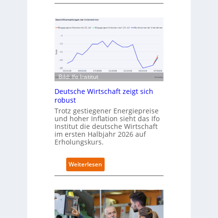
D
u
e
e
u
n
t
C
s
a
c
m
h
p
l
u
a
s
Bild: Ifo Institut
n
d
Deutsche Wirtschaft zeigt sich
i
robust
m
Trotz gestiegener Energiepreise
B
und hoher Inflation sieht das Ifo
i
Institut die deutsche Wirtschaft
t
im ersten Halbjahr 2026 auf
k
Erholungskurs.
o
m
:
Weiterlesen
-
D
D
e
E
u
S
t
I
s
-
c