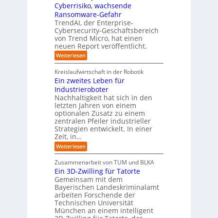
d
o
n
e
Cyberrisiko, wachsende
u
n
ü
r
Ransomware-Gefahr
s
F
b
t
O
TrendAI, der Enterprise-
o
r
e
r
Cybersecurity-Geschäftsbereich
i
r
r
von Trend Micro, hat einen
i
a
m
neuen Report veröffentlicht.
n
e
l
w
i
n
A
:
Weiterlesen
a
I
c
T
t
y
i
r
h
i
Kreislaufwirtschaft in der Robotik
n
e
s
t
e
Ein zweites Leben für
S
n
b
-
r
Industrieroboter
A
d
e
e
u
P
A
Nachhaltigkeit hat sich in den
i
:
I
u
n
letzten Jahren von einem
W
-
r
g
optionalen Zusatz zu einem
i
R
o
zentralen Pfeiler industrieller
e
e
Strategien entwickelt. In einer
p
s
p
Zeit, in…
ä
a
o
u
r
i
:
Weiterlesen
b
t
E
s
e
:
i
c
Zusammenarbeit von TUM und BLKA
r
S
n
h
Ein 3D-Zwilling für Tatorte
e
i
z
D
e
n
Gemeinsam mit dem
w
a
k
n
Bayerischen Landeskriminalamt
e
t
e
i
R
arbeiten Forschende der
e
n
t
Technischen Universität
o
n
d
e
München an einem intelligent
u
K
e
s