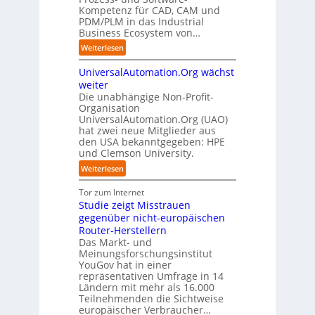
n
u
Kompetenz für CAD, CAM und
b
u
G
t
n
PDM/PLM in das Industrial
p
e
i
r
k
Business Ecosystem von…
t
g
s
e
t
b
:
a
Weiterlesen
e
n
f
l
S
f
t
i
ü
i
UniversalAutomation.Org wächst
o
a
z
n
r
c
l
c
weiter
t
D
p
k
i
t
Die unabhängige Non-Profit-
e
r
t
Organisation
d
o
u
a
a
UniversalAutomation.Org (UAO)
S
r
t
x
hat zwei neue Mitglieder aus
u
y
y
s
i
den USA bekanntgegeben: HPE
f
s
-
c
s
und Clemson University.
d
t
A
h
n
i
e
u
:
Weiterlesen
l
a
e
m
s
U
a
h
Z
T
b
n
Tor zum Internet
n
e
u
e
a
i
Studie zeigt Misstrauen
d
A
k
a
u
v
gegenüber nicht-europäischen
u
u
m
e
Router-Herstellern
t
n
t
r
Das Markt- und
o
f
r
s
Meinungsforschungsinstitut
m
t
i
a
YouGov hat in einer
a
d
t
repräsentativen Umfrage in 14
l
t
e
t
Ländern mit mehr als 16.000
A
i
r
Teilnehmenden die Sichtweise
I
u
s
europäischer Verbraucher…
I
n
t