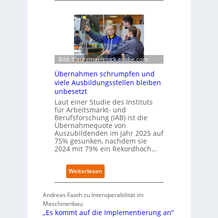
m
e
-
u
D
t
E
s
S
c
I
h
-
e
Bild: ©auremar/stock.adobe.com
I
W
Übernahmen schrumpfen und
n
i
viele Ausbildungsstellen bleiben
d
r
unbesetzt
e
t
x
Laut einer Studie des Instituts
s
a
für Arbeitsmarkt- und
c
Berufsforschung (IAB) ist die
u
h
Übernahmequote von
f
a
Auszubildenden im Jahr 2025 auf
P
f
75% gesunken, nachdem sie
l
t
2024 mit 79% ein Rekordhoch…
a
z
t
e
z
:
Weiterlesen
i
1
Ü
g
7
b
t
Andreas Faath zu Interoperabilität im
e
s
Maschinenbau
r
i
„Es kommt auf die Implementierung an“
n
c