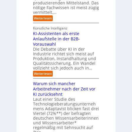
h
-
produzierenden Mittelstand. Das
r
e
G
(
nötige Fachwissen ist meist zügig
n
e
u
vermittelt.…
f
n
a
:
Weiterlesen
d
h
L
u
r
e
n
Künstliche Intelligenz
r
b
KI-Assistenten als erste
n
e
Anlaufstelle in der B2B-
e
q
n
Vorauswahl
u
m
e
Die Debatte über KI in der
u
m
Industrie richtet sich meist auf
s
e
Produktion, Instandhaltung und
s
r
Qualitätssicherung. Ein Wandel
a
)
vollzieht sich jedoch auch in…
u
B
c
l
:
Weiterlesen
h
i
K
A
c
I
Warum sich mancher
b
k
-
l
Arbeitnehmer nach der Zeit vor
a
A
ä
u
KI zurücksehnt
s
u
f
s
Laut einer Studie des
f
K
i
Technologieberatungsunterneh
e
I
s
mens Adaptavist blicken fast drei
v
-
t
e
Viertel (72%**) der befragten
A
e
r
deutschen Wissensarbeiterinnen
g
n
ä
e
und Wissensarbeiter*
t
n
n
regelmäßig mit Sehnsucht auf
e
d
t
n