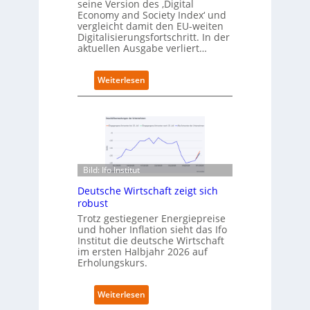
e
seine Version des ‚Digital
r
Economy and Society Index‘ und
vergleicht damit den EU-weiten
ö
Digitalisierungsfortschritt. In der
f
aktuellen Ausgabe verliert…
f
n
e
:
Weiterlesen
t
D
n
e
e
u
u
t
e
s
n
c
C
h
Bild: Ifo Institut
a
l
m
Deutsche Wirtschaft zeigt sich
a
p
robust
n
u
d
Trotz gestiegener Energiepreise
s
und hoher Inflation sieht das Ifo
i
Institut die deutsche Wirtschaft
m
im ersten Halbjahr 2026 auf
B
Erholungskurs.
i
t
k
:
Weiterlesen
o
D