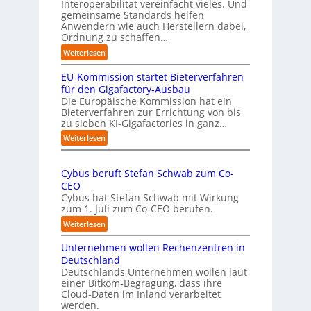
Interoperabilität vereinfacht vieles. Und
a
h
gemeinsame Standards helfen
h
r
Anwendern wie auch Herstellern dabei,
m
o
Ordnung zu schaffen…
e
b
:
Weiterlesen
n
u
„
s
s
EU-Kommission startet Bieterverfahren
E
c
t
s
für den Gigafactory-Ausbau
h
k
Die Europäische Kommission hat ein
r
Bieterverfahren zur Errichtung von bis
o
u
zu sieben KI-Gigafactories in ganz…
m
m
m
:
Weiterlesen
p
t
E
f
a
U
e
u
Cybus beruft Stefan Schwab zum Co-
-
f
n
CEO
K
d
u
Cybus hat Stefan Schwab mit Wirkung
o
i
n
zum 1. Juli zum Co-CEO berufen.
m
e
d
m
:
Weiterlesen
I
i
v
C
m
s
i
Unternehmen wollen Rechenzentren in
y
p
s
e
b
Deutschland
l
i
l
u
Deutschlands Unternehmen wollen laut
e
o
e
einer Bitkom-Begragung, dass ihre
s
m
n
Cloud-Daten im Inland verarbeitet
b
A
e
s
werden.
e
u