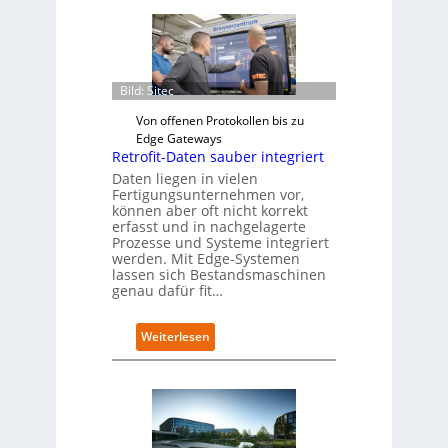
Bild: Sitec
Von offenen Protokollen bis zu
Edge Gateways
Retrofit-Daten sauber integriert
Daten liegen in vielen
Fertigungsunternehmen vor,
können aber oft nicht korrekt
erfasst und in nachgelagerte
Prozesse und Systeme integriert
werden. Mit Edge-Systemen
lassen sich Bestandsmaschinen
genau dafür fit…
:
Weiterlesen
R
e
t
r
o
f