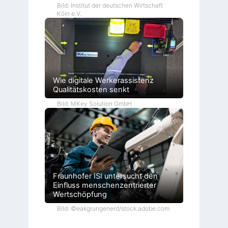
Bild: Institut der deutschen Wirtschaft
Köln e.V.
Wie digitale Werkerassistenz
Qualitätskosten senkt
Bild: MKey Solution GmbH
Fraunhofer ISI untersucht den
Einfluss menschenzentrierter
Wertschöpfung
Bild: ©eakgrungenerd/stock.adobe.com