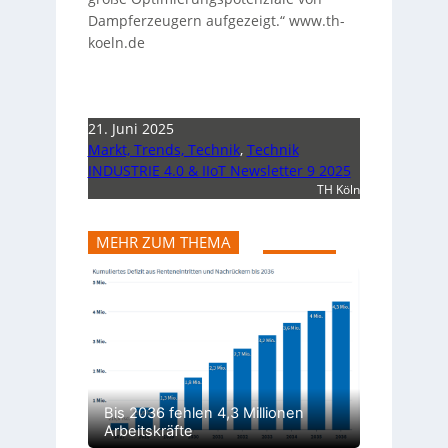
Dampferzeugern aufgezeigt.“ www.th-
koeln.de
21. Juni 2025
Markt, Trends, Technik
,
Technik
INDUSTRIE 4.0 & IIoT Newsletter 9 2025
TH Köln
MEHR ZUM THEMA
Bis 2036 fehlen 4,3 Millionen
Arbeitskräfte