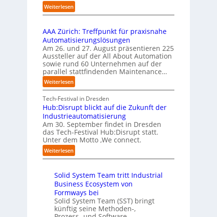
n
t
r
s
:
Weiterlesen
t
a
u
U
b
i
r
f
n
i
e
t
t
AAA Zürich: Treffpunkt für praxisnahe
t
l
r
e
S
Automatisierungslösungen
e
d
u
t
t
Am 26. und 27. August präsentieren 225
r
u
n
B
e
Aussteller auf der All About Automation
n
g
n
i
f
sowie rund 60 Unternehmen auf der
e
a
g
e
a
parallel stattfindenden Maintenance…
h
n
s
t
n
m
:
Weiterlesen
“
s
e
S
e
A
r
t
c
n
A
Tech-Festival in Dresden
v
e
h
w
A
Hub:Disrupt blickt auf die Zukunft der
e
l
w
o
Z
Industrieautomatisierung
r
l
a
l
ü
Am 30. September findet in Dresden
f
e
b
l
r
das Tech-Festival Hub:Disrupt statt.
a
z
n
e
Unter dem Motto ‚We connect.
i
h
u
b
n
c
:
Weiterlesen
r
m
l
R
h
H
e
C
e
e
:
u
n
o
c
i
T
Solid System Team tritt Industrial
b
f
-
h
b
r
Business Ecosystem von
:
ü
C
e
e
e
D
Formways bei
r
E
n
f
n
i
Solid System Team (SST) bringt
d
O
z
f
u
künftig seine Methoden-,
s
e
e
p
n
Prozess- und Software-
r
n