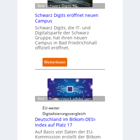
i
Bild: Schwarz Digits KG
t
Schwarz Digits eröffnet neuen
-
Campus
D
a
Schwarz Digits, die IT- und
Digitalsparte der Schwarz
t
Gruppe, hat ihren neuen
e
Campus in Bad Friedrichshall
n
offiziell eröffnet.
s
a
u
:
Weiterlesen
b
S
e
c
r
h
i
w
n
a
t
r
Bild: ©Roman/stock.adobe.com
e
z
g
D
EU-weiter
r
i
Digitalisierungsvergleich
i
g
Deutschland im Bitkom-DESI-
e
i
Index auf Platz 17
r
t
Auf Basis von Daten der EU-
t
s
Kommission erstellt der Bitkom