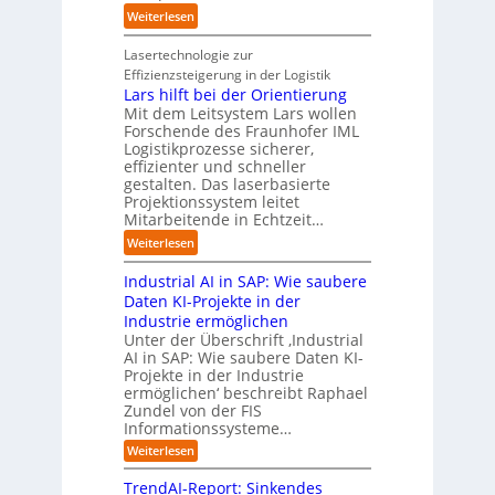
i
n
d
o
:
Weiterlesen
e
d
u
m
S
r
u
s
a
t
Lasertechnologie zur
u
s
t
t
u
Effizienzsteigerung in der Logistik
n
t
r
i
d
Lars hilft bei der Orientierung
g
r
i
o
i
Mit dem Leitsystem Lars wollen
s
i
a
n
e
Forschende des Fraunhofer IML
l
e
l
.
Logistikprozesse sicherer,
z
ö
a
B
O
effizienter und schneller
e
s
u
u
r
gestalten. Das laserbasierte
i
u
t
s
Projektionssystem leitet
g
g
n
o
Mitarbeitende in Echtzeit…
i
w
t
g
m
n
ä
M
:
Weiterlesen
e
a
e
c
i
L
n
t
s
h
s
Industrial AI in SAP: Wie saubere
a
i
s
s
s
r
Daten KI-Projekte in der
s
E
t
t
s
Industrie ermöglichen
i
c
w
r
h
Unter der Überschrift ‚Industrial
e
o
e
a
i
AI in SAP: Wie saubere Daten KI-
r
s
i
u
Projekte in der Industrie
l
u
y
t
e
ermöglichen‘ beschreibt Raphael
f
n
s
e
Zundel von der FIS
n
t
g
t
r
Informationssysteme…
g
b
e
e
e
:
Weiterlesen
m
I
g
i
n
v
e
TrendAI-Report: Sinkendes
d