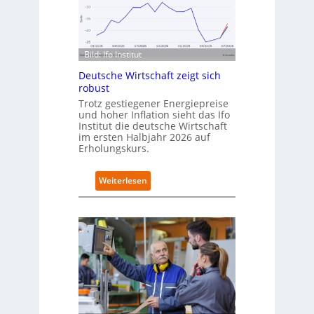
a
c
m
h
p
l
u
a
s
Bild: Ifo Institut
n
d
Deutsche Wirtschaft zeigt sich
i
robust
m
Trotz gestiegener Energiepreise
B
und hoher Inflation sieht das Ifo
i
Institut die deutsche Wirtschaft
t
im ersten Halbjahr 2026 auf
k
Erholungskurs.
o
m
:
Weiterlesen
-
D
D
e
E
u
S
t
I
s
-
c
I
h
n
e
d
W
e
i
x