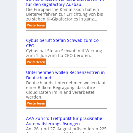
c
s
für den Gigafactory-Ausbau
h
k
Die Europäische Kommission hat ein
r
Bieterverfahren zur Errichtung von bis
o
u
zu sieben KI-Gigafactories in ganz…
m
m
m
:
Weiterlesen
p
t
E
f
a
U
e
u
Cybus beruft Stefan Schwab zum Co-
-
f
n
CEO
K
d
u
Cybus hat Stefan Schwab mit Wirkung
o
i
n
zum 1. Juli zum Co-CEO berufen.
m
e
d
m
:
Weiterlesen
I
i
v
C
m
s
i
Unternehmen wollen Rechenzentren in
y
p
s
e
b
Deutschland
l
i
l
u
Deutschlands Unternehmen wollen laut
e
o
e
einer Bitkom-Begragung, dass ihre
s
m
n
Cloud-Daten im Inland verarbeitet
b
A
e
s
werden.
e
u
n
t
r
s
:
Weiterlesen
t
a
u
U
b
i
r
f
n
i
e
t
t
AAA Zürich: Treffpunkt für praxisnahe
t
l
r
e
S
Automatisierungslösungen
e
d
u
t
t
Am 26. und 27. August präsentieren 225
r
u
n
B
e