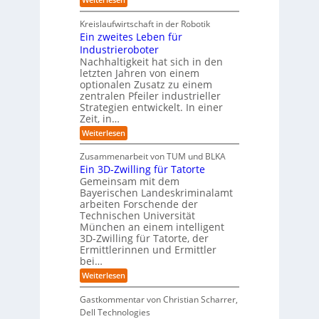
a
I
c
T
t
y
i
r
h
i
Kreislaufwirtschaft in der Robotik
n
e
s
t
e
Ein zweites Leben für
S
n
b
-
r
Industrieroboter
A
d
e
e
u
P
A
Nachhaltigkeit hat sich in den
i
:
I
u
n
letzten Jahren von einem
W
-
r
g
optionalen Zusatz zu einem
i
R
o
zentralen Pfeiler industrieller
e
e
Strategien entwickelt. In einer
p
s
p
Zeit, in…
ä
a
o
u
r
i
:
Weiterlesen
b
t
E
s
e
:
i
c
Zusammenarbeit von TUM und BLKA
r
S
n
h
Ein 3D-Zwilling für Tatorte
e
i
z
D
e
n
Gemeinsam mit dem
w
a
k
n
Bayerischen Landeskriminalamt
e
t
e
i
R
arbeiten Forschende der
e
n
t
Technischen Universität
o
n
d
e
München an einem intelligent
u
K
e
s
3D-Zwilling für Tatorte, der
I
s
t
L
-
C
Ermittlerinnen und Ermittler
e
e
P
y
bei…
b
r
r
b
e
:
Weiterlesen
-
o
e
n
E
H
j
r
f
i
e
r
Gastkommentar von Christian Scharrer,
e
ü
n
k
i
r
Dell Technologies
r
3
t
s