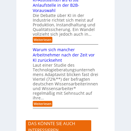
n
e
Anlaufstelle in der B2B-
e
q
n
Vorauswahl
u
m
e
Die Debatte über KI in der
u
m
Industrie richtet sich meist auf
s
e
Produktion, Instandhaltung und
s
r
Qualitätssicherung. Ein Wandel
a
)
vollzieht sich jedoch auch in…
u
B
c
l
:
Weiterlesen
h
i
K
A
c
I
Warum sich mancher
b
k
-
l
Arbeitnehmer nach der Zeit vor
a
A
ä
u
KI zurücksehnt
s
u
f
s
Laut einer Studie des
f
K
i
Technologieberatungsunterneh
e
I
s
mens Adaptavist blicken fast drei
v
-
t
e
Viertel (72%**) der befragten
A
e
r
deutschen Wissensarbeiterinnen
g
n
ä
e
und Wissensarbeiter*
t
n
n
regelmäßig mit Sehnsucht auf
e
d
t
n
ihre…
e
e
a
r
:
Weiterlesen
n
l
n
W
s
a
e
r
r
u
s
DAS KÖNNTE SIE AUCH
m
t
s
e
INTERESSIEREN