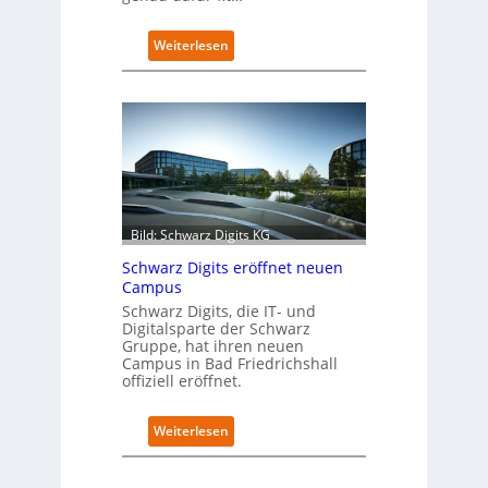
:
Weiterlesen
R
e
t
r
o
f
i
t
-
Bild: Schwarz Digits KG
D
a
Schwarz Digits eröffnet neuen
t
Campus
e
Schwarz Digits, die IT- und
n
Digitalsparte der Schwarz
s
Gruppe, hat ihren neuen
a
Campus in Bad Friedrichshall
u
offiziell eröffnet.
b
e
:
Weiterlesen
r
S
i
c
n