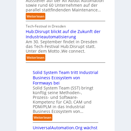
Aussteller auf der All About Automation
n
g
n
i
f
sowie rund 60 Unternehmen auf der
e
a
g
e
a
parallel stattfindenden Maintenance…
h
n
s
t
n
m
:
Weiterlesen
“
s
e
S
e
A
r
t
c
n
A
Tech-Festival in Dresden
v
e
h
w
A
Hub:Disrupt blickt auf die Zukunft der
e
l
w
o
Z
Industrieautomatisierung
r
l
a
l
ü
Am 30. September findet in Dresden
f
e
b
l
r
das Tech-Festival Hub:Disrupt statt.
a
z
n
e
Unter dem Motto ‚We connect.
i
h
u
b
n
c
:
Weiterlesen
r
m
l
R
h
H
e
C
e
e
:
u
n
o
c
i
T
Solid System Team tritt Industrial
b
f
-
h
b
r
Business Ecosystem von
:
ü
C
e
e
e
D
Formways bei
r
E
n
f
n
i
Solid System Team (SST) bringt
d
O
z
f
u
künftig seine Methoden-,
s
e
e
p
n
Prozess- und Software-
r
n
n
u
Kompetenz für CAD, CAM und
b
u
G
t
n
PDM/PLM in das Industrial
p
e
i
r
k
Business Ecosystem von…
t
g
s
e
t
b
:
a
Weiterlesen
e
n
f
l
S
f
t
i
ü
i
UniversalAutomation.Org wächst
o
a
z
n
r