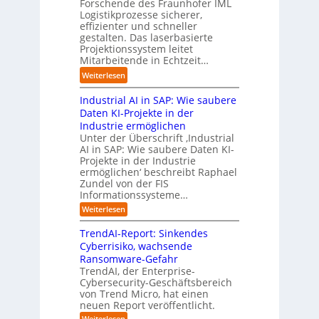
e
Forschende des Fraunhofer IML
l
e
l
.
Logistikprozesse sicherer,
z
ö
a
B
O
effizienter und schneller
e
s
u
u
r
gestalten. Das laserbasierte
i
u
t
s
Projektionssystem leitet
g
g
n
o
Mitarbeitende in Echtzeit…
i
w
t
g
m
n
ä
M
:
Weiterlesen
e
a
e
c
i
L
n
t
s
h
s
Industrial AI in SAP: Wie saubere
a
i
s
s
s
r
Daten KI-Projekte in der
s
E
t
t
s
Industrie ermöglichen
i
c
w
r
h
Unter der Überschrift ‚Industrial
e
o
e
a
i
AI in SAP: Wie saubere Daten KI-
r
s
i
u
Projekte in der Industrie
l
u
y
t
e
ermöglichen‘ beschreibt Raphael
f
n
s
e
Zundel von der FIS
n
t
g
t
r
Informationssysteme…
g
b
e
e
e
:
Weiterlesen
m
I
g
i
n
v
e
TrendAI-Report: Sinkendes
d
d
o
n
e
Cyberrisiko, wachsende
u
n
ü
r
Ransomware-Gefahr
s
F
b
t
O
TrendAI, der Enterprise-
o
r
e
r
Cybersecurity-Geschäftsbereich
i
r
r
von Trend Micro, hat einen
i
a
m
neuen Report veröffentlicht.
n
e
l
w
i
n
A
:
Weiterlesen