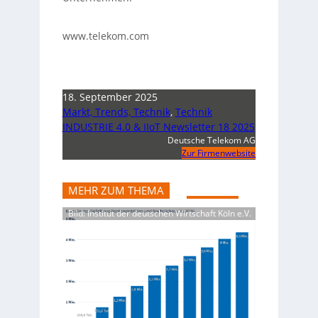
www.telekom.com
18. September 2025
Markt, Trends, Technik
,
Technik
INDUSTRIE 4.0 & IIoT Newsletter 18 2025
Deutsche Telekom AG
Zur Firmenwebsite
MEHR ZUM THEMA
Bild: Institut der deutschen Wirtschaft Köln e.V.