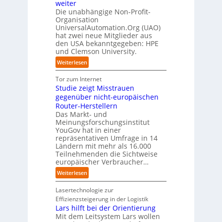
c
l
c
weiter
t
D
p
k
i
t
Die unabhängige Non-Profit-
e
r
t
Organisation
d
o
u
a
a
UniversalAutomation.Org (UAO)
S
r
t
x
hat zwei neue Mitglieder aus
u
y
y
s
i
den USA bekanntgegeben: HPE
f
s
-
c
s
und Clemson University.
d
t
A
h
n
i
e
u
:
Weiterlesen
l
a
e
m
s
U
a
h
Z
T
b
n
Tor zum Internet
n
e
u
e
a
i
Studie zeigt Misstrauen
d
A
k
a
u
v
gegenüber nicht-europäischen
u
u
m
e
Router-Herstellern
t
n
t
r
Das Markt- und
o
f
r
s
Meinungsforschungsinstitut
m
t
i
a
YouGov hat in einer
a
d
t
repräsentativen Umfrage in 14
l
t
e
t
Ländern mit mehr als 16.000
A
i
r
Teilnehmenden die Sichtweise
I
u
s
europäischer Verbraucher…
I
n
t
i
n
d
o
:
Weiterlesen
e
d
u
m
S
r
u
s
a
t
Lasertechnologie zur
u
s
t
t
u
Effizienzsteigerung in der Logistik
n
t
r
i
d
Lars hilft bei der Orientierung
g
r
i
o
i
Mit dem Leitsystem Lars wollen
s
i
a
n