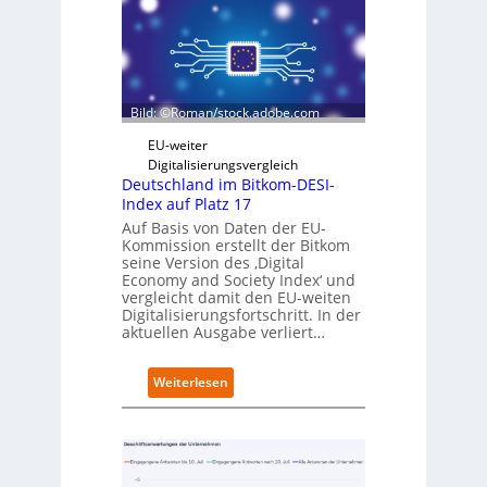
h
t
w
e
a
g
r
r
z
i
D
e
Bild: ©Roman/stock.adobe.com
i
r
g
t
EU-weiter
i
Digitalisierungsvergleich
t
Deutschland im Bitkom-DESI-
s
Index auf Platz 17
e
Auf Basis von Daten der EU-
r
Kommission erstellt der Bitkom
ö
seine Version des ‚Digital
f
Economy and Society Index‘ und
f
vergleicht damit den EU-weiten
Digitalisierungsfortschritt. In der
n
aktuellen Ausgabe verliert…
e
t
n
:
Weiterlesen
e
D
u
e
e
u
n
t
C
s