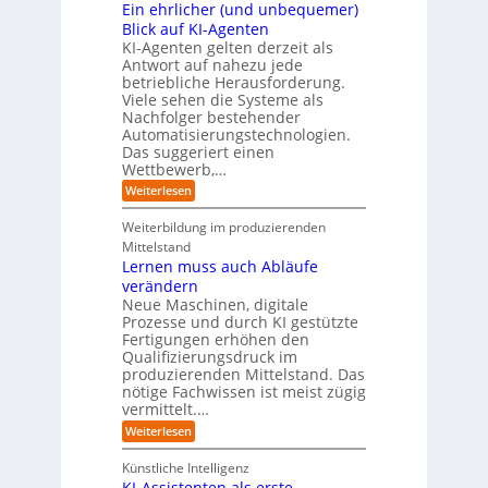
I
Ein ehrlicher (und unbequemer)
s
D
e
i
n
-
t
Blick auf KI-Agenten
i
k
d
Z
n
e
o
KI-Agenten gelten derzeit als
u
w
d
,
Antwort auf nahezu jede
l
s
i
e
w
t
betriebliche Herausforderung.
l
l
r
a
r
Viele sehen die Systeme als
l
e
I
c
i
Nachfolger bestehender
i
r
n
h
e
n
Automatisierungstechnologien.
d
s
n
r
g
Das suggeriert einen
u
e
o
f
s
n
Wettbewerb,…
b
ü
t
d
o
:
Weiterlesen
r
r
e
t
E
T
i
R
e
i
a
Weiterbildung im produzierenden
e
a
r
n
t
e
n
Mittelstand
e
o
r
s
Lernen muss auch Abläufe
h
r
m
o
r
t
verändern
ö
m
l
e
Neue Maschinen, digitale
g
w
i
l
a
Prozesse und durch KI gestützte
c
i
r
Fertigungen erhöhen den
h
c
e
Qualifizierungsdruck im
e
h
-
produzierenden Mittelstand. Das
r
e
G
(
nötige Fachwissen ist meist zügig
n
e
u
vermittelt.…
f
n
a
:
Weiterlesen
d
h
L
u
r
e
n
Künstliche Intelligenz
r
b
KI-Assistenten als erste