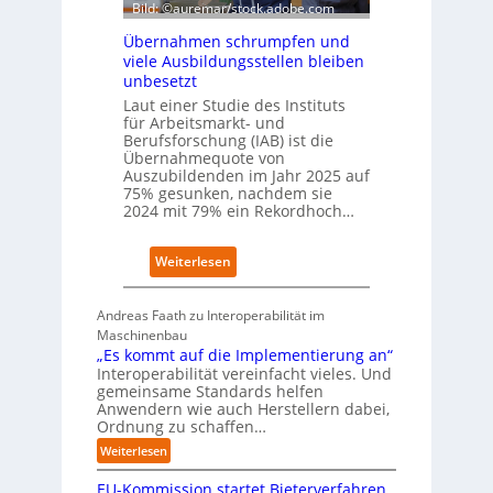
r
Bild: ©auremar/stock.adobe.com
a
t
u
Übernahmen schrumpfen und
s
f
viele Ausbildungsstellen bleiben
c
P
unbesetzt
h
l
Laut einer Studie des Instituts
a
a
für Arbeitsmarkt- und
f
t
Berufsforschung (IAB) ist die
t
z
Übernahmequote von
z
1
Auszubildenden im Jahr 2025 auf
e
7
75% gesunken, nachdem sie
i
2024 mit 79% ein Rekordhoch…
g
t
:
Weiterlesen
s
Ü
i
b
c
Andreas Faath zu Interoperabilität im
e
h
Maschinenbau
r
r
„Es kommt auf die Implementierung an“
n
o
Interoperabilität vereinfacht vieles. Und
a
b
gemeinsame Standards helfen
h
u
Anwendern wie auch Herstellern dabei,
m
s
Ordnung zu schaffen…
e
t
:
Weiterlesen
n
„
s
EU-Kommission startet Bieterverfahren
E