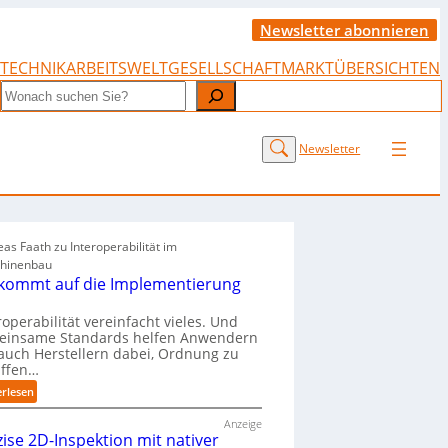
Newsletter abonnieren
TECHNIK
ARBEITSWELT
GESELLSCHAFT
MARKTÜBERSICHTEN
Search
Newsletter
as Faath zu Interoperabilität im
hinenbau
 kommt auf die Implementierung
roperabilität vereinfacht vieles. Und
einsame Standards helfen Anwendern
auch Herstellern dabei, Ordnung zu
affen…
:
erlesen
„
Anzeige
E
zise 2D-Inspektion mit nativer
s