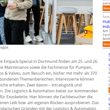
para
Weit
Tech-
Hub
Ind
Am 3
Tech
Mott
Weit
 GmbH
ive Empack-Special in Dortmund finden am 25. und 26.
n die Maintenance sowie die Fachmesse für Pumpen,
 & Valves, zum Besuch ein, bisher mit mehr als 370
verbundenen Themenbereichen. Interessierte können
iche erhalten. Zwei davon – Intralogistik und
en. Die Logistics & Automation bietet zur kommenden
für Exoskelette. Hier können die Fachbesucher die
genen Leib bzw. am eigenen Rücken ausprobieren. Das
endarischen Gründen mit der Logistics & Automation