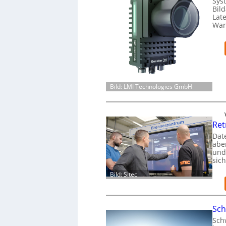
Sys
Bil
Lat
War
Bild: LMI Technologies GmbH
Ret
Dat
aber
und
sic
Bild: Sitec
Sch
Schw