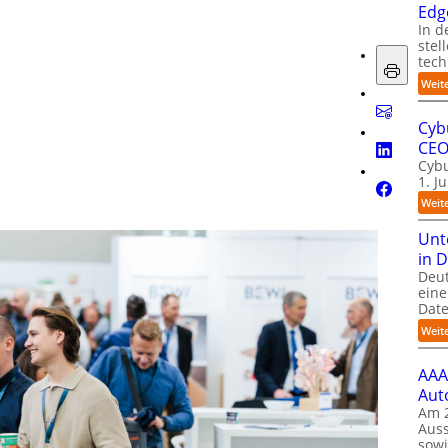
Edge
In d
stel
tech
Weit
Cyb
CE
Cybu
1. J
Weit
Unt
in 
Deu
eine
Date
Weit
AAA
Aut
Am 2
Auss
sow