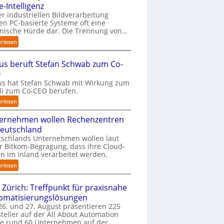
-Intelligenz
k
o
er industriellen Bildverarbeitung
len PC-basierte Systeme oft eine
m
nische Hürde dar. Die Trennung von…
m
t
:
erlesen
a
P
u
r
us beruft Stefan Schwab zum Co-
f
ä
O
d
z
i
s hat Stefan Schwab mit Wirkung zum
i
uli zum Co-CEO berufen.
e
s
I
e
:
erlesen
m
2
C
p
D
ernehmen wollen Rechenzentren
y
l
-
b
Deutschland
e
I
u
tschlands Unternehmen wollen laut
m
n
s
r Bitkom-Begragung, dass ihre Cloud-
e
s
b
n im Inland verarbeitet werden.
n
p
e
:
erlesen
t
e
r
U
i
k
u
n
e
 Zürich: Treffpunkt für praxisnahe
t
f
t
r
i
t
omatisierungslösungen
e
u
o
S
6. und 27. August präsentieren 225
r
n
n
t
teller auf der All About Automation
n
g
m
e
ie rund 60 Unternehmen auf der