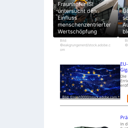
Fraunhofer ISI
untersucht den
Ü
Einfluss
sc
menschenzentrierter
Au
Wertschöpfung
bl
Bild:
Bi
©eakgrungenerd/stock.adobe.c
©
om
EU-
Gig
Die
Err
eröf
Bild: ©noah9000/stock.adobe.com
Prä
In d