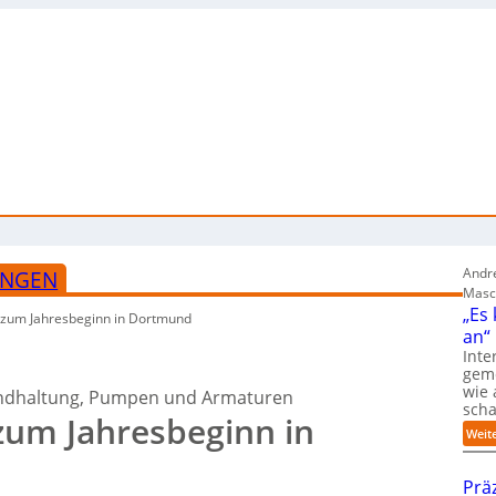
Andre
UNGEN
Masc
„Es
 zum Jahresbeginn in Dortmund
an“
Inte
gem
wie 
standhaltung, Pumpen und Armaturen
sch
zum Jahresbeginn in
Weit
Prä