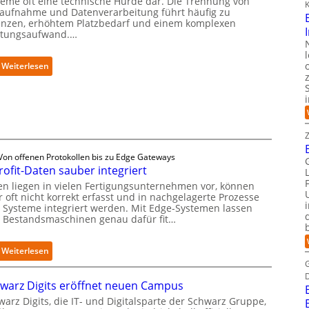
teme oft eine technische Hürde dar. Die Trennung von
m
K
daufnahme und Datenverarbeitung führt häufig zu
m
enzen, erhöhtem Platzbedarf und einem komplexen
i
tungsaufwand.…
s
s
i
:
Weiterlesen
o
P
n
r
s
ä
t
z
a
i
r
s
t
e
Von offenen Protokollen bis zu Edge Gateways
e
2
rofit-Daten sauber integriert
t
D
en liegen in vielen Fertigungsunternehmen vor, können
B
-
 oft nicht korrekt erfasst und in nachgelagerte Prozesse
i
I
 Systeme integriert werden. Mit Edge-Systemen lassen
e
n
h Bestandsmaschinen genau dafür fit…
t
s
e
p
:
Weiterlesen
r
e
R
v
k
e
e
t
warz Digits eröffnet neuen Campus
t
r
i
r
arz Digits, die IT- und Digitalsparte der Schwarz Gruppe,
f
o