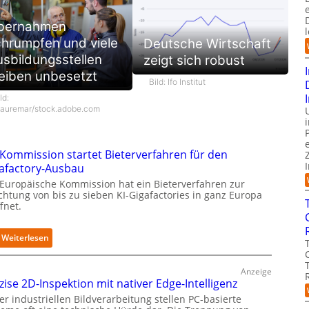
bernahmen
hrumpfen und viele
Deutsche Wirtschaft
sbildungsstellen
zeigt sich robust
eiben unbesetzt
Bild: Ifo Institut
ld:
auremar/stock.adobe.com
Kommission startet Bieterverfahren für den
afactory-Ausbau
 Europäische Kommission hat ein Bieterverfahren zur
ichtung von bis zu sieben KI-Gigafactories in ganz Europa
fnet.
:
Weiterlesen
E
U
Anzeige
-
zise 2D-Inspektion mit nativer Edge-Intelligenz
K
er industriellen Bildverarbeitung stellen PC-basierte
o