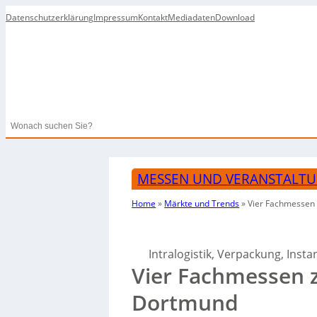
Datenschutzerklärung
Impressum
Kontakt
Mediadaten
Download
Search
MESSEN UND VERANSTALT
Home
»
Märkte und Trends
»
Vier Fachmessen
Intralogistik, Verpackung, In
Vier Fachmessen 
Dortmund