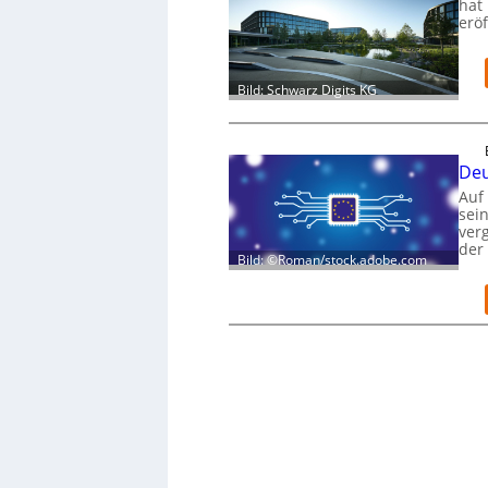
hat 
eröf
Bild: Schwarz Digits KG
Deu
Auf
sei
verg
der
Bild: ©Roman/stock.adobe.com