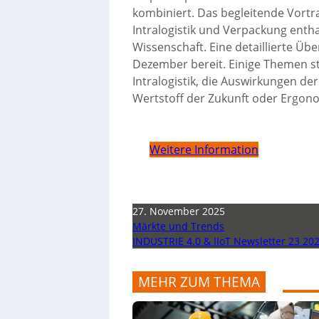
kombiniert. Das begleitende Vort
Intralogistik und Verpackung entha
Wissenschaft. Eine detaillierte Ü
Dezember bereit. Einige Themen st
Intralogistik, die Auswirkungen d
Wertstoff der Zukunft oder Ergonom
Weitere Information
27. November 2025
Märkte und Trends
INDUSTRIE 4.0 & IIoT Newsletter 23 20
MEHR ZUM THEMA