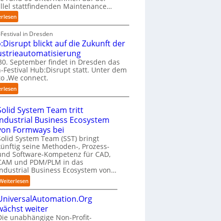
e
a
i
f
llel stattfindenden Maintenance…
h
n
t
a
:
erlesen
m
“
n
n
A
e
a
S
A
Festival in Dresden
n
t
c
A
:Disrupt blickt auf die Zukunft der
w
i
h
Z
o
ustrieautomatisierung
v
w
ü
l
0. September findet in Dresden das
e
a
r
l
-Festival Hub:Disrupt statt. Unter dem
r
b
i
e
o ‚We connect.
E
z
c
n
:
d
u
erlesen
h
R
H
g
m
:
e
u
e
C
T
Solid System Team tritt
c
b
-
o
r
h
Industrial Business Ecosystem
:
I
-
e
e
von Formways bei
D
n
C
f
n
Solid System Team (SST) bringt
i
t
E
f
z
künftig seine Methoden-, Prozess-
s
e
O
p
e
und Software-Kompetenz für CAD,
r
l
u
n
CAM und PDM/PLM in das
u
l
n
t
Industrial Business Ecosystem von…
p
i
k
r
t
:
g
Weiterlesen
t
e
b
S
e
f
n
l
UniversalAutomation.Org
o
n
ü
i
i
l
z
wächst weiter
r
n
c
i
Die unabhängige Non-Profit-
p
D