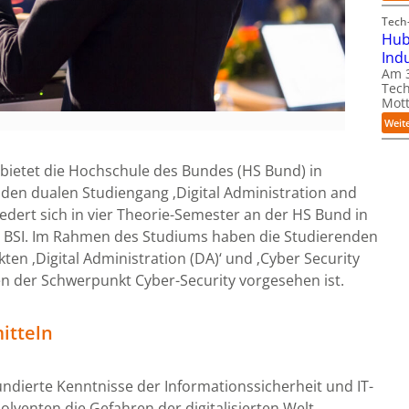
Tech-
Hub
Ind
Am 3
Tech
Mott
Weit
ietet die Hochschule des Bundes (HS Bund) in
den dualen Studiengang ‚Digital Administration and
iedert sich in vier Theorie-Semester an der HS Bund in
m BSI. Im Rahmen des Studiums haben die Studierenden
en ‚Digital Administration (DA)‘ und ‚Cyber Security
den der Schwerpunkt Cyber-Security vorgesehen ist.
itteln
ndierte Kenntnisse der Informationssicherheit und IT-
olventen die Gefahren der digitalisierten Welt