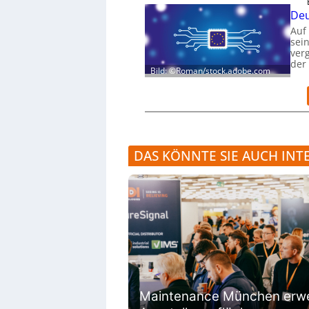
Deu
Auf
sei
verg
der
Bild: ©Roman/stock.adobe.com
DAS KÖNNTE SIE AUCH INT
Maintenance München erwe