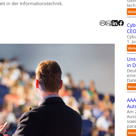
stel
it in der Informationstechnik.
tech
Weit
Cyb
CE
Cybu
1. J
Weit
Unt
in 
Deu
eine
Date
Weit
AAA
Aut
Am 2
Auss
sow
para
Weit