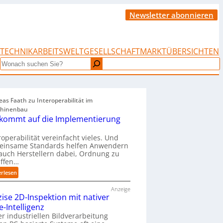
Newsletter abonnieren
TECHNIK
ARBEITSWELT
GESELLSCHAFT
MARKTÜBERSICHTEN
Search
as Faath zu Interoperabilität im
hinenbau
 kommt auf die Implementierung
roperabilität vereinfacht vieles. Und
einsame Standards helfen Anwendern
auch Herstellern dabei, Ordnung zu
affen…
:
erlesen
„
Anzeige
E
zise 2D-Inspektion mit nativer
s
e-Intelligenz
k
o
er industriellen Bildverarbeitung
m