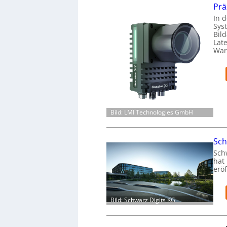
Prä
In d
Sys
Bil
Lat
War
Bild: LMI Technologies GmbH
Sch
Sch
hat 
eröf
Bild: Schwarz Digits KG