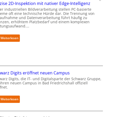
t
zise 2D-Inspektion mit nativer Edge-Intelligenz
s
r
t
er industriellen Bildverarbeitung stellen PC-basierte
o
a
teme oft eine technische Hürde dar. Die Trennung von
f
r
daufnahme und Datenverarbeitung führt häufig zu
i
enzen, erhöhtem Platzbedarf und einem komplexen
t
t
tungsaufwand.…
e
-
t
D
B
:
Weiterlesen
a
i
P
t
e
r
e
t
ä
n
e
z
s
r
i
a
v
s
u
e
e
b
warz Digits eröffnet neuen Campus
r
2
e
warz Digits, die IT- und Digitalsparte der Schwarz Gruppe,
f
D
r
ihren neuen Campus in Bad Friedrichshall offiziell
a
-
i
fnet.
h
I
n
r
n
t
e
:
s
Weiterlesen
e
n
S
p
g
f
c
e
r
ü
h
k
i
r