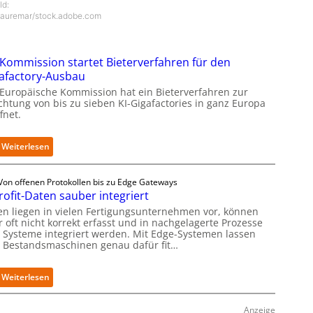
ld:
auremar/stock.adobe.com
Kommission startet Bieterverfahren für den
afactory-Ausbau
 Europäische Kommission hat ein Bieterverfahren zur
ichtung von bis zu sieben KI-Gigafactories in ganz Europa
fnet.
:
Weiterlesen
E
U
Von offenen Protokollen bis zu Edge Gateways
-
rofit-Daten sauber integriert
K
o
en liegen in vielen Fertigungsunternehmen vor, können
m
 oft nicht korrekt erfasst und in nachgelagerte Prozesse
 Systeme integriert werden. Mit Edge-Systemen lassen
m
h Bestandsmaschinen genau dafür fit…
i
s
s
:
Weiterlesen
i
R
o
e
n
Anzeige