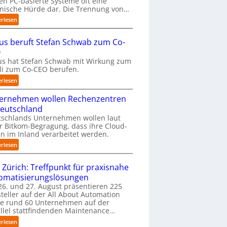
len PC-basierte Systeme oft eine
nische Hürde dar. Die Trennung von…
m
t
:
erlesen
a
P
u
r
us beruft Stefan Schwab zum Co-
f
ä
O
d
z
i
s hat Stefan Schwab mit Wirkung zum
i
uli zum Co-CEO berufen.
e
s
I
e
:
erlesen
m
2
C
p
D
ernehmen wollen Rechenzentren
y
l
-
b
Deutschland
e
I
u
tschlands Unternehmen wollen laut
m
n
s
r Bitkom-Begragung, dass ihre Cloud-
e
s
b
n im Inland verarbeitet werden.
n
p
e
:
erlesen
t
e
r
U
i
k
u
n
e
 Zürich: Treffpunkt für praxisnahe
t
f
t
r
i
t
omatisierungslösungen
e
u
o
S
6. und 27. August präsentieren 225
r
n
n
t
teller auf der All About Automation
n
g
m
e
ie rund 60 Unternehmen auf der
e
a
i
f
llel stattfindenden Maintenance…
h
n
t
a
:
erlesen
m
“
n
n