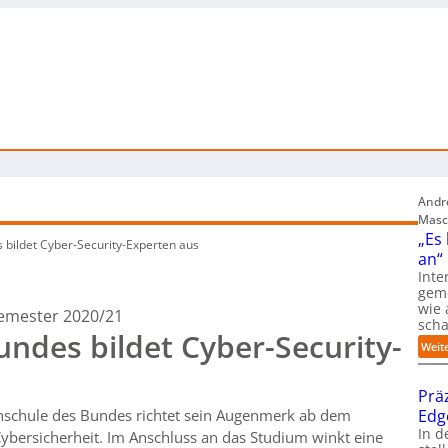
Andre
Masc
„Es
bildet Cyber-Security-Experten aus
an“
Inte
gem
wie 
emester 2020/21
sch
ndes bildet Cyber-Security-
Weit
Prä
Edg
hschule des Bundes richtet sein Augenmerk ab dem
In d
ybersicherheit. Im Anschluss an das Studium winkt eine