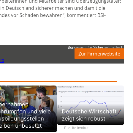
arbeiterinnen und Mitarbeiter sind Überzeugungstäter:
k in Deutschland sicherer machen und damit die
ndes vor Schaden bewahren“, kommentiert BSI-
Bundesamt für Sicherheit in der IT
Zur Firmenwebsite
20
bernahmen
hrumpfen und viele
Deutsche Wirtschaft
sbildungsstellen
zeigt sich robust
eiben unbesetzt
Bild: Ifo Institut