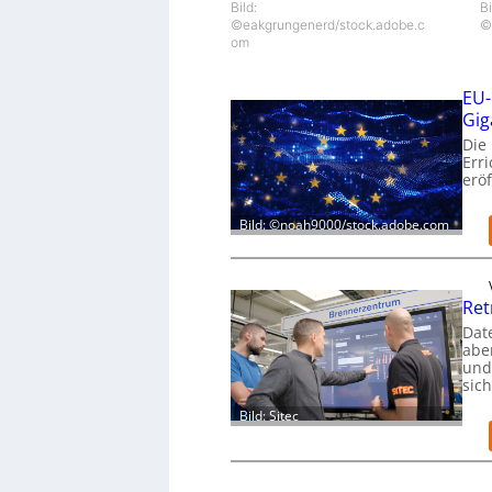
Bild:
Bi
©eakgrungenerd/stock.adobe.c
©
om
EU-
Gig
Die
Err
eröf
Bild: ©noah9000/stock.adobe.com
Ret
Dat
aber
und
sic
Bild: Sitec