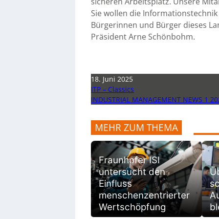
sicheren Arbeitsplatz. Unsere Mit
Sie wollen die Informationstechni
Bürgerinnen und Bürger dieses La
Präsident Arne Schönbohm.
18. Juni 2025
ITP – Classics
INDUSTRIAL MANAGEMENT NEWS 1 20
MEHR ZUM THEMA
Fraunhofer ISI
untersucht den
Ü
Einfluss
sc
menschenzentrierter
Au
Wertschöpfung
bl