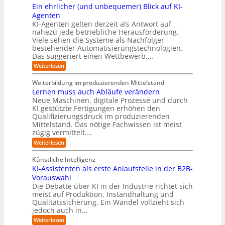
C
c
K
Ein ehrlicher (und unbequemer) Blick auf KI-
D
f
y
h
I
-
ü
Agenten
b
-
e
Z
r
e
KI-Agenten gelten derzeit als Antwort auf
P
w
I
n
r
nahezu jede betriebliche Herausforderung.
r
i
n
R
r
Viele sehen die Systeme als Nachfolger
o
l
d
i
o
j
bestehender Automatisierungstechnologien.
l
u
s
e
u
Das suggeriert einen Wettbewerb,…
i
s
i
k
n
t
t
k
:
Weiterlesen
t
g
r
e
o
E
e
f
i
,
r
i
i
Weiterbildung im produzierenden Mittelstand
ü
e
w
n
-
n
r
Lernen muss auch Abläufe verändern
r
a
e
d
H
T
o
Neue Maschinen, digitale Prozesse und durch
c
h
e
a
e
b
h
KI gestützte Fertigungen erhöhen den
r
r
t
o
r
s
l
Qualifizierungsdruck im produzierenden
I
o
t
e
i
s
Mittelstand. Das nötige Fachwissen ist meist
n
r
e
n
c
t
d
zügig vermittelt.…
t
r
d
h
u
e
e
:
e
Weiterlesen
e
s
l
L
R
r
t
e
l
a
(
Künstliche Intelligenz
r
r
n
u
e
i
KI-Assistenten als erste Anlaufstelle in der B2B-
n
s
n
e
r
Vorauswahl
e
o
d
e
n
n
m
u
Die Debatte über KI in der Industrie richtet sich
r
m
w
n
meist auf Produktion, Instandhaltung und
m
u
a
b
Qualitätssicherung. Ein Wandel vollzieht sich
ö
s
r
e
g
jedoch auch in…
s
e
q
l
a
:
-
Weiterlesen
u
i