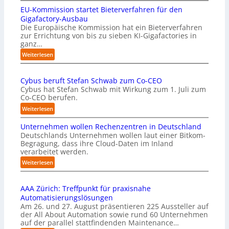
EU-Kommission startet Bieterverfahren für den
E
s
Gigafactory-Ausbau
k
Die Europäische Kommission hat ein Bieterverfahren
zur Errichtung von bis zu sieben KI-Gigafactories in
o
ganz…
m
m
:
Weiterlesen
t
E
a
U
u
Cybus beruft Stefan Schwab zum Co-CEO
-
f
Cybus hat Stefan Schwab mit Wirkung zum 1. Juli zum
K
d
Co-CEO berufen.
o
i
m
:
Weiterlesen
e
m
C
I
i
Unternehmen wollen Rechenzentren in Deutschland
y
m
s
Deutschlands Unternehmen wollen laut einer Bitkom-
b
p
s
Begragung, dass ihre Cloud-Daten im Inland
u
l
i
verarbeitet werden.
s
e
o
b
:
Weiterlesen
m
n
e
U
e
s
r
n
n
t
u
AAA Zürich: Treffpunkt für praxisnahe
t
t
a
f
Automatisierungslösungen
e
i
r
t
Am 26. und 27. August präsentieren 225 Aussteller auf
r
e
t
S
der All About Automation sowie rund 60 Unternehmen
n
r
e
t
auf der parallel stattfindenden Maintenance…
e
u
t