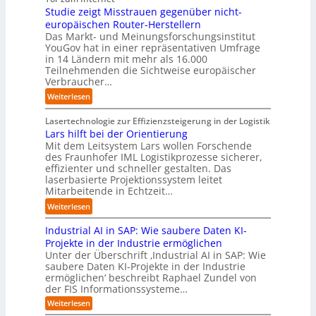
a
u
a
e
i
Studie zeigt Misstrauen gegenüber nicht-
u
x
f
c
m
v
europäischen Router-Herstellern
t
i
d
t
T
e
Das Markt- und Meinungsforschungsinstitut
s
s
i
o
e
r
YouGov hat in einer repräsentativen Umfrage
c
n
e
r
a
in 14 Ländern mit mehr als 16.000
s
h
a
Z
y
m
Teilnehmenden die Sichtweise europäischer
a
l
h
u
-
t
Verbraucher…
l
a
e
k
A
r
A
n
:
Weiterlesen
A
u
u
i
u
d
S
u
n
s
t
t
t
Lasertechnologie zur Effizienzsteigerung in der Logistik
t
f
b
t
o
u
Lars hilft bei der Orientierung
o
t
a
I
m
d
Mit dem Leitsystem Lars wollen Forschende
m
d
u
n
a
des Fraunhofer IML Logistikprozesse sicherer,
i
a
e
d
t
effizienter und schneller gestalten. Das
e
t
r
u
i
laserbasierte Projektionssystem leitet
z
i
I
s
o
Mitarbeitende in Echtzeit…
e
s
n
t
n
i
:
i
Weiterlesen
d
r
.
g
L
e
u
i
O
t
Industrial AI in SAP: Wie saubere Daten KI-
a
r
s
a
r
M
r
u
Projekte in der Industrie ermöglichen
t
l
g
i
s
n
Unter der Überschrift ‚Industrial AI in SAP: Wie
r
B
w
s
saubere Daten KI-Projekte in der Industrie
h
g
i
u
ä
s
ermöglichen‘ beschreibt Raphael Zundel von
i
s
e
s
c
t
der FIS Informationssysteme…
l
l
a
i
h
r
f
ö
:
Weiterlesen
u
n
s
a
I
t
s