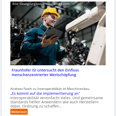
Bild: ©eakgrungenerd/stock.adobe.com
Fraunhofer ISI untersucht den Einfluss
menschenzentrierter Wertschöpfung
Andreas Faath zu Interoperabilität im Maschinenbau
„Es kommt auf die Implementierung an“
Interoperabilität vereinfacht vieles. Und gemeinsame
Standards helfen Anwendern wie auch Herstellern
dabei, Ordnung zu schaffen…
:
Weiterlesen
„