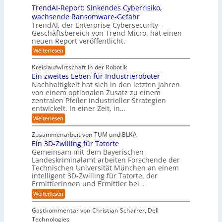
t
e
t
n
u
b
u
TrendAI-Report: Sinkendes Cyberrisiko,
o
s
d
w
e
e
n
wachsende Ransomware-Gefahr
u
m
s
e
n
i
g
TrendAI, der Enterprise-Cybersecurity-
s
a
E
i
g
d
e
Geschäftsbereich von Trend Micro, hat einen
t
t
c
t
r
e
neuen Report veröffentlicht.
e
n
i
o
e
i
g
r
:
Weiterlesen
s
a
s
r
e
T
O
l
i
y
r
n
r
A
Kreislaufwirtschaft in der Robotik
e
s
e
ü
I
i
Ein zweites Leben für Industrieroboter
r
n
t
i
b
e
Nachhaltigkeit hat sich in den letzten Jahren
d
u
e
n
e
n
von einem optionalen Zusatz zu einem
A
n
S
m
r
I
t
zentralen Pfeiler industrieller Strategien
A
g
v
-
n
entwickelt. In einer Zeit, in…
i
P
o
R
i
:
e
:
Weiterlesen
e
n
W
c
r
E
p
F
i
i
h
u
o
Zusammenarbeit von TUM und BLKA
e
o
n
t
r
n
Ein 3D-Zwilling für Tatorte
s
z
r
t
-
g
a
Gemeinsam mit dem Bayerischen
w
:
m
u
e
Landeskriminalamt arbeiten Forschende der
e
S
w
b
u
i
Technischen Universität München an einem
i
e
a
t
r
n
intelligent 3D-Zwilling für Tatorte, der
r
y
e
k
o
Ermittlerinnen und Ermittler bei…
e
s
s
e
p
D
:
Weiterlesen
L
n
b
a
ä
E
e
d
e
t
i
i
b
e
Gastkommentar von Christian Scharrer, Dell
e
i
n
e
s
s
Technologies
n
3
n