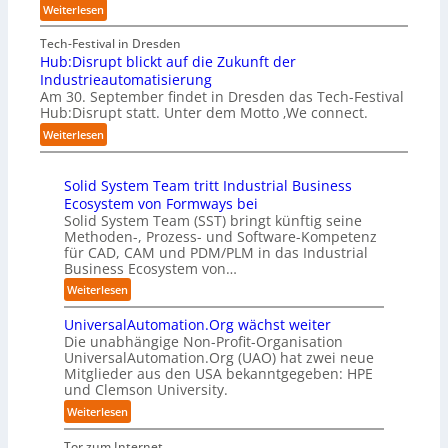
e
h
:
Weiterlesen
n
B
f
m
A
g
i
a
e
A
Tech-Festival in Dresden
a
e
n
n
A
Hub:Disrupt blickt auf die Zukunft der
n
t
S
w
Z
Industrieautomatisierung
“
e
c
o
ü
Am 30. September findet in Dresden das Tech-Festival
r
h
l
r
Hub:Disrupt statt. Unter dem Motto ‚We connect.
v
w
l
i
:
e
Weiterlesen
a
e
c
H
r
b
n
h
u
f
z
R
:
Solid System Team tritt Industrial Business
b
a
u
e
T
Ecosystem von Formways bei
:
h
m
c
r
Solid System Team (SST) bringt künftig seine
D
r
C
h
e
Methoden-, Prozess- und Software-Kompetenz
i
e
o
e
f
für CAD, CAM und PDM/PLM in das Industrial
s
n
-
n
f
Business Ecosystem von…
r
f
C
z
p
u
ü
:
Weiterlesen
E
e
u
p
r
S
O
n
n
t
d
UniversalAutomation.Org wächst weiter
o
t
k
b
e
Die unabhängige Non-Profit-Organisation
l
r
t
l
n
UniversalAutomation.Org (UAO) hat zwei neue
i
e
f
i
Mitglieder aus den USA bekanntgegeben: HPE
G
d
n
ü
und Clemson University.
c
i
S
i
r
k
g
y
:
Weiterlesen
n
p
t
a
s
U
D
r
a
f
t
n
Tor zum Internet
e