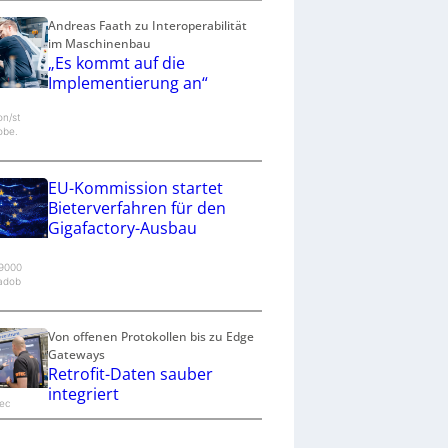
Andreas Faath zu Interoperabilität
im Maschinenbau
„Es kommt auf die
Implementierung an“
n/st
obe.
EU-Kommission startet
Bieterverfahren für den
Gigafactory-Ausbau
9000
.adob
Von offenen Protokollen bis zu Edge
Gateways
Retrofit-Daten sauber
integriert
tec