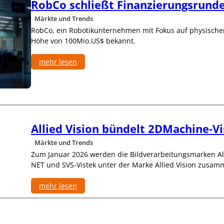
i
RobCo schließt Finanzierungsrunde
V
v
o
Märkte und Trends
e
r
r
RobCo, ein Robotikunternehmen mit Fokus auf physischer 
s
E
i
Höhe von 100Mio.US$ bekannt.
d
t
g
z
mehr lesen
e
e
-
:
n
I
R
d
n
o
e
t
b
r
e
C
i
l
o
m
Allied Vision bündelt 2DMachine-V
l
s
V
i
c
D
Märkte und Trends
g
h
M
e
Zum Januar 2026 werden die Bildverarbeitungsmarken All
l
A
n
i
NET und SVS-Vistek unter der Marke Allied Vision zusam
R
z
e
o
ß
b
mehr lesen
t
o
:
F
t
A
i
i
l
n
k