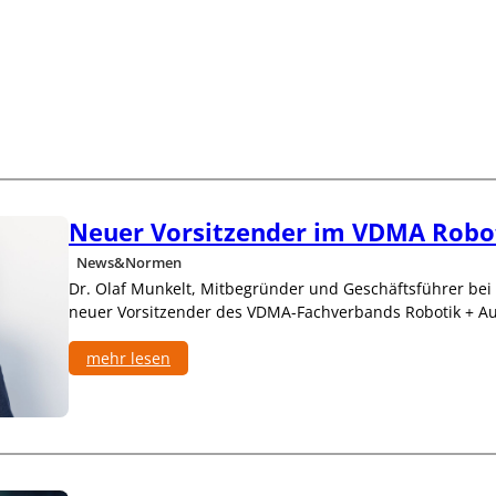
ä
z
i
s
e
2
D
-
I
n
s
Neuer Vorsitzender im VDMA Robo
p
e
News&Normen
k
Dr. Olaf Munkelt, Mitbegründer und Geschäftsführer bei
t
neuer Vorsitzender des VDMA-Fachverbands Robotik + A
i
o
mehr lesen
n
m
:
i
N
t
e
n
u
a
e
t
r