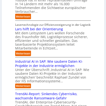
YouGov hat in einer repräsentativen Umfrage
n
e
r
a
in 14 Ländern mit mehr als 16.000
s
h
a
Z
y
m
Teilnehmenden die Sichtweise europäischer
a
l
h
u
-
t
Verbraucher…
l
a
e
k
A
r
A
n
:
Weiterlesen
A
u
u
i
u
d
S
u
n
s
t
t
t
Lasertechnologie zur Effizienzsteigerung in der Logistik
t
f
b
t
o
u
Lars hilft bei der Orientierung
o
t
a
I
m
d
Mit dem Leitsystem Lars wollen Forschende
m
d
u
n
a
des Fraunhofer IML Logistikprozesse sicherer,
i
a
e
d
t
effizienter und schneller gestalten. Das
e
t
r
u
i
laserbasierte Projektionssystem leitet
z
i
I
s
o
Mitarbeitende in Echtzeit…
e
s
n
t
n
i
:
i
Weiterlesen
d
r
.
g
L
e
u
i
O
t
Industrial AI in SAP: Wie saubere Daten KI-
a
r
s
a
r
M
r
u
Projekte in der Industrie ermöglichen
t
l
g
i
s
n
Unter der Überschrift ‚Industrial AI in SAP: Wie
r
B
w
s
saubere Daten KI-Projekte in der Industrie
h
g
i
u
ä
s
ermöglichen‘ beschreibt Raphael Zundel von
i
s
e
s
c
t
der FIS Informationssysteme…
l
l
a
i
h
r
f
ö
:
Weiterlesen
u
n
s
a
I
t
s
t
e
t
n
u
b
u
TrendAI-Report: Sinkendes Cyberrisiko,
o
s
d
w
e
e
n
wachsende Ransomware-Gefahr
u
m
s
e
n
i
g
TrendAI, der Enterprise-Cybersecurity-
s
a
E
i
g
d
e
Geschäftsbereich von Trend Micro, hat einen
t