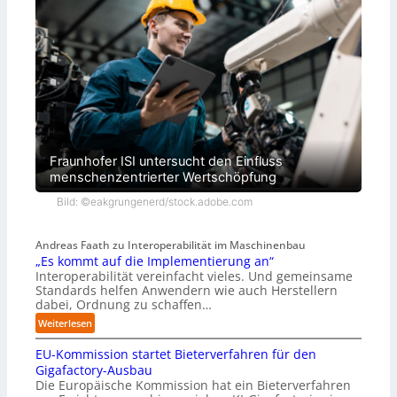
Fraunhofer ISI untersucht den Einfluss
menschenzentrierter Wertschöpfung
Bild: ©eakgrungenerd/stock.adobe.com
Andreas Faath zu Interoperabilität im Maschinenbau
„Es kommt auf die Implementierung an“
Interoperabilität vereinfacht vieles. Und gemeinsame
Standards helfen Anwendern wie auch Herstellern
dabei, Ordnung zu schaffen…
:
Weiterlesen
„
EU-Kommission startet Bieterverfahren für den
E
s
Gigafactory-Ausbau
k
Die Europäische Kommission hat ein Bieterverfahren