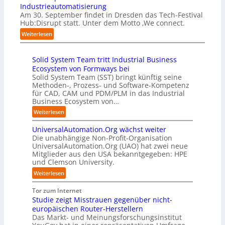
S
w
Z
Industrieautomatisierung
“
e
c
o
ü
Am 30. September findet in Dresden das Tech-Festival
r
h
l
r
Hub:Disrupt statt. Unter dem Motto ‚We connect.
v
w
l
i
:
e
Weiterlesen
a
e
c
H
r
b
n
h
u
f
z
R
:
Solid System Team tritt Industrial Business
b
a
u
e
T
Ecosystem von Formways bei
:
h
m
c
r
Solid System Team (SST) bringt künftig seine
D
r
C
h
e
Methoden-, Prozess- und Software-Kompetenz
i
e
o
e
f
für CAD, CAM und PDM/PLM in das Industrial
s
n
-
n
f
Business Ecosystem von…
r
f
C
z
p
u
ü
:
Weiterlesen
E
e
u
p
r
S
O
n
n
t
d
UniversalAutomation.Org wächst weiter
o
t
k
b
e
Die unabhängige Non-Profit-Organisation
l
r
t
l
n
UniversalAutomation.Org (UAO) hat zwei neue
i
e
f
i
Mitglieder aus den USA bekanntgegeben: HPE
G
d
n
ü
und Clemson University.
c
i
S
i
r
k
g
y
:
Weiterlesen
n
p
t
a
s
U
D
r
a
f
t
n
Tor zum Internet
e
a
u
a
e
i
Studie zeigt Misstrauen gegenüber nicht-
u
x
f
c
m
v
europäischen Router-Herstellern
t
i
d
t
T
e
Das Markt- und Meinungsforschungsinstitut
s
s
i
o
e
r
c