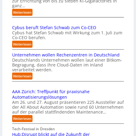
zur Errichtung von bis zu sieben KI-Gigafactories in
o
ganz…
m
m
:
Weiterlesen
t
E
a
U
u
Cybus beruft Stefan Schwab zum Co-CEO
-
f
Cybus hat Stefan Schwab mit Wirkung zum 1. Juli zum
K
d
Co-CEO berufen.
o
i
m
:
Weiterlesen
e
m
C
I
i
Unternehmen wollen Rechenzentren in Deutschland
y
m
s
Deutschlands Unternehmen wollen laut einer Bitkom-
b
p
s
Begragung, dass ihre Cloud-Daten im Inland
u
l
i
verarbeitet werden.
s
e
o
b
:
Weiterlesen
m
n
e
U
e
s
r
n
n
t
u
AAA Zürich: Treffpunkt für praxisnahe
t
t
a
f
Automatisierungslösungen
e
i
r
t
Am 26. und 27. August präsentieren 225 Aussteller auf
r
e
t
S
der All About Automation sowie rund 60 Unternehmen
n
r
e
t
auf der parallel stattfindenden Maintenance…
e
u
t
e
h
:
Weiterlesen
n
B
f
m
A
g
i
a
e
A
Tech-Festival in Dresden
a
e
n
n
A
Hub:Disrupt blickt auf die Zukunft der
n
t