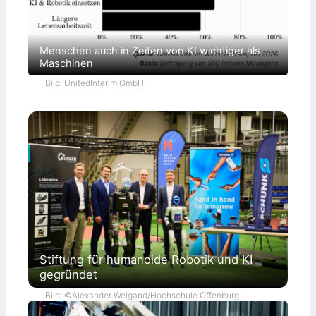
Menschen auch in Zeiten von KI wichtiger als
Maschinen
Bild: UnitedInterim GmbH
Stiftung für humanoide Robotik und KI
gegründet
Bild: ©Alexander Weigand/Hochschule Offenburg