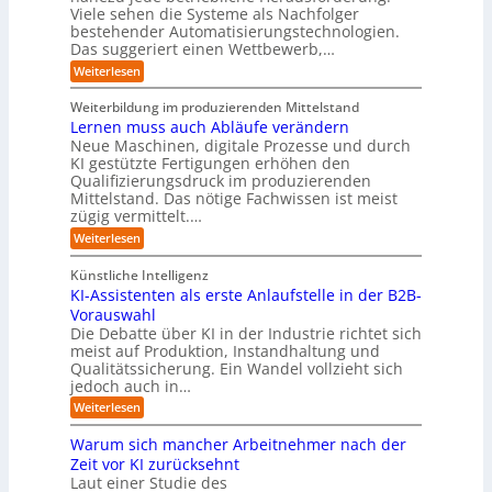
i
n
R
r
Viele sehen die Systeme als Nachfolger
o
l
d
i
o
j
bestehender Automatisierungstechnologien.
l
u
s
e
u
Das suggeriert einen Wettbewerb,…
i
s
i
k
n
t
t
k
:
Weiterlesen
t
g
r
e
o
E
e
f
i
,
r
i
i
Weiterbildung im produzierenden Mittelstand
ü
e
w
n
-
n
r
Lernen muss auch Abläufe verändern
r
a
e
d
H
T
o
Neue Maschinen, digitale Prozesse und durch
c
h
e
a
e
b
h
KI gestützte Fertigungen erhöhen den
r
r
t
o
r
s
l
Qualifizierungsdruck im produzierenden
I
o
t
e
i
s
Mittelstand. Das nötige Fachwissen ist meist
n
r
e
n
c
t
d
zügig vermittelt.…
t
r
d
h
u
e
e
:
e
Weiterlesen
e
s
l
L
R
r
t
e
l
a
(
Künstliche Intelligenz
r
r
n
u
e
i
KI-Assistenten als erste Anlaufstelle in der B2B-
n
s
n
e
r
Vorauswahl
e
o
d
e
n
n
m
u
Die Debatte über KI in der Industrie richtet sich
r
m
w
n
meist auf Produktion, Instandhaltung und
m
u
a
b
Qualitätssicherung. Ein Wandel vollzieht sich
ö
s
r
e
g
jedoch auch in…
s
e
q
l
a
:
-
Weiterlesen
u
i
u
K
G
e
c
c
I
e
m
Warum sich mancher Arbeitnehmer nach der
h
h
-
f
e
e
Zeit vor KI zurücksehnt
A
A
a
r
n
Laut einer Studie des
b
s
h
)