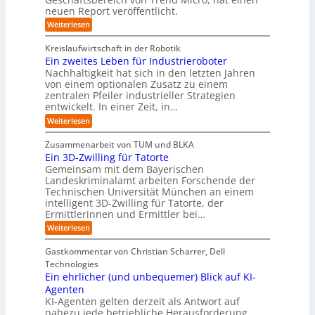
t
c
t
r
e
neuen Report veröffentlicht.
e
n
i
o
e
i
g
r
:
Weiterlesen
s
a
s
r
e
T
O
l
i
y
r
n
r
A
Kreislaufwirtschaft in der Robotik
e
s
e
ü
I
i
Ein zweites Leben für Industrieroboter
r
n
t
i
b
e
Nachhaltigkeit hat sich in den letzten Jahren
d
u
e
n
e
n
von einem optionalen Zusatz zu einem
A
n
S
m
r
I
t
zentralen Pfeiler industrieller Strategien
A
g
v
-
n
entwickelt. In einer Zeit, in…
i
P
o
R
i
:
e
:
Weiterlesen
e
n
W
c
r
E
p
F
i
i
h
u
o
Zusammenarbeit von TUM und BLKA
e
o
n
t
r
n
Ein 3D-Zwilling für Tatorte
s
z
r
t
-
g
a
Gemeinsam mit dem Bayerischen
w
:
m
u
e
Landeskriminalamt arbeiten Forschende der
e
S
w
b
u
i
Technischen Universität München an einem
i
e
a
t
r
n
intelligent 3D-Zwilling für Tatorte, der
r
y
e
k
o
Ermittlerinnen und Ermittler bei…
e
s
s
e
p
D
:
Weiterlesen
L
n
b
a
ä
E
e
d
e
t
i
i
b
e
Gastkommentar von Christian Scharrer, Dell
e
i
n
e
s
s
Technologies
n
3
n
C
c
K
Ein ehrlicher (und unbequemer) Blick auf KI-
D
f
y
h
I
-
ü
Agenten
b
-
e
Z
r
e
KI-Agenten gelten derzeit als Antwort auf
P
w
I
n
r
nahezu jede betriebliche Herausforderung.
r