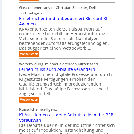
a
ä
E
e
d
e
t
i
i
b
e
Gastkommentar von Christian Scharrer, Dell
e
i
n
e
s
s
Technologies
n
3
n
C
c
K
Ein ehrlicher (und unbequemer) Blick auf KI-
D
f
y
h
I
-
ü
Agenten
b
-
e
Z
r
e
KI-Agenten gelten derzeit als Antwort auf
P
w
I
n
r
nahezu jede betriebliche Herausforderung.
r
i
n
R
r
Viele sehen die Systeme als Nachfolger
o
l
d
i
o
j
bestehender Automatisierungstechnologien.
l
u
s
e
u
Das suggeriert einen Wettbewerb,…
i
s
i
k
n
t
t
k
:
Weiterlesen
t
g
r
e
o
E
e
f
i
,
r
i
i
Weiterbildung im produzierenden Mittelstand
ü
e
w
n
-
n
r
Lernen muss auch Abläufe verändern
r
a
e
d
H
T
o
Neue Maschinen, digitale Prozesse und durch
c
h
e
a
e
b
h
KI gestützte Fertigungen erhöhen den
r
r
t
o
r
s
l
Qualifizierungsdruck im produzierenden
I
o
t
e
i
s
Mittelstand. Das nötige Fachwissen ist meist
n
r
e
n
c
t
d
zügig vermittelt.…
t
r
d
h
u
e
e
:
e
Weiterlesen
e
s
l
L
R
r
t
e
l
a
(
Künstliche Intelligenz
r
r
n
u
e
i
KI-Assistenten als erste Anlaufstelle in der B2B-
n
s
n
e
r
Vorauswahl
e
o
d
e
n
n
m
u
Die Debatte über KI in der Industrie richtet sich
r
m
w
n
meist auf Produktion, Instandhaltung und
m
u
a
b