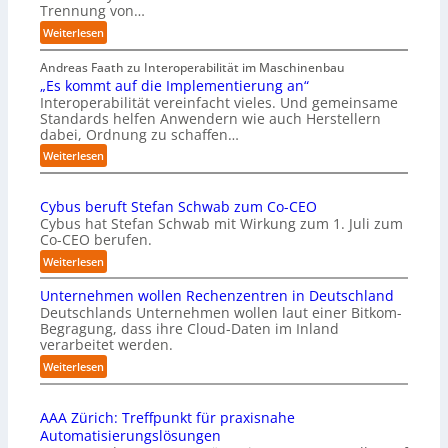
Trennung von…
:
Weiterlesen
P
r
Andreas Faath zu Interoperabilität im Maschinenbau
ä
„Es kommt auf die Implementierung an“
z
Interoperabilität vereinfacht vieles. Und gemeinsame
Standards helfen Anwendern wie auch Herstellern
i
dabei, Ordnung zu schaffen…
s
e
:
Weiterlesen
2
„
D
E
-
Cybus beruft Stefan Schwab zum Co-CEO
s
I
Cybus hat Stefan Schwab mit Wirkung zum 1. Juli zum
k
n
Co-CEO berufen.
o
s
m
:
Weiterlesen
p
m
C
e
t
Unternehmen wollen Rechenzentren in Deutschland
y
k
a
Deutschlands Unternehmen wollen laut einer Bitkom-
b
t
u
Begragung, dass ihre Cloud-Daten im Inland
u
i
f
verarbeitet werden.
s
o
d
b
:
Weiterlesen
n
i
e
U
m
e
r
n
i
I
u
AAA Zürich: Treffpunkt für praxisnahe
t
t
m
f
Automatisierungslösungen
e
n
p
t