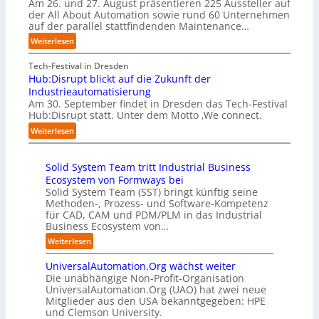
Am 26. und 27. August präsentieren 225 Aussteller auf
r
a
l
S
der All About Automation sowie rund 60 Unternehmen
n
t
e
t
auf der parallel stattfindenden Maintenance…
e
i
m
e
h
:
Weiterlesen
v
e
f
m
A
e
n
a
e
A
Tech-Festival in Dresden
r
t
n
n
A
Hub:Disrupt blickt auf die Zukunft der
E
i
S
w
Z
Industrieautomatisierung
d
e
c
o
ü
Am 30. September findet in Dresden das Tech-Festival
g
r
h
l
r
Hub:Disrupt statt. Unter dem Motto ‚We connect.
e
u
w
l
i
-
:
n
Weiterlesen
a
e
c
I
H
g
b
n
h
n
u
a
z
R
:
t
Solid System Team tritt Industrial Business
b
n
u
e
T
e
Ecosystem von Formways bei
:
“
m
c
r
l
Solid System Team (SST) bringt künftig seine
D
C
h
e
l
Methoden-, Prozess- und Software-Kompetenz
i
o
e
f
i
für CAD, CAM und PDM/PLM in das Industrial
s
-
n
f
g
Business Ecosystem von…
r
C
z
p
e
u
:
Weiterlesen
E
e
u
n
p
S
O
n
n
z
t
UniversalAutomation.Org wächst weiter
o
t
k
b
Die unabhängige Non-Profit-Organisation
l
r
t
l
UniversalAutomation.Org (UAO) hat zwei neue
i
e
f
i
Mitglieder aus den USA bekanntgegeben: HPE
d
n
ü
und Clemson University.
c
S
i
r