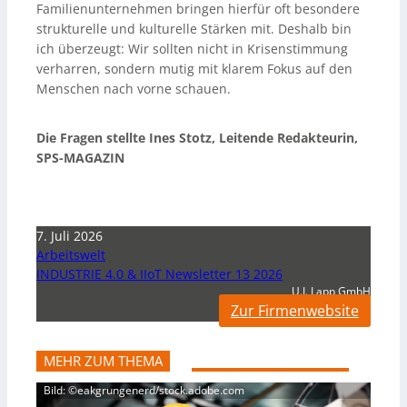
Familienunternehmen bringen hierfür oft besondere
strukturelle und kulturelle Stärken mit. Deshalb bin
ich überzeugt: Wir sollten nicht in Krisenstimmung
verharren, sondern mutig mit klarem Fokus auf den
Menschen nach vorne schauen.
Die Fragen stellte Ines Stotz, Leitende Redakteurin,
SPS-MAGAZIN
7. Juli 2026
Arbeitswelt
INDUSTRIE 4.0 & IIoT Newsletter 13 2026
U.I. Lapp GmbH
Zur Firmenwebsite
MEHR ZUM THEMA
Bild: ©eakgrungenerd/stock.adobe.com