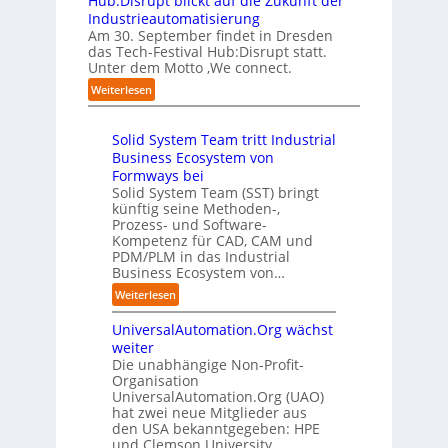
Hub:Disrupt blickt auf die Zukunft der
e
l
w
o
Z
Industrieautomatisierung
r
l
a
l
ü
Am 30. September findet in Dresden
f
e
b
l
r
das Tech-Festival Hub:Disrupt statt.
a
z
n
e
Unter dem Motto ‚We connect.
i
h
u
b
n
c
:
Weiterlesen
r
m
l
R
h
H
e
C
e
e
:
u
n
o
c
i
T
Solid System Team tritt Industrial
b
f
-
h
b
r
Business Ecosystem von
:
ü
C
e
e
e
D
Formways bei
r
E
n
f
n
i
Solid System Team (SST) bringt
d
O
z
f
u
künftig seine Methoden-,
s
e
e
p
n
Prozess- und Software-
r
n
n
u
Kompetenz für CAD, CAM und
b
u
G
t
n
PDM/PLM in das Industrial
p
e
i
r
k
Business Ecosystem von…
t
g
s
e
t
b
:
a
Weiterlesen
e
n
f
l
S
f
t
i
ü
i
UniversalAutomation.Org wächst
o
a
z
n
r
c
l
c
weiter
t
D
p
k
i
t
Die unabhängige Non-Profit-
e
r
t
Organisation
d
o
u
a
a
UniversalAutomation.Org (UAO)
S
r
t
x
hat zwei neue Mitglieder aus
u
y
y
s
i
den USA bekanntgegeben: HPE
f
s
-
c
s
und Clemson University.
d
t
A