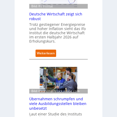
c
C
h
Bild: Ifo Institut
a
l
m
Deutsche Wirtschaft zeigt sich
a
p
robust
n
u
d
Trotz gestiegener Energiepreise
s
und hoher Inflation sieht das Ifo
i
Institut die deutsche Wirtschaft
m
im ersten Halbjahr 2026 auf
B
Erholungskurs.
i
t
k
:
Weiterlesen
o
D
m
e
-
u
D
t
E
s
S
c
I
h
-
e
Bild: ©auremar/stock.adobe.com
I
W
Übernahmen schrumpfen und
n
i
viele Ausbildungsstellen bleiben
d
r
unbesetzt
e
t
x
Laut einer Studie des Instituts
s