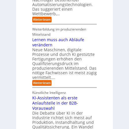
r
n
h
e
n
Automatisierungstechnologien.
d
s
n
r
g
Das suggeriert einen
u
e
o
f
s
n
Wettbewerb,…
b
ü
t
d
o
:
Weiterlesen
r
r
e
t
E
T
i
R
e
i
a
Weiterbildung im produzierenden
e
a
r
n
t
e
n
Mittelstand
e
o
r
s
Lernen muss auch Abläufe
h
r
m
o
r
t
verändern
ö
m
l
e
Neue Maschinen, digitale
g
w
i
l
a
Prozesse und durch KI gestützte
c
i
r
Fertigungen erhöhen den
h
c
e
Qualifizierungsdruck im
e
h
-
produzierenden Mittelstand. Das
r
e
G
(
nötige Fachwissen ist meist zügig
n
e
u
vermittelt.…
f
n
a
:
Weiterlesen
d
h
L
u
r
e
n
Künstliche Intelligenz
r
b
KI-Assistenten als erste
n
e
Anlaufstelle in der B2B-
e
q
n
Vorauswahl
u
m
e
Die Debatte über KI in der
u
m
Industrie richtet sich meist auf
s
e
Produktion, Instandhaltung und
s
r
Qualitätssicherung. Ein Wandel
a
)