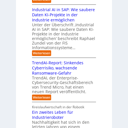
e
a
e
c
i
L
n
t
s
h
s
Industrial AI in SAP: Wie saubere
a
i
s
s
s
r
Daten KI-Projekte in der
s
E
t
t
s
Industrie ermöglichen
i
c
w
r
h
Unter der Überschrift ‚Industrial
e
o
e
a
i
AI in SAP: Wie saubere Daten KI-
r
s
i
u
Projekte in der Industrie
l
u
y
t
e
ermöglichen‘ beschreibt Raphael
f
n
s
e
Zundel von der FIS
n
t
g
t
r
Informationssysteme…
g
b
e
e
e
:
Weiterlesen
m
I
g
i
n
v
e
TrendAI-Report: Sinkendes
d
d
o
n
e
Cyberrisiko, wachsende
u
n
ü
r
Ransomware-Gefahr
s
F
b
t
O
TrendAI, der Enterprise-
o
r
e
r
Cybersecurity-Geschäftsbereich
i
r
r
von Trend Micro, hat einen
i
a
m
neuen Report veröffentlicht.
n
e
l
w
i
n
A
:
Weiterlesen
a
I
c
T
t
y
i
r
h
i
Kreislaufwirtschaft in der Robotik
n
e
s
t
e
Ein zweites Leben für
S
n
b
-
r
Industrieroboter
A
d
e
e
u
P
A
Nachhaltigkeit hat sich in den
i
:
I
u
n
letzten Jahren von einem