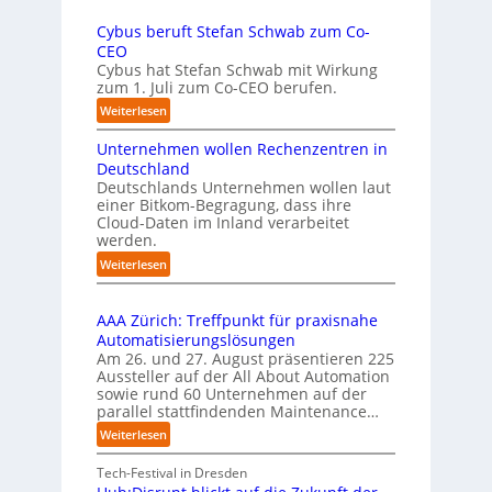
f
a
U
e
u
Cybus beruft Stefan Schwab zum Co-
-
f
n
CEO
K
d
u
Cybus hat Stefan Schwab mit Wirkung
o
i
n
zum 1. Juli zum Co-CEO berufen.
m
e
d
m
:
Weiterlesen
I
i
v
C
m
s
i
Unternehmen wollen Rechenzentren in
y
p
s
e
b
Deutschland
l
i
l
u
Deutschlands Unternehmen wollen laut
e
o
e
einer Bitkom-Begragung, dass ihre
s
m
n
Cloud-Daten im Inland verarbeitet
b
A
e
s
werden.
e
u
n
t
r
s
:
Weiterlesen
t
a
u
U
b
i
r
f
n
i
e
t
t
AAA Zürich: Treffpunkt für praxisnahe
t
l
r
e
S
Automatisierungslösungen
e
d
u
t
t
Am 26. und 27. August präsentieren 225
r
u
n
B
e
Aussteller auf der All About Automation
n
g
n
i
f
sowie rund 60 Unternehmen auf der
e
a
g
e
a
parallel stattfindenden Maintenance…
h
n
s
t
n
m
:
Weiterlesen
“
s
e
S
e
A
r
t
c
n
A
Tech-Festival in Dresden
v
e
h
w
A