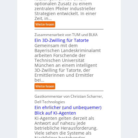
W
-
r
g
optionalen Zusatz zu einem
i
R
o
zentralen Pfeiler industrieller
e
e
Strategien entwickelt. In einer
p
s
p
Zeit, in…
ä
a
o
u
r
i
:
Weiterlesen
b
t
E
s
e
:
i
c
Zusammenarbeit von TUM und BLKA
r
S
n
h
Ein 3D-Zwilling für Tatorte
e
i
z
D
e
n
Gemeinsam mit dem
w
a
k
n
Bayerischen Landeskriminalamt
e
t
e
i
R
arbeiten Forschende der
e
n
t
Technischen Universität
o
n
d
e
München an einem intelligent
u
K
e
s
3D-Zwilling für Tatorte, der
I
s
t
L
-
C
Ermittlerinnen und Ermittler
e
e
P
y
bei…
b
r
r
b
e
:
Weiterlesen
-
o
e
n
E
H
j
r
f
i
e
r
Gastkommentar von Christian Scharrer,
e
ü
n
k
i
r
Dell Technologies
r
3
t
s
I
Ein ehrlicher (und unbequemer)
s
D
e
i
n
-
t
Blick auf KI-Agenten
i
k
d
Z
n
e
o
KI-Agenten gelten derzeit als
u
w
d
,
Antwort auf nahezu jede
l
s
i
e
w
t
betriebliche Herausforderung.
l
l
r
a
r
Viele sehen die Systeme als
l
e
I
c
i
Nachfolger bestehender
i