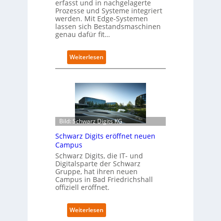
erfasst und in nachgelagerte
Prozesse und Systeme integriert
werden. Mit Edge-Systemen
lassen sich Bestandsmaschinen
genau dafür fit…
:
Weiterlesen
R
e
t
r
o
f
i
Bild: Schwarz Digits KG
t
Schwarz Digits eröffnet neuen
-
Campus
D
a
Schwarz Digits, die IT- und
Digitalsparte der Schwarz
t
Gruppe, hat ihren neuen
e
Campus in Bad Friedrichshall
n
offiziell eröffnet.
s
a
u
:
Weiterlesen
b
S