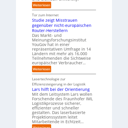
h
n
i
e
u
:
Weiterlesen
l
a
e
m
s
U
a
h
Z
T
b
n
Tor zum Internet
n
e
u
e
a
i
Studie zeigt Misstrauen
d
A
k
a
u
v
gegenüber nicht-europäischen
u
u
m
e
Router-Herstellern
t
n
t
r
Das Markt- und
o
f
r
s
Meinungsforschungsinstitut
m
t
i
a
YouGov hat in einer
a
d
t
repräsentativen Umfrage in 14
l
t
e
t
Ländern mit mehr als 16.000
A
i
r
Teilnehmenden die Sichtweise
I
u
s
europäischer Verbraucher…
I
n
t
i
n
d
o
:
Weiterlesen
e
d
u
m
S
r
u
s
a
t
Lasertechnologie zur
u
s
t
t
u
Effizienzsteigerung in der Logistik
n
t
r
i
d
Lars hilft bei der Orientierung
g
r
i
o
i
Mit dem Leitsystem Lars wollen
s
i
a
n
e
Forschende des Fraunhofer IML
l
e
l
.
Logistikprozesse sicherer,
z
ö
a
B
O
effizienter und schneller
e
s
u
u
r
gestalten. Das laserbasierte
i
u
t
s
Projektionssystem leitet
g
g
n
o
Mitarbeitende in Echtzeit…
i
w
t
g
m
n
ä
M
:
Weiterlesen