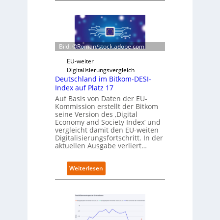
e
c
r
h
i
w
n
a
t
r
Bild: ©Roman/stock.adobe.com
e
z
g
D
EU-weiter
r
i
Digitalisierungsvergleich
i
g
Deutschland im Bitkom-DESI-
e
i
Index auf Platz 17
r
t
Auf Basis von Daten der EU-
t
s
Kommission erstellt der Bitkom
e
seine Version des ‚Digital
r
Economy and Society Index‘ und
vergleicht damit den EU-weiten
ö
Digitalisierungsfortschritt. In der
f
aktuellen Ausgabe verliert…
f
n
e
:
Weiterlesen
t
D
n
e
e
u
u
t
e
s
n