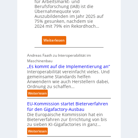
a
für Arbeitsmarkt- und
c
Berufsforschung (IAB) ist die
u
h
Übernahmequote von
f
a
Auszubildenden im Jahr 2025 auf
P
f
75% gesunken, nachdem sie
l
t
2024 mit 79% ein Rekordhoch…
a
z
t
e
z
:
Weiterlesen
i
1
Ü
g
7
b
t
Andreas Faath zu Interoperabilität im
e
s
Maschinenbau
r
i
„Es kommt auf die Implementierung an“
n
c
Interoperabilität vereinfacht vieles. Und
a
h
gemeinsame Standards helfen
h
r
Anwendern wie auch Herstellern dabei,
m
o
Ordnung zu schaffen…
e
b
:
Weiterlesen
n
u
„
s
s
EU-Kommission startet Bieterverfahren
E
c
t
s
für den Gigafactory-Ausbau
h
k
Die Europäische Kommission hat ein
r
Bieterverfahren zur Errichtung von bis
o
u
zu sieben KI-Gigafactories in ganz…
m
m
m
:
Weiterlesen
p
t
E