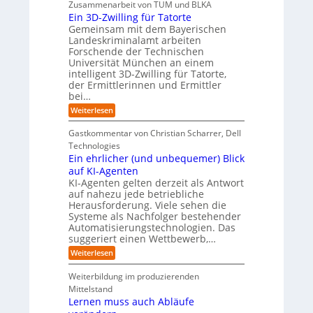
Zusammenarbeit von TUM und BLKA
g
e
:
s
n
a
Ein 3D-Zwilling für Tatorte
s
r
S
a
z
y
f
e
i
Gemeinsam mit dem Bayerischen
m
w
s
l
D
n
m
Landeskriminalamt arbeiten
e
ä
b
a
k
e
i
Forschende der Technischen
c
t
e
n
e
t
Universität München an einem
h
e
n
b
e
i
intelligent 3D-Zwilling für Tatorte,
e
n
d
r
s
der Ermittlerinnen und Ermittler
K
e
i
L
bei…
I
s
n
e
-
C
g
b
:
Weiterlesen
P
y
e
e
E
r
b
n
n
i
Gastkommentar von Christian Scharrer, Dell
o
e
f
n
j
r
Technologies
ü
3
e
r
r
Ein ehrlicher (und unbequemer) Blick
D
k
i
I
-
auf KI-Agenten
t
s
n
Z
KI-Agenten gelten derzeit als Antwort
e
i
d
w
auf nahezu jede betriebliche
i
k
u
i
n
o
Herausforderung. Viele sehen die
s
l
d
,
t
Systeme als Nachfolger bestehender
l
e
w
r
Automatisierungstechnologien. Das
i
r
a
i
n
suggeriert einen Wettbewerb,…
I
c
e
g
:
n
h
Weiterlesen
r
f
E
d
s
o
ü
i
u
e
b
r
Weiterbildung im produzierenden
n
s
n
o
T
Mittelstand
e
t
d
t
a
Lernen muss auch Abläufe
h
r
e
e
t
r
i
R
r