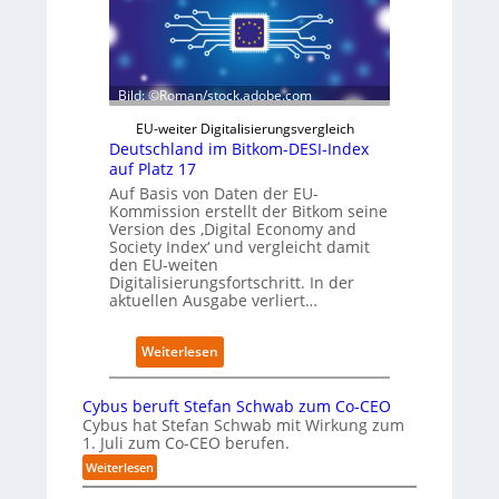
a
c
g
r
t
r
z
o
i
D
r
e
i
y
r
Bild: ©Roman/stock.adobe.com
g
-
t
i
A
EU-weiter Digitalisierungsvergleich
t
u
Deutschland im Bitkom-DESI-Index
s
s
auf Platz 17
e
b
Auf Basis von Daten der EU-
r
a
Kommission erstellt der Bitkom seine
ö
u
Version des ‚Digital Economy and
Society Index‘ und vergleicht damit
f
den EU-weiten
f
Digitalisierungsfortschritt. In der
n
aktuellen Ausgabe verliert…
e
t
n
:
Weiterlesen
e
D
u
e
Cybus beruft Stefan Schwab zum Co-CEO
e
u
Cybus hat Stefan Schwab mit Wirkung zum
n
t
1. Juli zum Co-CEO berufen.
C
s
:
a
Weiterlesen
c
C
m
h