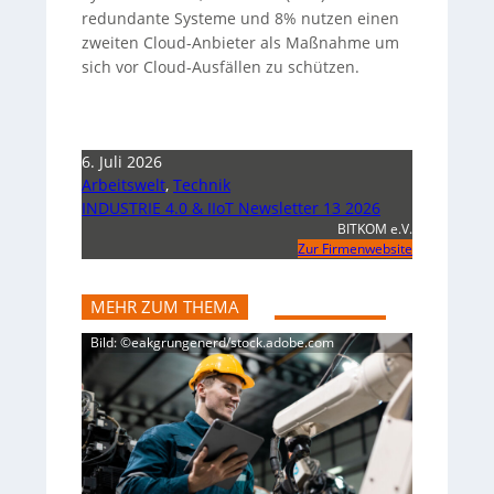
redundante Systeme und 8% nutzen einen
zweiten Cloud-Anbieter als Maßnahme um
sich vor Cloud-Ausfällen zu schützen.
6. Juli 2026
Arbeitswelt
,
Technik
INDUSTRIE 4.0 & IIoT Newsletter 13 2026
BITKOM e.V.
Zur Firmenwebsite
MEHR ZUM THEMA
Bild: ©eakgrungenerd/stock.adobe.com