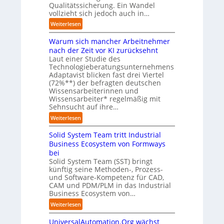
t
u
Qualitätssicherung. Ein Wandel
t
a
d
e
vollzieht sich jedoch auch in…
b
t
e
n
e
:
Weiterlesen
i
r
g
i
K
s
I
e
d
Warum sich mancher Arbeitnehmer
I
i
n
g
e
-
nach der Zeit vor KI zurücksehnt
e
d
e
r
A
Laut einer Studie des
r
u
n
O
Technologieberatungsunternehmens
s
u
s
ü
r
Adaptavist blicken fast drei Viertel
s
n
t
b
i
(72%**) der befragten deutschen
i
g
r
e
Wissensarbeiterinnen und
e
s
s
i
r
Wissensarbeiter* regelmäßig mit
n
t
l
e
n
Sehnsucht auf ihre…
t
e
ö
a
i
i
n
:
Weiterlesen
s
u
c
e
t
W
u
t
h
r
e
Solid System Team tritt Industrial
a
n
o
t
u
n
r
Business Ecosystem von Formways
g
m
-
n
a
u
bei
e
a
e
g
l
m
Solid System Team (SST) bringt
n
t
u
s
s
künftig seine Methoden-, Prozess-
i
r
e
und Software-Kompetenz für CAD,
i
s
o
CAM und PDM/PLM in das Industrial
r
c
i
p
Business Ecosystem von…
s
h
e
ä
t
m
:
Weiterlesen
r
i
e
a
S
u
s
A
n
UniversalAutomation.Org wächst
o
n