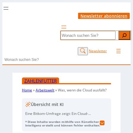
Newsletter abonnieren
Search
Newsletter
Search
ZAHLENFUTTER
Home
»
Arbeitswelt
»
Was, wenn die Cloud ausfällt?
Übersicht mit KI
Eine Bitkom-Umfrage zeigt: Ein Cloud-
Ausfall würde viele deutsche Unternehmen
* Diese Inhalte wurden mithilfe von Künstlicher
stark treffen. 46 Prozent müssten ihren
Intelligenz erstellt und können Fehler enthalten.
Geschäftsbetrieb früher oder später