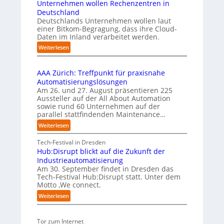
Unternehmen wollen Rechenzentren in
y
p
l
b
Deutschland
u
a
u
Deutschlands Unternehmen wollen laut
s
n
einer Bitkom-Begragung, dass ihre Cloud-
s
d
Daten im Inland verarbeitet werden.
b
i
e
:
Weiterlesen
m
r
U
B
u
n
i
f
AAA Zürich: Treffpunkt für praxisnahe
t
t
t
Automatisierungslösungen
e
k
S
Am 26. und 27. August präsentieren 225
r
o
t
Aussteller auf der All About Automation
n
m
e
sowie rund 60 Unternehmen auf der
e
f
-
parallel stattfindenden Maintenance…
h
a
D
m
:
Weiterlesen
n
E
e
A
S
S
n
A
Tech-Festival in Dresden
c
w
I
A
Hub:Disrupt blickt auf die Zukunft der
h
o
-
Z
Industrieautomatisierung
w
l
I
ü
Am 30. September findet in Dresden das
a
l
r
n
Tech-Festival Hub:Disrupt statt. Unter dem
b
e
Motto ‚We connect.
i
d
z
n
c
e
:
Weiterlesen
u
R
h
x
H
m
e
:
a
u
C
c
T
Tor zum Internet
b
u
o