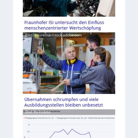
Fraunhofer ISI untersucht den Einfluss
menschenzentrierter Wertschöpfung
Bild: ©auremar/stock.adobe.com
Übernahmen schrumpfen und viele
Ausbildungsstellen bleiben unbesetzt
Bild: Ifo Institut