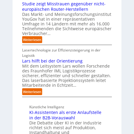
h
r
Studie zeigt Misstrauen gegenüber nicht-
:
f
-
e
e
D
europäischen Router-Herstellern
P
C
n
f
i
Das Markt- und Meinungsforschungsinstitut
l
E
z
f
YouGov hat in einer repräsentativen
s
a
O
e
p
Umfrage in 14 Ländern mit mehr als 16.000
r
t
n
u
Teilnehmenden die Sichtweise europäischer
u
z
t
n
Verbraucher…
p
1
r
k
t
:
Weiterlesen
7
e
t
b
S
n
f
l
t
Lasertechnologie zur Effizienzsteigerung in der
i
ü
i
u
Logistik
n
r
c
d
Lars hilft bei der Orientierung
D
p
k
i
Mit dem Leitsystem Lars wollen Forschende
e
r
t
e
des Fraunhofer IML Logistikprozesse
u
a
a
sicherer, effizienter und schneller gestalten.
z
t
x
u
Das laserbasierte Projektionssystem leitet
e
s
i
f
Mitarbeitende in Echtzeit…
i
c
s
d
g
:
Weiterlesen
h
n
i
t
L
l
a
e
M
a
a
h
Z
i
Künstliche Intelligenz
r
n
e
u
s
KI-Assistenten als erste Anlaufstelle
s
d
A
k
s
h
in der B2B-Vorauswahl
u
u
t
i
Die Debatte über KI in der Industrie
t
n
r
richtet sich meist auf Produktion,
l
o
f
a
Instandhaltung und
f
m