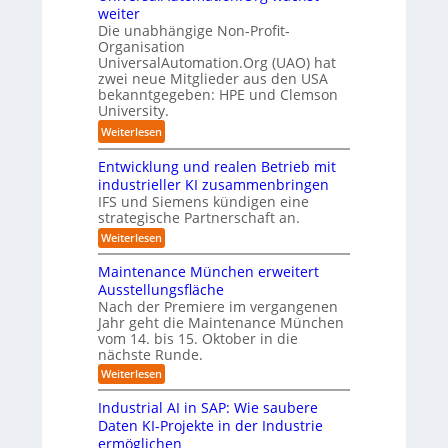
c
n
c
l
weiter
g
h
l
h
i
Die unabhängige Non-Profit-
e
a
e
Organisation
d
n
u
r
UniversalAutomation.Org (UAO) hat
S
R
f
A
zwei neue Mitglieder aus den USA
y
o
s
r
bekanntgegeben: HPE und Clemson
s
u
University.
t
b
t
t
e
e
e
:
Weiterlesen
e
l
i
m
U
r
l
t
T
Entwicklung und realen Betrieb mit
n
-
e
n
e
i
industrieller KI zusammenbringen
H
i
e
a
v
IFS und Siemens kündigen eine
e
n
h
m
strategische Partnerschaft an.
e
r
d
m
t
r
:
Weiterlesen
s
e
e
r
s
E
t
r
r
n
i
a
Maintenance München erweitert
e
t
B
n
t
l
Ausstellungsfläche
l
w
2
a
t
A
Nach der Premiere im vergangenen
i
l
B
c
I
u
Jahr geht die Maintenance München
c
e
-
h
n
k
t
vom 14. bis 15. Oktober in die
r
V
d
l
d
o
nächste Runde.
n
u
o
e
u
m
:
Weiterlesen
n
r
r
s
a
M
g
a
Z
a
t
t
u
Industrial AI in SAP: Wie saubere
i
u
e
n
r
i
Daten KI-Projekte in der Industrie
n
s
i
d
i
o
ermöglichen
t
r