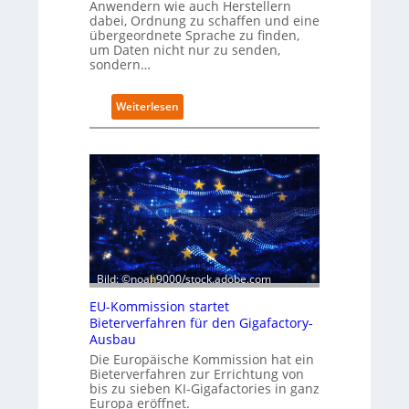
Anwendern wie auch Herstellern
dabei, Ordnung zu schaffen und eine
übergeordnete Sprache zu finden,
um Daten nicht nur zu senden,
sondern…
:
Weiterlesen
„
E
s
k
o
m
m
t
a
u
Bild: ©noah9000/stock.adobe.com
f
d
EU-Kommission startet
i
Bieterverfahren für den Gigafactory-
e
Ausbau
I
Die Europäische Kommission hat ein
m
Bieterverfahren zur Errichtung von
p
bis zu sieben KI-Gigafactories in ganz
l
Europa eröffnet.