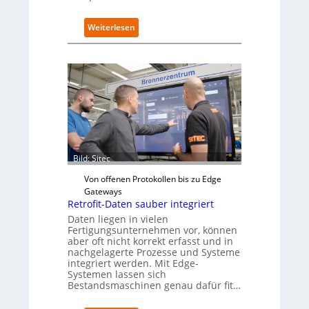
e
m
:
Weiterlesen
e
E
n
U
t
-
i
K
e
o
r
m
u
m
n
i
g
s
a
s
n
Bild: Sitec
i
“
o
Von offenen Protokollen bis zu Edge
n
Gateways
s
Retrofit-Daten sauber integriert
t
Daten liegen in vielen
a
Fertigungsunternehmen vor, können
r
aber oft nicht korrekt erfasst und in
t
nachgelagerte Prozesse und Systeme
integriert werden. Mit Edge-
e
Systemen lassen sich
t
Bestandsmaschinen genau dafür fit…
B
i