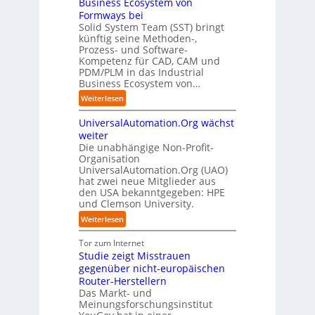
Business Ecosystem von
:
ü
C
e
e
e
D
Formways bei
r
E
n
f
n
i
Solid System Team (SST) bringt
d
O
z
f
u
künftig seine Methoden-,
s
e
e
p
n
Prozess- und Software-
r
n
n
u
Kompetenz für CAD, CAM und
b
u
G
t
n
PDM/PLM in das Industrial
p
e
i
r
k
Business Ecosystem von…
t
g
s
e
t
b
:
a
Weiterlesen
e
n
f
l
S
f
t
i
ü
i
UniversalAutomation.Org wächst
o
a
z
n
r
c
l
c
weiter
t
D
p
k
i
t
Die unabhängige Non-Profit-
e
r
t
Organisation
d
o
u
a
a
UniversalAutomation.Org (UAO)
S
r
t
x
hat zwei neue Mitglieder aus
u
y
y
s
i
den USA bekanntgegeben: HPE
f
s
-
c
s
und Clemson University.
d
t
A
h
n
i
e
u
:
Weiterlesen
l
a
e
m
s
U
a
h
Z
T
b
n
Tor zum Internet
n
e
u
e
a
i
Studie zeigt Misstrauen
d
A
k
a
u
v
gegenüber nicht-europäischen
u
u
m
e
Router-Herstellern
t
n
t
r
Das Markt- und
o
f
r
s
Meinungsforschungsinstitut
m
t
i
a