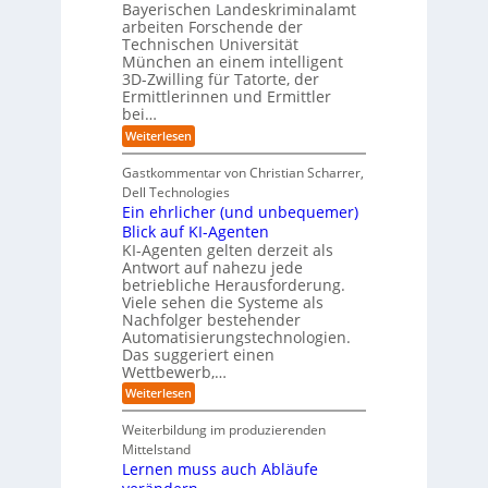
a
k
n
Bayerischen Landeskriminalamt
e
t
e
i
R
arbeiten Forschende der
e
n
t
Technischen Universität
o
n
d
e
München an einem intelligent
u
K
e
s
3D-Zwilling für Tatorte, der
I
s
t
L
-
C
Ermittlerinnen und Ermittler
e
e
P
y
bei…
b
r
r
b
e
:
Weiterlesen
-
o
e
n
E
H
j
r
f
i
e
r
Gastkommentar von Christian Scharrer,
e
ü
n
k
i
r
Dell Technologies
r
3
t
s
I
Ein ehrlicher (und unbequemer)
s
D
e
i
n
-
t
Blick auf KI-Agenten
i
k
d
Z
n
e
o
KI-Agenten gelten derzeit als
u
w
d
,
Antwort auf nahezu jede
l
s
i
e
w
t
betriebliche Herausforderung.
l
l
r
a
r
Viele sehen die Systeme als
l
e
I
c
i
Nachfolger bestehender
i
r
n
h
e
n
Automatisierungstechnologien.
d
s
n
r
g
Das suggeriert einen
u
e
o
f
s
n
Wettbewerb,…
b
ü
t
d
o
:
Weiterlesen
r
r
e
t
E
T
i
R
e
i
a
Weiterbildung im produzierenden
e
a
r
n
t
e
n
Mittelstand
e
o
r
s
Lernen muss auch Abläufe
h
r
m
o
r
t