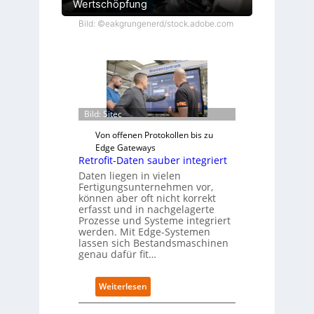
Wertschöpfung
Bild: ©eakgrungenerd/stock.adobe.com
Bild: Sitec
Von offenen Protokollen bis zu
Edge Gateways
Retrofit-Daten sauber integriert
Daten liegen in vielen
Fertigungsunternehmen vor,
können aber oft nicht korrekt
erfasst und in nachgelagerte
Prozesse und Systeme integriert
werden. Mit Edge-Systemen
lassen sich Bestandsmaschinen
genau dafür fit…
:
Weiterlesen
R
e