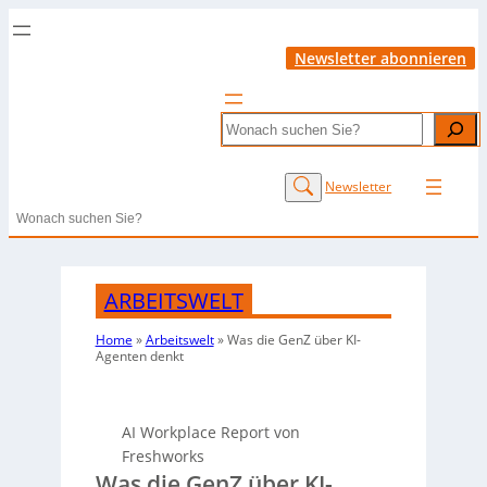
Newsletter abonnieren
Search
Newsletter
Search
ARBEITSWELT
Home
»
Arbeitswelt
»
Was die GenZ über KI-
Agenten denkt
AI Workplace Report von
Freshworks
Was die GenZ über KI-