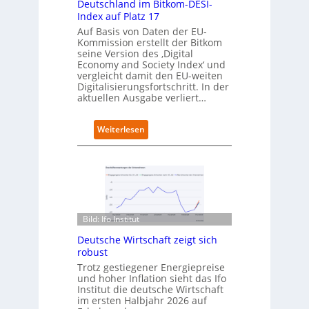
g
Deutschland im Bitkom-DESI-
e
i
Index auf Platz 17
r
t
Auf Basis von Daten der EU-
t
s
Kommission erstellt der Bitkom
e
seine Version des ‚Digital
r
Economy and Society Index‘ und
vergleicht damit den EU-weiten
ö
Digitalisierungsfortschritt. In der
f
aktuellen Ausgabe verliert…
f
n
e
:
Weiterlesen
t
D
n
e
e
u
u
t
e
s
n
c
C
h
Bild: Ifo Institut
a
l
m
Deutsche Wirtschaft zeigt sich
a
p
robust
n
u
d
Trotz gestiegener Energiepreise
s
und hoher Inflation sieht das Ifo
i
Institut die deutsche Wirtschaft
m
im ersten Halbjahr 2026 auf
B