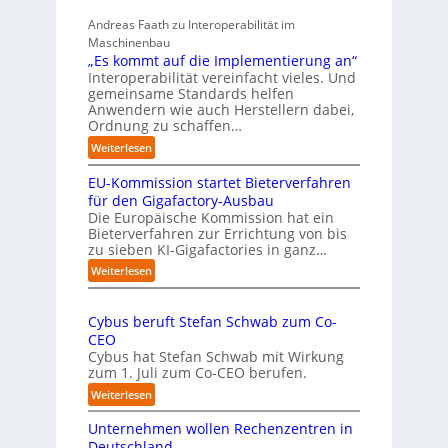
7
b
t
Andreas Faath zu Interoperabilität im
e
s
Maschinenbau
r
i
„Es kommt auf die Implementierung an“
n
c
Interoperabilität vereinfacht vieles. Und
a
h
gemeinsame Standards helfen
h
r
Anwendern wie auch Herstellern dabei,
m
o
Ordnung zu schaffen…
e
b
:
Weiterlesen
n
u
„
s
s
EU-Kommission startet Bieterverfahren
E
c
t
s
für den Gigafactory-Ausbau
h
k
Die Europäische Kommission hat ein
r
Bieterverfahren zur Errichtung von bis
o
u
zu sieben KI-Gigafactories in ganz…
m
m
m
:
Weiterlesen
p
t
E
f
a
U
e
u
Cybus beruft Stefan Schwab zum Co-
-
f
n
CEO
K
d
u
Cybus hat Stefan Schwab mit Wirkung
o
i
n
zum 1. Juli zum Co-CEO berufen.
m
e
d
m
:
Weiterlesen
I
i
v
C
m
s
i
Unternehmen wollen Rechenzentren in
y
p
s
e
b
Deutschland