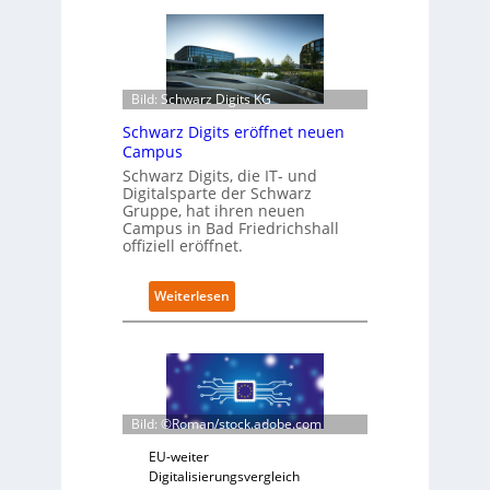
t
r
o
f
i
Bild: Schwarz Digits KG
t
Schwarz Digits eröffnet neuen
-
Campus
D
a
Schwarz Digits, die IT- und
Digitalsparte der Schwarz
t
Gruppe, hat ihren neuen
e
Campus in Bad Friedrichshall
n
offiziell eröffnet.
s
a
u
:
Weiterlesen
b
S
e
c
r
h
i
w
n
a
t
r
Bild: ©Roman/stock.adobe.com
e
z
g
D
EU-weiter
r
i
Digitalisierungsvergleich
i