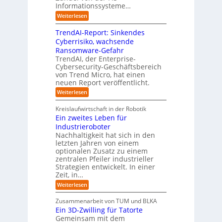
g
t
r
Informationssysteme…
g
b
e
e
e
:
Weiterlesen
m
I
g
i
n
v
e
TrendAI-Report: Sinkendes
d
d
o
n
e
Cyberrisiko, wachsende
u
n
ü
r
Ransomware-Gefahr
s
F
b
t
O
TrendAI, der Enterprise-
o
r
e
r
Cybersecurity-Geschäftsbereich
i
r
r
von Trend Micro, hat einen
i
a
m
neuen Report veröffentlicht.
n
e
l
w
i
n
A
:
Weiterlesen
a
I
c
T
t
y
i
r
h
i
Kreislaufwirtschaft in der Robotik
n
e
s
t
e
Ein zweites Leben für
S
n
b
-
r
Industrieroboter
A
d
e
e
u
P
A
Nachhaltigkeit hat sich in den
i
:
I
u
n
letzten Jahren von einem
W
-
r
g
optionalen Zusatz zu einem
i
R
o
zentralen Pfeiler industrieller
e
e
Strategien entwickelt. In einer
p
s
p
Zeit, in…
ä
a
o
u
r
i
:
Weiterlesen
b
t
E
s
e
:
i
c
Zusammenarbeit von TUM und BLKA
r
S
n
h
Ein 3D-Zwilling für Tatorte
e
i
z
D
e
n
Gemeinsam mit dem
w