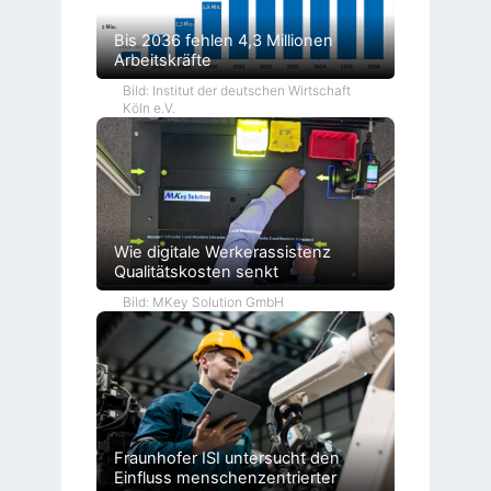
Bis 2036 fehlen 4,3 Millionen
Arbeitskräfte
Bild: Institut der deutschen Wirtschaft
Köln e.V.
Wie digitale Werkerassistenz
Qualitätskosten senkt
Bild: MKey Solution GmbH
Fraunhofer ISI untersucht den
Einfluss menschenzentrierter