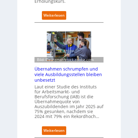
Erholungskurs.
i
t
k
:
Weiterlesen
o
D
m
e
-
u
D
t
E
s
S
c
I
h
-
e
Bild: ©auremar/stock.adobe.com
I
W
Übernahmen schrumpfen und
n
i
viele Ausbildungsstellen bleiben
d
r
unbesetzt
e
t
x
Laut einer Studie des Instituts
s
a
für Arbeitsmarkt- und
c
Berufsforschung (IAB) ist die
u
h
Übernahmequote von
f
a
Auszubildenden im Jahr 2025 auf
P
f
75% gesunken, nachdem sie
l
t
2024 mit 79% ein Rekordhoch…
a
z
t
e
z
:
Weiterlesen
i
1
Ü
g