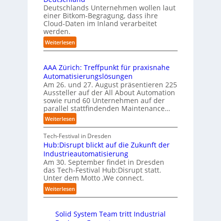
l
i
l
u
Deutschlands Unternehmen wollen laut
e
o
e
einer Bitkom-Begragung, dass ihre
s
m
n
Cloud-Daten im Inland verarbeitet
b
A
e
s
werden.
e
u
n
t
r
s
:
Weiterlesen
t
a
u
U
b
i
r
f
n
i
e
t
t
AAA Zürich: Treffpunkt für praxisnahe
t
l
r
e
S
Automatisierungslösungen
e
d
u
t
t
Am 26. und 27. August präsentieren 225
r
u
n
B
e
Aussteller auf der All About Automation
n
g
n
i
f
sowie rund 60 Unternehmen auf der
e
a
g
e
a
parallel stattfindenden Maintenance…
h
n
s
t
n
m
:
Weiterlesen
“
s
e
S
e
A
r
t
c
n
A
Tech-Festival in Dresden
v
e
h
w
A
Hub:Disrupt blickt auf die Zukunft der
e
l
w
o
Z
Industrieautomatisierung
r
l
a
l
ü
Am 30. September findet in Dresden
f
e
b
l
r
das Tech-Festival Hub:Disrupt statt.
a
z
n
e
Unter dem Motto ‚We connect.
i
h
u
b
n
c
:
Weiterlesen
r
m
l
R
h
H
e
C
e
e
:
u
n
o
c
i
T
Solid System Team tritt Industrial
b
f
-
h
b
r