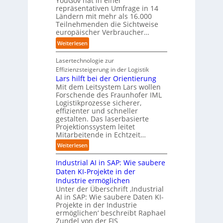
YouGov hat in einer
a
d
t
repräsentativen Umfrage in 14
l
t
e
t
Ländern mit mehr als 16.000
A
i
r
Teilnehmenden die Sichtweise
I
u
s
europäischer Verbraucher…
I
n
t
i
n
d
o
:
Weiterlesen
e
d
u
m
S
r
u
s
a
t
Lasertechnologie zur
u
s
t
t
u
Effizienzsteigerung in der Logistik
n
t
r
i
d
Lars hilft bei der Orientierung
g
r
i
o
i
Mit dem Leitsystem Lars wollen
s
i
a
n
e
Forschende des Fraunhofer IML
l
e
l
.
Logistikprozesse sicherer,
z
ö
a
B
O
effizienter und schneller
e
s
u
u
r
gestalten. Das laserbasierte
i
u
t
s
Projektionssystem leitet
g
g
n
o
Mitarbeitende in Echtzeit…
i
w
t
g
m
n
ä
M
:
Weiterlesen
e
a
e
c
i
L
n
t
s
h
s
Industrial AI in SAP: Wie saubere
a
i
s
s
s
r
Daten KI-Projekte in der
s
E
t
t
s
Industrie ermöglichen
i
c
w
r
h
Unter der Überschrift ‚Industrial
e
o
e
a
i
AI in SAP: Wie saubere Daten KI-
r
s
i
u
Projekte in der Industrie
l
u
y
t
e
ermöglichen‘ beschreibt Raphael
f
n
s
e
Zundel von der FIS
n
t