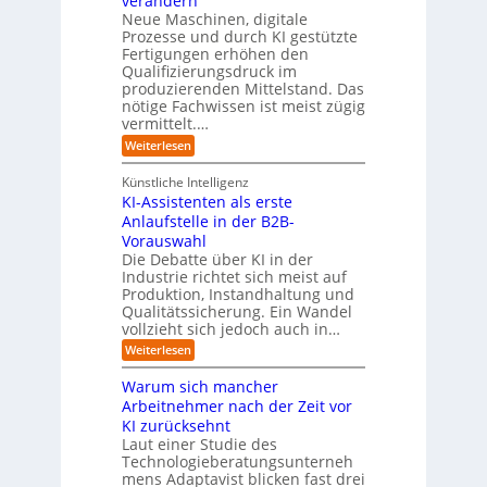
verändern
ö
m
l
e
Neue Maschinen, digitale
g
w
i
l
a
Prozesse und durch KI gestützte
c
i
r
Fertigungen erhöhen den
h
c
e
Qualifizierungsdruck im
e
h
-
produzierenden Mittelstand. Das
r
e
G
(
nötige Fachwissen ist meist zügig
n
e
u
vermittelt.…
f
n
a
:
Weiterlesen
d
h
L
u
r
e
n
Künstliche Intelligenz
r
b
KI-Assistenten als erste
n
e
Anlaufstelle in der B2B-
e
q
n
Vorauswahl
u
m
e
Die Debatte über KI in der
u
m
Industrie richtet sich meist auf
s
e
Produktion, Instandhaltung und
s
r
Qualitätssicherung. Ein Wandel
a
)
vollzieht sich jedoch auch in…
u
B
c
l
:
Weiterlesen
h
i
K
A
c
I
Warum sich mancher
b
k
-
l
Arbeitnehmer nach der Zeit vor
a
A
ä
u
KI zurücksehnt
s
u
f
s
Laut einer Studie des
f
K
i
Technologieberatungsunterneh
e
I
s
mens Adaptavist blicken fast drei
v
-
t