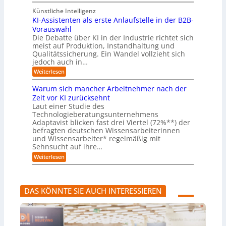
L
R
r
t
e
l
a
(
Künstliche Intelligenz
r
r
n
u
e
i
KI-Assistenten als erste Anlaufstelle in der B2B-
n
s
n
e
r
Vorauswahl
e
o
d
e
n
n
m
u
Die Debatte über KI in der Industrie richtet sich
r
m
w
n
meist auf Produktion, Instandhaltung und
m
u
a
b
Qualitätssicherung. Ein Wandel vollzieht sich
ö
s
r
e
g
jedoch auch in…
s
e
q
l
a
:
-
Weiterlesen
u
i
u
K
G
e
c
c
I
e
m
Warum sich mancher Arbeitnehmer nach der
h
h
-
f
e
e
Zeit vor KI zurücksehnt
A
A
a
r
n
Laut einer Studie des
b
s
h
)
l
Technologieberatungsunternehmens
s
r
B
ä
i
l
Adaptavist blicken fast drei Viertel (72%**) der
u
s
i
befragten deutschen Wissensarbeiterinnen
f
t
c
und Wissensarbeiter* regelmäßig mit
e
e
k
Sehnsucht auf ihre…
v
n
a
e
t
:
u
Weiterlesen
r
e
W
f
ä
n
a
K
n
a
r
I
d
l
u
-
DAS KÖNNTE SIE AUCH INTERESSIEREN
e
s
m
A
r
e
s
g
n
r
i
e
s
c
n
t
h
t