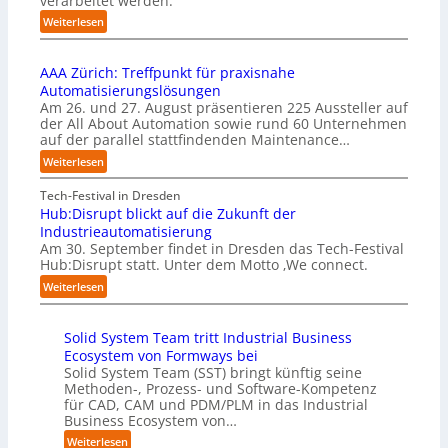
verarbeitet werden.
s
e
o
b
:
Weiterlesen
m
n
e
U
e
s
r
n
n
t
u
AAA Zürich: Treffpunkt für praxisnahe
t
t
a
f
Automatisierungslösungen
e
i
r
t
Am 26. und 27. August präsentieren 225 Aussteller auf
r
e
t
S
der All About Automation sowie rund 60 Unternehmen
n
r
e
t
auf der parallel stattfindenden Maintenance…
e
u
t
e
h
:
Weiterlesen
n
B
f
m
A
g
i
a
e
A
Tech-Festival in Dresden
a
e
n
n
A
Hub:Disrupt blickt auf die Zukunft der
n
t
S
w
Z
Industrieautomatisierung
“
e
c
o
ü
Am 30. September findet in Dresden das Tech-Festival
r
h
l
r
Hub:Disrupt statt. Unter dem Motto ‚We connect.
v
w
l
i
:
e
Weiterlesen
a
e
c
H
r
b
n
h
u
f
z
R
:
Solid System Team tritt Industrial Business
b
a
u
e
T
Ecosystem von Formways bei
:
h
m
c
r
Solid System Team (SST) bringt künftig seine
D
r
C
h
e
Methoden-, Prozess- und Software-Kompetenz
i
e
o
e
f
für CAD, CAM und PDM/PLM in das Industrial
s
n
-
n
f
Business Ecosystem von…
r
f
C
z
p
u
ü
:
Weiterlesen
E
e