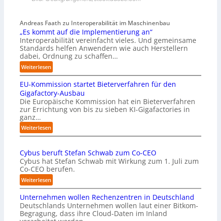
Andreas Faath zu Interoperabilität im Maschinenbau
„Es kommt auf die Implementierung an“
Interoperabilität vereinfacht vieles. Und gemeinsame
Standards helfen Anwendern wie auch Herstellern
dabei, Ordnung zu schaffen…
:
Weiterlesen
„
EU-Kommission startet Bieterverfahren für den
E
s
Gigafactory-Ausbau
k
Die Europäische Kommission hat ein Bieterverfahren
zur Errichtung von bis zu sieben KI-Gigafactories in
o
ganz…
m
m
:
Weiterlesen
t
E
a
U
u
Cybus beruft Stefan Schwab zum Co-CEO
-
f
Cybus hat Stefan Schwab mit Wirkung zum 1. Juli zum
K
d
Co-CEO berufen.
o
i
m
:
Weiterlesen
e
m
C
I
i
Unternehmen wollen Rechenzentren in Deutschland
y
m
s
Deutschlands Unternehmen wollen laut einer Bitkom-
b
p
s
Begragung, dass ihre Cloud-Daten im Inland
u
l
i