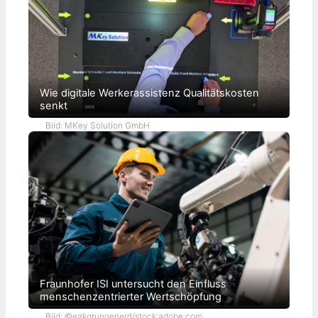
Wie digitale Werkerassistenz Qualitätskosten
senkt
Bild: MKey Solution GmbH
Fraunhofer ISI untersucht den Einfluss
menschenzentrierter Wertschöpfung
Bild: ©eakgrungenerd/stock.adobe.com