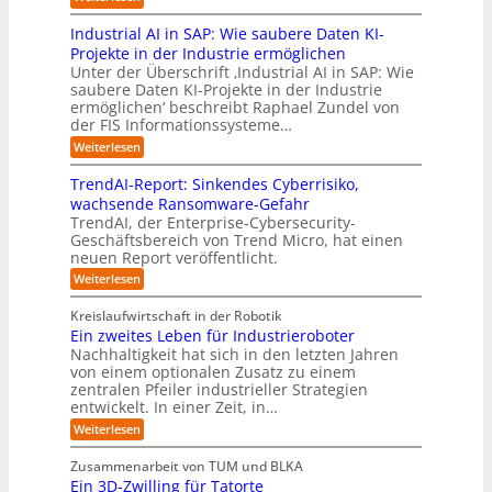
d
r
.
g
L
e
u
i
O
t
Industrial AI in SAP: Wie saubere Daten KI-
a
r
s
a
r
M
r
u
Projekte in der Industrie ermöglichen
t
l
g
i
s
n
Unter der Überschrift ‚Industrial AI in SAP: Wie
r
B
w
s
saubere Daten KI-Projekte in der Industrie
h
g
i
u
ä
s
ermöglichen‘ beschreibt Raphael Zundel von
i
s
e
s
c
t
der FIS Informationssysteme…
l
l
a
i
h
r
f
ö
:
Weiterlesen
u
n
s
a
I
t
s
t
e
t
n
u
b
u
TrendAI-Report: Sinkendes Cyberrisiko,
o
s
d
w
e
e
n
wachsende Ransomware-Gefahr
u
m
s
e
n
i
g
TrendAI, der Enterprise-Cybersecurity-
s
a
E
i
g
d
e
Geschäftsbereich von Trend Micro, hat einen
t
t
c
t
r
e
neuen Report veröffentlicht.
e
n
i
o
e
i
g
r
:
Weiterlesen
s
a
s
r
e
T
O
l
i
y
r
n
r
A
Kreislaufwirtschaft in der Robotik
e
s
e
ü
I
i
Ein zweites Leben für Industrieroboter
r
n
t
i
b
e
Nachhaltigkeit hat sich in den letzten Jahren
d
u
e
n
e
n
von einem optionalen Zusatz zu einem
A
n
S
m
r
I
t
zentralen Pfeiler industrieller Strategien
A
g
v
-
n
entwickelt. In einer Zeit, in…
i
P
o
R
i
:
e
:
Weiterlesen
e
n
W
c
r
E
p
F
i
i
h
u
o
Zusammenarbeit von TUM und BLKA
e
o
n
t
r
n
Ein 3D-Zwilling für Tatorte
s
z
r