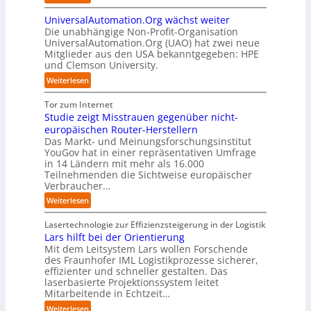
u
p
r
S
O
n
n
t
d
UniversalAutomation.Org wächst weiter
o
t
k
b
e
Die unabhängige Non-Profit-Organisation
l
r
t
l
n
UniversalAutomation.Org (UAO) hat zwei neue
i
e
f
i
Mitglieder aus den USA bekanntgegeben: HPE
G
d
n
ü
und Clemson University.
c
i
S
i
r
k
g
y
:
Weiterlesen
n
p
t
a
s
U
D
r
a
f
t
n
Tor zum Internet
e
a
u
a
e
i
Studie zeigt Misstrauen gegenüber nicht-
u
x
f
c
m
v
europäischen Router-Herstellern
t
i
d
t
T
e
Das Markt- und Meinungsforschungsinstitut
s
s
i
o
e
r
YouGov hat in einer repräsentativen Umfrage
c
n
e
r
a
in 14 Ländern mit mehr als 16.000
s
h
a
Z
y
m
Teilnehmenden die Sichtweise europäischer
a
l
h
u
-
t
Verbraucher…
l
a
e
k
A
r
A
n
:
Weiterlesen
A
u
u
i
u
d
S
u
n
s
t
t
t
Lasertechnologie zur Effizienzsteigerung in der Logistik
t
f
b
t
o
u
Lars hilft bei der Orientierung
o
t
a
I
m
d
Mit dem Leitsystem Lars wollen Forschende
m
d
u
n
a
des Fraunhofer IML Logistikprozesse sicherer,
i
a
e
d
t
effizienter und schneller gestalten. Das
e
t
r
u
i
laserbasierte Projektionssystem leitet
z
i
I
s
o
Mitarbeitende in Echtzeit…
e
s
n
t
n
i
:
i
Weiterlesen