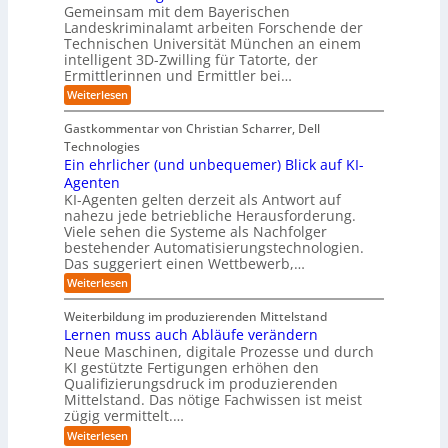
t
-
g
a
Gemeinsam mit dem Bayerischen
w
:
m
u
e
Landeskriminalamt arbeiten Forschende der
e
S
w
b
u
i
Technischen Universität München an einem
i
e
a
t
r
n
intelligent 3D-Zwilling für Tatorte, der
r
y
e
k
o
Ermittlerinnen und Ermittler bei…
e
s
s
e
p
D
:
Weiterlesen
L
n
b
a
ä
E
e
d
e
t
i
i
b
e
Gastkommentar von Christian Scharrer, Dell
e
i
n
e
s
s
Technologies
n
3
n
C
c
K
Ein ehrlicher (und unbequemer) Blick auf KI-
D
f
y
h
I
-
ü
Agenten
b
-
e
Z
r
e
KI-Agenten gelten derzeit als Antwort auf
P
w
I
n
r
nahezu jede betriebliche Herausforderung.
r
i
n
R
r
Viele sehen die Systeme als Nachfolger
o
l
d
i
o
j
bestehender Automatisierungstechnologien.
l
u
s
e
u
Das suggeriert einen Wettbewerb,…
i
s
i
k
n
t
t
k
:
Weiterlesen
t
g
r
e
o
E
e
f
i
,
r
i
i
Weiterbildung im produzierenden Mittelstand
ü
e
w
n
-
n
r
Lernen muss auch Abläufe verändern
r
a
e
d
H
T
o
Neue Maschinen, digitale Prozesse und durch
c
h
e
a
e
b
h
KI gestützte Fertigungen erhöhen den
r
r
t
o
r
s
l
Qualifizierungsdruck im produzierenden
I
o
t
e
i
s
Mittelstand. Das nötige Fachwissen ist meist
n
r
e
n
c
t
d
zügig vermittelt.…
t
r
d
h
u
e
e
:
e
Weiterlesen
e
s
l