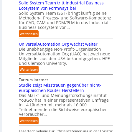
:
Solid System Team tritt Industrial Business
b
a
u
e
T
Ecosystem von Formways bei
:
h
m
c
r
Solid System Team (SST) bringt künftig seine
D
r
C
h
e
Methoden-, Prozess- und Software-Kompetenz
i
e
o
e
f
für CAD, CAM und PDM/PLM in das Industrial
s
n
-
n
f
Business Ecosystem von…
r
f
C
z
p
u
ü
:
Weiterlesen
E
e
u
p
r
S
O
n
n
t
d
UniversalAutomation.Org wächst weiter
o
t
k
b
e
Die unabhängige Non-Profit-Organisation
l
r
t
l
n
UniversalAutomation.Org (UAO) hat zwei neue
i
e
f
i
Mitglieder aus den USA bekanntgegeben: HPE
G
d
n
ü
und Clemson University.
c
i
S
i
r
k
g
y
:
Weiterlesen
n
p
t
a
s
U
D
r
a
f
t
n
Tor zum Internet
e
a
u
a
e
i
Studie zeigt Misstrauen gegenüber nicht-
u
x
f
c
m
v
europäischen Router-Herstellern
t
i
d
t
T
e
Das Markt- und Meinungsforschungsinstitut
s
s
i
o
e
r
YouGov hat in einer repräsentativen Umfrage
c
n
e
r
a
in 14 Ländern mit mehr als 16.000
s
h
a
Z
y
m
Teilnehmenden die Sichtweise europäischer
a
l
h
u
-
t
Verbraucher…
l
a
e
k
A
r
A
n
:
Weiterlesen
A
u
u
i
u
d
S
u
n
s
t
t
t
Lasertechnologie zur Effizienzsteigerung in der Logistik
t