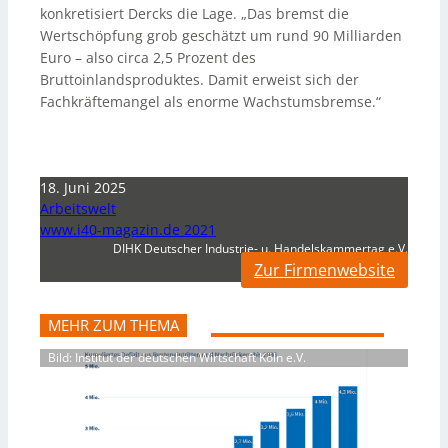
konkretisiert Dercks die Lage. „Das bremst die
Wertschöpfung grob geschätzt um rund 90 Milliarden
Euro – also circa 2,5 Prozent des
Bruttoinlandsproduktes. Damit erweist sich der
Fachkräftemangel als enorme Wachstumsbremse.“
18. Juni 2025
Arbeitswelt
www.i40-magazin.de 2021
DIHK Deutscher Industrie- u. Handelskammertag e.V.
Zur Firmenwebsite
MEHR ZUM THEMA
Bild: Institut der deutschen Wirtschaft Köln e.V.