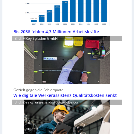
Bis 2036 fehlen 4,3 Millionen Arbeitskräfte
Bild: MKey Solution GmbH
Gezielt gegen die Fehlerquote
Wie digitale Werkerassistenz Qualitätskosten senkt
Bild: ©eakgrungenerd/stock.adobe.com