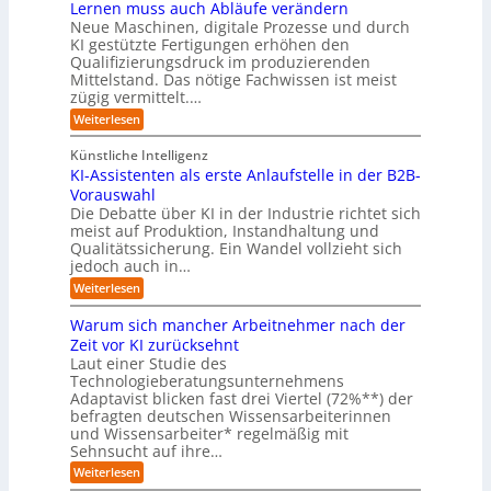
n
r
Lernen muss auch Abläufe verändern
r
a
e
d
H
T
o
Neue Maschinen, digitale Prozesse und durch
c
h
e
a
e
b
h
KI gestützte Fertigungen erhöhen den
r
r
t
o
r
s
l
Qualifizierungsdruck im produzierenden
I
o
t
e
i
s
Mittelstand. Das nötige Fachwissen ist meist
n
r
e
n
c
t
d
zügig vermittelt.…
t
r
d
h
u
e
e
:
e
Weiterlesen
e
s
l
L
R
r
t
e
l
a
(
Künstliche Intelligenz
r
r
n
u
e
i
KI-Assistenten als erste Anlaufstelle in der B2B-
n
s
n
e
r
Vorauswahl
e
o
d
e
n
n
m
u
Die Debatte über KI in der Industrie richtet sich
r
m
w
n
meist auf Produktion, Instandhaltung und
m
u
a
b
Qualitätssicherung. Ein Wandel vollzieht sich
ö
s
r
e
g
jedoch auch in…
s
e
q
l
a
:
-
Weiterlesen
u
i
u
K
G
e
c
c
I
e
m
Warum sich mancher Arbeitnehmer nach der
h
h
-
f
e
e
Zeit vor KI zurücksehnt
A
A
a
r
n
Laut einer Studie des
b
s
h
)
l
Technologieberatungsunternehmens
s
r
B
ä
i
l
Adaptavist blicken fast drei Viertel (72%**) der
u
s
i
befragten deutschen Wissensarbeiterinnen
f
t
c
und Wissensarbeiter* regelmäßig mit
e
e
k
Sehnsucht auf ihre…
v
n
a
e
t
:
u
Weiterlesen
r
e
W
f