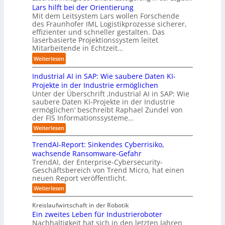
f
b
t
o
u
Lars hilft bei der Orientierung
o
t
a
I
m
d
Mit dem Leitsystem Lars wollen Forschende
m
d
u
n
a
des Fraunhofer IML Logistikprozesse sicherer,
i
a
e
d
t
effizienter und schneller gestalten. Das
e
t
r
u
i
laserbasierte Projektionssystem leitet
z
i
I
s
o
Mitarbeitende in Echtzeit…
e
s
n
t
n
i
:
i
Weiterlesen
d
r
.
g
L
e
u
i
O
t
Industrial AI in SAP: Wie saubere Daten KI-
a
r
s
a
r
M
r
u
Projekte in der Industrie ermöglichen
t
l
g
i
s
n
Unter der Überschrift ‚Industrial AI in SAP: Wie
r
B
w
s
saubere Daten KI-Projekte in der Industrie
h
g
i
u
ä
s
ermöglichen‘ beschreibt Raphael Zundel von
i
s
e
s
c
t
der FIS Informationssysteme…
l
l
a
i
h
r
f
ö
:
Weiterlesen
u
n
s
a
I
t
s
t
e
t
n
u
b
u
TrendAI-Report: Sinkendes Cyberrisiko,
o
s
d
w
e
e
n
wachsende Ransomware-Gefahr
u
m
s
e
n
i
g
TrendAI, der Enterprise-Cybersecurity-
s
a
E
i
g
d
e
Geschäftsbereich von Trend Micro, hat einen
t
t
c
t
r
e
neuen Report veröffentlicht.
e
n
i
o
e
i
g
r
:
Weiterlesen
s
a
s
r
e
T
O
l
i
y
r
n
r
A
Kreislaufwirtschaft in der Robotik
e
s
e
ü
I
i
Ein zweites Leben für Industrieroboter
r
n
t
i
b
e
Nachhaltigkeit hat sich in den letzten Jahren
d
u
e