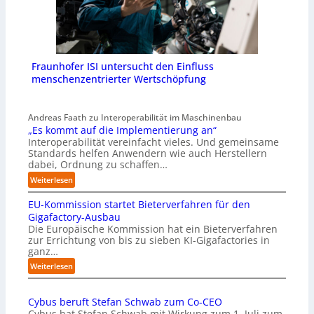
Fraunhofer ISI untersucht den Einfluss
menschenzentrierter Wertschöpfung
Andreas Faath zu Interoperabilität im Maschinenbau
„Es kommt auf die Implementierung an“
Interoperabilität vereinfacht vieles. Und gemeinsame
Standards helfen Anwendern wie auch Herstellern
dabei, Ordnung zu schaffen…
:
Weiterlesen
„
EU-Kommission startet Bieterverfahren für den
E
s
Gigafactory-Ausbau
k
Die Europäische Kommission hat ein Bieterverfahren
zur Errichtung von bis zu sieben KI-Gigafactories in
o
ganz…
m
m
:
Weiterlesen
t
E
a
U
u
Cybus beruft Stefan Schwab zum Co-CEO
-
f
Cybus hat Stefan Schwab mit Wirkung zum 1. Juli zum
K