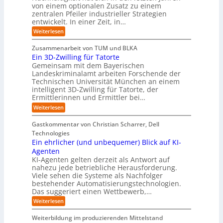
n
e
n
von einem optionalen Zusatz zu einem
A
n
S
m
r
I
t
zentralen Pfeiler industrieller Strategien
A
g
v
-
n
entwickelt. In einer Zeit, in…
i
P
o
R
i
:
e
:
Weiterlesen
e
n
W
c
r
E
p
F
i
i
h
u
o
Zusammenarbeit von TUM und BLKA
e
o
n
t
r
n
Ein 3D-Zwilling für Tatorte
s
z
r
t
-
g
a
Gemeinsam mit dem Bayerischen
w
:
m
u
e
Landeskriminalamt arbeiten Forschende der
e
S
w
b
u
i
Technischen Universität München an einem
i
e
a
t
r
n
intelligent 3D-Zwilling für Tatorte, der
r
y
e
k
o
Ermittlerinnen und Ermittler bei…
e
s
s
e
p
D
:
Weiterlesen
L
n
b
a
ä
E
e
d
e
t
i
i
b
e
Gastkommentar von Christian Scharrer, Dell
e
i
n
e
s
s
Technologies
n
3
n
C
c
K
Ein ehrlicher (und unbequemer) Blick auf KI-
D
f
y
h
I
-
ü
Agenten
b
-
e
Z
r
e
KI-Agenten gelten derzeit als Antwort auf
P
w
I
n
r
nahezu jede betriebliche Herausforderung.
r
i
n
R
r
Viele sehen die Systeme als Nachfolger
o
l
d
i
o
j
bestehender Automatisierungstechnologien.
l
u
s
e
u
Das suggeriert einen Wettbewerb,…
i
s
i
k
n
t
t
k
:
Weiterlesen
t
g
r
e
o
E
e
f
i
,
r
i
i
Weiterbildung im produzierenden Mittelstand
ü
e
w
n
-