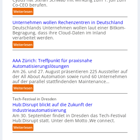
d
Co-CEO berufen.
o
i
m
:
Weiterlesen
e
m
C
I
i
Unternehmen wollen Rechenzentren in Deutschland
y
m
s
Deutschlands Unternehmen wollen laut einer Bitkom-
b
p
s
Begragung, dass ihre Cloud-Daten im Inland
u
l
i
verarbeitet werden.
s
e
o
b
:
Weiterlesen
m
n
e
U
e
s
r
n
n
t
u
AAA Zürich: Treffpunkt für praxisnahe
t
t
a
f
Automatisierungslösungen
e
i
r
t
Am 26. und 27. August präsentieren 225 Aussteller auf
r
e
t
S
der All About Automation sowie rund 60 Unternehmen
n
r
e
t
auf der parallel stattfindenden Maintenance…
e
u
t
e
h
:
Weiterlesen
n
B
f
m
A
g
i
a
e
A
Tech-Festival in Dresden
a
e
n
n
A
Hub:Disrupt blickt auf die Zukunft der
n
t
S
w
Z
Industrieautomatisierung
“
e
c
o
ü
Am 30. September findet in Dresden das Tech-Festival
r
h
l
r
Hub:Disrupt statt. Unter dem Motto ‚We connect.
v
w
l
i
:
e
Weiterlesen
a
e
c
H
r
b
n
h
u
f
z
R