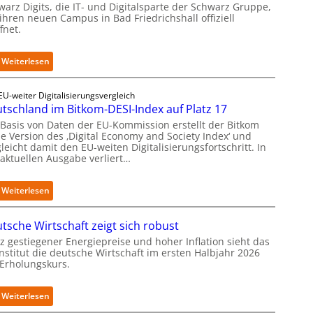
r
warz Digits, die IT- und Digitalsparte der Schwarz Gruppe,
ihren neuen Campus in Bad Friedrichshall offiziell
o
fnet.
f
i
t
:
Weiterlesen
-
S
D
c
a
EU-weiter Digitalisierungsvergleich
h
t
tschland im Bitkom-DESI-Index auf Platz 17
w
e
a
 Basis von Daten der EU-Kommission erstellt der Bitkom
n
ne Version des ‚Digital Economy and Society Index‘ und
r
s
leicht damit den EU-weiten Digitalisierungsfortschritt. In
z
a
 aktuellen Ausgabe verliert…
D
u
i
b
g
:
Weiterlesen
e
i
D
r
t
e
i
tsche Wirtschaft zeigt sich robust
s
u
n
e
t
z gestiegener Energiepreise und hoher Inflation sieht das
t
r
Institut die deutsche Wirtschaft im ersten Halbjahr 2026
s
e
ö
 Erholungskurs.
c
g
f
h
r
f
l
i
:
Weiterlesen
n
a
e
D
e