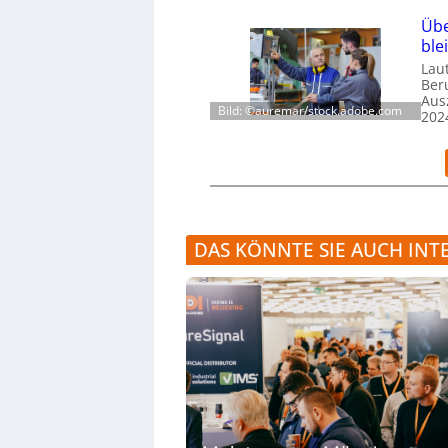
Übe
ble
Laut
Ber
Aus
Bild: ©auremar/stock.adobe.com
202
DAS KÖNNTE SIE AUCH INT