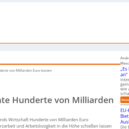
Andre
Masc
„Es
erte von Milliarden Euro kosten
an“
Inte
gem
wie 
sch
te Hunderte von Milliarden
Weit
EU-
Bie
nds Wirtschaft Hunderte von Milliarden Euro
Aus
zarbeit und Arbeitslosigkeit in die Höhe schießen lassen
Die 