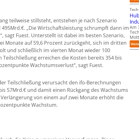
Tech-
Hub
ng teilweise stillsteht, entstehen je nach Szenario
Ind
Am 3
 495Mrd.€. „Die Wirtschaftsleistung schrumpft dann im
Tech
, sagt Fuest. Unterstellt ist dabei im besten Szenario,
Mott
wei Monate auf 59,6 Prozent zurückgeht, sich im dritten
Weit
olt und schließlich im vierten Monat wieder 100
n Teilschließung erreichen die Kosten bereits 354 bis
Prozentpunkte Wachstumsverlust“, sagt Fuest.
der Teilschließung verursacht den ifo-Berechnungen
5 bis 57Mrd.€ und damit einen Rückgang des Wachstums
e Verlängerung von einem auf zwei Monate erhöht die
Prozentpunkte Wachstum.