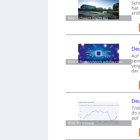
Sch
hat 
eröf
Bild: Schwarz Digits KG
Deu
Auf
sei
Bild: ©Roman/stock.adobe.com
verg
der
Deu
Trot
Ifo 
auf
Bild: Ifo Institut