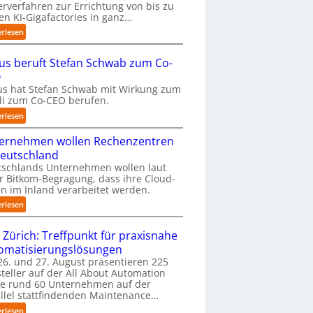
erverfahren zur Errichtung von bis zu
m
en KI-Gigafactories in ganz…
t
:
erlesen
a
E
u
U
f
us beruft Stefan Schwab zum Co-
-
d
O
K
i
s hat Stefan Schwab mit Wirkung zum
o
e
uli zum Co-CEO berufen.
m
I
m
:
erlesen
m
i
C
p
s
ernehmen wollen Rechenzentren
y
l
s
b
Deutschland
e
i
u
tschlands Unternehmen wollen laut
m
o
s
r Bitkom-Begragung, dass ihre Cloud-
e
n
b
n im Inland verarbeitet werden.
n
s
e
t
:
erlesen
t
r
i
U
a
u
e
n
 Zürich: Treffpunkt für praxisnahe
r
f
r
t
t
t
omatisierungslösungen
u
e
e
S
6. und 27. August präsentieren 225
n
r
t
t
teller auf der All About Automation
g
n
B
e
ie rund 60 Unternehmen auf der
a
e
i
f
llel stattfindenden Maintenance…
n
h
e
a
“
:
erlesen
m