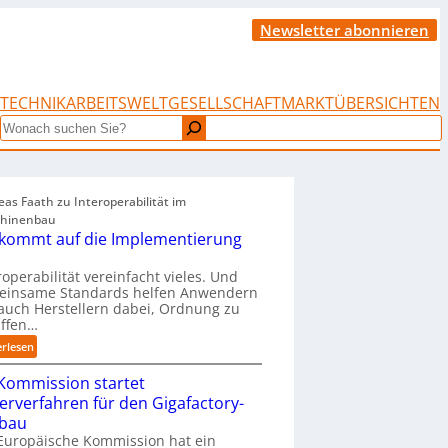
Newsletter abonnieren
TECHNIK
ARBEITSWELT
GESELLSCHAFT
MARKTÜBERSICHTEN
Search
as Faath zu Interoperabilität im
hinenbau
 kommt auf die Implementierung
roperabilität vereinfacht vieles. Und
einsame Standards helfen Anwendern
auch Herstellern dabei, Ordnung zu
affen…
:
erlesen
„
Kommission startet
E
s
terverfahren für den Gigafactory-
k
bau
o
Europäische Kommission hat ein
m