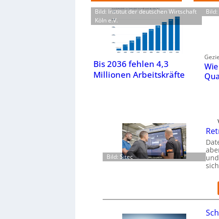
Bild: Institut der deutschen Wirtschaft
Bild
Köln e.V.
Gezie
Bis 2036 fehlen 4,3
Wie
Millionen Arbeitskräfte
Qua
Ret
Dat
aber
Bild: Sitec
und
sic
Sch