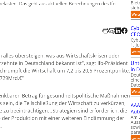
Biet
belasten. Das geht aus aktuellen Berechnungen des Ifo
sieb
Weit
Cyb
CE
Cybu
1. J
Weit
 alles übersteigen, was aus Wirtschaftskrisen oder
Unt
zehnte in Deutschland bekannt ist“, sagt Ifo-Präsident
in 
schrumpft die Wirtschaft um 7,2 bis 20,6 Prozentpunkte.
Deu
 729Mrd.€“
eine
Date
Weit
 denkbaren Betrag für gesundheitspolitische Maßnahmen
s sein, die Teilschließung der Wirtschaft zu verkürzen,
AAA
u beeinträchtigen. „Strategien sind erforderlich, die
Aut
Am 2
 der Produktion mit einer weiteren Eindämmung der
Auss
.
sow
para
Weit