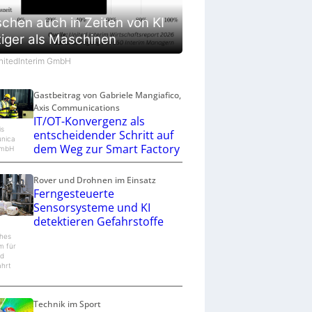
chen auch in Zeiten von KI
tiger als Maschinen
UnitedInterim GmbH
Gastbeitrag von Gabriele Mangiafico,
Axis Communications
IT/OT-Konvergenz als
is
entscheidender Schritt auf
nica
dem Weg zur Smart Factory
GmbH
Rover und Drohnen im Einsatz
Ferngesteuerte
Sensorsysteme und KI
detektieren Gefahrstoffe
hes
m für
nd
hrt
Technik im Sport