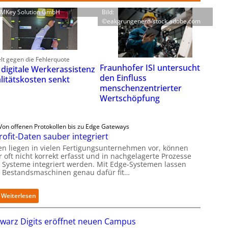
: MKey Solution GmbH
Bild:
©eakgrungenerd/stock.adobe.com
lt gegen die Fehlerquote
Fraunhofer ISI untersucht
 digitale Werkerassistenz
den Einfluss
litätskosten senkt
menschenzentrierter
Wertschöpfung
Von offenen Protokollen bis zu Edge Gateways
rofit-Daten sauber integriert
en liegen in vielen Fertigungsunternehmen vor, können
 oft nicht korrekt erfasst und in nachgelagerte Prozesse
 Systeme integriert werden. Mit Edge-Systemen lassen
h Bestandsmaschinen genau dafür fit…
:
Weiterlesen
R
e
warz Digits eröffnet neuen Campus
t