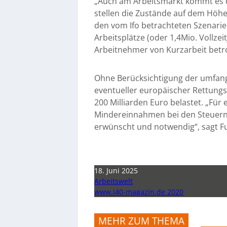
„Auch am Arbeitsmarkt kommt es d
stellen die Zustände auf dem Höhep
den vom Ifo betrachteten Szenarien
Arbeitsplätze (oder 1,4Mio. Vollze
Arbeitnehmer von Kurzarbeit betro
Ohne Berücksichtigung der umfang
eventueller europäischer Rettungs
200 Milliarden Euro belastet. „Für 
Mindereinnahmen bei den Steuern
erwünscht und notwendig“, sagt Fu
18. Juni 2025
Arbeitswelt
www.i40-magazin.de 2020
MEHR ZUM THEMA