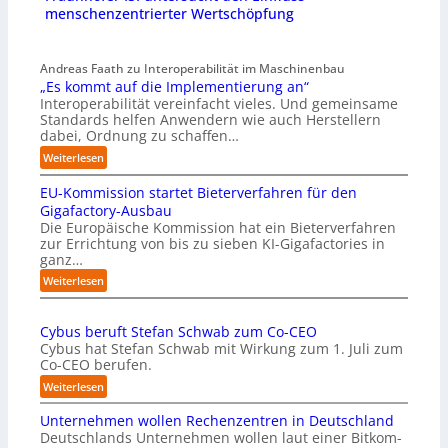
menschenzentrierter Wertschöpfung
Andreas Faath zu Interoperabilität im Maschinenbau
„Es kommt auf die Implementierung an“
Interoperabilität vereinfacht vieles. Und gemeinsame
Standards helfen Anwendern wie auch Herstellern
dabei, Ordnung zu schaffen…
:
Weiterlesen
„
EU-Kommission startet Bieterverfahren für den
E
s
Gigafactory-Ausbau
k
Die Europäische Kommission hat ein Bieterverfahren
zur Errichtung von bis zu sieben KI-Gigafactories in
o
ganz…
m
m
:
Weiterlesen
t
E
a
U
u
Cybus beruft Stefan Schwab zum Co-CEO
-
f
Cybus hat Stefan Schwab mit Wirkung zum 1. Juli zum
K
d
Co-CEO berufen.
o
i
m
:
Weiterlesen
e
m
C
I
i
Unternehmen wollen Rechenzentren in Deutschland
y
m
s
Deutschlands Unternehmen wollen laut einer Bitkom-
b
p