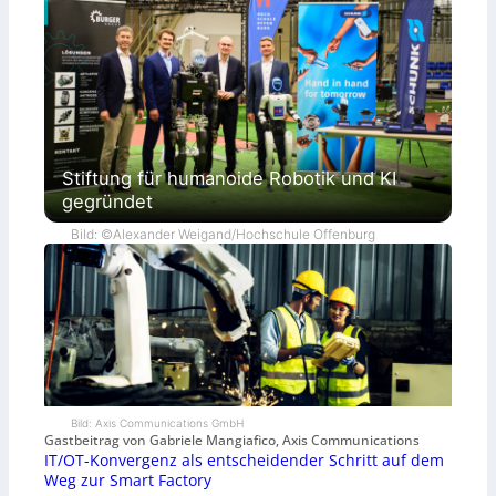
Stiftung für humanoide Robotik und KI
gegründet
Bild: ©Alexander Weigand/Hochschule Offenburg
Bild: Axis Communications GmbH
Gastbeitrag von Gabriele Mangiafico, Axis Communications
IT/OT-Konvergenz als entscheidender Schritt auf dem
Weg zur Smart Factory