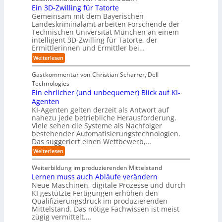
e
o
n
t
r
n
Ein 3D-Zwilling für Tatorte
s
z
r
t
-
g
a
Gemeinsam mit dem Bayerischen
w
:
m
u
e
Landeskriminalamt arbeiten Forschende der
e
S
w
b
u
i
Technischen Universität München an einem
i
e
a
t
r
n
intelligent 3D-Zwilling für Tatorte, der
r
y
e
k
o
Ermittlerinnen und Ermittler bei…
e
s
s
e
p
D
:
Weiterlesen
L
n
b
a
ä
E
e
d
e
t
i
i
b
e
Gastkommentar von Christian Scharrer, Dell
e
i
n
e
s
s
Technologies
n
3
n
C
c
K
Ein ehrlicher (und unbequemer) Blick auf KI-
D
f
y
h
I
-
ü
Agenten
b
-
e
Z
r
e
KI-Agenten gelten derzeit als Antwort auf
P
w
I
n
r
nahezu jede betriebliche Herausforderung.
r
i
n
R
r
Viele sehen die Systeme als Nachfolger
o
l
d
i
o
j
bestehender Automatisierungstechnologien.
l
u
s
e
u
Das suggeriert einen Wettbewerb,…
i
s
i
k
n
t
t
k
:
Weiterlesen
t
g
r
e
o
E
e
f
i
,
r
i
i
Weiterbildung im produzierenden Mittelstand
ü
e
w
n
-
n
r
Lernen muss auch Abläufe verändern
r
a
e
d
H
T
o
Neue Maschinen, digitale Prozesse und durch
c
h
e
a
e
b
h
KI gestützte Fertigungen erhöhen den
r
r
t
o
r
s
l
Qualifizierungsdruck im produzierenden
I
o
t
e
i
s
Mittelstand. Das nötige Fachwissen ist meist
n
r
e
n
c
t
d
zügig vermittelt.…
t
r
d
h