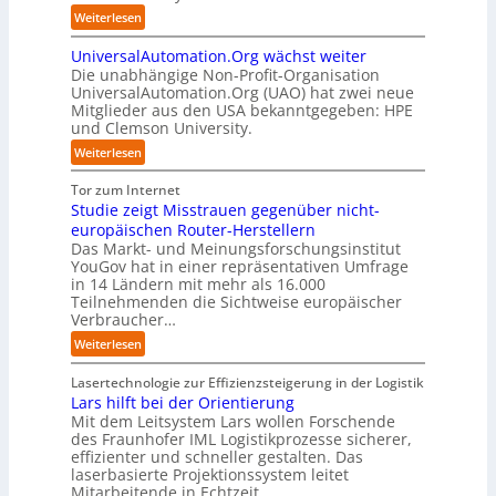
z
p
u
ü
:
Weiterlesen
E
e
u
p
r
S
O
n
n
t
d
UniversalAutomation.Org wächst weiter
o
t
k
b
e
Die unabhängige Non-Profit-Organisation
l
r
t
l
n
UniversalAutomation.Org (UAO) hat zwei neue
i
e
f
i
Mitglieder aus den USA bekanntgegeben: HPE
G
d
n
ü
und Clemson University.
c
i
S
i
r
k
g
y
:
Weiterlesen
n
p
t
a
s
U
D
r
a
f
t
n
Tor zum Internet
e
a
u
a
e
i
Studie zeigt Misstrauen gegenüber nicht-
u
x
f
c
m
v
europäischen Router-Herstellern
t
i
d
t
T
e
Das Markt- und Meinungsforschungsinstitut
s
s
i
o
e
r
YouGov hat in einer repräsentativen Umfrage
c
n
e
r
a
in 14 Ländern mit mehr als 16.000
s
h
a
Z
y
m
Teilnehmenden die Sichtweise europäischer
a
l
h
u
-
t
Verbraucher…
l
a
e
k
A
r
A
n
:
Weiterlesen
A
u
u
i
u
d
S
u
n
s
t
t
t
Lasertechnologie zur Effizienzsteigerung in der Logistik
t
f
b
t
o
u
Lars hilft bei der Orientierung
o
t
a
I
m
d
Mit dem Leitsystem Lars wollen Forschende
m
d
u
n
a
des Fraunhofer IML Logistikprozesse sicherer,
i
a
e
d
t
effizienter und schneller gestalten. Das
e
t
r
u
i
laserbasierte Projektionssystem leitet
z
i
I
s
o
Mitarbeitende in Echtzeit…
e
s