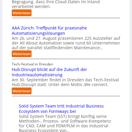
s
Begragung, dass ihre Cloud-Daten im Inland
u
l
i
verarbeitet werden.
s
e
o
b
:
Weiterlesen
m
n
e
U
e
s
r
n
n
t
u
AAA Zürich: Treffpunkt für praxisnahe
t
t
a
f
Automatisierungslösungen
e
i
r
t
Am 26. und 27. August präsentieren 225 Aussteller auf
r
e
t
S
der All About Automation sowie rund 60 Unternehmen
n
r
e
t
auf der parallel stattfindenden Maintenance…
e
u
t
e
h
:
Weiterlesen
n
B
f
m
A
g
i
a
e
A
Tech-Festival in Dresden
a
e
n
n
A
Hub:Disrupt blickt auf die Zukunft der
n
t
S
w
Z
Industrieautomatisierung
“
e
c
o
ü
Am 30. September findet in Dresden das Tech-Festival
r
h
l
r
Hub:Disrupt statt. Unter dem Motto ‚We connect.
v
w
l
i
:
e
Weiterlesen
a
e
c
H
r
b
n
h
u
f
z
R
:
Solid System Team tritt Industrial Business
b
a
u
e
T
Ecosystem von Formways bei
:
h
m
c
r
Solid System Team (SST) bringt künftig seine
D
r
C
h
e
Methoden-, Prozess- und Software-Kompetenz
i
e
o
e
f
für CAD, CAM und PDM/PLM in das Industrial
s
n
-
n
f
Business Ecosystem von…
r
f
C