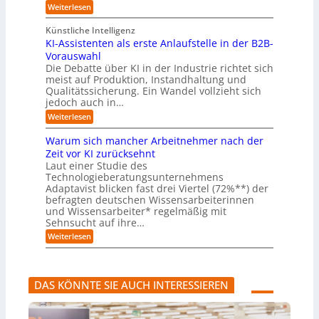
u
e
e
:
e
Weiterlesen
e
s
l
L
R
r
t
e
l
a
(
Künstliche Intelligenz
r
r
n
u
e
i
KI-Assistenten als erste Anlaufstelle in der B2B-
n
s
n
e
r
Vorauswahl
e
o
d
e
n
n
m
u
Die Debatte über KI in der Industrie richtet sich
r
m
w
n
meist auf Produktion, Instandhaltung und
m
u
a
b
Qualitätssicherung. Ein Wandel vollzieht sich
ö
s
r
e
g
jedoch auch in…
s
e
q
l
a
:
-
Weiterlesen
u
i
u
K
G
e
c
c
I
e
m
Warum sich mancher Arbeitnehmer nach der
h
h
-
f
e
e
Zeit vor KI zurücksehnt
A
A
a
r
n
Laut einer Studie des
b
s
h
)
l
Technologieberatungsunternehmens
s
r
B
ä
i
l
Adaptavist blicken fast drei Viertel (72%**) der
u
s
i
befragten deutschen Wissensarbeiterinnen
f
t
c
und Wissensarbeiter* regelmäßig mit
e
e
k
Sehnsucht auf ihre…
v
n
a
e
t
:
u
Weiterlesen
r
e
W
f
ä
n
a
K
n
a
r
I
d
l
u
-
DAS KÖNNTE SIE AUCH INTERESSIEREN
e
s
m
A
r
e
s
g
n
r
i
e
s
c
n