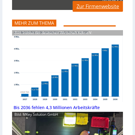
Zur Firmenwebsite
MEHR ZUM THEMA
Bild: Institut der deutschen Wirtschaft Köln e.V.
Bis 2036 fehlen 4,3 Millionen Arbeitskräfte
Bild: MKey Solution GmbH