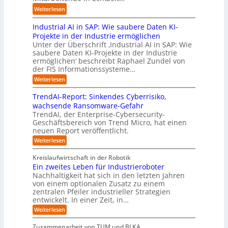
n
t
n
i
:
i
Weiterlesen
d
r
.
g
L
e
u
i
O
t
Industrial AI in SAP: Wie saubere Daten KI-
a
r
s
a
r
M
r
u
Projekte in der Industrie ermöglichen
t
l
g
i
s
n
Unter der Überschrift ‚Industrial AI in SAP: Wie
r
B
w
s
saubere Daten KI-Projekte in der Industrie
h
g
i
u
ä
s
ermöglichen‘ beschreibt Raphael Zundel von
i
s
e
s
c
t
der FIS Informationssysteme…
l
l
a
i
h
r
f
ö
:
Weiterlesen
u
n
s
a
I
t
s
t
e
t
n
u
b
u
TrendAI-Report: Sinkendes Cyberrisiko,
o
s
d
w
e
e
n
wachsende Ransomware-Gefahr
u
m
s
e
n
i
g
TrendAI, der Enterprise-Cybersecurity-
s
a
E
i
g
d
e
Geschäftsbereich von Trend Micro, hat einen
t
t
c
t
r
e
neuen Report veröffentlicht.
e
n
i
o
e
i
g
r
:
Weiterlesen
s
a
s
r
e
T
O
l
i
y
r
n
r
A
Kreislaufwirtschaft in der Robotik
e
s
e
ü
I
i
Ein zweites Leben für Industrieroboter
r
n
t
i
b
e
Nachhaltigkeit hat sich in den letzten Jahren
d
u
e
n
e
n
von einem optionalen Zusatz zu einem
A
n
S
m
r
I
t
zentralen Pfeiler industrieller Strategien
A
g
v
-
n
entwickelt. In einer Zeit, in…
i
P
o
R
i
:
e
:
Weiterlesen
e
n
W
c
r
E
p
F
i
i
h
u
o
Zusammenarbeit von TUM und BLKA