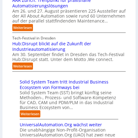
AAA Zürich: Treffpunkt für praxisnahe
t
a
f
Automatisierungslösungen
e
i
r
t
Am 26. und 27. August präsentieren 225 Aussteller auf
r
e
t
S
der All About Automation sowie rund 60 Unternehmen
n
r
e
t
auf der parallel stattfindenden Maintenance…
e
u
t
e
h
:
Weiterlesen
n
B
f
m
A
g
i
a
e
A
Tech-Festival in Dresden
a
e
n
n
A
Hub:Disrupt blickt auf die Zukunft der
n
t
S
w
Z
Industrieautomatisierung
“
e
c
o
ü
Am 30. September findet in Dresden das Tech-Festival
r
h
l
r
Hub:Disrupt statt. Unter dem Motto ‚We connect.
v
w
l
i
:
e
Weiterlesen
a
e
c
H
r
b
n
h
u
f
z
R
:
Solid System Team tritt Industrial Business
b
a
u
e
T
Ecosystem von Formways bei
:
h
m
c
r
Solid System Team (SST) bringt künftig seine
D
r
C
h
e
Methoden-, Prozess- und Software-Kompetenz
i
e
o
e
f
für CAD, CAM und PDM/PLM in das Industrial
s
n
-
n
f
Business Ecosystem von…
r
f
C
z
p
u
ü
:
Weiterlesen
E
e
u
p
r
S
O
n
n
t
d
UniversalAutomation.Org wächst weiter
o
t
k
b
e
Die unabhängige Non-Profit-Organisation
l
r
t
l
n
UniversalAutomation.Org (UAO) hat zwei neue
i
e
f