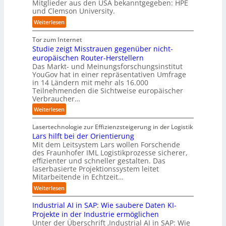
i
Mitglieder aus den USA bekanntgegeben: HPE
G
d
n
ü
und Clemson University.
c
i
S
i
r
k
g
y
:
Weiterlesen
n
p
t
a
s
U
D
r
a
f
t
n
Tor zum Internet
e
a
u
a
e
i
Studie zeigt Misstrauen gegenüber nicht-
u
x
f
c
m
v
europäischen Router-Herstellern
t
i
d
t
T
e
Das Markt- und Meinungsforschungsinstitut
s
s
i
o
e
r
YouGov hat in einer repräsentativen Umfrage
c
n
e
r
a
in 14 Ländern mit mehr als 16.000
s
h
a
Z
y
m
Teilnehmenden die Sichtweise europäischer
a
l
h
u
-
t
Verbraucher…
l
a
e
k
A
r
A
n
:
Weiterlesen
A
u
u
i
u
d
S
u
n
s
t
t
t
Lasertechnologie zur Effizienzsteigerung in der Logistik
t
f
b
t
o
u
Lars hilft bei der Orientierung
o
t
a
I
m
d
Mit dem Leitsystem Lars wollen Forschende
m
d
u
n
a
des Fraunhofer IML Logistikprozesse sicherer,
i
a
e
d
t
effizienter und schneller gestalten. Das
e
t
r
u
i
laserbasierte Projektionssystem leitet
z
i
I
s
o
Mitarbeitende in Echtzeit…
e
s
n
t
n
i
:
i
Weiterlesen
d
r
.
g
L
e
u
i
O
t
Industrial AI in SAP: Wie saubere Daten KI-
a
r
s
a
r
M
r
u
Projekte in der Industrie ermöglichen
t
l
g
i
s
n
Unter der Überschrift ‚Industrial AI in SAP: Wie
r
B