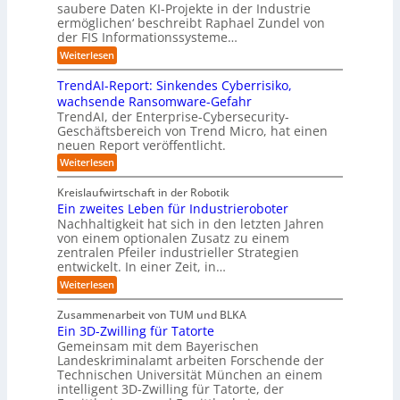
w
s
saubere Daten KI-Projekte in der Industrie
h
g
i
u
ä
s
ermöglichen‘ beschreibt Raphael Zundel von
i
s
e
s
c
t
der FIS Informationssysteme…
l
l
a
i
h
r
f
ö
:
Weiterlesen
u
n
s
a
I
t
s
t
e
t
n
u
b
u
TrendAI-Report: Sinkendes Cyberrisiko,
o
s
d
w
e
e
n
wachsende Ransomware-Gefahr
u
m
s
e
n
i
g
TrendAI, der Enterprise-Cybersecurity-
s
a
E
i
g
d
e
Geschäftsbereich von Trend Micro, hat einen
t
t
c
t
r
e
neuen Report veröffentlicht.
e
n
i
o
e
i
g
r
:
Weiterlesen
s
a
s
r
e
T
O
l
i
y
r
n
r
A
Kreislaufwirtschaft in der Robotik
e
s
e
ü
I
i
Ein zweites Leben für Industrieroboter
r
n
t
i
b
e
Nachhaltigkeit hat sich in den letzten Jahren
d
u
e
n
e
n
von einem optionalen Zusatz zu einem
A
n
S
m
r
I
t
zentralen Pfeiler industrieller Strategien
A
g
v
-
n
entwickelt. In einer Zeit, in…
i
P
o
R
i
:
e
:
Weiterlesen
e
n
W
c
r
E
p
F
i
i
h
u
o
Zusammenarbeit von TUM und BLKA
e
o
n
t
r
n
Ein 3D-Zwilling für Tatorte
s
z
r
t
-
g
a
Gemeinsam mit dem Bayerischen
w
:
m
u
e
Landeskriminalamt arbeiten Forschende der
e
S
w
b
u
i
Technischen Universität München an einem
i
e
a
t
r
n
intelligent 3D-Zwilling für Tatorte, der
r
y
e
k
o