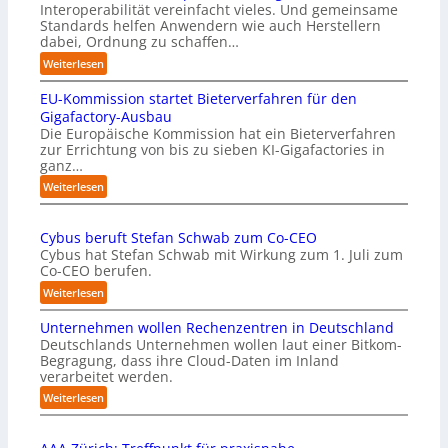
Interoperabilität vereinfacht vieles. Und gemeinsame
Standards helfen Anwendern wie auch Herstellern
dabei, Ordnung zu schaffen…
:
Weiterlesen
„
EU-Kommission startet Bieterverfahren für den
E
s
Gigafactory-Ausbau
k
Die Europäische Kommission hat ein Bieterverfahren
zur Errichtung von bis zu sieben KI-Gigafactories in
o
ganz…
m
m
:
Weiterlesen
t
E
a
U
u
Cybus beruft Stefan Schwab zum Co-CEO
-
f
Cybus hat Stefan Schwab mit Wirkung zum 1. Juli zum
K
d
Co-CEO berufen.
o
i
m
:
Weiterlesen
e
m
C
I
i
Unternehmen wollen Rechenzentren in Deutschland
y
m
s
Deutschlands Unternehmen wollen laut einer Bitkom-
b
p
s
Begragung, dass ihre Cloud-Daten im Inland
u
l
i
verarbeitet werden.
s
e
o
b
:
Weiterlesen
m
n
e
U
e
s
r
n
n
t
u
t