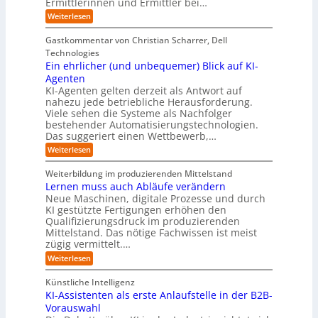
Ermittlerinnen und Ermittler bei…
e
s
s
e
p
D
:
Weiterlesen
L
n
b
a
ä
E
e
d
e
t
i
i
b
e
Gastkommentar von Christian Scharrer, Dell
e
i
n
e
s
s
Technologies
n
3
n
C
c
K
Ein ehrlicher (und unbequemer) Blick auf KI-
D
f
y
h
I
-
ü
Agenten
b
-
e
Z
r
e
KI-Agenten gelten derzeit als Antwort auf
P
w
I
n
r
nahezu jede betriebliche Herausforderung.
r
i
n
R
r
Viele sehen die Systeme als Nachfolger
o
l
d
i
o
j
bestehender Automatisierungstechnologien.
l
u
s
e
u
Das suggeriert einen Wettbewerb,…
i
s
i
k
n
t
t
k
:
Weiterlesen
t
g
r
e
o
E
e
f
i
,
r
i
i
Weiterbildung im produzierenden Mittelstand
ü
e
w
n
-
n
r
Lernen muss auch Abläufe verändern
r
a
e
d
H
T
o
Neue Maschinen, digitale Prozesse und durch
c
h
e
a
e
b
h
KI gestützte Fertigungen erhöhen den
r
r
t
o
r
s
l
Qualifizierungsdruck im produzierenden
I
o
t
e
i
s
Mittelstand. Das nötige Fachwissen ist meist
n
r
e
n
c
t
d
zügig vermittelt.…
t
r
d
h
u
e
e
:
e
Weiterlesen
e
s
l
L
R
r
t
e
l
a
(
Künstliche Intelligenz
r
r
n
u
e
i
KI-Assistenten als erste Anlaufstelle in der B2B-
n
s
n
e
r
Vorauswahl
e
o
d
e
n
n
m
u