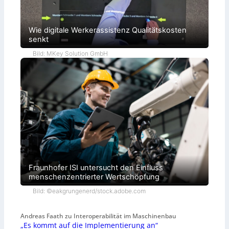
Wie digitale Werkerassistenz Qualitätskosten
senkt
Bild: MKey Solution GmbH
Fraunhofer ISI untersucht den Einfluss
menschenzentrierter Wertschöpfung
Bild: ©eakgrungenerd/stock.adobe.com
Andreas Faath zu Interoperabilität im Maschinenbau
„Es kommt auf die Implementierung an“