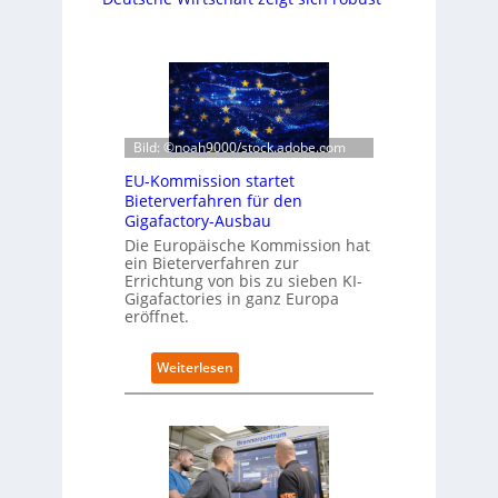
Bild: ©noah9000/stock.adobe.com
EU-Kommission startet
Bieterverfahren für den
Gigafactory-Ausbau
Die Europäische Kommission hat
ein Bieterverfahren zur
Errichtung von bis zu sieben KI-
Gigafactories in ganz Europa
eröffnet.
:
Weiterlesen
E
U
-
K
o
m