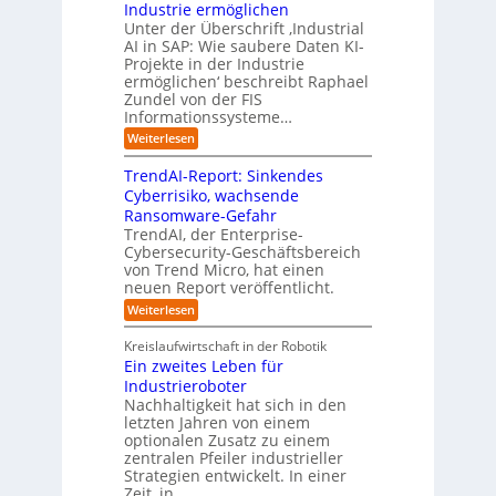
t
t
s
Industrie ermöglichen
i
c
w
r
h
Unter der Überschrift ‚Industrial
e
o
e
a
i
AI in SAP: Wie saubere Daten KI-
r
s
i
u
Projekte in der Industrie
l
u
y
t
e
ermöglichen‘ beschreibt Raphael
f
n
s
e
Zundel von der FIS
n
t
g
t
r
Informationssysteme…
g
b
e
e
e
:
Weiterlesen
m
I
g
i
n
v
e
TrendAI-Report: Sinkendes
d
d
o
n
e
Cyberrisiko, wachsende
u
n
ü
r
Ransomware-Gefahr
s
F
b
t
O
TrendAI, der Enterprise-
o
r
e
r
Cybersecurity-Geschäftsbereich
i
r
r
von Trend Micro, hat einen
i
a
m
neuen Report veröffentlicht.
n
e
l
w
i
n
A
:
Weiterlesen
a
I
c
T
t
y
i
r
h
i
Kreislaufwirtschaft in der Robotik
n
e
s
t
e
Ein zweites Leben für
S
n
b
-
r
Industrieroboter
A
d
e
e
u
P
A
Nachhaltigkeit hat sich in den
i
:
I
u
n
letzten Jahren von einem
W
-
r
g
optionalen Zusatz zu einem
i
R
o
zentralen Pfeiler industrieller
e
e
Strategien entwickelt. In einer
p
s
p
Zeit, in…
ä
a
o