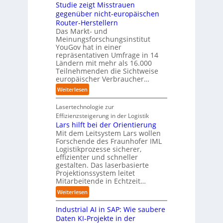
u
e
i
Studie zeigt Misstrauen
d
A
k
a
v
gegenüber nicht-europäischen
u
u
m
e
Router-Herstellern
t
n
t
r
Das Markt- und
o
f
r
s
Meinungsforschungsinstitut
m
t
i
a
YouGov hat in einer
a
d
t
repräsentativen Umfrage in 14
l
t
e
t
Ländern mit mehr als 16.000
A
i
r
Teilnehmenden die Sichtweise
I
u
s
europäischer Verbraucher…
I
n
t
i
n
d
o
:
Weiterlesen
e
d
u
m
S
r
u
s
a
t
Lasertechnologie zur
u
s
t
t
u
Effizienzsteigerung in der Logistik
n
t
r
i
d
Lars hilft bei der Orientierung
g
r
i
o
i
Mit dem Leitsystem Lars wollen
s
i
a
n
e
Forschende des Fraunhofer IML
l
e
l
.
Logistikprozesse sicherer,
z
ö
a
B
O
effizienter und schneller
e
s
u
u
r
gestalten. Das laserbasierte
i
u
t
s
Projektionssystem leitet
g
g
n
o
Mitarbeitende in Echtzeit…
i
w
t
g
m
n
ä
M
:
Weiterlesen
e
a
e
c
i
L
n
t
s
h
s
Industrial AI in SAP: Wie saubere
a
i
s
s
s
r
Daten KI-Projekte in der
s
E