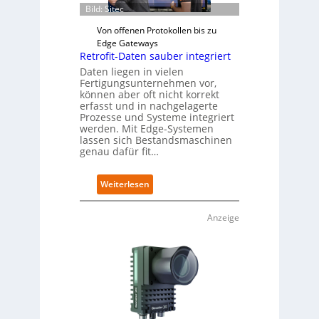
m
Bild: Sitec
i
Von offenen Protokollen bis zu
s
Edge Gateways
s
Retrofit-Daten sauber integriert
i
o
Daten liegen in vielen
Fertigungsunternehmen vor,
n
können aber oft nicht korrekt
s
erfasst und in nachgelagerte
t
Prozesse und Systeme integriert
a
werden. Mit Edge-Systemen
r
lassen sich Bestandsmaschinen
t
genau dafür fit…
e
t
:
Weiterlesen
B
R
i
e
e
Anzeige
t
t
r
e
o
r
f
v
i
e
t
r
-
f
D
a