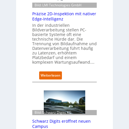
a
h
Bild: LMI Technologies GmbH
t
r
e
e
Präzise 2D-Inspektion mit nativer
n
n
Edge-Intelligenz
s
f
In der industriellen
a
ü
Bildverarbeitung stellen PC-
u
r
basierte Systeme oft eine
b
technische Hürde dar. Die
d
Trennung von Bildaufnahme und
e
e
Datenverarbeitung führt häufig
r
n
zu Latenzen, erhöhtem
i
G
Platzbedarf und einem
n
i
komplexen Wartungsaufwand.…
t
g
e
a
g
:
Weiterlesen
f
r
P
a
i
r
c
e
ä
t
r
z
o
t
i
r
s
y
e
-
Bild: Schwarz Digits KG
2
A
Schwarz Digits eröffnet neuen
D
u
Campus
-
s