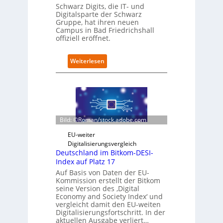
I
Schwarz Digits, die IT- und
b
Digitalsparte der Schwarz
n
a
Gruppe, hat ihren neuen
s
u
Campus in Bad Friedrichshall
p
offiziell eröffnet.
e
k
t
:
Weiterlesen
i
S
o
c
n
h
m
w
i
a
t
r
Bild: ©Roman/stock.adobe.com
n
z
a
D
EU-weiter
t
i
Digitalisierungsvergleich
i
g
Deutschland im Bitkom-DESI-
v
i
Index auf Platz 17
e
t
Auf Basis von Daten der EU-
r
s
Kommission erstellt der Bitkom
E
e
seine Version des ‚Digital
d
r
Economy and Society Index‘ und
g
vergleicht damit den EU-weiten
ö
e
Digitalisierungsfortschritt. In der
f
aktuellen Ausgabe verliert…
-
f