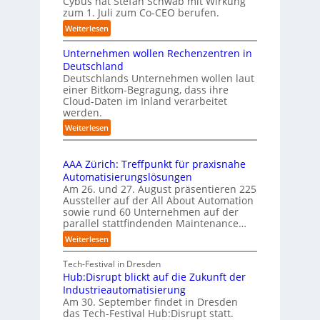
Cybus hat Stefan Schwab mit Wirkung
o
S
e
zum 1. Juli zum Co-CEO berufen.
m
I
k
m
:
Weiterlesen
-
t
t
C
I
i
a
Unternehmen wollen Rechenzentren in
y
n
o
u
b
Deutschland
d
n
f
u
Deutschlands Unternehmen wollen laut
e
m
d
einer Bitkom-Begragung, dass ihre
s
x
i
i
Cloud-Daten im Inland verarbeitet
b
a
t
e
werden.
e
n
u
I
r
:
Weiterlesen
a
f
m
u
U
t
P
p
f
n
i
l
l
t
AAA Zürich: Treffpunkt für praxisnahe
t
v
e
a
S
Automatisierungslösungen
e
e
m
t
t
Am 26. und 27. August präsentieren 225
r
r
e
z
e
Aussteller auf der All About Automation
n
E
n
1
f
sowie rund 60 Unternehmen auf der
e
d
t
7
a
parallel stattfindenden Maintenance…
h
g
i
n
m
:
Weiterlesen
e
e
S
e
A
-
r
c
n
A
Tech-Festival in Dresden
I
u
h
w
A
Hub:Disrupt blickt auf die Zukunft der
n
n
w
o
Z
Industrieautomatisierung
t
g
a
l
ü
Am 30. September findet in Dresden
e
a
b
l
r
das Tech-Festival Hub:Disrupt statt.
l
n
z