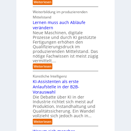
o
:
Weiterlesen
r
r
e
t
E
T
i
R
e
i
a
Weiterbildung im produzierenden
e
a
r
n
t
e
n
Mittelstand
e
o
r
s
Lernen muss auch Abläufe
h
r
m
o
r
t
verändern
ö
m
l
e
Neue Maschinen, digitale
g
w
i
l
a
Prozesse und durch KI gestützte
c
i
r
Fertigungen erhöhen den
h
c
e
Qualifizierungsdruck im
e
h
-
produzierenden Mittelstand. Das
r
e
G
(
nötige Fachwissen ist meist zügig
n
e
u
vermittelt.…
f
n
a
:
Weiterlesen
d
h
L
u
r
e
n
Künstliche Intelligenz
r
b
KI-Assistenten als erste
n
e
Anlaufstelle in der B2B-
e
q
n
Vorauswahl
u
m
e
Die Debatte über KI in der
u
m
Industrie richtet sich meist auf
s
e
Produktion, Instandhaltung und
s
r
Qualitätssicherung. Ein Wandel
a
)
vollzieht sich jedoch auch in…
u
B
c
l
:
Weiterlesen
h
i
K
A
c
I