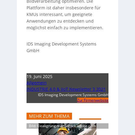
Bildverarbeitung optimieren. Die
Plattform ist daher insbesondere für
KMUs interessant, um geeignete
Anwendungen zu entdecken und
möglichst einfach zu implementieren.
IDS Imaging Development Systems
GmbH
19. Juni 2025
Allgemein
INDUSTRIE 4.0 & IIoT Newsletter 3 2021
IDS Imaging Development Systems GmbH
Zur Firmenwebsite
MEHR ZUM THEMA
Bild: ©eakgrungenerd/stock.adobe.com