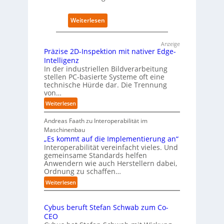
I
n
n
e
:
Weiterlesen
t
t
D
e
n
e
l
e
Anzeige
u
Präzise 2D-Inspektion mit nativer Edge-
l
u
t
Intelligenz
i
e
s
In der industriellen Bildverarbeitung
g
n
c
stellen PC-basierte Systeme oft eine
e
C
h
technische Hürde dar. Die Trennung
n
a
l
von…
z
m
a
:
Weiterlesen
p
n
P
u
d
r
Andreas Faath zu Interoperabilität im
s
i
ä
Maschinenbau
m
z
„Es kommt auf die Implementierung an“
B
i
Interoperabilität vereinfacht vieles. Und
s
i
gemeinsame Standards helfen
Anwendern wie auch Herstellern dabei,
e
t
Ordnung zu schaffen…
2
k
D
o
:
Weiterlesen
-
„
m
I
E
-
n
Cybus beruft Stefan Schwab zum Co-
s
D
s
CEO
k
E
p