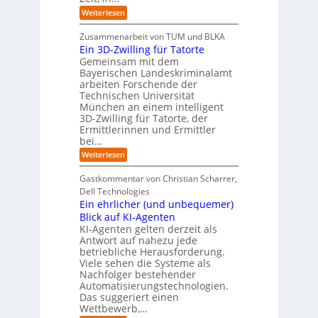
u
r
i
:
Weiterlesen
b
t
E
s
e
:
i
c
Zusammenarbeit von TUM und BLKA
r
S
n
h
Ein 3D-Zwilling für Tatorte
e
i
z
D
e
n
Gemeinsam mit dem
w
a
k
n
Bayerischen Landeskriminalamt
e
t
e
i
R
arbeiten Forschende der
e
n
t
Technischen Universität
o
n
d
e
München an einem intelligent
u
K
e
s
3D-Zwilling für Tatorte, der
I
s
t
L
-
C
Ermittlerinnen und Ermittler
e
e
P
y
bei…
b
r
r
b
e
:
Weiterlesen
-
o
e
n
E
H
j
r
f
i
e
r
Gastkommentar von Christian Scharrer,
e
ü
n
k
i
r
Dell Technologies
r
3
t
s
I
Ein ehrlicher (und unbequemer)
s
D
e
i
n
-
t
Blick auf KI-Agenten
i
k
d
Z
n
e
o
KI-Agenten gelten derzeit als
u
w
d
,
Antwort auf nahezu jede
l
s
i
e
w
t
betriebliche Herausforderung.
l
l
r
a
r
Viele sehen die Systeme als
l
e
I
c
i
Nachfolger bestehender
i
r
n
h
e
n
Automatisierungstechnologien.
d
s
n
r
g
Das suggeriert einen
u
e
o
f
s
n
Wettbewerb,…
b
ü
t
d