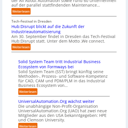
der All About Automation sowie rund 60 Unternehmen
n
o
r
t
auf der parallel stattfindenden Maintenance…
e
n
u
e
h
:
Weiterlesen
m
n
f
m
A
i
g
a
e
A
Tech-Festival in Dresden
t
a
n
n
A
Hub:Disrupt blickt auf die Zukunft der
n
n
S
w
Z
Industrieautomatisierung
a
“
c
o
ü
Am 30. September findet in Dresden das Tech-Festival
t
h
l
r
Hub:Disrupt statt. Unter dem Motto ‚We connect.
i
w
l
i
:
v
Weiterlesen
a
e
c
H
e
b
n
h
u
r
z
R
:
Solid System Team tritt Industrial Business
b
E
u
e
T
Ecosystem von Formways bei
:
d
m
c
r
Solid System Team (SST) bringt künftig seine
D
g
C
h
e
Methoden-, Prozess- und Software-Kompetenz
i
e
o
e
f
für CAD, CAM und PDM/PLM in das Industrial
s
-
-
n
f
Business Ecosystem von…
r
I
C
z
p
u
n
:
Weiterlesen
E
e
u
p
t
S
O
n
n
t
e
UniversalAutomation.Org wächst weiter
o
t
k
b
l
Die unabhängige Non-Profit-Organisation
l
r
t
l
l
UniversalAutomation.Org (UAO) hat zwei neue
i
e
f
i
Mitglieder aus den USA bekanntgegeben: HPE
i
d
n
ü
und Clemson University.
c
g
S
i
r
k
e
y
:
Weiterlesen
n
p