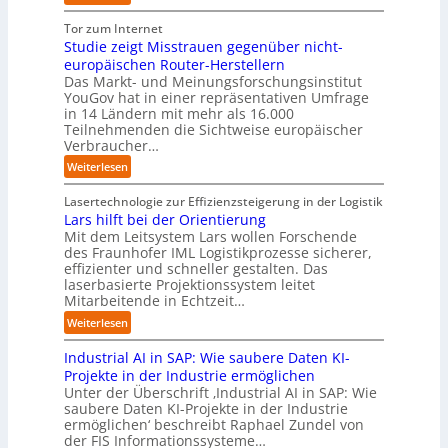
t
n
s
U
D
r
a
z
t
n
Tor zum Internet
e
a
u
e
i
Studie zeigt Misstrauen gegenüber nicht-
u
x
f
m
v
europäischen Router-Herstellern
t
i
d
T
e
Das Markt- und Meinungsforschungsinstitut
s
s
i
e
r
YouGov hat in einer repräsentativen Umfrage
c
n
e
a
in 14 Ländern mit mehr als 16.000
s
h
a
Z
m
Teilnehmenden die Sichtweise europäischer
a
l
h
u
t
Verbraucher…
l
a
e
k
r
A
n
:
Weiterlesen
A
u
i
u
d
S
u
n
t
t
t
Lasertechnologie zur Effizienzsteigerung in der Logistik
t
f
t
o
u
Lars hilft bei der Orientierung
o
t
I
m
d
Mit dem Leitsystem Lars wollen Forschende
m
d
n
a
des Fraunhofer IML Logistikprozesse sicherer,
i
a
e
d
t
effizienter und schneller gestalten. Das
e
t
r
u
i
laserbasierte Projektionssystem leitet
z
i
I
s
o
Mitarbeitende in Echtzeit…
e
s
n
t
n
i
:
i
Weiterlesen
d
r
.
g
L
e
u
i
O
t
Industrial AI in SAP: Wie saubere Daten KI-
a
r
s
a
r
M
r
u
Projekte in der Industrie ermöglichen
t
l
g
i
s
n
Unter der Überschrift ‚Industrial AI in SAP: Wie
r
B
w
s
saubere Daten KI-Projekte in der Industrie
h
g
i
u
ä
s
ermöglichen‘ beschreibt Raphael Zundel von
i
s
e
s
c
t
der FIS Informationssysteme…
l
l
a