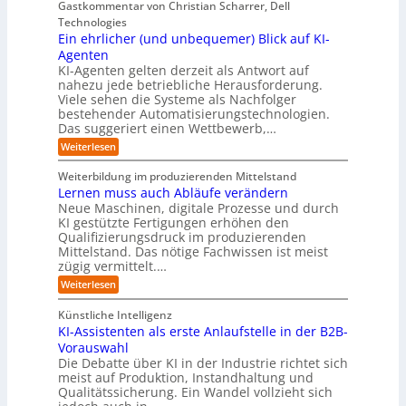
i
b
e
Gastkommentar von Christian Scharrer, Dell
e
i
n
e
s
s
Technologies
n
3
n
C
c
K
Ein ehrlicher (und unbequemer) Blick auf KI-
D
f
y
h
I
-
ü
Agenten
b
-
e
Z
r
e
KI-Agenten gelten derzeit als Antwort auf
P
w
I
n
r
nahezu jede betriebliche Herausforderung.
r
i
n
R
r
Viele sehen die Systeme als Nachfolger
o
l
d
i
o
j
bestehender Automatisierungstechnologien.
l
u
s
e
u
Das suggeriert einen Wettbewerb,…
i
s
i
k
n
t
t
k
:
Weiterlesen
t
g
r
e
o
E
e
f
i
,
r
i
i
Weiterbildung im produzierenden Mittelstand
ü
e
w
n
-
n
r
Lernen muss auch Abläufe verändern
r
a
e
d
H
T
o
Neue Maschinen, digitale Prozesse und durch
c
h
e
a
e
b
h
KI gestützte Fertigungen erhöhen den
r
r
t
o
r
s
l
Qualifizierungsdruck im produzierenden
I
o
t
e
i
s
Mittelstand. Das nötige Fachwissen ist meist
n
r
e
n
c
t
d
zügig vermittelt.…
t
r
d
h
u
e
e
:
e
Weiterlesen
e
s
l
L
R
r
t
e
l
a
(
Künstliche Intelligenz
r
r
n
u
e
i
KI-Assistenten als erste Anlaufstelle in der B2B-
n
s
n
e
r
Vorauswahl
e
o
d
e
n
n
m
u
Die Debatte über KI in der Industrie richtet sich
r
m
w
n
meist auf Produktion, Instandhaltung und
m
u
a
b
Qualitätssicherung. Ein Wandel vollzieht sich
ö
s
r
e
g