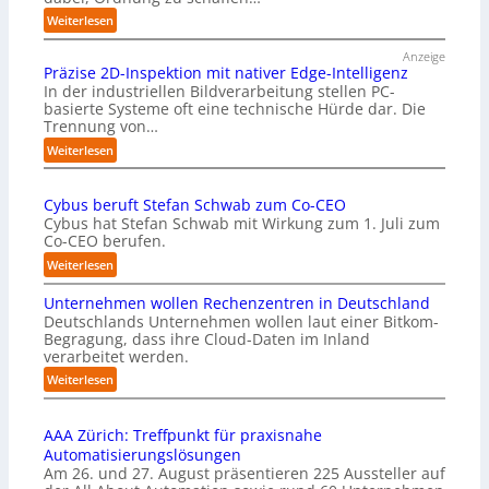
:
Weiterlesen
„
Anzeige
E
Präzise 2D-Inspektion mit nativer Edge-Intelligenz
s
In der industriellen Bildverarbeitung stellen PC-
k
basierte Systeme oft eine technische Hürde dar. Die
o
Trennung von…
m
:
m
Weiterlesen
P
t
r
a
Cybus beruft Stefan Schwab zum Co-CEO
ä
u
Cybus hat Stefan Schwab mit Wirkung zum 1. Juli zum
z
f
Co-CEO berufen.
i
d
s
i
:
Weiterlesen
e
e
C
2
I
Unternehmen wollen Rechenzentren in Deutschland
y
D
m
Deutschlands Unternehmen wollen laut einer Bitkom-
b
-
p
Begragung, dass ihre Cloud-Daten im Inland
u
I
l
verarbeitet werden.
s
n
e
b
:
Weiterlesen
s
m
e
U
p
e
r
n
e
n
u
AAA Zürich: Treffpunkt für praxisnahe
t
k
t
f
Automatisierungslösungen
e
t
i
t
Am 26. und 27. August präsentieren 225 Aussteller auf
r
i
e
S