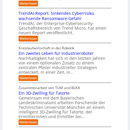
i
h
r
f
ö
:
Weiterlesen
u
n
s
a
I
t
s
t
e
t
n
u
b
u
TrendAI-Report: Sinkendes Cyberrisiko,
o
s
d
w
e
e
n
wachsende Ransomware-Gefahr
u
m
s
e
n
i
g
TrendAI, der Enterprise-Cybersecurity-
s
a
E
i
g
d
e
Geschäftsbereich von Trend Micro, hat einen
t
t
c
t
r
e
neuen Report veröffentlicht.
e
n
i
o
e
i
g
r
:
Weiterlesen
s
a
s
r
e
T
O
l
i
y
r
n
r
A
Kreislaufwirtschaft in der Robotik
e
s
e
ü
I
i
Ein zweites Leben für Industrieroboter
r
n
t
i
b
e
Nachhaltigkeit hat sich in den letzten Jahren
d
u
e
n
e
n
von einem optionalen Zusatz zu einem
A
n
S
m
r
I
t
zentralen Pfeiler industrieller Strategien
A
g
v
-
n
entwickelt. In einer Zeit, in…
i
P
o
R
i
:
e
:
Weiterlesen
e
n
W
c
r
E
p
F
i
i
h
u
o
Zusammenarbeit von TUM und BLKA
e
o
n
t
r
n
Ein 3D-Zwilling für Tatorte
s
z
r
t
-
g
a
Gemeinsam mit dem Bayerischen
w
:
m
u
e
Landeskriminalamt arbeiten Forschende der
e
S
w
b
u
i
Technischen Universität München an einem
i
e
a
t
r
n
intelligent 3D-Zwilling für Tatorte, der
r
y
e
k
o
Ermittlerinnen und Ermittler bei…
e
s
s
e
p
D
:
Weiterlesen
L
n
b
a
ä
E
e
d
e
t
i