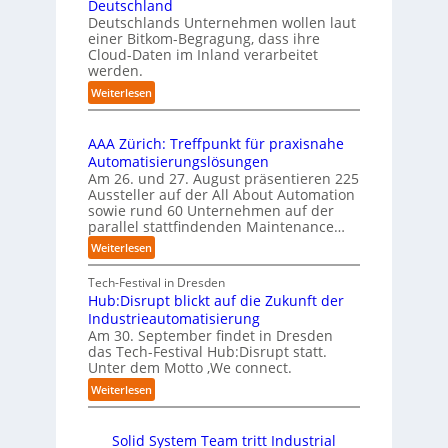
e
b
Deutschland
l
i
l
u
Deutschlands Unternehmen wollen laut
e
o
e
einer Bitkom-Begragung, dass ihre
s
m
n
Cloud-Daten im Inland verarbeitet
b
A
e
s
werden.
e
u
n
t
r
s
:
Weiterlesen
t
a
u
U
b
i
r
f
n
i
e
t
t
AAA Zürich: Treffpunkt für praxisnahe
t
l
r
e
S
Automatisierungslösungen
e
d
u
t
t
Am 26. und 27. August präsentieren 225
r
u
n
B
e
Aussteller auf der All About Automation
n
g
n
i
f
sowie rund 60 Unternehmen auf der
e
a
g
e
a
parallel stattfindenden Maintenance…
h
n
s
t
n
m
:
Weiterlesen
“
s
e
S
e
A
r
t
c
n
A
Tech-Festival in Dresden
v
e
h
w
A
Hub:Disrupt blickt auf die Zukunft der
e
l
w
o
Z
Industrieautomatisierung
r
l
a
l
ü
Am 30. September findet in Dresden
f
e
b
l
r
das Tech-Festival Hub:Disrupt statt.
a
z
n
e
Unter dem Motto ‚We connect.
i
h
u
b
n
c
:
Weiterlesen
r
m
l
R
h
H
e
C
e
e
:
u
n
o
c
i
T
Solid System Team tritt Industrial
b
f
-