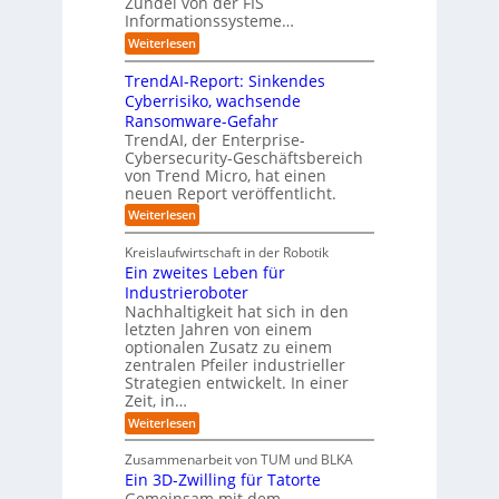
Zundel von der FIS
n
t
g
t
r
Informationssysteme…
g
b
e
e
e
:
Weiterlesen
m
I
g
i
n
v
e
TrendAI-Report: Sinkendes
d
d
o
n
e
Cyberrisiko, wachsende
u
n
ü
r
Ransomware-Gefahr
s
F
b
t
O
TrendAI, der Enterprise-
o
r
e
r
Cybersecurity-Geschäftsbereich
i
r
r
von Trend Micro, hat einen
i
a
m
neuen Report veröffentlicht.
n
e
l
w
i
n
A
:
Weiterlesen
a
I
c
T
t
y
i
r
h
i
Kreislaufwirtschaft in der Robotik
n
e
s
t
e
Ein zweites Leben für
S
n
b
-
r
Industrieroboter
A
d
e
e
u
P
A
Nachhaltigkeit hat sich in den
i
:
I
u
n
letzten Jahren von einem
W
-
r
g
optionalen Zusatz zu einem
i
R
o
zentralen Pfeiler industrieller
e
e
Strategien entwickelt. In einer
p
s
p
Zeit, in…
ä
a
o
u
r
i
:
Weiterlesen
b
t
E
s
e
:
i
c
Zusammenarbeit von TUM und BLKA
r
S
n
h
Ein 3D-Zwilling für Tatorte
e
i
z
D
e
n
Gemeinsam mit dem