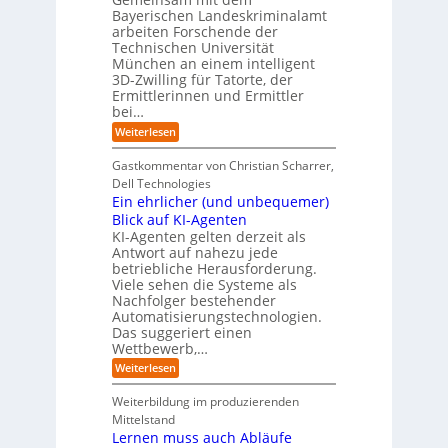
w
a
k
n
Bayerischen Landeskriminalamt
e
t
e
i
R
arbeiten Forschende der
e
n
t
Technischen Universität
o
n
d
e
München an einem intelligent
u
K
e
s
3D-Zwilling für Tatorte, der
I
s
t
L
-
C
Ermittlerinnen und Ermittler
e
e
P
y
bei…
b
r
r
b
e
:
Weiterlesen
-
o
e
n
E
H
j
r
f
i
e
r
Gastkommentar von Christian Scharrer,
e
ü
n
k
i
r
Dell Technologies
r
3
t
s
I
Ein ehrlicher (und unbequemer)
s
D
e
i
n
-
t
Blick auf KI-Agenten
i
k
d
Z
n
e
o
KI-Agenten gelten derzeit als
u
w
d
,
Antwort auf nahezu jede
l
s
i
e
w
t
betriebliche Herausforderung.
l
l
r
a
r
Viele sehen die Systeme als
l
e
I
c
i
Nachfolger bestehender
i
r
n
h
e
n
Automatisierungstechnologien.
d
s
n
r
g
Das suggeriert einen
u
e
o
f
s
n
Wettbewerb,…
b
ü
t
d
o
:
Weiterlesen
r
r
e
t
E
T
i
R
e
i
a
Weiterbildung im produzierenden
e
a
r
n
t
e
n
Mittelstand
e
o
r
s
Lernen muss auch Abläufe
h
r
m
o