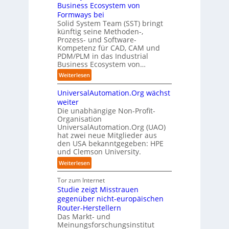
h
b
r
Business Ecosystem von
:
ü
C
e
e
e
D
Formways bei
r
E
n
f
n
i
Solid System Team (SST) bringt
d
O
z
f
u
künftig seine Methoden-,
s
e
e
p
n
Prozess- und Software-
r
n
n
u
Kompetenz für CAD, CAM und
b
u
G
t
n
PDM/PLM in das Industrial
p
e
i
r
k
Business Ecosystem von…
t
g
s
e
t
b
:
a
Weiterlesen
e
n
f
l
S
f
t
i
ü
i
UniversalAutomation.Org wächst
o
a
z
n
r
c
l
c
weiter
t
D
p
k
i
t
Die unabhängige Non-Profit-
e
r
t
Organisation
d
o
u
a
a
UniversalAutomation.Org (UAO)
S
r
t
x
hat zwei neue Mitglieder aus
u
y
y
s
i
den USA bekanntgegeben: HPE
f
s
-
c
s
und Clemson University.
d
t
A
h
n
i
e
u
:
Weiterlesen
l
a
e
m
s
U
a
h
Z
T
b
n
Tor zum Internet
n
e
u
e
a
i
Studie zeigt Misstrauen
d
A
k
a
u
v
gegenüber nicht-europäischen
u
u
m
e
Router-Herstellern
t
n
t
r
Das Markt- und
o
f
r
s
Meinungsforschungsinstitut
m