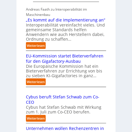
g
7
b
t
Andreas Faath zu Interoperabilität im
e
s
Maschinenbau
r
i
„Es kommt auf die Implementierung an“
n
c
Interoperabilität vereinfacht vieles. Und
a
h
gemeinsame Standards helfen
h
r
Anwendern wie auch Herstellern dabei,
m
o
Ordnung zu schaffen…
e
b
:
Weiterlesen
n
u
„
s
s
EU-Kommission startet Bieterverfahren
E
c
t
s
für den Gigafactory-Ausbau
h
k
Die Europäische Kommission hat ein
r
Bieterverfahren zur Errichtung von bis
o
u
zu sieben KI-Gigafactories in ganz…
m
m
m
:
Weiterlesen
p
t
E
f
a
U
e
u
Cybus beruft Stefan Schwab zum Co-
-
f
n
CEO
K
d
u
Cybus hat Stefan Schwab mit Wirkung
o
i
n
zum 1. Juli zum Co-CEO berufen.
m
e
d
m
:
Weiterlesen
I
i
v
C
m
s
i
Unternehmen wollen Rechenzentren in
y
p
s