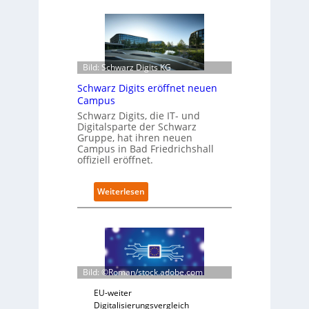
e
t
r
o
f
i
Bild: Schwarz Digits KG
t
Schwarz Digits eröffnet neuen
-
Campus
D
a
Schwarz Digits, die IT- und
Digitalsparte der Schwarz
t
Gruppe, hat ihren neuen
e
Campus in Bad Friedrichshall
n
offiziell eröffnet.
s
a
u
:
Weiterlesen
b
S
e
c
r
h
i
w
n
a
t
r
Bild: ©Roman/stock.adobe.com
e
z
g
D
EU-weiter
r
i
Digitalisierungsvergleich