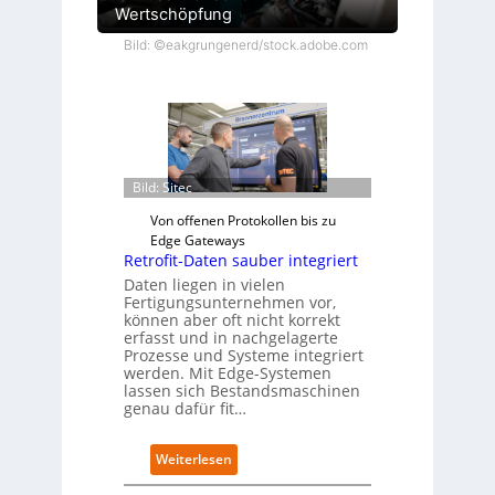
Wertschöpfung
Bild: ©eakgrungenerd/stock.adobe.com
Bild: Sitec
Von offenen Protokollen bis zu
Edge Gateways
Retrofit-Daten sauber integriert
Daten liegen in vielen
Fertigungsunternehmen vor,
können aber oft nicht korrekt
erfasst und in nachgelagerte
Prozesse und Systeme integriert
werden. Mit Edge-Systemen
lassen sich Bestandsmaschinen
genau dafür fit…
:
Weiterlesen
R