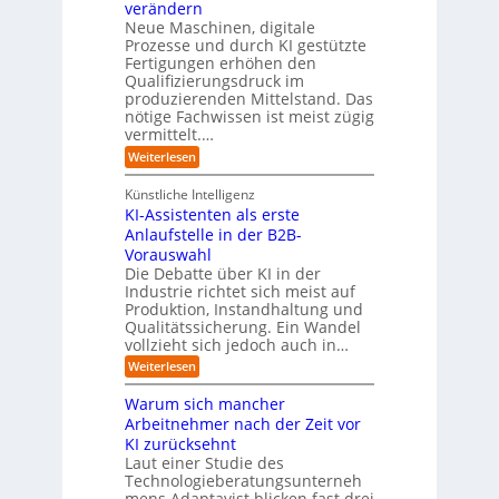
r
t
verändern
ö
m
l
e
Neue Maschinen, digitale
g
w
i
l
a
Prozesse und durch KI gestützte
c
i
r
Fertigungen erhöhen den
h
c
e
Qualifizierungsdruck im
e
h
-
produzierenden Mittelstand. Das
r
e
G
(
nötige Fachwissen ist meist zügig
n
e
u
vermittelt.…
f
n
a
:
Weiterlesen
d
h
L
u
r
e
n
Künstliche Intelligenz
r
b
KI-Assistenten als erste
n
e
Anlaufstelle in der B2B-
e
q
n
Vorauswahl
u
m
e
Die Debatte über KI in der
u
m
Industrie richtet sich meist auf
s
e
Produktion, Instandhaltung und
s
r
Qualitätssicherung. Ein Wandel
a
)
vollzieht sich jedoch auch in…
u
B
c
l
:
Weiterlesen
h
i
K
A
c
I
Warum sich mancher
b
k
-
l
Arbeitnehmer nach der Zeit vor
a
A
ä
u
KI zurücksehnt
s
u
f
s
Laut einer Studie des
f
K
i
Technologieberatungsunterneh
e
I
s
mens Adaptavist blicken fast drei
v