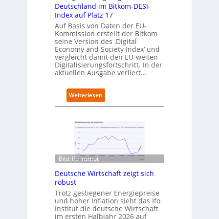
i
g
Deutschland im Bitkom-DESI-
e
i
Index auf Platz 17
r
t
Auf Basis von Daten der EU-
t
s
Kommission erstellt der Bitkom
e
seine Version des ‚Digital
r
Economy and Society Index‘ und
vergleicht damit den EU-weiten
ö
Digitalisierungsfortschritt. In der
f
aktuellen Ausgabe verliert…
f
n
e
:
Weiterlesen
t
D
n
e
e
u
u
t
e
s
n
c
C
h
Bild: Ifo Institut
a
l
m
Deutsche Wirtschaft zeigt sich
a
p
robust
n
u
d
Trotz gestiegener Energiepreise
s
und hoher Inflation sieht das Ifo
i
Institut die deutsche Wirtschaft
m
im ersten Halbjahr 2026 auf
B