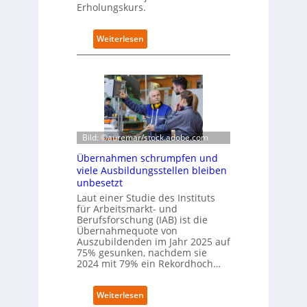
Erholungskurs.
i
t
k
:
Weiterlesen
o
D
m
e
-
u
D
t
E
s
S
c
I
h
-
e
Bild: ©auremar/stock.adobe.com
I
W
Übernahmen schrumpfen und
n
i
viele Ausbildungsstellen bleiben
d
r
unbesetzt
e
t
x
Laut einer Studie des Instituts
s
a
für Arbeitsmarkt- und
c
Berufsforschung (IAB) ist die
u
h
Übernahmequote von
f
a
Auszubildenden im Jahr 2025 auf
P
f
75% gesunken, nachdem sie
l
t
2024 mit 79% ein Rekordhoch…
a
z
t
e
z
:
Weiterlesen
i
1
Ü