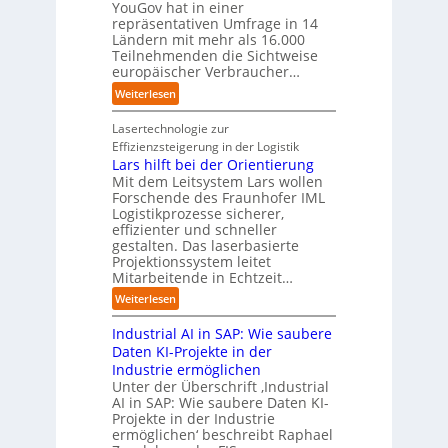
t
i
a
YouGov hat in einer
a
d
t
repräsentativen Umfrage in 14
l
t
e
t
Ländern mit mehr als 16.000
A
i
r
Teilnehmenden die Sichtweise
I
u
s
europäischer Verbraucher…
I
n
t
i
n
d
o
:
Weiterlesen
e
d
u
m
S
r
u
s
a
t
Lasertechnologie zur
u
s
t
t
u
Effizienzsteigerung in der Logistik
n
t
r
i
d
Lars hilft bei der Orientierung
g
r
i
o
i
Mit dem Leitsystem Lars wollen
s
i
a
n
e
Forschende des Fraunhofer IML
l
e
l
.
Logistikprozesse sicherer,
z
ö
a
B
O
effizienter und schneller
e
s
u
u
r
gestalten. Das laserbasierte
i
u
t
s
Projektionssystem leitet
g
g
n
o
Mitarbeitende in Echtzeit…
i
w
t
g
m
n
ä
M
:
Weiterlesen
e
a
e
c
i
L
n
t
s
h
s
Industrial AI in SAP: Wie saubere
a
i
s
s
s
r
Daten KI-Projekte in der
s
E
t
t
s
Industrie ermöglichen
i
c
w
r
h
Unter der Überschrift ‚Industrial
e
o
e
a
i
AI in SAP: Wie saubere Daten KI-
r
s
i
u
Projekte in der Industrie
l
u
y
t
e
ermöglichen‘ beschreibt Raphael
f
n
s
e