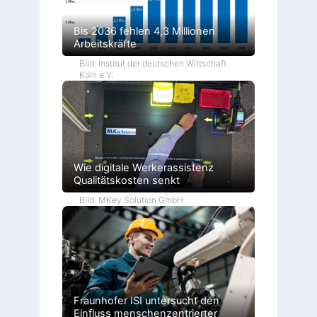
Bis 2036 fehlen 4,3 Millionen
Arbeitskräfte
Bild: Institut der deutschen Wirtschaft
Köln e.V.
Wie digitale Werkerassistenz
Qualitätskosten senkt
Bild: MKey Solution GmbH
Fraunhofer ISI untersucht den
Einfluss menschenzentrierter