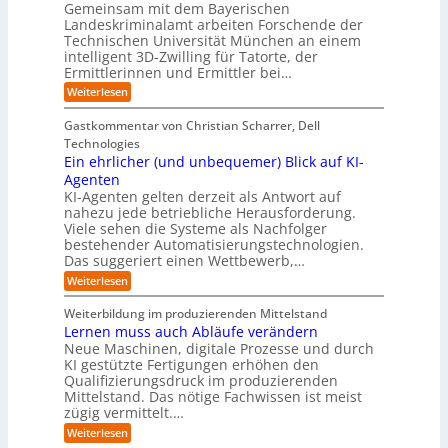
a
Gemeinsam mit dem Bayerischen
e
w
:
e
v
u
l
Landeskriminalamt arbeiten Forschende der
e
S
r
o
b
l
i
Technischen Universität München an einem
i
K
e
n
u
t
n
intelligent 3D-Zwilling für Tatorte, der
I
r
n
e
F
k
z
Ermittlerinnen und Ermittler bei…
e
g
s
e
o
u
D
:
s
Weiterlesen
L
n
s
r
a
E
f
e
d
a
t
m
i
l
b
e
Gastkommentar von Christian Scharrer, Dell
m
e
n
w
ä
e
s
m
Technologies
n
3
c
n
a
C
e
K
Ein ehrlicher (und unbequemer) Blick auf KI-
D
h
f
y
n
y
I
-
e
ü
Agenten
b
b
s
-
Z
r
e
KI-Agenten gelten derzeit als Antwort auf
r
P
b
w
I
r
i
nahezu jede betriebliche Herausforderung.
r
i
e
n
r
n
Viele sehen die Systeme als Nachfolger
o
l
d
i
i
g
j
bestehender Automatisierungstechnologien.
l
u
s
e
e
Das suggeriert einen Wettbewerb,…
i
s
i
n
k
n
t
k
:
Weiterlesen
t
g
r
o
E
e
f
i
,
i
i
Weiterbildung im produzierenden Mittelstand
ü
e
w
n
n
r
Lernen muss auch Abläufe verändern
r
a
e
d
T
o
Neue Maschinen, digitale Prozesse und durch
c
h
e
a
b
h
KI gestützte Fertigungen erhöhen den
r
r
t
o
s
l
Qualifizierungsdruck im produzierenden
I
o
t
e
i
Mittelstand. Das nötige Fachwissen ist meist
n
r
e
n
c
d
zügig vermittelt.…
t
r
d
h
u
e
:
e
Weiterlesen
e
s
L
R
r