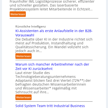
c
Fraunhofer IML Logistikprozesse sicherer, effizienter
i
i
r
k
und schneller gestalten. Das laserbasierte
e
n
p
t
Projektionssystem leitet Mitarbeitende in Echtzeit…
z
D
r
a
e
:
e
Weiterlesen
a
u
i
L
u
x
f
g
a
t
i
d
t
Künstliche Intelligenz
r
s
s
i
M
KI-Assistenten als erste Anlaufstelle in der B2B-
s
c
n
e
i
h
h
Vorauswahl
a
Z
s
i
l
Die Debatte über KI in der Industrie richtet sich
h
u
s
meist auf Produktion, Instandhaltung und
l
a
e
k
t
Qualitätssicherung. Ein Wandel vollzieht sich
f
n
A
u
r
jedoch auch in…
t
d
u
n
a
b
:
t
Weiterlesen
f
u
e
K
o
t
e
i
Warum sich mancher Arbeitnehmer nach der
I
m
d
n
d
-
a
Zeit vor KI zurücksehnt
e
g
e
A
t
Laut einer Studie des
r
e
r
Technologieberatungsunternehmens
s
i
I
g
O
Adaptavist blicken fast drei Viertel (72%**) der
s
s
n
e
r
befragten deutschen Wissensarbeiterinnen
i
i
d
n
i
und Wissensarbeiter* regelmäßig mit
s
e
u
ü
Sehnsucht auf ihre…
e
t
r
s
b
n
e
u
:
Weiterlesen
t
e
t
n
n
W
r
r
i
t
g
Solid System Team tritt Industrial Business
a
i
n