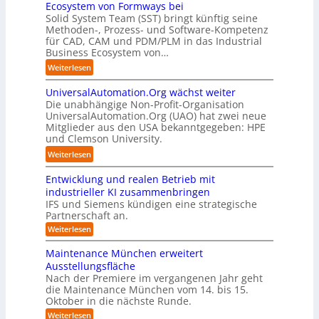
e
e
s
r
Ecosystem von Formways bei
e
i
r
n
l
u
Solid System Team (SST) bringt künftig seine
a
c
u
a
ö
Methoden-, Prozess- und Software-Kompetenz
m
u
h
n
l
für CAD, CAM und PDM/PLM in das Industrial
s
s
t
t
g
Business Ecosystem von…
s
u
i
o
-
e
n
c
:
Weiterlesen
m
e
r
g
h
S
a
u
s
e
m
UniversalAutomation.Org wächst weiter
o
t
r
t
n
a
Die unabhängige Non-Profit-Organisation
l
i
o
e
n
UniversalAutomation.Org (UAO) hat zwei neue
i
s
p
A
c
Mitglieder aus den USA bekanntgegeben: HPE
d
i
ä
n
h
und Clemson University.
S
e
i
l
e
y
r
:
Weiterlesen
s
a
r
s
u
U
c
u
A
t
n
Entwicklung und realen Betrieb mit
n
h
f
r
e
g
i
industrieller KI zusammenbringen
e
s
b
m
v
IFS und Siemens kündigen eine strategische
n
t
e
T
Partnerschaft an.
e
R
e
i
e
r
o
:
Weiterlesen
l
t
a
s
E
u
l
n
n
m
a
Maintenance München erweitert
t
e
e
t
t
l
e
Ausstellungsfläche
w
i
h
r
A
r
Nach der Premiere im vergangenen Jahr geht
i
n
m
i
u
die Maintenance München vom 14. bis 15.
c
-
d
e
t
k
t
Oktober in die nächste Runde.
H
e
r
l
t
o
e
:
Weiterlesen
r
u
n