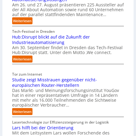
t
Am 26. und 27. August präsentieren 225 Aussteller auf
r
S
der All About Automation sowie rund 60 Unternehmen
n
t
auf der parallel stattfindenden Maintenance…
e
e
h
:
Weiterlesen
f
m
A
a
e
A
Tech-Festival in Dresden
n
n
A
Hub:Disrupt blickt auf die Zukunft der
S
w
Z
Industrieautomatisierung
c
o
ü
Am 30. September findet in Dresden das Tech-Festival
h
l
r
Hub:Disrupt statt. Unter dem Motto ‚We connect.
w
l
i
:
Weiterlesen
a
e
c
H
b
n
h
u
z
R
:
Tor zum Internet
b
u
e
T
Studie zeigt Misstrauen gegenüber nicht-
:
m
c
r
D
europäischen Router-Herstellern
C
h
e
i
Das Markt- und Meinungsforschungsinstitut YouGov
o
e
f
hat in einer repräsentativen Umfrage in 14 Ländern
s
-
n
f
mit mehr als 16.000 Teilnehmenden die Sichtweise
r
C
z
p
europäischer Verbraucher…
u
E
e
u
p
:
O
Weiterlesen
n
n
t
S
t
k
b
t
Lasertechnologie zur Effizienzsteigerung in der Logistik
r
t
l
u
Lars hilft bei der Orientierung
e
f
i
d
Mit dem Leitsystem Lars wollen Forschende des
n
ü