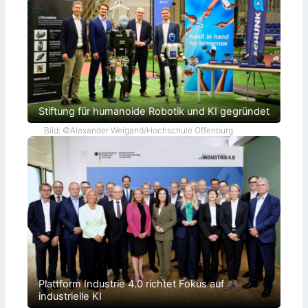
n
Stiftung für humanoide Robotik und KI gegründet
Bild: ©Alexander Weigand/Hochschule Offenburg
Plattform Industrie 4.0 richtet Fokus auf
industrielle KI