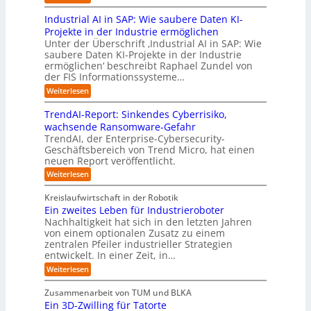
I
m
M
r
n
B
a
n
a
a
s
Industrial AI in SAP: Wie saubere Daten KI-
g
2
c
i
d
t
u
t
Projekte in der Industrie ermöglichen
n
B
h
u
n
i
e
Unter der Überschrift ‚Industrial AI in SAP: Wie
t
-
d
d
s
o
l
saubere Daten KI-Projekte in der Industrie
e
r
V
e
t
n
n
ermöglichen‘ beschreibt Raphael Zundel von
l
e
o
r
r
a
.
der FIS Informationssysteme…
e
a
r
Z
n
i
O
l
r
:
Weiterlesen
c
a
e
e
a
r
I
n
e
u
i
n
l
n
g
M
TrendAI-Report: Sinkendes Cyberrisiko,
B
s
t
d
B
ü
w
wachsende Ransomware-Gefahr
e
w
u
v
n
u
ä
t
TrendAI, der Enterprise-Cybersecurity-
s
a
c
o
s
r
c
Geschäftsbereich von Trend Micro, hat einen
t
h
h
r
i
i
h
r
neuen Report veröffentlicht.
e
l
e
K
n
i
s
n
:
b
Weiterlesen
I
a
e
e
t
T
m
l
z
r
s
w
r
i
A
Kreislaufwirtschaft in der Robotik
w
u
e
s
t
e
I
Ein zweites Leben für Industrieroboter
e
r
n
i
E
i
i
i
Nachhaltigkeit hat sich in den letzten Jahren
d
n
ü
n
c
t
t
von einem optionalen Zusatz zu einem
A
d
S
c
o
e
e
I
u
zentralen Pfeiler industrieller Strategien
A
k
r
s
-
r
s
entwickelt. In einer Zeit, in…
P
t
s
R
t
y
:
A
:
Weiterlesen
e
e
r
s
W
u
E
p
i
h
i
t
s
i
o
e
Zusammenarbeit von TUM und BLKA
e
n
s
e
n
r
l
Ein 3D-Zwilling für Tatorte
s
t
t
z
m
t
l