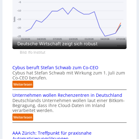
Deutsche Wirtschaft zeigt sich robust
Bild: Ifo Institut
Cybus beruft Stefan Schwab zum Co-CEO
Cybus hat Stefan Schwab mit Wirkung zum 1. Juli zum
Co-CEO berufen.
:
Weiterlesen
C
Unternehmen wollen Rechenzentren in Deutschland
y
Deutschlands Unternehmen wollen laut einer Bitkom-
b
Begragung, dass ihre Cloud-Daten im Inland
u
verarbeitet werden.
s
b
:
Weiterlesen
e
U
r
n
u
AAA Zürich: Treffpunkt für praxisnahe
t
f
Automatisierungslösungen
e