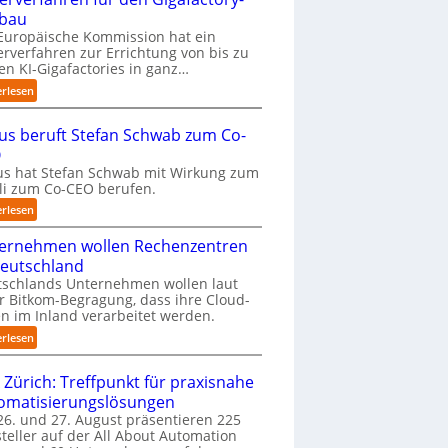
k
bau
o
Europäische Kommission hat ein
m
erverfahren zur Errichtung von bis zu
m
en KI-Gigafactories in ganz…
t
:
erlesen
a
E
u
U
f
us beruft Stefan Schwab zum Co-
-
d
O
K
i
s hat Stefan Schwab mit Wirkung zum
o
e
uli zum Co-CEO berufen.
m
I
m
:
erlesen
m
i
C
p
s
ernehmen wollen Rechenzentren
y
l
s
b
Deutschland
e
i
u
tschlands Unternehmen wollen laut
m
o
s
r Bitkom-Begragung, dass ihre Cloud-
e
n
b
n im Inland verarbeitet werden.
n
s
e
t
:
erlesen
t
r
i
U
a
u
e
n
 Zürich: Treffpunkt für praxisnahe
r
f
r
t
t
t
omatisierungslösungen
u
e
e
S
6. und 27. August präsentieren 225
n
r
t
t
teller auf der All About Automation
g
n
B
e