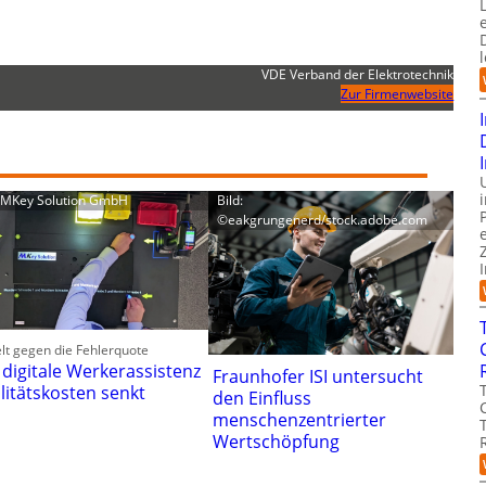
VDE Verband der Elektrotechnik
Zur Firmenwebsite
: MKey Solution GmbH
Bild:
©eakgrungenerd/stock.adobe.com
lt gegen die Fehlerquote
 digitale Werkerassistenz
Fraunhofer ISI untersucht
litätskosten senkt
den Einfluss
menschenzentrierter
Wertschöpfung