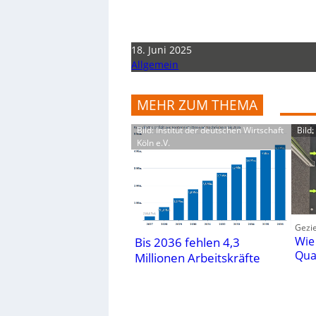
18. Juni 2025
Allgemein
MEHR ZUM THEMA
Bild: Institut der deutschen Wirtschaft
Bild
Köln e.V.
Gezie
Wie
Bis 2036 fehlen 4,3
Qua
Millionen Arbeitskräfte