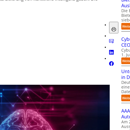
Aus
Die 
Biet
sieb
Weit
Cyb
CE
Cybu
1. J
Weit
Unt
in 
Deu
eine
Date
Weit
AAA
Aut
Am 2
Auss