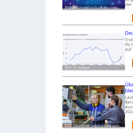
der
Bild: ©Roman/stock.adobe.com
Deu
Trot
Ifo 
auf
Bild: Ifo Institut
Übe
ble
Laut
Ber
Aus
202
Bild: ©auremar/stock.adobe.com