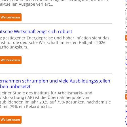
u
 aktuellen Ausgabe verliert…
i
b
g
e
i
:
Weiterlesen
r
t
D
i
s
e
n
e
tsche Wirtschaft zeigt sich robust
u
t
r
t
z gestiegener Energiepreise und hoher Inflation sieht das
e
ö
Institut die deutsche Wirtschaft im ersten Halbjahr 2026
s
g
f
 Erholungskurs.
c
r
f
h
i
n
l
e
:
Weiterlesen
e
a
r
D
t
n
t
e
n
d
u
e
i
rnahmen schrumpfen und viele Ausbildungsstellen
t
u
m
s
iben unbesetzt
e
B
c
n
 einer Studie des Instituts für Arbeitsmarkt- und
i
h
C
ufsforschung (IAB) ist die Übernahmequote von
t
e
a
zubildenden im Jahr 2025 auf 75% gesunken, nachdem sie
k
W
4 mit 79% ein Rekordhoch…
m
K
o
i
p
m
r
u
-
:
Weiterlesen
t
s
D
Ü
s