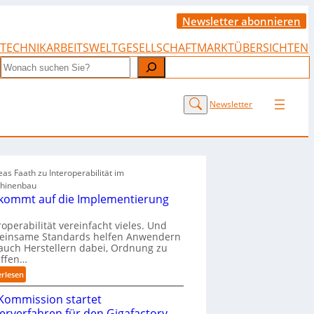
Newsletter abonnieren
TECHNIK
ARBEITSWELT
GESELLSCHAFT
MARKTÜBERSICHTEN
Search
Newsletter
as Faath zu Interoperabilität im
hinenbau
 kommt auf die Implementierung
roperabilität vereinfacht vieles. Und
einsame Standards helfen Anwendern
auch Herstellern dabei, Ordnung zu
affen…
:
erlesen
„
Kommission startet
E
s
terverfahren für den Gigafactory-