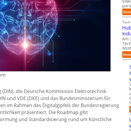
sow
para
Weit
Tech-
Hub
Ind
Am 3
Tech
Mott
Weit
com
 (DIN), die Deutsche Kommission Elektrotechnik
 DIN und VDE (DKE) und das Bundesministerium für
ben im Rahmen des Digitalgipfels der Bundesregierung
lichkeit präsentiert. Die Roadmap gibt
ormung und Standardisierung rund um Künstliche