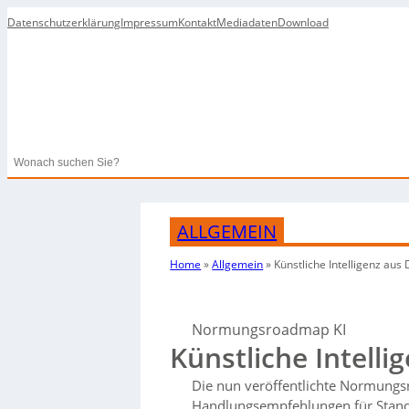
Datenschutzerklärung
Impressum
Kontakt
Mediadaten
Download
Search
ALLGEMEIN
Home
»
Allgemein
»
Künstliche Intelligenz aus
Normungsroadmap KI
Künstliche Intell
Die nun veröffentlichte Normung
Handlungsempfehlungen für Standar