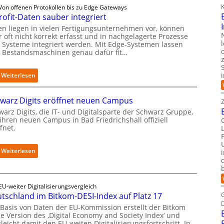
K
Von offenen Protokollen bis zu Edge Gateways
rofit-Daten sauber integriert
en liegen in vielen Fertigungsunternehmen vor, können
 oft nicht korrekt erfasst und in nachgelagerte Prozesse
 Systeme integriert werden. Mit Edge-Systemen lassen
h Bestandsmaschinen genau dafür fit…
:
Weiterlesen
R
e
warz Digits eröffnet neuen Campus
t
r
arz Digits, die IT- und Digitalsparte der Schwarz Gruppe,
ihren neuen Campus in Bad Friedrichshall offiziell
o
fnet.
f
i
t
:
Weiterlesen
-
S
D
c
a
h
t
w
EU-weiter Digitalisierungsvergleich
e
tschland im Bitkom-DESI-Index auf Platz 17
a
n
r
 Basis von Daten der EU-Kommission erstellt der Bitkom
s
z
ne Version des ‚Digital Economy and Society Index‘ und
a
D
leicht damit den EU-weiten Digitalisierungsfortschritt. In