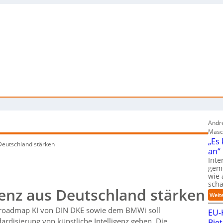
Andre
Masc
„Es
 Deutschland stärken
an“
Inte
gem
wie 
sch
igenz aus Deutschland stärken
Weit
sroadmap KI von DIN DKE sowie dem BMWi soll
EU-
disierung von künstliche Intelligenz geben. Die
Bie