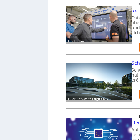
Ret
Dat
aber
und
sic
Bild: Sitec
Sch
Schw
hat 
eröf
Bild: Schwarz Digits KG
Deu
Auf
sei
verg