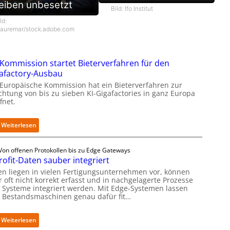
eiben unbesetzt
Bild: Ifo Institut
ld:
auremar/stock.adobe.com
Kommission startet Bieterverfahren für den
afactory-Ausbau
 Europäische Kommission hat ein Bieterverfahren zur
ichtung von bis zu sieben KI-Gigafactories in ganz Europa
fnet.
:
Weiterlesen
E
U
Von offenen Protokollen bis zu Edge Gateways
-
rofit-Daten sauber integriert
K
o
en liegen in vielen Fertigungsunternehmen vor, können
 oft nicht korrekt erfasst und in nachgelagerte Prozesse
m
 Systeme integriert werden. Mit Edge-Systemen lassen
m
h Bestandsmaschinen genau dafür fit…
i
s
s
:
Weiterlesen
i
R