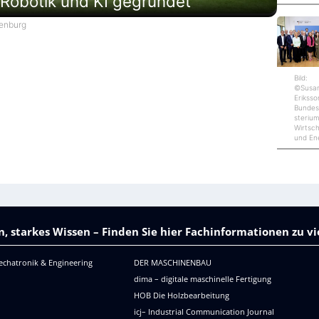
 Robotik und KI gegründet
fenburg
Bild:
©Susa
Eriksso
Bundes
sterium
Wirtsc
und En
, starkes Wissen – Finden Sie hier Fachinformationen zu 
echatronik & Engineering
DER MASCHINENBAU
dima – digitale maschinelle Fertigung
HOB Die Holzbearbeitung
icj– Industrial Communication Journal