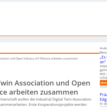
Andre
Masc
„Es
sociation und Open Industry 4.0 Alliance arbeiten zusammen
an“
Inte
gem
wie 
sch
l Twin Association und Open
Weit
ance arbeiten zusammen
Prä
Edg
nerschaft wollen die Industrial Digital Twin Association
In d
usammenarbeiten. Erste Kooperationsprojekte werden