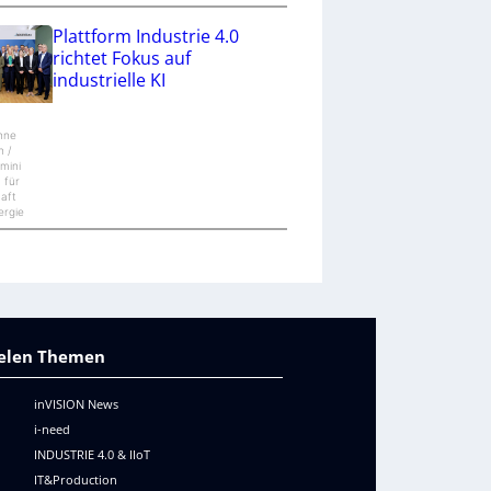
Plattform Industrie 4.0
richtet Fokus auf
industrielle KI
nne
n /
mini
 für
haft
ergie
vielen Themen
inVISION News
i-need
INDUSTRIE 4.0 & IIoT
IT&Production