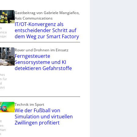
Gastbeitrag von Gabriele Mangiafico,
Axis Communications
IT/OT-Konvergenz als
is
entscheidender Schritt auf
nica
dem Weg zur Smart Factory
GmbH
Rover und Drohnen im Einsatz
Ferngesteuerte
Sensorsysteme und KI
detektieren Gefahrstoffe
hes
m für
nd
hrt
Technik im Sport
Wie der Fußball von
Simulation und virtuellen
lt
Zwillingen profitiert
es
hlan
H