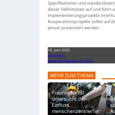
Spezifikationen und standardisierte
dieser Definitionen auf und führt 
Implementierungsprojekte innerha
Kooperationsprojekte sollen auf d
Januar präsentiert werden.
18. Juni 2025
Allgemein
www.i40-magazin.de 2022
MEHR ZUM THEMA
Fraunhofer ISI
untersucht den
Ü
Einfluss
sc
menschenzentrierter
Au