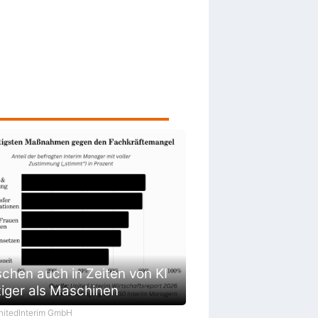
chen auch in Zeiten von KI
tiger als Maschinen
UnitedInterim GmbH