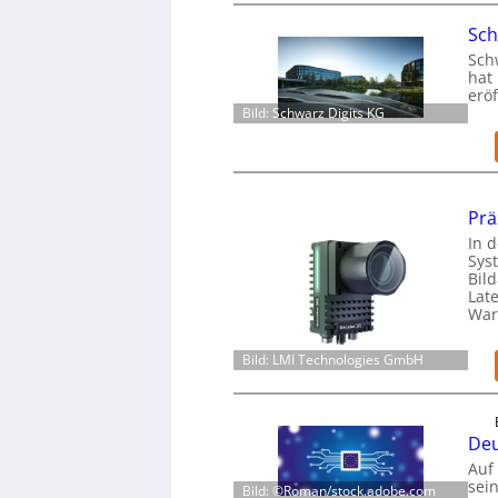
Sch
Sch
hat 
eröf
Bild: Schwarz Digits KG
Prä
In d
Sys
Bil
Lat
War
Bild: LMI Technologies GmbH
Deu
Auf
sei
Bild: ©Roman/stock.adobe.com