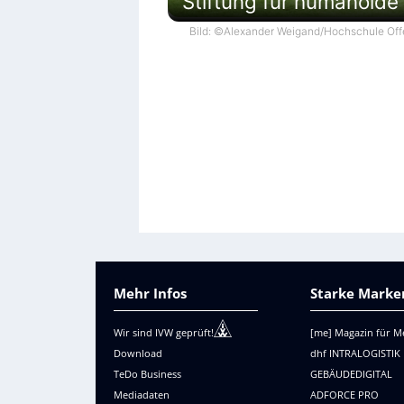
Stiftung für humanoide
Bild: ©Alexander Weigand/Hochschule Of
Mehr Infos
Starke Marken
Wir sind IVW geprüft!
[me] Magazin für M
Download
dhf INTRALOGISTIK
TeDo Business
GEBÄUDEDIGITAL
Mediadaten
ADFORCE PRO