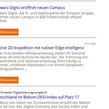
o
e
warz Digits eröffnet neuen Campus
n
t
s
r
warz Digits, die IT- und Digitalsparte der Schwarz Gruppe,
t
ihren neuen Campus in Bad Friedrichshall offiziell
o
a
fnet.
f
r
i
t
t
:
Weiterlesen
e
-
S
t
D
c
B
a
Anzeige
h
i
zise 2D-Inspektion mit nativer Edge-Intelligenz
t
w
e
e
er industriellen Bildverarbeitung stellen PC-basierte
a
t
n
teme oft eine technische Hürde dar. Die Trennung von
r
e
daufnahme und Datenverarbeitung führt häufig zu
s
z
r
enzen, erhöhtem Platzbedarf und einem komplexen
a
D
v
tungsaufwand.…
u
i
e
b
g
r
e
:
Weiterlesen
i
f
r
P
t
a
i
r
s
h
n
EU-weiter Digitalisierungsvergleich
ä
e
r
t
tschland im Bitkom-DESI-Index auf Platz 17
z
r
e
e
i
ö
 Basis von Daten der EU-Kommission erstellt der Bitkom
n
g
s
f
ne Version des ‚Digital Economy and Society Index‘ und
f
r