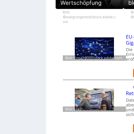
Wertschöpfung
bl
Bild:
Bi
©eakgrungenerd/stock.adobe.c
©
om
EU-
Gig
Die
Err
Bild: ©noah9000/stock.adobe.com
eröf
Ret
Dat
aber
Bild: Sitec
und
sic