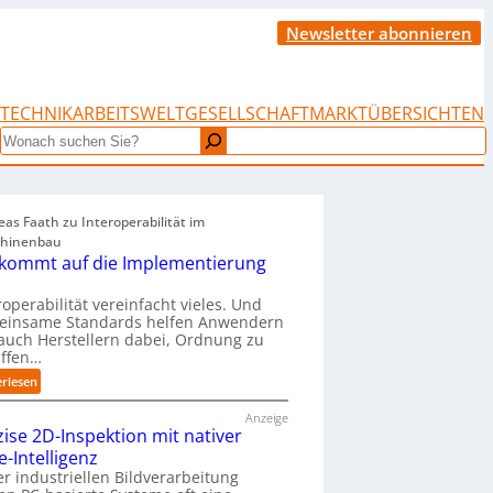
Newsletter abonnieren
TECHNIK
ARBEITSWELT
GESELLSCHAFT
MARKTÜBERSICHTEN
Search
as Faath zu Interoperabilität im
hinenbau
 kommt auf die Implementierung
roperabilität vereinfacht vieles. Und
einsame Standards helfen Anwendern
auch Herstellern dabei, Ordnung zu
affen…
:
erlesen
„
Anzeige
E
zise 2D-Inspektion mit nativer
s
e-Intelligenz
k
o
er industriellen Bildverarbeitung
m