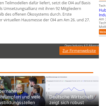
n Teilmodellen dafür liefert, setzt die OI4 auf Basis
Tech-
als Umsetzungsallianz mit ihren 92 Mitgliedern
Hub
lb des offenen Ökosystems durch. Erste
Ind
Am 3
er virtuellen Hausmesse der OI4 am Am 26. und 27.
Tech
Mott
Weit
Open Industry 4.0 Alliance
Zur Firmenwebsite
bernahmen
hrumpfen und viele
Deutsche Wirtschaft
sbildungsstellen
zeigt sich robust