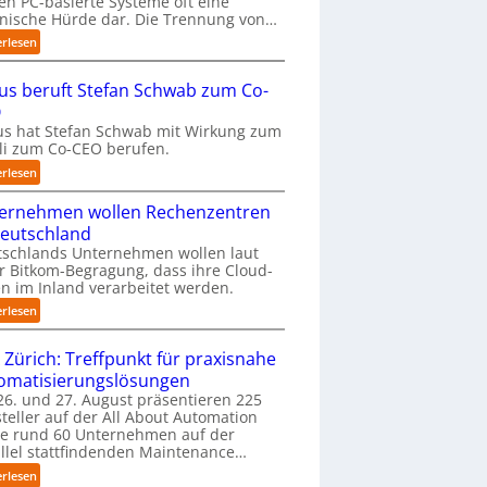
len PC-basierte Systeme oft eine
nische Hürde dar. Die Trennung von…
m
t
:
erlesen
a
P
u
r
us beruft Stefan Schwab zum Co-
f
ä
O
d
z
i
s hat Stefan Schwab mit Wirkung zum
i
uli zum Co-CEO berufen.
e
s
I
e
:
erlesen
m
2
C
p
D
ernehmen wollen Rechenzentren
y
l
-
b
Deutschland
e
I
u
tschlands Unternehmen wollen laut
m
n
s
r Bitkom-Begragung, dass ihre Cloud-
e
s
b
n im Inland verarbeitet werden.
n
p
e
:
erlesen
t
e
r
U
i
k
u
n
e
 Zürich: Treffpunkt für praxisnahe
t
f
t
r
i
t
omatisierungslösungen
e
u
o
S
6. und 27. August präsentieren 225
r
n
n
t
teller auf der All About Automation
n
g
m
e
ie rund 60 Unternehmen auf der
e
a
i
f
llel stattfindenden Maintenance…
h
n
t
a
:
erlesen
m
“
n
n