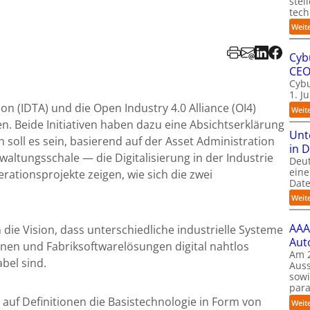
stel
tech
Weit
Cyb
CE
Cybu
1. J
ion (IDTA) und die Open Industry 4.0 Alliance (OI4)
Weit
. Beide Initiativen haben dazu eine Absichtserklärung
Unt
n soll es sein, basierend auf der Asset Administration
in 
waltungsschale — die Digitalisierung in der Industrie
Deu
eine
rationsprojekte zeigen, wie sich die zwei
Date
Weit
AAA
 die Vision, dass unterschiedliche industrielle Systeme
Aut
nen und Fabriksoftwarelösungen digital nahtlos
Am 2
bel sind.
Auss
sow
para
auf Definitionen die Basistechnologie in Form von
Weit