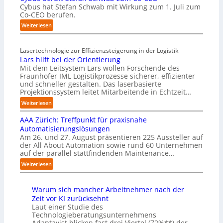
t
n
Cybus hat Stefan Schwab mit Wirkung zum 1. Juli zum
b
i
w
Co-CEO berufen.
:
o
o
D
:
Weiterlesen
n
l
i
C
m
l
s
y
i
e
r
Lasertechnologie zur Effizienzsteigerung in der Logistik
b
t
n
u
Lars hilft bei der Orientierung
u
n
R
p
Mit dem Leitsystem Lars wollen Forschende des
s
a
e
t
Fraunhofer IML Logistikprozesse sicherer, effizienter
b
t
c
b
und schneller gestalten. Das laserbasierte
e
i
h
l
Projektionssystem leitet Mitarbeitende in Echtzeit…
r
v
e
i
u
:
Weiterlesen
e
n
c
f
L
r
z
k
t
AAA Zürich: Treffpunkt für praxisnahe
a
E
e
t
S
r
Automatisierungslösungen
d
n
a
t
s
Am 26. und 27. August präsentieren 225 Aussteller auf
g
t
u
e
der All About Automation sowie rund 60 Unternehmen
h
e
r
f
f
auf der parallel stattfindenden Maintenance…
i
-
e
d
a
l
I
:
n
Weiterlesen
i
n
f
n
A
i
e
S
t
t
A
n
Z
c
b
e
Warum sich mancher Arbeitnehmer nach der
A
D
u
h
e
l
Zeit vor KI zurücksehnt
Z
e
k
w
i
l
Laut einer Studie des
ü
u
u
a
d
i
Technologieberatungsunternehmens
r
t
n
b
e
g
Adaptavist blicken fast drei Viertel (72%**) der
i
s