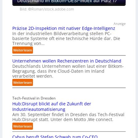
Deutschland im Bitkom-DESI-Index auf Platz 17
Bild: ©Roman/stock.adobe.com
Anzeige
Präzise 2D-Inspektion mit nativer Edge-Intelligenz
In der industriellen Bildverarbeitung stellen PC-
basierte Systeme oft eine technische Hürde dar. Die
Trennung von…
:
Weiterlesen
P
Unternehmen wollen Rechenzentren in Deutschland
r
Deutschlands Unternehmen wollen laut einer Bitkom-
ä
Begragung, dass ihre Cloud-Daten im Inland
z
verarbeitet werden.
i
s
:
Weiterlesen
e
U
2
n
D
Tech-Festival in Dresden
t
-
Hub:Disrupt blickt auf die Zukunft der
e
I
r
Industrieautomatisierung
n
n
Am 30. September findet in Dresden das Tech-Festival
s
Hub:Disrupt statt. Unter dem Motto ‚We connect.
e
p
h
:
Weiterlesen
e
m
H
k
e
Cybus beruft Stefan Schwab zum Co-CEO
u