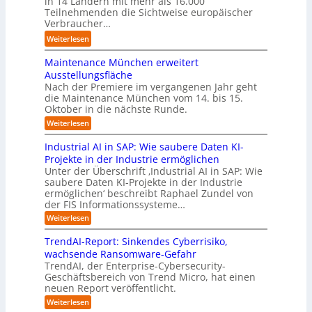
in 14 Ländern mit mehr als 16.000
A
n
m
Teilnehmenden die Sichtweise europäischer
n
a
u
e
t
Verbraucher…
g
l
t
h
r
A
:
Weiterlesen
o
m
i
u
S
m
e
t
t
Maintenance München erweitert
t
a
r
t
o
u
Ausstellungsfläche
t
n
I
m
d
Nach der Premiere im vergangenen Jahr geht
i
a
n
a
die Maintenance München vom 14. bis 15.
i
s
c
d
t
Oktober in die nächste Runde.
e
i
h
u
i
z
:
Weiterlesen
e
d
s
o
M
e
r
e
t
a
n
i
Industrial AI in SAP: Wie saubere Daten KI-
u
r
i
r
.
g
Projekte in der Industrie ermöglichen
n
n
Z
i
O
t
Unter der Überschrift ‚Industrial AI in SAP: Wie
t
g
e
a
r
M
saubere Daten KI-Projekte in der Industrie
e
s
i
l
g
n
i
ermöglichen‘ beschreibt Raphael Zundel von
l
t
B
a
w
der FIS Informationssysteme…
s
ö
v
n
u
ä
s
:
Weiterlesen
c
s
o
s
c
I
t
e
u
r
i
h
n
r
M
TrendAI-Report: Sinkendes Cyberrisiko,
n
K
d
n
s
ü
a
wachsende Ransomware-Gefahr
g
u
I
e
n
t
u
TrendAI, der Enterprise-Cybersecurity-
s
e
z
c
s
w
e
Geschäftsbereich von Trend Micro, hat einen
t
h
n
u
s
e
r
n
neuen Report veröffentlicht.
e
r
E
i
i
n
g
:
Weiterlesen
ü
a
c
e
t
e
T