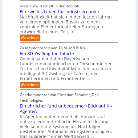
l
c
r
o
e
r
g
A
Kreislaufwirtschaft in der Robotik
w
k
s
e
r
e
I
Ein zweites Leben für Industrieroboter
e
s
n
y
i
n
i
Nachhaltigkeit hat sich in den letzten Jahren
d
e
s
n
t
ü
von einem optionalen Zusatz zu einem
A
h
S
t
e
b
I
zentralen Pfeiler industrieller Strategien
A
n
r
e
-
e
entwickelt. In einer Zeit, in…
P
t
t
R
m
:
r
A
:
Weiterlesen
e
v
W
n
u
E
p
i
o
s
i
i
o
Zusammenarbeit von TUM und BLKA
e
n
s
n
r
c
Ein 3D-Zwilling für Tatorte
s
t
z
F
t
h
a
Gemeinsam mit dem Bayerischen
e
w
:
o
u
t
l
Landeskriminalamt arbeiten Forschende der
e
S
r
b
l
-
i
Technischen Universität München an einem
i
e
m
u
t
e
n
intelligent 3D-Zwilling für Tatorte, der
r
n
w
e
k
u
Ermittlerinnen und Ermittler bei…
e
g
s
a
e
r
D
:
s
Weiterlesen
L
n
y
a
o
E
f
e
d
s
t
i
l
b
p
e
Gastkommentar von Christian Scharrer, Dell
e
b
n
ä
e
ä
s
Technologies
n
3
c
n
e
C
i
K
Ein ehrlicher (und unbequemer) Blick auf KI-
D
h
f
y
i
I
s
-
e
ü
Agenten
b
-
Z
c
r
e
KI-Agenten gelten derzeit als Antwort auf
P
w
I
h
r
nahezu jede betriebliche Herausforderung.
r
i
n
r
e
Viele sehen die Systeme als Nachfolger
o
l
d
i
n
j
bestehender Automatisierungstechnologien.
l
u
s
e
R
Das suggeriert einen Wettbewerb,…
i
s
i