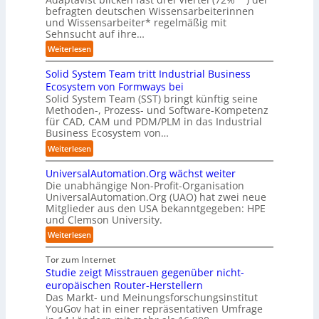
f
z
r
befragten deutschen Wissensarbeiterinnen
e
c
c
t
u
O
und Wissensarbeiter* regelmäßig mit
n
h
h
d
m
Sehnsucht auf ihre…
r
z
:
l
e
C
i
T
:
a
Weiterlesen
r
o
e
r
W
n
I
-
n
e
Solid System Team tritt Industrial Business
a
d
n
C
t
f
r
Ecosystem von Formways bei
d
E
i
f
u
Solid System Team (SST) bringt künftig seine
u
O
e
p
Methoden-, Prozess- und Software-Kompetenz
m
s
r
für CAD, CAM und PDM/PLM in das Industrial
u
s
t
u
Business Ecosystem von…
n
i
r
n
k
c
:
Weiterlesen
i
g
t
h
S
e
f
m
UniversalAutomation.Org wächst weiter
o
a
ü
a
Die unabhängige Non-Profit-Organisation
l
u
r
n
UniversalAutomation.Org (UAO) hat zwei neue
i
t
p
c
Mitglieder aus den USA bekanntgegeben: HPE
d
o
r
h
und Clemson University.
S
m
a
e
y
a
:
Weiterlesen
x
r
s
t
U
i
A
t
i
n
Tor zum Internet
s
r
e
s
i
Studie zeigt Misstrauen gegenüber nicht-
n
b
m
i
v
europäischen Router-Herstellern
a
e
T
e
e
Das Markt- und Meinungsforschungsinstitut
h
i
e
r
r
YouGov hat in einer repräsentativen Umfrage
e
t
a
u
s