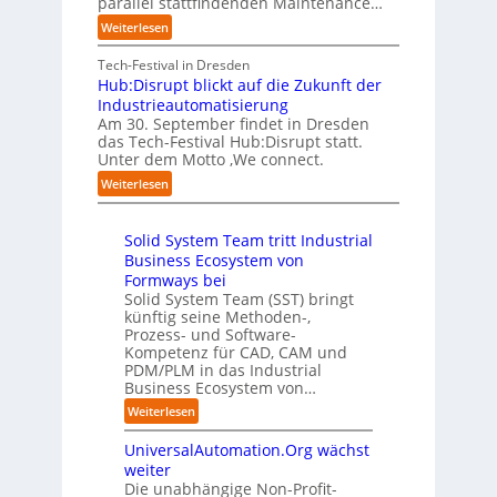
a
parallel stattfindenden Maintenance…
h
n
s
t
n
m
:
Weiterlesen
“
s
e
S
e
A
r
t
c
n
A
Tech-Festival in Dresden
v
e
h
w
A
Hub:Disrupt blickt auf die Zukunft der
e
l
w
o
Z
Industrieautomatisierung
r
l
a
l
ü
Am 30. September findet in Dresden
f
e
b
l
r
das Tech-Festival Hub:Disrupt statt.
a
z
n
e
Unter dem Motto ‚We connect.
i
h
u
b
n
c
:
Weiterlesen
r
m
l
R
h
H
e
C
e
e
:
u
n
o
c
i
T
Solid System Team tritt Industrial
b
f
-
h
b
r
Business Ecosystem von
:
ü
C
e
e
e
D
Formways bei
r
E
n
f
n
i
Solid System Team (SST) bringt
d
O
z
f
u
künftig seine Methoden-,
s
e
e
p
n
Prozess- und Software-
r
n
n
u
Kompetenz für CAD, CAM und
b
u
G
t
n
PDM/PLM in das Industrial
p
e
i
r
k
Business Ecosystem von…
t
g
s
e
t
b
:
a
Weiterlesen
e
n
f
l
S
f
t
i
ü
i
UniversalAutomation.Org wächst
o
a
z
n
r
c
l
c
weiter
t
D
p
k
i
t
Die unabhängige Non-Profit-
e