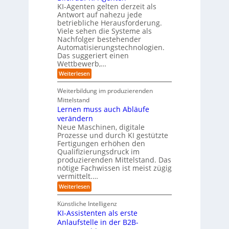
d
Z
n
e
o
KI-Agenten gelten derzeit als
u
w
d
,
Antwort auf nahezu jede
l
s
i
e
w
t
betriebliche Herausforderung.
l
l
r
a
r
Viele sehen die Systeme als
l
e
I
c
i
Nachfolger bestehender
i
r
n
h
e
n
Automatisierungstechnologien.
d
s
n
r
g
Das suggeriert einen
u
e
o
f
s
n
Wettbewerb,…
b
ü
t
d
o
:
Weiterlesen
r
r
e
t
E
T
i
R
e
i
a
Weiterbildung im produzierenden
e
a
r
n
t
e
n
Mittelstand
e
o
r
s
Lernen muss auch Abläufe
h
r
m
o
r
t
verändern
ö
m
l
e
Neue Maschinen, digitale
g
w
i
l
a
Prozesse und durch KI gestützte
c
i
r
Fertigungen erhöhen den
h
c
e
Qualifizierungsdruck im
e
h
-
produzierenden Mittelstand. Das
r
e
G
(
nötige Fachwissen ist meist zügig
n
e
u
vermittelt.…
f
n
a
:
Weiterlesen
d
h
L
u
r
e
n
Künstliche Intelligenz
r
b
KI-Assistenten als erste
n
e
Anlaufstelle in der B2B-
e
q
n