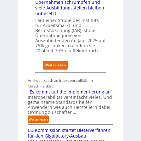
Übernahmen schrumpfen und
s
f
viele Ausbildungsstellen bleiben
c
P
unbesetzt
h
l
Laut einer Studie des Instituts
a
a
für Arbeitsmarkt- und
f
t
Berufsforschung (IAB) ist die
t
z
Übernahmequote von
z
1
Auszubildenden im Jahr 2025 auf
e
7
75% gesunken, nachdem sie
i
2024 mit 79% ein Rekordhoch…
g
t
:
Weiterlesen
s
Ü
i
b
c
Andreas Faath zu Interoperabilität im
e
h
Maschinenbau
r
r
„Es kommt auf die Implementierung an“
n
o
Interoperabilität vereinfacht vieles. Und
a
b
gemeinsame Standards helfen
h
u
Anwendern wie auch Herstellern dabei,
m
s
Ordnung zu schaffen…
e
t
:
Weiterlesen
n
„
s
EU-Kommission startet Bieterverfahren
E
c
s
für den Gigafactory-Ausbau
h
k