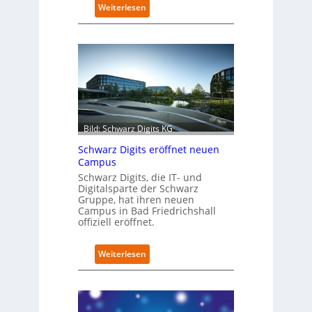
:
Weiterlesen
R
e
t
r
o
f
i
t
-
Bild: Schwarz Digits KG
D
a
Schwarz Digits eröffnet neuen
t
Campus
e
Schwarz Digits, die IT- und
n
Digitalsparte der Schwarz
s
Gruppe, hat ihren neuen
a
Campus in Bad Friedrichshall
u
offiziell eröffnet.
b
e
:
Weiterlesen
r
S
i
c
n
h
t
w
e