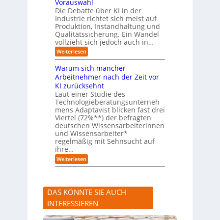
Vorauswahl
u
m
e
Die Debatte über KI in der
u
m
Industrie richtet sich meist auf
s
e
Produktion, Instandhaltung und
s
r
Qualitätssicherung. Ein Wandel
a
)
vollzieht sich jedoch auch in…
u
B
c
l
:
Weiterlesen
h
i
K
A
c
I
Warum sich mancher
b
k
-
l
Arbeitnehmer nach der Zeit vor
a
A
ä
u
KI zurücksehnt
s
u
f
s
Laut einer Studie des
f
K
i
Technologieberatungsunterneh
e
I
s
mens Adaptavist blicken fast drei
v
-
t
e
Viertel (72%**) der befragten
A
e
r
deutschen Wissensarbeiterinnen
g
n
ä
e
und Wissensarbeiter*
t
n
n
regelmäßig mit Sehnsucht auf
e
d
t
n
ihre…
e
e
a
r
:
Weiterlesen
n
l
n
W
s
a
e
r
r
u
s
DAS KÖNNTE SIE AUCH
m
t
s
e
INTERESSIEREN
i
A
c
n