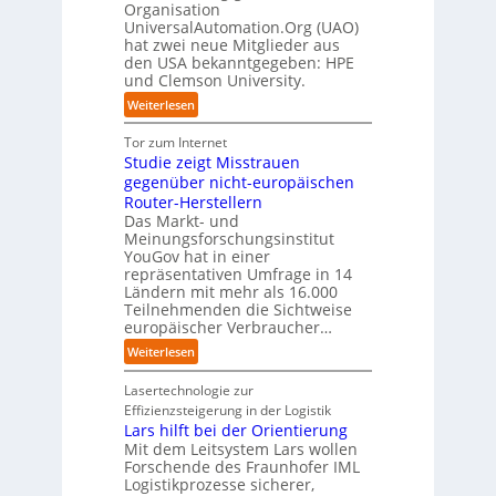
r
t
Organisation
d
o
u
a
a
UniversalAutomation.Org (UAO)
S
r
t
x
hat zwei neue Mitglieder aus
u
y
y
s
i
den USA bekanntgegeben: HPE
f
s
-
c
s
und Clemson University.
d
t
A
h
n
i
e
u
:
Weiterlesen
l
a
e
m
s
U
a
h
Z
T
b
n
Tor zum Internet
n
e
u
e
a
i
Studie zeigt Misstrauen
d
A
k
a
u
v
gegenüber nicht-europäischen
u
u
m
e
Router-Herstellern
t
n
t
r
Das Markt- und
o
f
r
s
Meinungsforschungsinstitut
m
t
i
a
YouGov hat in einer
a
d
t
repräsentativen Umfrage in 14
l
t
e
t
Ländern mit mehr als 16.000
A
i
r
Teilnehmenden die Sichtweise
I
u
s
europäischer Verbraucher…
I
n
t
i
n
d
o
:
Weiterlesen
e
d
u
m
S
r
u
s
a
t
Lasertechnologie zur
u
s
t
t
u
Effizienzsteigerung in der Logistik
n
t
r
i
d
Lars hilft bei der Orientierung
g
r
i
o
i
Mit dem Leitsystem Lars wollen
s
i
a
n
e
Forschende des Fraunhofer IML
l
e
l
.
Logistikprozesse sicherer,
z
ö
a