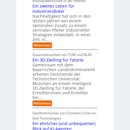
Kreislaufwirtschaft in der Robotik
n
e
s
t
e
Ein zweites Leben für
S
n
b
-
r
Industrieroboter
A
d
e
e
u
P
A
Nachhaltigkeit hat sich in den
i
:
I
u
n
letzten Jahren von einem
W
-
r
g
optionalen Zusatz zu einem
i
R
o
zentralen Pfeiler industrieller
e
e
Strategien entwickelt. In einer
p
s
p
Zeit, in…
ä
a
o
u
r
i
:
Weiterlesen
b
t
E
s
e
:
i
c
Zusammenarbeit von TUM und BLKA
r
S
n
h
Ein 3D-Zwilling für Tatorte
e
i
z
D
e
n
Gemeinsam mit dem
w
a
k
n
Bayerischen Landeskriminalamt
e
t
e
i
R
arbeiten Forschende der
e
n
t
Technischen Universität
o
n
d
e
München an einem intelligent
u
K
e
s
3D-Zwilling für Tatorte, der
I
s
t
L
-
C
Ermittlerinnen und Ermittler
e
e
P
y
bei…
b
r
r
b
e
:
Weiterlesen
-
o
e
n
E
H
j
r
f
i
e
r
Gastkommentar von Christian Scharrer,
e
ü
n
k
i
r
Dell Technologies
r
3
t
s
I
Ein ehrlicher (und unbequemer)
s
D
e
i
n
-
t
Blick auf KI-Agenten
i
k