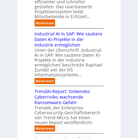
B
O
effizienter und schneller
e
s
u
u
r
gestalten. Das laserbasierte
i
u
t
s
Projektionssystem leitet
g
g
n
o
Mitarbeitende in Echtzeit…
i
w
t
g
m
n
ä
M
:
Weiterlesen
e
a
e
c
i
L
n
t
s
h
s
Industrial AI in SAP: Wie saubere
a
i
s
s
s
r
Daten KI-Projekte in der
s
E
t
t
s
Industrie ermöglichen
i
c
w
r
h
Unter der Überschrift ‚Industrial
e
o
e
a
i
AI in SAP: Wie saubere Daten KI-
r
s
i
u
Projekte in der Industrie
l
u
y
t
e
ermöglichen‘ beschreibt Raphael
f
n
s
e
Zundel von der FIS
n
t
g
t
r
Informationssysteme…
g
b
e
e
e
:
Weiterlesen
m
I
g
i
n
v
e
TrendAI-Report: Sinkendes
d
d
o
n
e
Cyberrisiko, wachsende
u
n
ü
r
Ransomware-Gefahr
s
F
b
t
O
TrendAI, der Enterprise-
o
r
e
r
Cybersecurity-Geschäftsbereich
i
r
r
von Trend Micro, hat einen
i
a
m
neuen Report veröffentlicht.
n
e
l
w
i
n
A
:
Weiterlesen
a
I
c
T
t
y
i
r
h
i