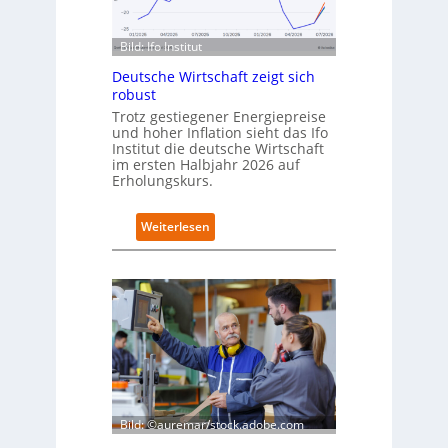
p
l
u
a
s
Bild: Ifo Institut
n
d
Deutsche Wirtschaft zeigt sich
i
robust
m
Trotz gestiegener Energiepreise
B
und hoher Inflation sieht das Ifo
i
Institut die deutsche Wirtschaft
t
im ersten Halbjahr 2026 auf
k
Erholungskurs.
o
m
:
Weiterlesen
-
D
D
e
E
u
S
t
I
s
-
c
I
h
n
e
d
W
e
i
x
r
Bild: ©auremar/stock.adobe.com
a
t
u