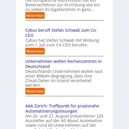
Die Europäische Kommission hat ein
r
Bieterverfahren zur Errichtung von bis
o
u
zu sieben KI-Gigafactories in ganz…
m
m
m
:
Weiterlesen
p
t
E
f
a
U
e
u
Cybus beruft Stefan Schwab zum Co-
-
f
n
CEO
K
d
u
Cybus hat Stefan Schwab mit Wirkung
o
i
n
zum 1. Juli zum Co-CEO berufen.
m
e
d
m
:
Weiterlesen
I
i
v
C
m
s
i
Unternehmen wollen Rechenzentren in
y
p
s
e
b
Deutschland
l
i
l
u
Deutschlands Unternehmen wollen laut
e
o
e
einer Bitkom-Begragung, dass ihre
s
m
n
Cloud-Daten im Inland verarbeitet
b
A
e
s
werden.
e
u
n
t
r
s
:
Weiterlesen
t
a
u
U
b
i
r
f
n
i
e
t
t
AAA Zürich: Treffpunkt für praxisnahe
t
l
r
e
S
Automatisierungslösungen
e
d
u
t
t
Am 26. und 27. August präsentieren 225
r
u
n
B
e
Aussteller auf der All About Automation
n
g
n
i
f
sowie rund 60 Unternehmen auf der
e
a
g
e