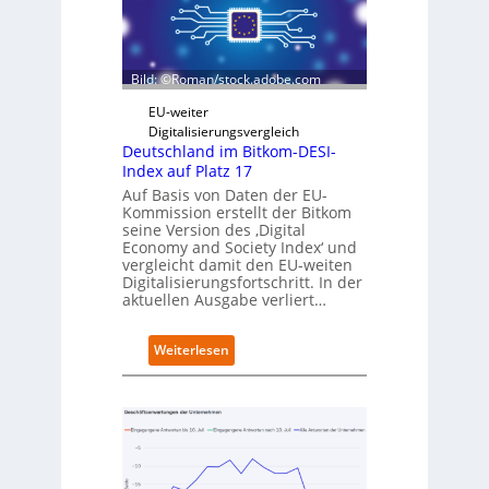
a
g
r
r
z
i
D
e
Bild: ©Roman/stock.adobe.com
i
r
g
t
EU-weiter
i
Digitalisierungsvergleich
t
Deutschland im Bitkom-DESI-
s
Index auf Platz 17
e
Auf Basis von Daten der EU-
r
Kommission erstellt der Bitkom
ö
seine Version des ‚Digital
f
Economy and Society Index‘ und
f
vergleicht damit den EU-weiten
Digitalisierungsfortschritt. In der
n
aktuellen Ausgabe verliert…
e
t
n
:
Weiterlesen
e
D
u
e
e
u
n
t
C
s
a
c
m
h