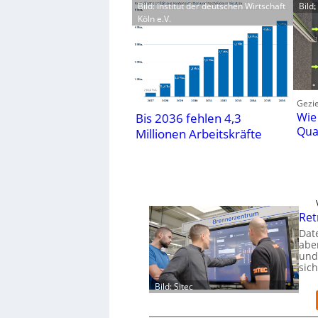
Bild: Institut der deutschen Wirtschaft
Bild
Köln e.V.
Gezie
Wie
Bis 2036 fehlen 4,3
Qua
Millionen Arbeitskräfte
Ret
Dat
aber
und
sic
Bild: Sitec