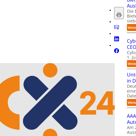
Aus
Die 
Biet
sieb
Weit
Cyb
CE
Cybu
1. J
Weit
Unt
in 
Deu
eine
Date
Weit
AAA
Aut
Am 2
Auss