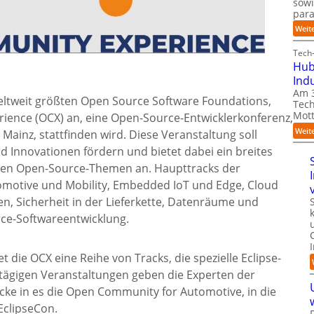
sow
para
Weit
Tech-
Hub
Ind
Am 3
weltweit größten Open Source Software Foundations,
Tech
Mott
ience (OCX) an, eine Open-Source-Entwicklerkonferenz,
Weit
 Mainz, stattfinden wird. Diese Veranstaltung soll
 Innovationen fördern und bietet dabei ein breites
ten Open-Source-Themen an. Haupttracks der
tomotive und Mobility, Embedded IoT und Edge, Cloud
en, Sicherheit in der Lieferkette, Datenräume und
ce-Softwareentwicklung.
t die OCX eine Reihe von Tracks, die spezielle Eclipse-
tägigen Veranstaltungen geben die Experten der
icke in es die Open Community for Automotive, in die
EclipseCon.