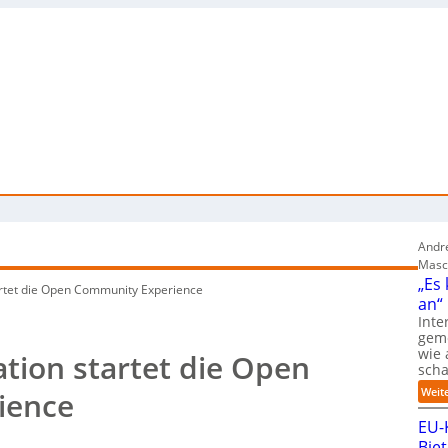
Andre
Masc
„Es
artet die Open Community Experience
an“
Inte
gem
wie 
ation startet die Open
sch
Weit
ience
EU-
Bie