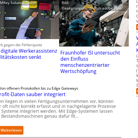
: MKey Solution GmbH
Bild:
©eakgrungenerd/stock.adobe.com
lt gegen die Fehlerquote
 digitale Werkerassistenz
Fraunhofer ISI untersucht
litätskosten senkt
den Einfluss
menschenzentrierter
Wertschöpfung
Von offenen Protokollen bis zu Edge Gateways
rofit-Daten sauber integriert
en liegen in vielen Fertigungsunternehmen vor, können
 oft nicht korrekt erfasst und in nachgelagerte Prozesse
 Systeme integriert werden. Mit Edge-Systemen lassen
h Bestandsmaschinen genau dafür fit…
:
Weiterlesen
R