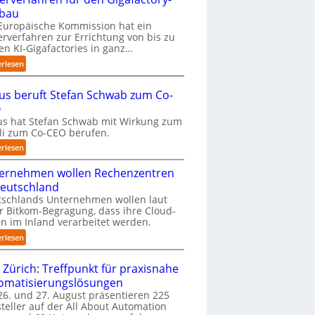
k
bau
o
Europäische Kommission hat ein
m
erverfahren zur Errichtung von bis zu
m
en KI-Gigafactories in ganz…
t
:
erlesen
a
E
u
U
f
us beruft Stefan Schwab zum Co-
-
d
O
K
i
s hat Stefan Schwab mit Wirkung zum
o
e
uli zum Co-CEO berufen.
m
I
m
:
erlesen
m
i
C
p
s
ernehmen wollen Rechenzentren
y
l
s
b
Deutschland
e
i
u
tschlands Unternehmen wollen laut
m
o
s
r Bitkom-Begragung, dass ihre Cloud-
e
n
b
n im Inland verarbeitet werden.
n
s
e
t
:
erlesen
t
r
i
U
a
u
e
n
 Zürich: Treffpunkt für praxisnahe
r
f
r
t
t
t
omatisierungslösungen
u
e
e
S
6. und 27. August präsentieren 225
n
r
t
t
teller auf der All About Automation
g
n
B
e