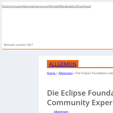
Datenschutzerklärung
Impressum
Kontakt
Mediadaten
Download
Search
ALLGEMEIN
Home
»
Allgemein
»
Die Eclipse Foundation st
Die Eclipse Found
Community Exper
Allgemein