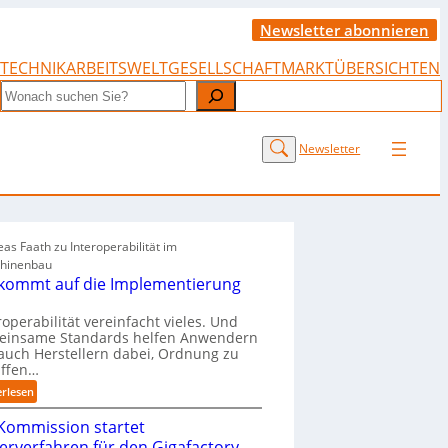
Newsletter abonnieren
TECHNIK
ARBEITSWELT
GESELLSCHAFT
MARKTÜBERSICHTEN
Search
Newsletter
as Faath zu Interoperabilität im
hinenbau
 kommt auf die Implementierung
roperabilität vereinfacht vieles. Und
einsame Standards helfen Anwendern
auch Herstellern dabei, Ordnung zu
affen…
:
erlesen
„
Kommission startet
E
s
terverfahren für den Gigafactory-