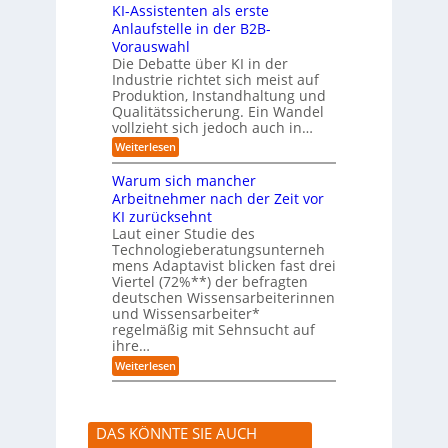
b
KI-Assistenten als erste
n
e
Anlaufstelle in der B2B-
e
q
n
Vorauswahl
u
m
e
Die Debatte über KI in der
u
m
Industrie richtet sich meist auf
s
e
Produktion, Instandhaltung und
s
r
Qualitätssicherung. Ein Wandel
a
)
vollzieht sich jedoch auch in…
u
B
c
l
:
Weiterlesen
h
i
K
A
c
I
Warum sich mancher
b
k
-
l
Arbeitnehmer nach der Zeit vor
a
A
ä
u
KI zurücksehnt
s
u
f
s
Laut einer Studie des
f
K
i
Technologieberatungsunterneh
e
I
s
mens Adaptavist blicken fast drei
v
-
t
e
Viertel (72%**) der befragten
A
e
r
deutschen Wissensarbeiterinnen
g
n
ä
e
und Wissensarbeiter*
t
n
n
regelmäßig mit Sehnsucht auf
e
d
t
n
ihre…
e
e
a
r
:
Weiterlesen
n
l
n
W
s
a
e
r
r
u
s
DAS KÖNNTE SIE AUCH
m
t