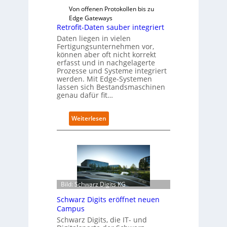
Von offenen Protokollen bis zu
Edge Gateways
Retrofit-Daten sauber integriert
Daten liegen in vielen
Fertigungsunternehmen vor,
können aber oft nicht korrekt
erfasst und in nachgelagerte
Prozesse und Systeme integriert
werden. Mit Edge-Systemen
lassen sich Bestandsmaschinen
genau dafür fit…
:
Weiterlesen
R
e
t
r
o
f
i
Bild: Schwarz Digits KG
t
Schwarz Digits eröffnet neuen
-
Campus
D
a
Schwarz Digits, die IT- und