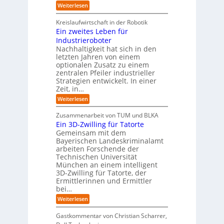
w
i
n
A
:
Weiterlesen
a
I
c
T
t
y
i
r
h
i
Kreislaufwirtschaft in der Robotik
n
e
s
t
e
Ein zweites Leben für
S
n
b
-
r
Industrieroboter
A
d
e
e
u
P
A
Nachhaltigkeit hat sich in den
i
:
I
u
n
letzten Jahren von einem
W
-
r
g
optionalen Zusatz zu einem
i
R
o
zentralen Pfeiler industrieller
e
e
Strategien entwickelt. In einer
p
s
p
Zeit, in…
ä
a
o
u
r
i
:
Weiterlesen
b
t
E
s
e
:
i
c
Zusammenarbeit von TUM und BLKA
r
S
n
h
Ein 3D-Zwilling für Tatorte
e
i
z
D
e
n
Gemeinsam mit dem
w
a
k
n
Bayerischen Landeskriminalamt
e
t
e
i
R
arbeiten Forschende der
e
n
t
Technischen Universität
o
n
d
e
München an einem intelligent
u
K
e
s
3D-Zwilling für Tatorte, der
I
s
t
L
-
C
Ermittlerinnen und Ermittler
e
e
P
y
bei…
b
r
r
b
e
:
Weiterlesen
-
o
e
n
E
H
j
r
f
i
e
r
Gastkommentar von Christian Scharrer,
e
ü
n
k
i