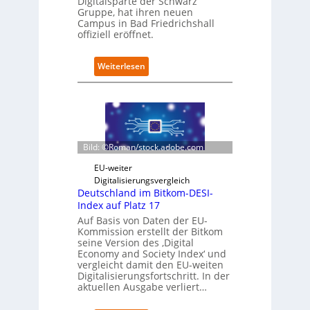
Digitalsparte der Schwarz
t
Gruppe, hat ihren neuen
e
Campus in Bad Friedrichshall
n
offiziell eröffnet.
s
a
u
:
Weiterlesen
b
S
e
c
r
h
i
w
n
a
t
r
Bild: ©Roman/stock.adobe.com
e
z
g
D
EU-weiter
r
i
Digitalisierungsvergleich
i
g
Deutschland im Bitkom-DESI-
e
i
Index auf Platz 17
r
t
Auf Basis von Daten der EU-
t
s
Kommission erstellt der Bitkom
e
seine Version des ‚Digital
r
Economy and Society Index‘ und
vergleicht damit den EU-weiten
ö
Digitalisierungsfortschritt. In der
f
aktuellen Ausgabe verliert…
f
n