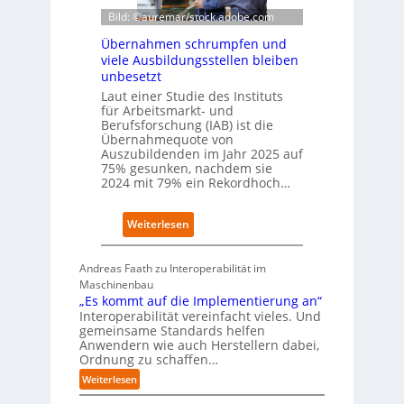
-
e
Bild: ©auremar/stock.adobe.com
I
W
Übernahmen schrumpfen und
n
i
viele Ausbildungsstellen bleiben
d
r
unbesetzt
e
t
x
Laut einer Studie des Instituts
s
a
für Arbeitsmarkt- und
c
Berufsforschung (IAB) ist die
u
h
Übernahmequote von
f
a
Auszubildenden im Jahr 2025 auf
P
f
75% gesunken, nachdem sie
l
t
2024 mit 79% ein Rekordhoch…
a
z
t
e
z
:
Weiterlesen
i
1
Ü
g
7
b
t
Andreas Faath zu Interoperabilität im
e
s
Maschinenbau
r
i
„Es kommt auf die Implementierung an“
n
c
Interoperabilität vereinfacht vieles. Und
a
h
gemeinsame Standards helfen
h
r
Anwendern wie auch Herstellern dabei,
m
o
Ordnung zu schaffen…
e
b
:
Weiterlesen
n
u
„
s