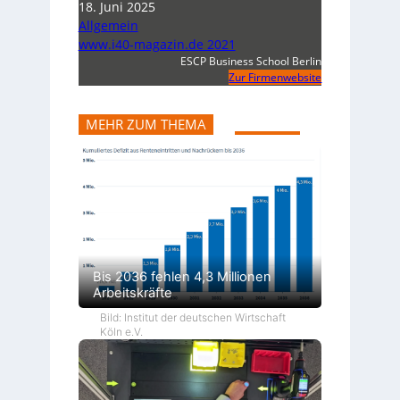
18. Juni 2025
Allgemein
www.i40-magazin.de 2021
ESCP Business School Berlin
Zur Firmenwebsite
MEHR ZUM THEMA
Bis 2036 fehlen 4,3 Millionen
Arbeitskräfte
Bild: Institut der deutschen Wirtschaft
Köln e.V.