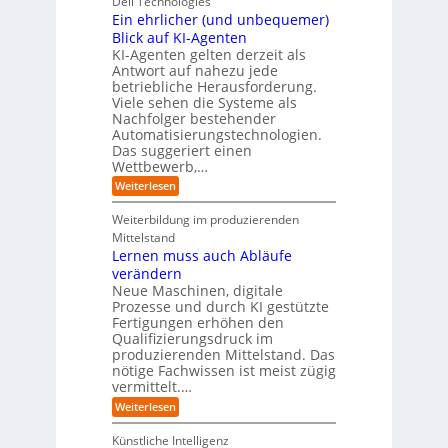
r
Dell Technologies
r
3
t
s
I
Ein ehrlicher (und unbequemer)
s
D
e
i
n
-
t
Blick auf KI-Agenten
i
k
d
Z
n
e
o
KI-Agenten gelten derzeit als
u
w
d
,
Antwort auf nahezu jede
l
s
i
e
w
t
betriebliche Herausforderung.
l
l
r
a
r
Viele sehen die Systeme als
l
e
I
c
i
Nachfolger bestehender
i
r
n
h
e
n
Automatisierungstechnologien.
d
s
n
r
g
Das suggeriert einen
u
e
o
f
s
n
Wettbewerb,…
b
ü
t
d
o
:
Weiterlesen
r
r
e
t
E
T
i
R
e
i
a
Weiterbildung im produzierenden
e
a
r
n
t
e
n
Mittelstand
e
o
r
s
Lernen muss auch Abläufe
h
r
m
o
r
t
verändern
ö
m
l
e
Neue Maschinen, digitale
g
w
i
l
a
Prozesse und durch KI gestützte
c
i
r
Fertigungen erhöhen den
h
c
e
Qualifizierungsdruck im
e
h
-
produzierenden Mittelstand. Das
r
e
G
(
nötige Fachwissen ist meist zügig
n
e
u
vermittelt.…
f
n
a
:
Weiterlesen
d
h
L
u
r
e
n
Künstliche Intelligenz
r