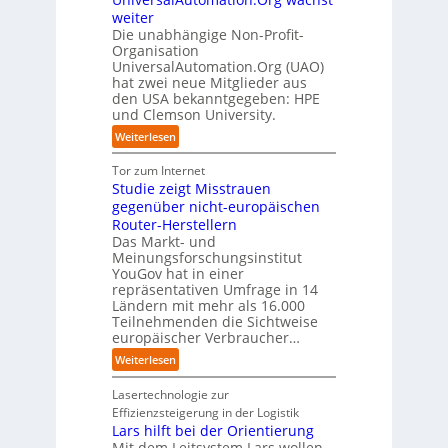
z
n
r
c
l
c
weiter
t
D
p
k
i
t
Die unabhängige Non-Profit-
e
r
t
Organisation
d
o
u
a
a
UniversalAutomation.Org (UAO)
S
r
t
x
hat zwei neue Mitglieder aus
u
y
y
s
i
den USA bekanntgegeben: HPE
f
s
-
c
s
und Clemson University.
d
t
A
h
n
i
e
u
:
Weiterlesen
l
a
e
m
s
U
a
h
Z
T
b
n
Tor zum Internet
n
e
u
e
a
i
Studie zeigt Misstrauen
d
A
k
a
u
v
gegenüber nicht-europäischen
u
u
m
e
Router-Herstellern
t
n
t
r
Das Markt- und
o
f
r
s
Meinungsforschungsinstitut
m
t
i
a
YouGov hat in einer
a
d
t
repräsentativen Umfrage in 14
l
t
e
t
Ländern mit mehr als 16.000
A
i
r
Teilnehmenden die Sichtweise
I
u
s
europäischer Verbraucher…
I
n
t
i
n
d
o
:
Weiterlesen
e
d
u
m
S
r
u
s
a
t
Lasertechnologie zur
u
s
t
t
u
Effizienzsteigerung in der Logistik
n
t
r
i
d
Lars hilft bei der Orientierung
g
r
i
o
i
Mit dem Leitsystem Lars wollen