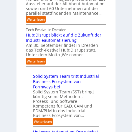
B
e
Aussteller auf der All About Automation
n
g
n
i
f
sowie rund 60 Unternehmen auf der
e
a
g
e
a
parallel stattfindenden Maintenance…
h
n
s
t
n
m
:
Weiterlesen
“
s
e
S
e
A
r
t
c
n
A
Tech-Festival in Dresden
v
e
h
w
A
Hub:Disrupt blickt auf die Zukunft der
e
l
w
o
Z
Industrieautomatisierung
r
l
a
l
ü
Am 30. September findet in Dresden
f
e
b
l
r
das Tech-Festival Hub:Disrupt statt.
a
z
n
e
Unter dem Motto ‚We connect.
i
h
u
b
n
c
:
Weiterlesen
r
m
l
R
h
H
e
C
e
e
:
u
n
o
c
i
T
Solid System Team tritt Industrial
b
f
-
h
b
r
Business Ecosystem von
:
ü
C
e
e
e
D
Formways bei
r
E
n
f
n
i
Solid System Team (SST) bringt
d
O
z
f
u
künftig seine Methoden-,
s
e
e
p
n
Prozess- und Software-
r
n
n
u
Kompetenz für CAD, CAM und
b
u
G
t
n
PDM/PLM in das Industrial
p
e
i
r
k
Business Ecosystem von…
t
g
s
e
t
b
:
a
Weiterlesen
e
n
f
l
S
f
t
i
ü
i
UniversalAutomation.Org wächst
o
a