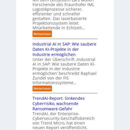
s
i
a
n
e
Forschende des Fraunhofer IML
l
e
l
.
Logistikprozesse sicherer,
z
ö
a
B
O
effizienter und schneller
e
s
u
u
r
gestalten. Das laserbasierte
i
u
t
s
Projektionssystem leitet
g
g
n
o
Mitarbeitende in Echtzeit…
i
w
t
g
m
n
ä
M
:
Weiterlesen
e
a
e
c
i
L
n
t
s
h
s
Industrial AI in SAP: Wie saubere
a
i
s
s
s
r
Daten KI-Projekte in der
s
E
t
t
s
Industrie ermöglichen
i
c
w
r
h
Unter der Überschrift ‚Industrial
e
o
e
a
i
AI in SAP: Wie saubere Daten KI-
r
s
i
u
Projekte in der Industrie
l
u
y
t
e
ermöglichen‘ beschreibt Raphael
f
n
s
e
Zundel von der FIS
n
t
g
t
r
Informationssysteme…
g
b
e
e
e
:
Weiterlesen
m
I
g
i
n
v
e
TrendAI-Report: Sinkendes
d
d
o
n
e
Cyberrisiko, wachsende
u
n
ü
r
Ransomware-Gefahr
s
F
b
t
O
TrendAI, der Enterprise-
o
r
e
r
Cybersecurity-Geschäftsbereich
i
r
r
von Trend Micro, hat einen
i
a
m
neuen Report veröffentlicht.
n
e
l