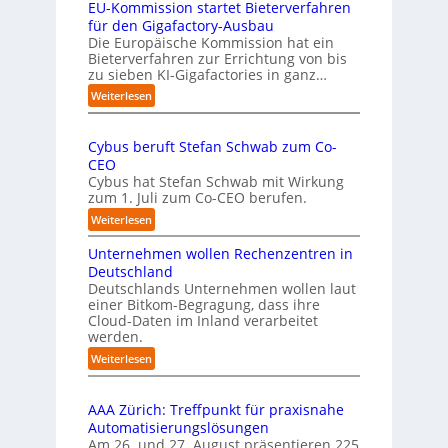
s
EU-Kommission startet Bieterverfahren
E
c
t
s
für den Gigafactory-Ausbau
h
k
Die Europäische Kommission hat ein
r
Bieterverfahren zur Errichtung von bis
o
u
zu sieben KI-Gigafactories in ganz…
m
m
m
:
Weiterlesen
p
t
E
f
a
U
e
u
Cybus beruft Stefan Schwab zum Co-
-
f
n
CEO
K
d
u
Cybus hat Stefan Schwab mit Wirkung
o
i
n
zum 1. Juli zum Co-CEO berufen.
m
e
d
m
:
Weiterlesen
I
i
v
C
m
s
i
Unternehmen wollen Rechenzentren in
y
p
s
e
b
Deutschland
l
i
l
u
Deutschlands Unternehmen wollen laut
e
o
e
einer Bitkom-Begragung, dass ihre
s
m
n
Cloud-Daten im Inland verarbeitet
b
A
e
s
werden.
e
u
n
t
r
s
:
Weiterlesen
t
a
u
U
b
i
r
f
n
i
e
t
t
AAA Zürich: Treffpunkt für praxisnahe
t
l
r
e
S
Automatisierungslösungen
e
d
u
t
t
Am 26. und 27. August präsentieren 225
r
u
n