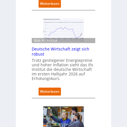
e
:
Weiterlesen
t
D
n
e
e
u
u
t
e
s
n
c
C
h
Bild: Ifo Institut
a
l
m
Deutsche Wirtschaft zeigt sich
a
p
robust
n
u
d
Trotz gestiegener Energiepreise
s
und hoher Inflation sieht das Ifo
i
Institut die deutsche Wirtschaft
m
im ersten Halbjahr 2026 auf
B
Erholungskurs.
i
t
k
:
Weiterlesen
o
D
m
e
-
u
D
t
E
s
S
c
I
h